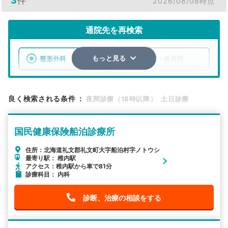
3
件
2026/08/08時点
通院先を再検索
整形外科
整骨院・接骨院
もっと見る
エリア
北海道
礼文郡礼文町
良く検索される条件
：
夜間診療（18時以降）
土日診療
検索する
国民健康保険船泊診療所
詳細条件で絞り込む
住所：北海道礼文郡礼文町大字船泊村字ノトウシ
最寄り駅： 稚内駅
その他の検索方法
アクセス：稚内駅から車で81分
診療科目： 内科
駅から探す
院名から探す
診断、治療の相談をする