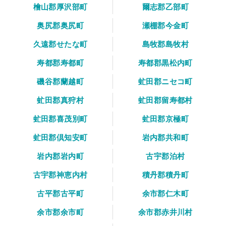
檜山郡厚沢部町
爾志郡乙部町
奥尻郡奥尻町
瀬棚郡今金町
久遠郡せたな町
島牧郡島牧村
寿都郡寿都町
寿都郡黒松内町
磯谷郡蘭越町
虻田郡ニセコ町
虻田郡真狩村
虻田郡留寿都村
虻田郡喜茂別町
虻田郡京極町
虻田郡倶知安町
岩内郡共和町
岩内郡岩内町
古宇郡泊村
古宇郡神恵内村
積丹郡積丹町
古平郡古平町
余市郡仁木町
余市郡余市町
余市郡赤井川村