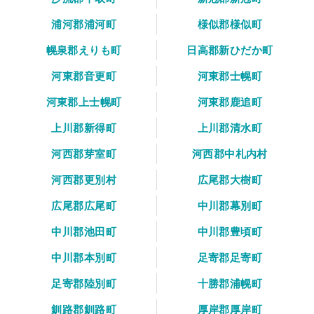
浦河郡浦河町
様似郡様似町
幌泉郡えりも町
日高郡新ひだか町
河東郡音更町
河東郡士幌町
河東郡上士幌町
河東郡鹿追町
上川郡新得町
上川郡清水町
河西郡芽室町
河西郡中札内村
河西郡更別村
広尾郡大樹町
広尾郡広尾町
中川郡幕別町
中川郡池田町
中川郡豊頃町
中川郡本別町
足寄郡足寄町
足寄郡陸別町
十勝郡浦幌町
釧路郡釧路町
厚岸郡厚岸町