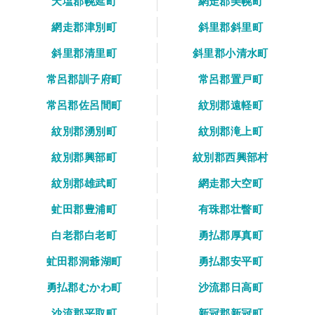
天塩郡幌延町
網走郡美幌町
網走郡津別町
斜里郡斜里町
斜里郡清里町
斜里郡小清水町
常呂郡訓子府町
常呂郡置戸町
常呂郡佐呂間町
紋別郡遠軽町
紋別郡湧別町
紋別郡滝上町
紋別郡興部町
紋別郡西興部村
紋別郡雄武町
網走郡大空町
虻田郡豊浦町
有珠郡壮瞥町
白老郡白老町
勇払郡厚真町
虻田郡洞爺湖町
勇払郡安平町
勇払郡むかわ町
沙流郡日高町
沙流郡平取町
新冠郡新冠町