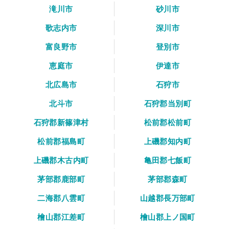
滝川市
砂川市
歌志内市
深川市
富良野市
登別市
恵庭市
伊達市
北広島市
石狩市
北斗市
石狩郡当別町
石狩郡新篠津村
松前郡松前町
松前郡福島町
上磯郡知内町
上磯郡木古内町
亀田郡七飯町
茅部郡鹿部町
茅部郡森町
二海郡八雲町
山越郡長万部町
檜山郡江差町
檜山郡上ノ国町