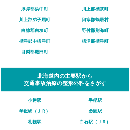
厚岸郡浜中町
川上郡標茶町
川上郡弟子屈町
阿寒郡鶴居村
白糠郡白糠町
野付郡別海町
標津郡中標津町
標津郡標津町
目梨郡羅臼町
北海道内の主要駅から
交通事故治療の整形外科をさがす
小樽駅
手稲駅
琴似駅（ＪＲ）
桑園駅
札幌駅
白石駅（ＪＲ）