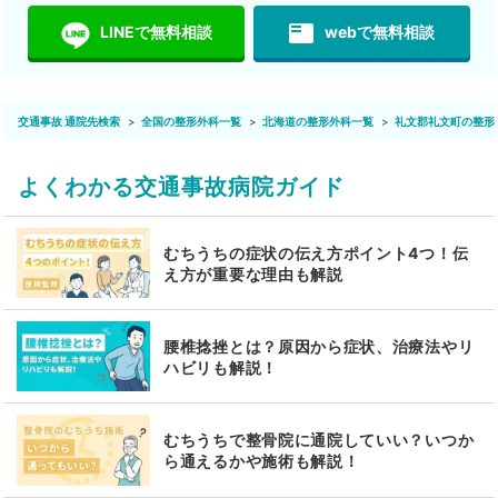
featured_play_list
LINEで無料相談
webで無料相談
交通事故 通院先検索
全国の整形外科一覧
北海道の整形外科一覧
礼文郡礼文町の整形
よくわかる交通事故病院ガイド
むちうちの症状の伝え方ポイント4つ！伝
え方が重要な理由も解説
腰椎捻挫とは？原因から症状、治療法やリ
ハビリも解説！
むちうちで整骨院に通院していい？いつか
ら通えるかや施術も解説！