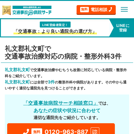
menu
電話相談
無料
LINE登録者限定！
LINEに
登録
「交通事故：より良い通院先の選び方」
礼文郡礼文町で
交通事故治療対応の病院・整形外科3件
礼文郡礼文町
で交通事故治療やむちうち改善に対応している病院・整形外
科をご紹介しています。
礼文郡礼文町
3件
には全部で
の整形外科や病院があります。その中から通
いやすく適切な通院先を見つけることができます。
「交通事故病院サーチ相談窓口」
では、
あなたの症状や状況に合わせて
適切な通院先をご紹介しています。
0120-963-887
24h
無料
対応