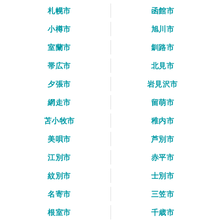
札幌市
函館市
小樽市
旭川市
室蘭市
釧路市
帯広市
北見市
夕張市
岩見沢市
網走市
留萌市
苫小牧市
稚内市
美唄市
芦別市
江別市
赤平市
紋別市
士別市
名寄市
三笠市
根室市
千歳市