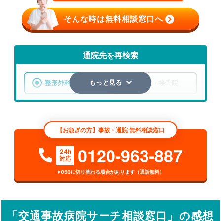
そんな時は無料相談窓口へ
通院先を再検索
整形外科
整骨院・接骨院
もっと見る
エリア
北海道
礼文郡礼文町
【お急ぎの方】事故・通院 無料相談窓口
検索する
0120-963-887
24h
対応
詳細条件で絞り込む
※050に切り替わる場合があります（通話無料）
その他の検索方法
駅から探す
院名から探す
「交通事故病院サーチ相談窓口」の感想