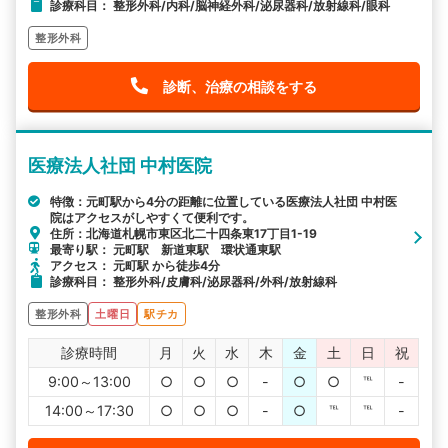
診療科目： 整形外科/内科/脳神経外科/泌尿器科/放射線科/眼科
整形外科
診断、治療の相談をする
医療法人社団 中村医院
特徴：元町駅から4分の距離に位置している医療法人社団 中村医
院はアクセスがしやすくて便利です。
住所：北海道札幌市東区北二十四条東17丁目1-19
最寄り駅： 元町駅 新道東駅 環状通東駅
アクセス： 元町駅 から徒歩4分
診療科目： 整形外科/皮膚科/泌尿器科/外科/放射線科
整形外科
土曜日
駅チカ
診療時間
月
火
水
木
金
土
日
祝
9:00～13:00
○
○
○
-
○
○
℡
-
14:00～17:30
○
○
○
-
○
℡
℡
-