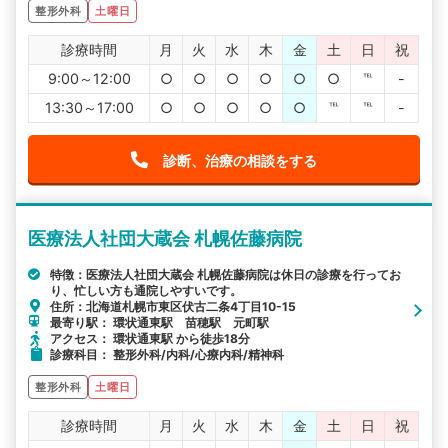
整形外科
土曜日
診療時間
月
火
水
木
金
土
日
祝
9:00～12:00
○
○
○
○
○
○
℡
-
13:30～17:00
○
○
○
○
○
℡
℡
-
診断、治療の相談をする
医療法人社団大蔵会 札幌佐藤病院
特徴：医療法人社団大蔵会 札幌佐藤病院は休日の診療を行ってお
り、忙しい方も通院しやすいです。
住所：北海道札幌市東区伏古二条4丁目10-15
最寄り駅： 環状通東駅 苗穂駅 元町駅
アクセス： 環状通東駅 から徒歩18分
診療科目： 整形外科/内科/心療内科/精神科
整形外科
土曜日
診療時間
月
火
水
木
金
土
日
祝