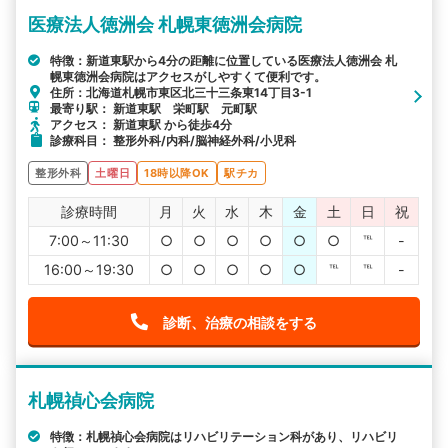
医療法人徳洲会 札幌東徳洲会病院
特徴：新道東駅から4分の距離に位置している医療法人徳洲会 札
幌東徳洲会病院はアクセスがしやすくて便利です。
住所：北海道札幌市東区北三十三条東14丁目3-1
最寄り駅： 新道東駅 栄町駅 元町駅
アクセス： 新道東駅 から徒歩4分
診療科目： 整形外科/内科/脳神経外科/小児科
整形外科
土曜日
18時以降OK
駅チカ
診療時間
月
火
水
木
金
土
日
祝
7:00～11:30
○
○
○
○
○
○
℡
-
16:00～19:30
○
○
○
○
○
℡
℡
-
診断、治療の相談をする
札幌禎心会病院
特徴：札幌禎心会病院はリハビリテーション科があり、リハビリ