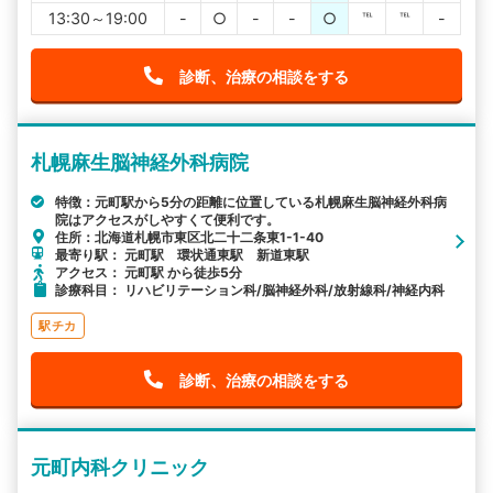
13:30～19:00
-
○
-
-
○
℡
℡
-
診断、治療の相談をする
札幌麻生脳神経外科病院
特徴：元町駅から5分の距離に位置している札幌麻生脳神経外科病
院はアクセスがしやすくて便利です。
住所：北海道札幌市東区北二十二条東1-1-40
最寄り駅： 元町駅 環状通東駅 新道東駅
アクセス： 元町駅 から徒歩5分
診療科目： リハビリテーション科/脳神経外科/放射線科/神経内科
駅チカ
診断、治療の相談をする
元町内科クリニック