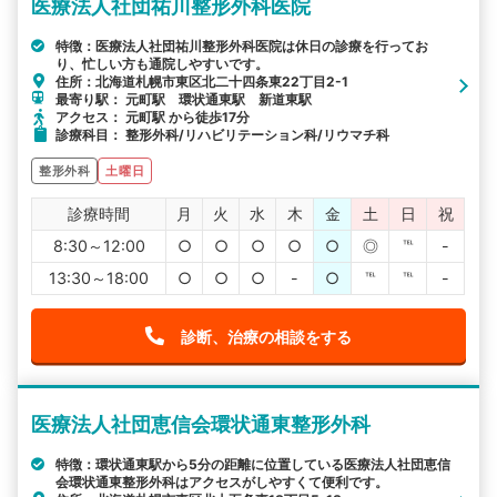
医療法人社団祐川整形外科医院
特徴：医療法人社団祐川整形外科医院は休日の診療を行ってお
り、忙しい方も通院しやすいです。
住所：北海道札幌市東区北二十四条東22丁目2-1
最寄り駅： 元町駅 環状通東駅 新道東駅
アクセス： 元町駅 から徒歩17分
診療科目： 整形外科/リハビリテーション科/リウマチ科
整形外科
土曜日
診療時間
月
火
水
木
金
土
日
祝
8:30～12:00
○
○
○
○
○
◎
℡
-
13:30～18:00
○
○
○
-
○
℡
℡
-
診断、治療の相談をする
医療法人社団恵信会環状通東整形外科
特徴：環状通東駅から5分の距離に位置している医療法人社団恵信
会環状通東整形外科はアクセスがしやすくて便利です。