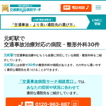
menu
電話相談
無料
LINE登録者限定！
LINEに
登録
「交通事故：より良い通院先の選び方」
元町駅で
交通事故治療対応の病院・整形外科30件
元町駅
で交通事故治療やむちうち改善に対応している病院・整形外科をご紹
介しています。
元町駅
30件
には全部で
の整形外科や病院があります。その中から通いやす
く適切な通院先を見つけることができます。
「交通事故病院サーチ相談窓口」
では、
あなたの症状や状況に合わせて
適切な通院先をご紹介しています。
0120-963-887
24h
無料
対応