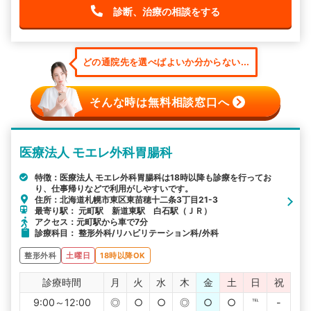
診断、治療の相談をする
どの通院先を選べばよいか分からない...
そんな時は無料相談窓口へ
医療法人 モエレ外科胃腸科
特徴：医療法人 モエレ外科胃腸科は18時以降も診療を行ってお
り、仕事帰りなどで利用がしやすいです。
住所：北海道札幌市東区東苗穂十二条3丁目21-3
最寄り駅： 元町駅 新道東駅 白石駅（ＪＲ）
アクセス：元町駅から車で7分
診療科目： 整形外科/リハビリテーション科/外科
整形外科
土曜日
18時以降OK
診療時間
月
火
水
木
金
土
日
祝
9:00～12:00
◎
○
○
◎
○
○
℡
-