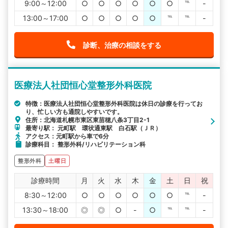
9:00～12:00
○
○
○
○
○
○
℡
-
13:00～17:00
○
○
○
○
○
℡
℡
-
診断、治療の相談をする
医療法人社団恒心堂整形外科医院
特徴：医療法人社団恒心堂整形外科医院は休日の診療を行ってお
り、忙しい方も通院しやすいです。
住所：北海道札幌市東区東苗穂八条3丁目2-1
最寄り駅： 元町駅 環状通東駅 白石駅（ＪＲ）
アクセス：元町駅から車で6分
診療科目： 整形外科/リハビリテーション科
整形外科
土曜日
診療時間
月
火
水
木
金
土
日
祝
8:30～12:00
○
○
○
○
○
○
℡
-
13:30～18:00
◎
◎
○
-
○
℡
℡
-