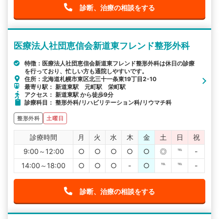
診断、治療の相談をする
医療法人社団恵信会新道東フレンド整形外科
特徴：医療法人社団恵信会新道東フレンド整形外科は休日の診療
を行っており、忙しい方も通院しやすいです。
住所：北海道札幌市東区北三十一条東19丁目2-10
最寄り駅： 新道東駅 元町駅 栄町駅
アクセス： 新道東駅 から徒歩9分
診療科目： 整形外科/リハビリテーション科/リウマチ科
整形外科
土曜日
診療時間
月
火
水
木
金
土
日
祝
9:00～12:00
○
○
○
○
○
◎
℡
-
14:00～18:00
○
○
○
-
○
℡
℡
-
診断、治療の相談をする