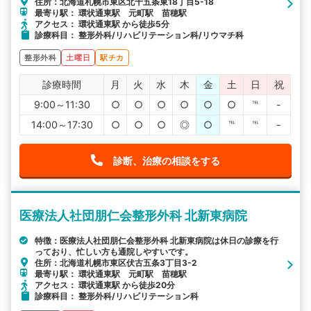
住所：北海道札幌市東区北十五条東18丁目5-18
最寄り駅： 環状通東駅 元町駅 苗穂駅
アクセス： 環状通東駅 から徒歩5分
診療科目： 整形外科/リハビリテーション科/リウマチ科
整形外科
土曜日
駅チカ
診療時間
月
火
水
木
金
土
日
祝
9:00～11:30
○
○
○
○
○
○
℡
-
14:00～17:30
○
○
○
◎
○
℡
℡
-
診断、治療の相談をする
医療法人社団朋仁会整形外科 北新東病院
特徴：医療法人社団朋仁会整形外科 北新東病院は休日の診療を行
っており、忙しい方も通院しやすいです。
住所：北海道札幌市東区伏古五条3丁目3-2
最寄り駅： 環状通東駅 元町駅 苗穂駅
アクセス： 環状通東駅 から徒歩20分
診療科目： 整形外科/リハビリテーション科