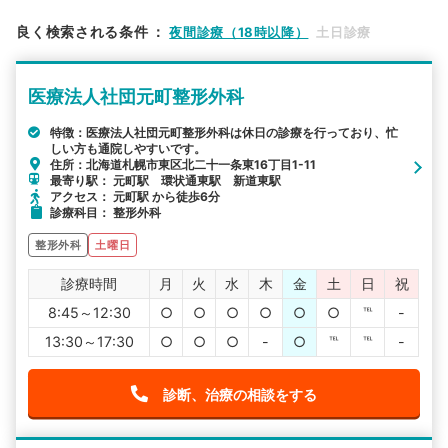
エリア
北海道
札幌市東区
良く検索される条件
：
夜間診療（18時以降）
土日診療
検索する
医療法人社団元町整形外科
詳細条件で絞り込む
特徴：医療法人社団元町整形外科は休日の診療を行っており、忙
しい方も通院しやすいです。
その他の検索方法
住所：北海道札幌市東区北二十一条東16丁目1-11
最寄り駅： 元町駅 環状通東駅 新道東駅
駅から探す
院名から探す
アクセス： 元町駅 から徒歩6分
診療科目： 整形外科
整形外科
土曜日
診療時間
月
火
水
木
金
土
日
祝
8:45～12:30
○
○
○
○
○
○
℡
-
13:30～17:30
○
○
○
-
○
℡
℡
-
診断、治療の相談をする