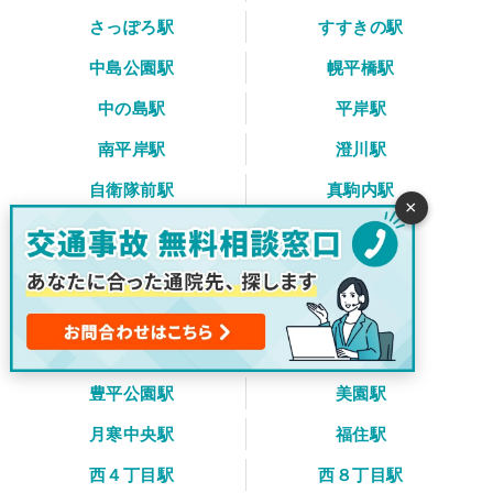
さっぽろ駅
すすきの駅
中島公園駅
幌平橋駅
中の島駅
平岸駅
南平岸駅
澄川駅
自衛隊前駅
真駒内駅
×
栄町駅
新道東駅
元町駅
環状通東駅
東区役所前駅
北１３条東駅
豊水すすきの駅
学園前駅
豊平公園駅
美園駅
月寒中央駅
福住駅
西４丁目駅
西８丁目駅