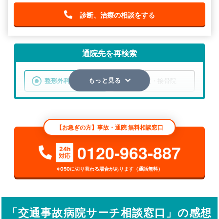
診断、治療の相談をする
通院先を再検索
整形外科
整骨院・接骨院
もっと見る
エリア
北海道
札幌市東区
【お急ぎの方】事故・通院 無料相談窓口
検索する
0120-963-887
24h
対応
詳細条件で絞り込む
※050に切り替わる場合があります（通話無料）
その他の検索方法
駅から探す
院名から探す
「交通事故病院サーチ相談窓口」の感想