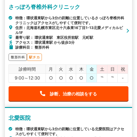
さっぽろ脊椎外科クリニック
特徴：環状通東駅から3分の距離に位置しているさっぽろ脊椎外科
クリニックはアクセスがしやすくて便利です。
住所：北海道札幌市東区北十六条東16丁目1-13北愛メディカルビ
ル1F
最寄り駅： 環状通東駅 東区役所前駅 元町駅
アクセス： 環状通東駅 から徒歩3分
診療科目： 整形外科
整形外科
駅チカ
診療時間
月
火
水
木
金
土
日
祝
9:00～12:30
○
○
○
○
○
℡
℡
-
診断、治療の相談をする
北愛医院
特徴：環状通東駅から3分の距離に位置している北愛医院はアクセ
スがしやすくて便利です。