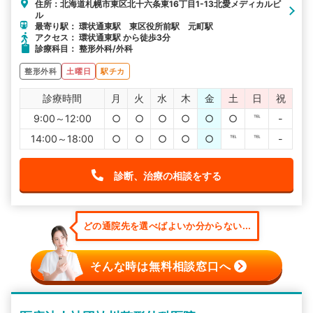
住所：北海道札幌市東区北十六条東16丁目1-13北愛メディカルビ
ル
最寄り駅： 環状通東駅 東区役所前駅 元町駅
アクセス： 環状通東駅 から徒歩3分
診療科目： 整形外科/外科
整形外科
土曜日
駅チカ
診療時間
月
火
水
木
金
土
日
祝
9:00～12:00
○
○
○
○
○
○
℡
-
14:00～18:00
○
○
○
○
○
℡
℡
-
診断、治療の相談をする
どの通院先を選べばよいか分からない...
そんな時は無料相談窓口へ