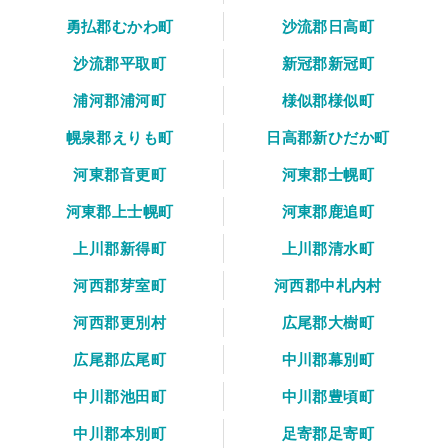
勇払郡むかわ町
沙流郡日高町
沙流郡平取町
新冠郡新冠町
浦河郡浦河町
様似郡様似町
幌泉郡えりも町
日高郡新ひだか町
河東郡音更町
河東郡士幌町
河東郡上士幌町
河東郡鹿追町
上川郡新得町
上川郡清水町
河西郡芽室町
河西郡中札内村
河西郡更別村
広尾郡大樹町
広尾郡広尾町
中川郡幕別町
中川郡池田町
中川郡豊頃町
中川郡本別町
足寄郡足寄町