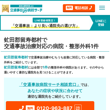
menu
電話相談
無料
LINE登録者限定！
LINEに
登録
「交通事故：より良い通院先の選び方」
虻田郡留寿都村で
交通事故治療対応の病院・整形外科1件
虻田郡留寿都村
で交通事故治療やむちうち改善に対応している病院・整形
外科をご紹介しています。
虻田郡留寿都村
1件
には全部で
の整形外科や病院があります。その中から
通いやすく適切な通院先を見つけることができます。
「交通事故病院サーチ相談窓口」
では、
あなたの症状や状況に合わせて
適切な通院先をご紹介しています。
0120-963-887
24h
無料
対応