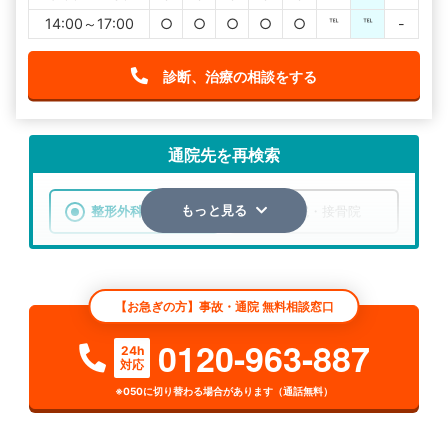
14:00～17:00
○
○
○
○
○
℡
℡
-
診断、治療の相談をする
通院先を再検索
整形外科
整骨院・接骨院
もっと見る
エリア
北海道
虻田郡留寿都村
【お急ぎの方】事故・通院 無料相談窓口
検索する
0120-963-887
24h
対応
詳細条件で絞り込む
※050に切り替わる場合があります（通話無料）
その他の検索方法