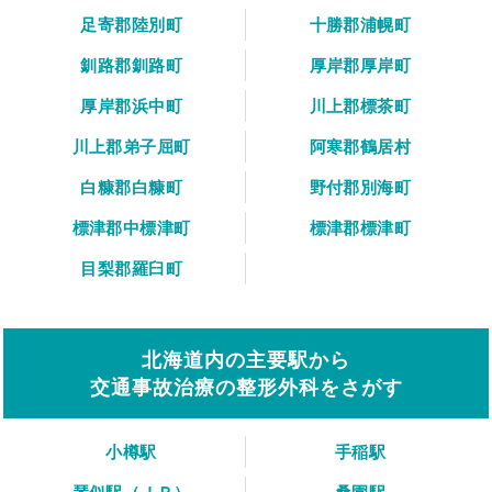
足寄郡陸別町
十勝郡浦幌町
釧路郡釧路町
厚岸郡厚岸町
厚岸郡浜中町
川上郡標茶町
川上郡弟子屈町
阿寒郡鶴居村
白糠郡白糠町
野付郡別海町
標津郡中標津町
標津郡標津町
目梨郡羅臼町
北海道内の主要駅から
交通事故治療の整形外科をさがす
小樽駅
手稲駅