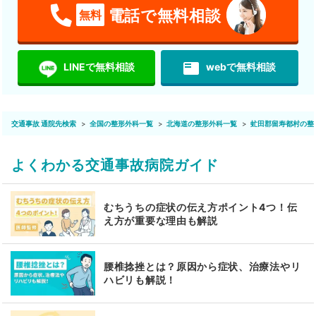
電話で無料相談
無料
featured_play_list
LINEで無料相談
webで無料相談
交通事故 通院先検索
全国の整形外科一覧
北海道の整形外科一覧
虻田郡留寿都村の整
よくわかる交通事故病院ガイド
むちうちの症状の伝え方ポイント4つ！伝
え方が重要な理由も解説
腰椎捻挫とは？原因から症状、治療法やリ
ハビリも解説！