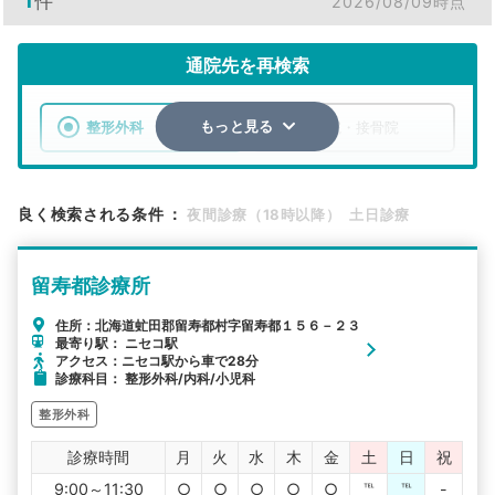
1
件
2026/08/09時点
通院先を再検索
整形外科
整骨院・接骨院
もっと見る
エリア
北海道
虻田郡留寿都村
良く検索される条件
：
夜間診療（18時以降）
土日診療
検索する
留寿都診療所
詳細条件で絞り込む
住所：北海道虻田郡留寿都村字留寿都１５６－２３
最寄り駅： ニセコ駅
その他の検索方法
アクセス：ニセコ駅から車で28分
診療科目： 整形外科/内科/小児科
駅から探す
院名から探す
整形外科
診療時間
月
火
水
木
金
土
日
祝
9:00～11:30
○
○
○
○
○
℡
℡
-