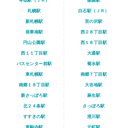
琴似駅（ＪＲ）
桑園駅
札幌駅
白石駅（ＪＲ）
新札幌駅
宮の沢駅
発寒南駅
西２８丁目駅
円山公園駅
西１８丁目駅
西１１丁目駅
大通駅
バスセンター前駅
菊水駅
東札幌駅
南郷７丁目駅
南郷１８丁目駅
大谷地駅
新さっぽろ駅
麻生駅
北２４条駅
さっぽろ駅
すすきの駅
澄川駅
真駒内駅
元町駅