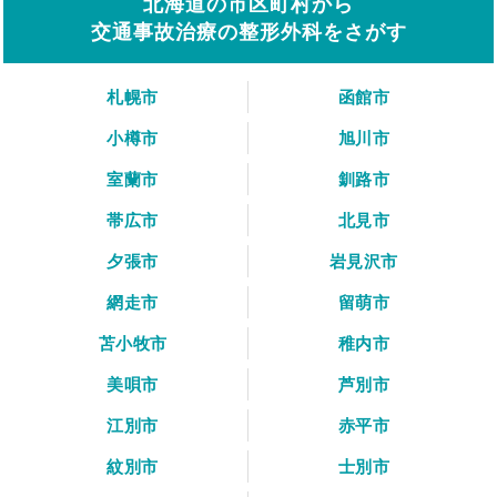
北海道の市区町村から
交通事故治療の整形外科をさがす
札幌市
函館市
小樽市
旭川市
室蘭市
釧路市
帯広市
北見市
夕張市
岩見沢市
網走市
留萌市
苫小牧市
稚内市
美唄市
芦別市
江別市
赤平市
紋別市
士別市