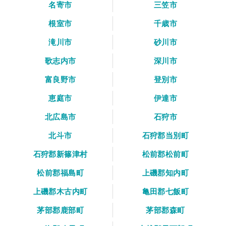
名寄市
三笠市
根室市
千歳市
滝川市
砂川市
歌志内市
深川市
富良野市
登別市
恵庭市
伊達市
北広島市
石狩市
北斗市
石狩郡当別町
石狩郡新篠津村
松前郡松前町
松前郡福島町
上磯郡知内町
上磯郡木古内町
亀田郡七飯町
茅部郡鹿部町
茅部郡森町