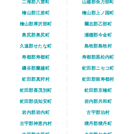
二海郡八雲町
山越郡長万部町
檜山郡江差町
檜山郡上ノ国町
檜山郡厚沢部町
爾志郡乙部町
奥尻郡奥尻町
瀬棚郡今金町
久遠郡せたな町
島牧郡島牧村
寿都郡寿都町
寿都郡黒松内町
磯谷郡蘭越町
虻田郡ニセコ町
虻田郡真狩村
虻田郡留寿都村
虻田郡喜茂別町
虻田郡京極町
虻田郡倶知安町
岩内郡共和町
岩内郡岩内町
古宇郡泊村
古宇郡神恵内村
積丹郡積丹町