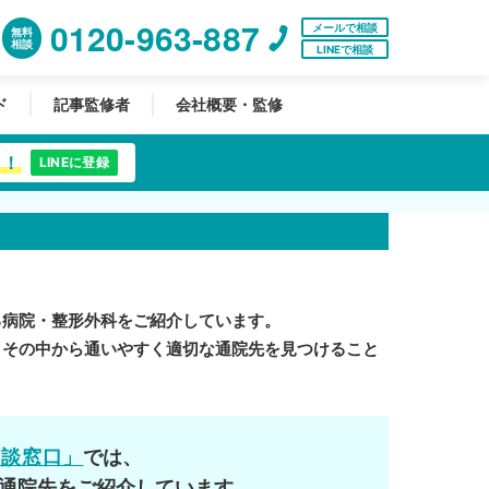
0120-963-887
メールで相談
無料
相談
LINEで相談
ド
記事監修者
会社概要・監修
中！
LINEに登録
る病院・整形外科をご紹介しています。
。その中から通いやすく適切な通院先を見つけること
相談窓口」
では、
通院先をご紹介しています。