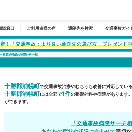
相談窓口
ご利用者様の声
通院先を検索
交通事故ガイ
者限定！「交通事故：より良い通院先の選び方」プレゼント
十勝郡浦幌町の整形外科一覧
十勝郡浦幌町
で交通事故治療やむちうち改善に対応してい
十勝郡浦幌町
1件
には全部で
の整形外科や病院があります
ができます。
「交通事故病院サーチ
あなたの症状や状況に合わせて
適切な