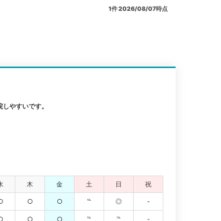
1
件
2026/08/07時点
院しやすいです。
水
木
金
土
日
祝
○
○
○
℡
◎
-
○
○
○
℡
℡
-