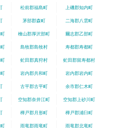
町
松前郡福島町
上磯郡知内町
町
茅部郡森町
二海郡八雲町
国町
檜山郡厚沢部町
爾志郡乙部町
な町
島牧郡島牧村
寿都郡寿都町
コ町
虻田郡真狩村
虻田郡留寿都村
安町
岩内郡共和町
岩内郡岩内町
町
古平郡古平町
余市郡仁木町
町
空知郡奈井江町
空知郡上砂川町
町
樺戸郡月形町
樺戸郡浦臼町
別町
雨竜郡雨竜町
雨竜郡北竜町