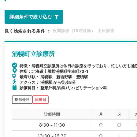
詳細条件で絞り込む
良く検索される条件
：
夜間診療（18時以降）
土日診療
浦幌町立診療所
特徴：浦幌町立診療所は休日の診療を行っており、忙しい方も通
住所：北海道十勝郡浦幌町字幸町73-1
最寄り駅： 浦幌駅 新吉野駅 豊頃駅
アクセス： 浦幌駅 から徒歩8分
診療科目： 整形外科/内科/リハビリテーション科
整形外科
日曜日
診療時間
月
火
8:30～11:30
○
◎
13:30～16:30
○
-