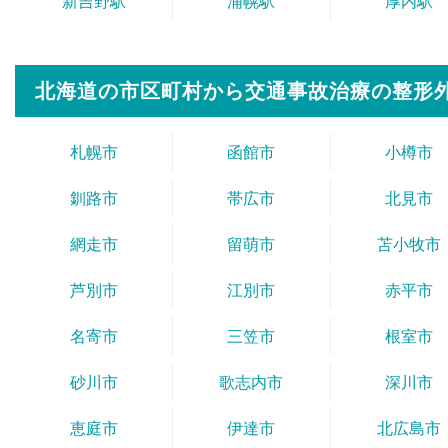
新吉野駅
浦幌駅
厚内駅
北海道の市区町村から
交通事故治療の整形
札幌市
函館市
小樽市
釧路市
帯広市
北見市
網走市
留萌市
苫小牧市
芦別市
江別市
赤平市
名寄市
三笠市
根室市
砂川市
歌志内市
深川市
恵庭市
伊達市
北広島市