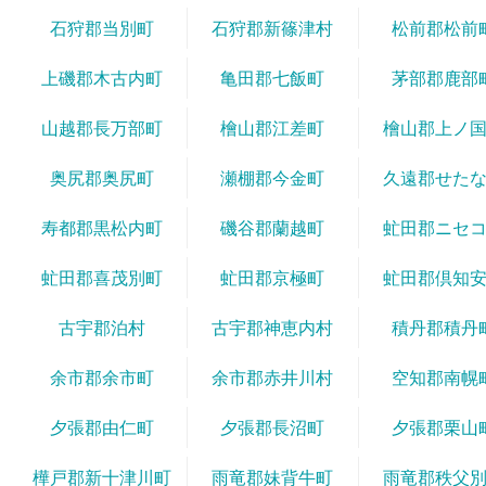
石狩郡当別町
石狩郡新篠津村
松前郡松前
上磯郡木古内町
亀田郡七飯町
茅部郡鹿部
山越郡長万部町
檜山郡江差町
檜山郡上ノ
奥尻郡奥尻町
瀬棚郡今金町
久遠郡せた
寿都郡黒松内町
磯谷郡蘭越町
虻田郡ニセ
虻田郡喜茂別町
虻田郡京極町
虻田郡倶知
古宇郡泊村
古宇郡神恵内村
積丹郡積丹
余市郡余市町
余市郡赤井川村
空知郡南幌
夕張郡由仁町
夕張郡長沼町
夕張郡栗山
樺戸郡新十津川町
雨竜郡妹背牛町
雨竜郡秩父