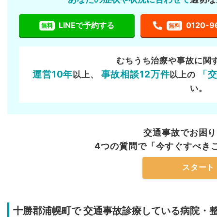
LINEで予約する
0120-9
無料
無料
むちうち治療や事故に関
運営10年
事故相談12万件
「
以上、
以上の
い。
交通事故でお困り
4つの質問で「今すぐすべき
スタート
十勝郡浦幌町で
交通事故診療している病院・