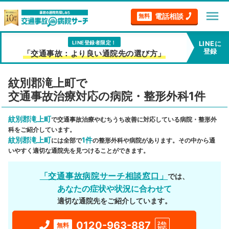
menu
電話相談
無料
LINE登録者限定！
LINEに
登録
「交通事故：より良い通院先の選び方」
紋別郡滝上町で
交通事故治療対応の病院・整形外科1件
紋別郡滝上町
で交通事故治療やむちうち改善に対応している病院・整形外
科をご紹介しています。
紋別郡滝上町
1件
には全部で
の整形外科や病院があります。その中から通
いやすく適切な通院先を見つけることができます。
「交通事故病院サーチ相談窓口」
では、
あなたの症状や状況に合わせて
適切な通院先をご紹介しています。
0120-963-887
24h
無料
対応