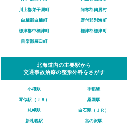
川上郡弟子屈町
阿寒郡鶴居村
白糠郡白糠町
野付郡別海町
標津郡中標津町
標津郡標津町
目梨郡羅臼町
北海道内の主要駅から
交通事故治療の整形外科をさがす
小樽駅
手稲駅
琴似駅（ＪＲ）
桑園駅
札幌駅
白石駅（ＪＲ）
新札幌駅
宮の沢駅