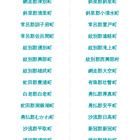
網走郡津別町
斜里郡斜里町
斜里郡清里町
斜里郡小清水町
常呂郡訓子府町
常呂郡置戸町
常呂郡佐呂間町
紋別郡遠軽町
紋別郡湧別町
紋別郡滝上町
紋別郡興部町
紋別郡西興部村
紋別郡雄武町
網走郡大空町
虻田郡豊浦町
有珠郡壮瞥町
白老郡白老町
勇払郡厚真町
虻田郡洞爺湖町
勇払郡安平町
勇払郡むかわ町
沙流郡日高町
沙流郡平取町
新冠郡新冠町