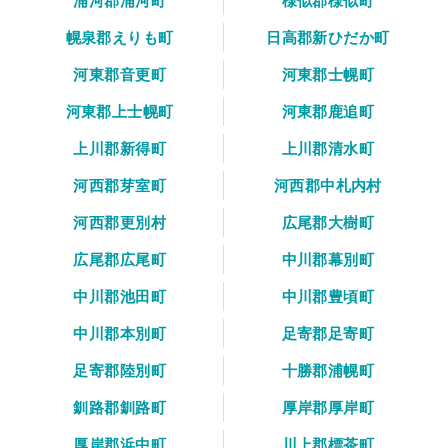
浦河郡浦河町
様似郡様似町
幌泉郡えりも町
日高郡新ひだか町
河東郡音更町
河東郡士幌町
河東郡上士幌町
河東郡鹿追町
上川郡新得町
上川郡清水町
河西郡芽室町
河西郡中札内村
河西郡更別村
広尾郡大樹町
広尾郡広尾町
中川郡幕別町
中川郡池田町
中川郡豊頃町
中川郡本別町
足寄郡足寄町
足寄郡陸別町
十勝郡浦幌町
釧路郡釧路町
厚岸郡厚岸町
厚岸郡浜中町
川上郡標茶町