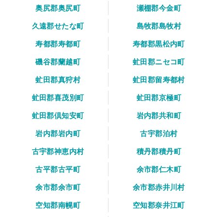
奥尻郡奥尻町
瀬棚郡今金町
久遠郡せたな町
島牧郡島牧村
寿都郡寿都町
寿都郡黒松内町
磯谷郡蘭越町
虻田郡ニセコ町
虻田郡真狩村
虻田郡留寿都村
虻田郡喜茂別町
虻田郡京極町
虻田郡倶知安町
岩内郡共和町
岩内郡岩内町
古宇郡泊村
古宇郡神恵内村
積丹郡積丹町
古平郡古平町
余市郡仁木町
余市郡余市町
余市郡赤井川村
空知郡南幌町
空知郡奈井江町