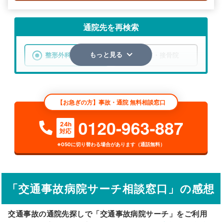
通院先を再検索
整形外科
整骨院・接骨院
もっと見る
エリア
北海道
紋別郡滝上町
【お急ぎの方】事故・通院 無料相談窓口
検索する
0120-963-887
24h
対応
詳細条件で絞り込む
※050に切り替わる場合があります（通話無料）
その他の検索方法
駅から探す
院名から探す
「交通事故病院サーチ相談窓口」の感想
交通事故の通院先探しで「交通事故病院サーチ」をご利用