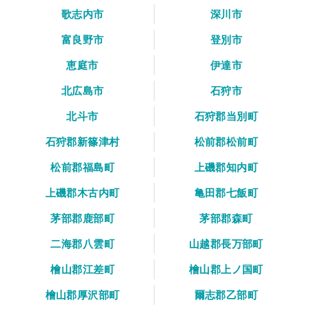
歌志内市
深川市
富良野市
登別市
恵庭市
伊達市
北広島市
石狩市
北斗市
石狩郡当別町
石狩郡新篠津村
松前郡松前町
松前郡福島町
上磯郡知内町
上磯郡木古内町
亀田郡七飯町
茅部郡鹿部町
茅部郡森町
二海郡八雲町
山越郡長万部町
檜山郡江差町
檜山郡上ノ国町
檜山郡厚沢部町
爾志郡乙部町