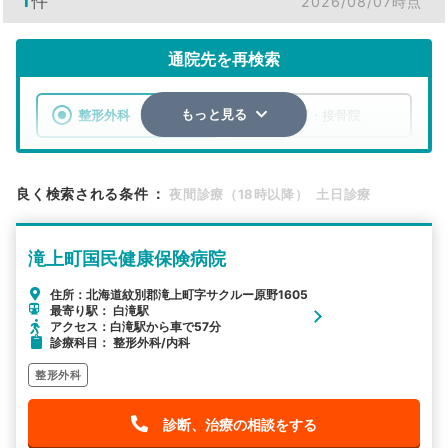
1
件
2026/08/07時点
通院先を再検索
整形外科
整骨院・接骨院
もっと見る
エリア
北海道
紋別郡滝上町
良く検索される条件
：
夜間診療（18時以降）
土日診療
検索する
滝上町国民健康保険病院
詳細条件で絞り込む
住所：北海道紋別郡滝上町字サクルー原野1605
最寄り駅： 白滝駅
その他の検索方法
アクセス：白滝駅から車で57分
診療科目： 整形外科/内科
駅から探す
院名から探す
整形外科
診断、治療の相談をする