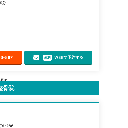
5分
63-887
WEBで予約する
無料
を表示
整骨院
9-286