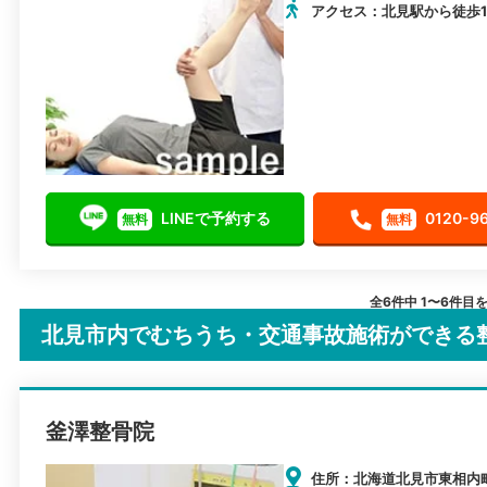
アクセス：北見駅から徒歩1
LINEで予約する
0120-9
無料
無料
全6件中 1〜6件目
北見市内でむちうち・交通事故施術ができる
釜澤整骨院
住所：北海道北見市東相内町