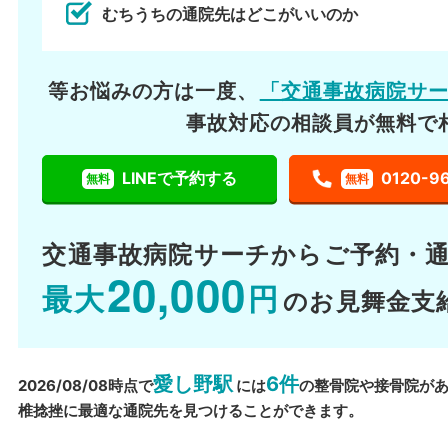
むちうちの通院先はどこがいいのか
等お悩みの方は一度、
「交通事故病院サ
事故対応の相談員が無料で
LINEで予約する
0120-9
無料
無料
交通事故病院サーチから
ご予約・
20,000
最大
円
のお見舞金支
愛し野駅
6件
2026/08/08時点で
には
の整骨院や接骨院が
椎捻挫に最適な通院先を見つけることができます。