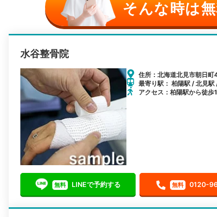
そんな時は無
水谷整骨院
住所：北海道北見市朝日町48
最寄り駅： 柏陽駅 / 北見駅 
アクセス：柏陽駅から徒歩1
LINEで予約する
0120-9
無料
無料