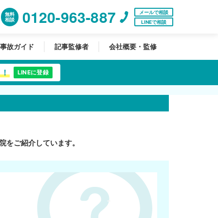
0120-963-887
メールで相談
無料
相談
LINEで相談
事故ガイド
記事監修者
会社概要・監修
中！
LINEに登録
院をご紹介しています。