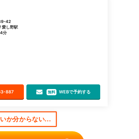
9-42
/ 愛し野駅
4分
63-887
WEBで予約する
無料
か分からない...