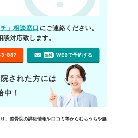
ーチ」相談窓口
にご連絡ください。
相談対応致します。
63-887
WEBで予約する
無料
通院された方には
給中！
あり、整骨院の詳細情報や口コミ等からむちうちや腰