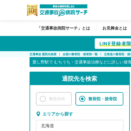
「交通事故病院サーチ」とは
お見舞金とは
LINE登録
交通事故 通院先検索
全国の整骨院・接骨院一覧
北海道の整骨院・接
愛し野駅で
むちうち・交通事故治療などに詳しい接
通院先を検索
整形外科
整骨院・接骨院
エリアから探す
北海道