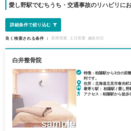
愛し野駅で
むちうち・交通事故のリハビリに
詳細条件で絞り込む
良く検索される条件
：
夜間営業
土日営業
鍼灸対応
白井整骨院
特徴：柏陽駅から3分の距
利です。
住所：北海道北見市春光町2-1
最寄り駅： 柏陽駅 / 愛し野駅
アクセス：柏陽駅から徒歩