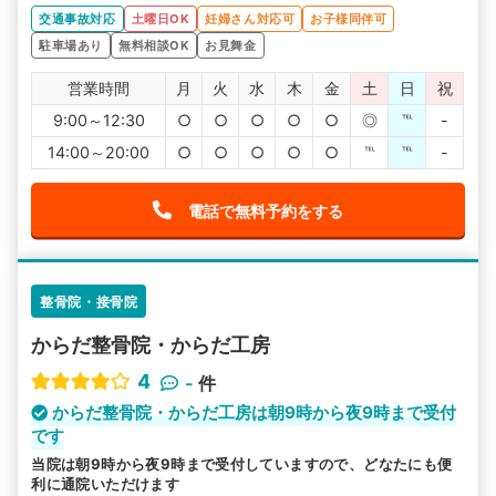
交通事故対応
土曜日OK
妊婦さん対応可
お子様同伴可
駐車場あり
無料相談OK
お見舞金
営業時間
月
火
水
木
金
土
日
祝
9:00～12:30
○
○
○
○
○
◎
℡
-
14:00～20:00
○
○
○
○
○
℡
℡
-
電話で無料予約をする
整骨院・接骨院
からだ整骨院・からだ工房
4
-
件
からだ整骨院・からだ工房は朝9時から夜9時まで受付
です
当院は朝9時から夜9時まで受付していますので、どなたにも便
利に通院いただけます