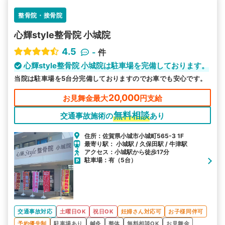
整骨院・接骨院
心輝style整骨院 小城院
4.5
-
件
心輝style整骨院 小城院は駐車場を完備しております。
当院は駐車場を5台分完備しておりますのでお車でも安心です。
20,000
お見舞金最大
円支給
無料相談
交通事故施術の
あり
住所：佐賀県小城市小城町565-3 1F
最寄り駅： 小城駅 / 久保田駅 / 牛津駅
アクセス：小城駅から徒歩17分
駐車場：有（5台）
交通事故対応
土曜日OK
祝日OK
妊婦さん対応可
お子様同伴可
予約優先制
駐車場あり
鍼灸
整体
無料相談OK
お見舞金