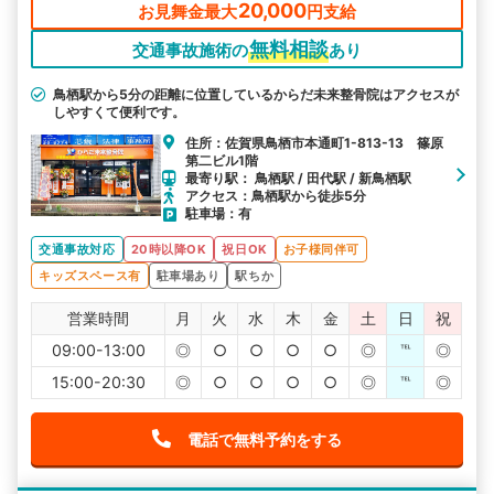
20,000
お見舞金最大
円支給
無料相談
交通事故施術の
あり
鳥栖駅から5分の距離に位置しているからだ未来整骨院はアクセスが
しやすくて便利です。
住所：佐賀県鳥栖市本通町1-813-13 篠原
第二ビル1階
最寄り駅： 鳥栖駅 / 田代駅 / 新鳥栖駅
アクセス：鳥栖駅から徒歩5分
駐車場：有
交通事故対応
20時以降OK
祝日OK
お子様同伴可
キッズスペース有
駐車場あり
駅ちか
営業時間
月
火
水
木
金
土
日
祝
09:00-13:00
◎
○
○
○
○
◎
℡
◎
15:00-20:30
◎
○
○
○
○
◎
℡
◎
電話で無料予約をする