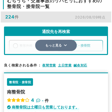
むちうち・交通事故のリハビリにおすすめの
整骨院・接骨院一覧
224
件
2026/08/09時点
通院先を再検索
整形外科
整骨院・接骨院
もっと見る
エリア
佐賀県
市区町村
良く検索される条件
：
夜間営業
土日営業
鍼灸対応
検索する
整骨院・接骨院
詳細条件で絞り込む
南整骨院
その他の検索方法
4
-
件
駅から探す
院名から探す
南整骨院は土曜日も営業しております。