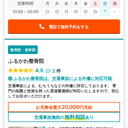
営業時間
月
火
水
木
金
土
日
祝
10:00～20:00
◎
○
○
○
○
○
℡
-
電話で無料予約をする
整骨院・接骨院
ふるかわ整骨院
4.5
2
件
ふるかわ整骨院は、交通事故による外傷に対応可能
交通事故による、むちうちなどの外傷に対応しております。 専
門の知識と技術を持った柔道整復師が対応いたしますので、安心
してお任せいただけます。
20,000
お見舞金最大
円支給
無料相談
交通事故施術の
あり