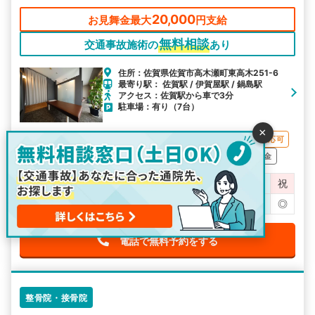
20,000
お見舞金最大
円支給
無料相談
交通事故施術の
あり
住所：佐賀県佐賀市高木瀬町東高木251-6
最寄り駅： 佐賀駅 / 伊賀屋駅 / 鍋島駅
アクセス：佐賀駅から車で3分
駐車場：有り（7台）
×
交通事故対応
20時以降OK
土曜日OK
祝日OK
妊婦さん対応可
お子様同伴可
予約優先制
駐車場あり
無料相談OK
お見舞金
営業時間
月
火
水
木
金
土
日
祝
9:00～21:00
○
○
○
○
○
◎
℡
◎
電話で無料予約をする
整骨院・接骨院