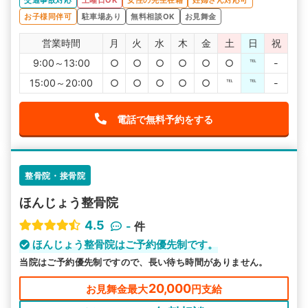
交通事故対応
土曜日OK
女性の先生在籍
妊婦さん対応可
お子様同伴可
駐車場あり
無料相談OK
お見舞金
営業時間
月
火
水
木
金
土
日
祝
9:00～13:00
○
○
○
○
○
○
℡
-
15:00～20:00
○
○
○
○
○
℡
℡
-
電話で無料予約をする
整骨院・接骨院
ほんじょう整骨院
4.5
-
件
ほんじょう整骨院はご予約優先制です。
当院はご予約優先制ですので、長い待ち時間がありません。
20,000
お見舞金最大
円支給