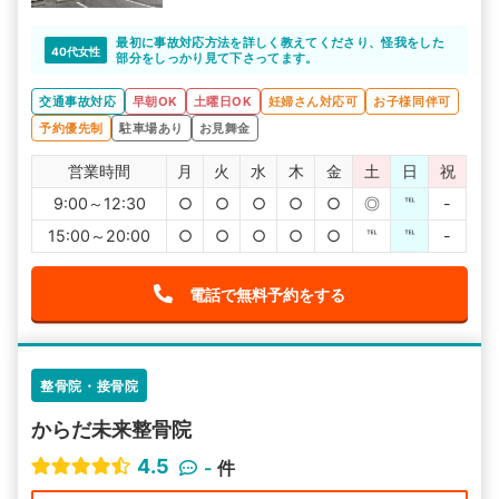
最初に事故対応方法を詳しく教えてくださり、怪我をした
40代女性
部分をしっかり見て下さってます。
交通事故対応
早朝OK
土曜日OK
妊婦さん対応可
お子様同伴可
予約優先制
駐車場あり
お見舞金
営業時間
月
火
水
木
金
土
日
祝
9:00～12:30
○
○
○
○
○
◎
℡
-
15:00～20:00
○
○
○
○
○
℡
℡
-
電話で無料予約をする
整骨院・接骨院
からだ未来整骨院
4.5
-
件