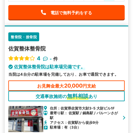
電話で無料予約をする
整骨院・接骨院
佐賀整体整骨院
4
-
件
佐賀整体整骨院は駐車場完備です。
当院は4台分の駐車場を完備しており、お車で通院できます。
20,000
お見舞金最大
円支給
無料相談
交通事故施術の
あり
住所：佐賀県佐賀市大財3-5 大財ビル1F
最寄り駅： 佐賀駅 / 鍋島駅 / バルーンさが
駅
アクセス：佐賀駅から徒歩9分
駐車場：有（3台）