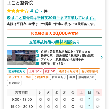
まこと整骨院
4
-
件
まこと整骨院は平日夜20時半まで営業しています。
当院は平日夜8時半までの営業で仕事の後もご来院可能です。
20,000
お見舞金最大
円支給
無料相談
交通事故施術の
あり
住所：佐賀県鳥栖市蔵上４丁目１８９
最寄り駅： 新鳥栖駅 / 鳥栖駅 / 肥前旭駅
アクセス：新鳥栖駅から徒歩9分
駐車場：有（3台）
交通事故対応
土曜日OK
祝日OK
妊婦さん対応可
お子様同伴可
キッズスペース有
予約優先制
駐車場あり
整体
無料相談OK
お見舞金
営業時間
月
火
水
木
金
土
日
祝
9:00～13:00
○
○
○
○
○
◎
℡
◎
15:00～20:30
○
○
○
○
○
◎
℡
◎