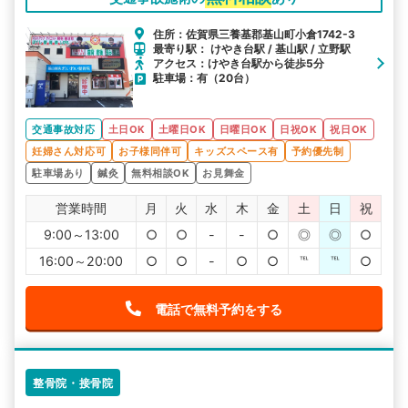
住所：佐賀県三養基郡基山町小倉1742-3
最寄り駅： けやき台駅 / 基山駅 / 立野駅
アクセス：けやき台駅から徒歩5分
駐車場：有（20台）
交通事故対応
土日OK
土曜日OK
日曜日OK
日祝OK
祝日OK
妊婦さん対応可
お子様同伴可
キッズスペース有
予約優先制
駐車場あり
鍼灸
無料相談OK
お見舞金
営業時間
月
火
水
木
金
土
日
祝
9:00～13:00
○
○
-
-
○
◎
◎
○
16:00～20:00
○
○
-
○
○
℡
℡
○
電話で無料予約をする
整骨院・接骨院