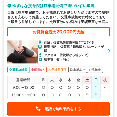
ゆずはな接骨院は駐車場完備で通いやすい環境
当院は駐車場完備で、お子様連れでお越しいただけますので親御
さんも安心してお越しください。 交通事故施術に特化しており
土曜日も営業しています。交通事故のお悩みは実績豊富な当院へ
お任せください。
20,000
お見舞金最大
円支給
住所：佐賀県佐賀市神園4丁目7-15
最寄り駅： 佐賀駅 / 鍋島駅 / バルーンさが
駅
アクセス：佐賀駅から徒歩20分
駐車場：有（4台）
交通事故対応
土曜日OK
お子様同伴可
駐車場あり
お見舞金
営業時間
月
火
水
木
金
土
日
祝
9:00〜13:00
○
○
○
○
○
○
℡
-
15:00〜19:00
○
○
○
○
○
℡
℡
-
電話で無料予約をする