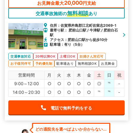
20,000
お見舞金最大
円支給
無料相談
交通事故施術の
あり
住所：佐賀県杵島郡江北町佐留志2069-1
最寄り駅： 肥前山口駅 / 牛津駅 / 肥前白石
駅
アクセス：肥前山口駅から徒歩10分
駐車場：有り（5台）
交通事故対応
20時以降OK
土曜日OK
妊婦さん対応可
お子様同伴可
予約優先制
駐車場あり
無料相談OK
お見舞金
営業時間
月
火
水
木
金
土
日
祝
9:00～12:00
○
○
○
○
○
◎
℡
-
14:00～20:30
○
○
○
○
○
℡
℡
-
電話で無料予約をする
どの通院先を選べばよいか分からない...