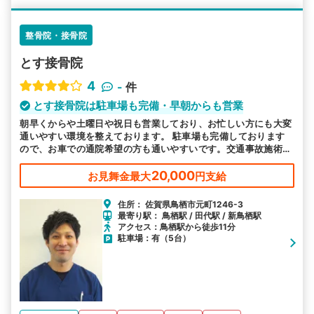
整骨院・接骨院
とす接骨院
4
-
件
とす接骨院は駐車場も完備・早朝からも営業
朝早くからや土曜日や祝日も営業しており、お忙しい方にも大変
通いやすい環境を整えております。 駐車場も完備しております
ので、お車での通院希望の方も通いやすいです。交通事故施術は
当院にお任せください。
20,000
お見舞金最大
円支給
住所： 佐賀県鳥栖市元町1246-3
最寄り駅： 鳥栖駅 / 田代駅 / 新鳥栖駅
アクセス：鳥栖駅から徒歩11分
駐車場：有（5台）