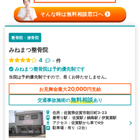
そんな時は無料相談窓口へ
整骨院・接骨院
みねまつ整骨院
4
-
件
みねまつ整骨院は予約優先制です
当院は予約優先制ですので、長くお待たせしません。
20,000
お見舞金最大
円支給
無料相談
交通事故施術の
あり
住所：佐賀県佐賀市朝日町3-23
最寄り駅： 佐賀駅 / 鍋島駅 / 伊賀屋駅
アクセス：佐賀駅から車で4分
駐車場：有り（2台）