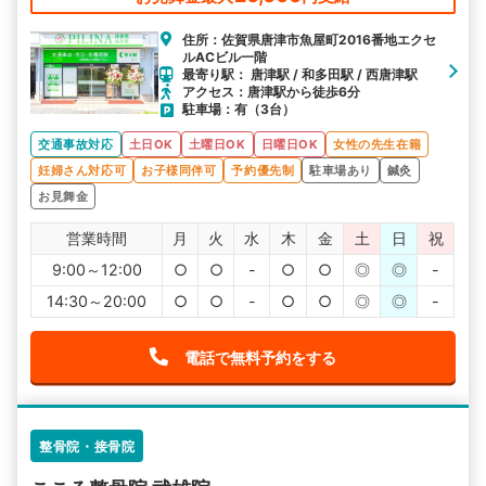
住所：佐賀県唐津市魚屋町2016番地エクセ
ルACビル一階
最寄り駅： 唐津駅 / 和多田駅 / 西唐津駅
アクセス：唐津駅から徒歩6分
駐車場：有（3台）
交通事故対応
土日OK
土曜日OK
日曜日OK
女性の先生在籍
妊婦さん対応可
お子様同伴可
予約優先制
駐車場あり
鍼灸
お見舞金
営業時間
月
火
水
木
金
土
日
祝
9:00～12:00
○
○
-
○
○
◎
◎
-
14:30～20:00
○
○
-
○
○
◎
◎
-
電話で無料予約をする
整骨院・接骨院