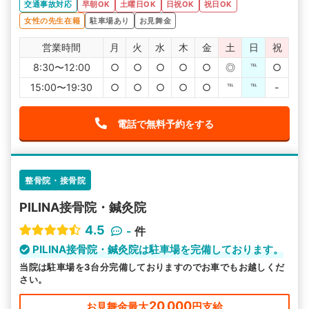
交通事故対応
早朝OK
土曜日OK
日祝OK
祝日OK
女性の先生在籍
駐車場あり
お見舞金
営業時間
月
火
水
木
金
土
日
祝
8:30〜12:00
○
○
○
○
○
◎
℡
○
15:00〜19:30
○
○
○
○
○
℡
℡
-
電話で無料予約をする
整骨院・接骨院
PILINA接骨院・鍼灸院
4.5
-
件
PILINA接骨院・鍼灸院は駐車場を完備しております。
当院は駐車場を3台分完備しておりますのでお車でもお越しくだ
さい。
20,000
お見舞金最大
円支給