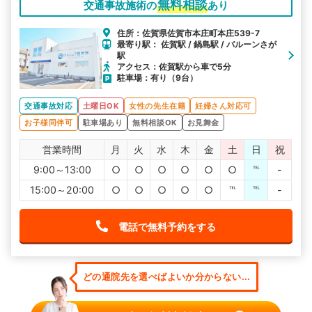
無料相談
交通事故施術の
あり
住所：佐賀県佐賀市本庄町本庄539-7
最寄り駅： 佐賀駅 / 鍋島駅 / バルーンさが
駅
アクセス：佐賀駅から車で5分
駐車場：有り（9台）
交通事故対応
土曜日OK
女性の先生在籍
妊婦さん対応可
お子様同伴可
駐車場あり
無料相談OK
お見舞金
営業時間
月
火
水
木
金
土
日
祝
9:00～13:00
○
○
○
○
○
○
℡
-
15:00～20:00
○
○
○
○
○
℡
℡
-
電話で無料予約をする
どの通院先を選べばよいか分からない...