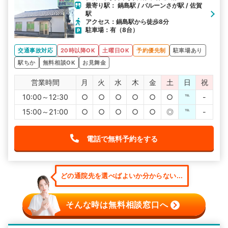
最寄り駅： 鍋島駅 / バルーンさが駅 / 佐賀
駅
アクセス：鍋島駅から徒歩8分
駐車場：有（8台）
交通事故対応
20時以降OK
土曜日OK
予約優先制
駐車場あり
駅ちか
無料相談OK
お見舞金
営業時間
月
火
水
木
金
土
日
祝
10:00～12:30
○
○
○
○
○
○
℡
-
15:00～21:00
○
○
○
○
○
◎
℡
-
電話で無料予約をする
どの通院先を選べばよいか分からない...
そんな時は無料相談窓口へ