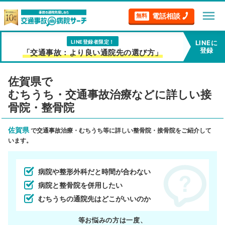
menu
電話相談
無料
LINE登録者限定！
LINEに
登録
「交通事故：より良い通院先の選び方」
佐賀県で
むちうち・交通事故治療などに詳しい接
骨院・整骨院
佐賀県
で交通事故治療・むちうち等に詳しい整骨院・接骨院をご紹介して
います。
病院や整形外科だと時間が合わない
病院と整骨院を併用したい
むちうちの通院先はどこがいいのか
等お悩みの方は一度、