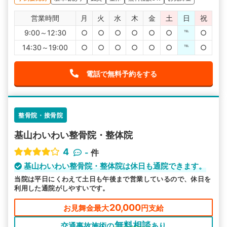
営業時間
月
火
水
木
金
土
日
祝
9:00～12:30
○
○
○
○
○
○
℡
○
14:30～19:00
○
○
○
○
○
○
℡
○
電話で無料予約をする
整骨院・接骨院
基山わいわい整骨院・整体院
4
-
件
基山わいわい整骨院・整体院は休日も通院できます。
当院は平日にくわえて土日も午後まで営業しているので、休日を
利用した通院がしやすいです。
20,000
お見舞金最大
円支給
無料相談
交通事故施術の
あり