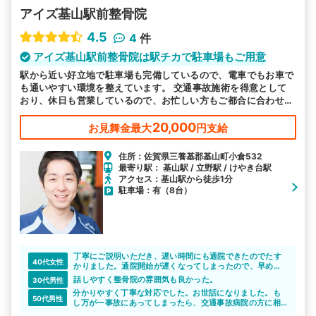
アイズ基山駅前整骨院
4.5
4
件
アイズ基山駅前整骨院は駅チカで駐車場もご用意
駅から近い好立地で駐車場も完備しているので、電車でもお車で
も通いやすい環境を整えています。 交通事故施術を得意として
おり、休日も営業しているので、お忙しい方もご都合に合わせて
お越しいただけます。
20,000
お見舞金最大
円支給
住所：佐賀県三養基郡基山町小倉532
最寄り駅： 基山駅 / 立野駅 / けやき台駅
アクセス：基山駅から徒歩1分
駐車場：有（8台）
丁寧にご説明いただき、遅い時間にも通院できたのでたす
40代女性
かりました。通院開始が遅くなってしまったので、早めに
何らかの相談をしたほうがいいと思います。
話しやすく整骨院の雰囲気も良かった。
30代男性
分かりやすく丁寧な対応でした。お世話になりました。も
50代男性
し万が一事故にあってしまったら、交通事故病院の方に相
談してみたらいいと思います。