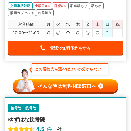
交通事故対応
土曜日OK
日祝OK
駐車場あり
駅ちか
酸素カプセル有
お見舞金
営業時間
月
火
水
木
金
土
日
祝
10:00〜21:00
○
◎
○
○
◎
○
℡
-
電話で無料予約をする
どの通院先を選べばよいか分からない...
そんな時は無料相談窓口へ
整骨院・接骨院
ゆずはな接骨院
4.5
-
件