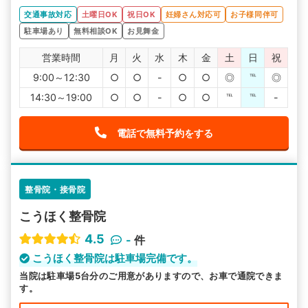
交通事故対応
土曜日OK
祝日OK
妊婦さん対応可
お子様同伴可
駐車場あり
無料相談OK
お見舞金
営業時間
月
火
水
木
金
土
日
祝
9:00～12:30
○
○
-
○
○
◎
℡
◎
14:30～19:00
○
○
-
○
○
℡
℡
-
電話で無料予約をする
整骨院・接骨院
こうほく整骨院
4.5
-
件
こうほく整骨院は駐車場完備です。
当院は駐車場5台分のご用意がありますので、お車で通院できま
す。