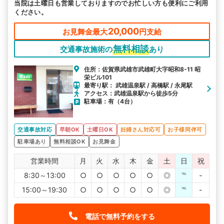
当院は土曜日も営業しておりますのでお忙しい方も便利にご利用
ください。
20,000
お見舞金最大
円支給
無料相談
交通事故施術の
あり
住所：佐賀県武雄市武雄町大字昭和8-11 昭
栄ビル101
最寄り駅： 武雄温泉駅 / 高橋駅 / 永尾駅
アクセス：武雄温泉駅から徒歩5分
駐車場：有（4台）
交通事故対応
早朝OK
土曜日OK
妊婦さん対応可
お子様同伴可
駐車場あり
無料相談OK
お見舞金
営業時間
月
火
水
木
金
土
日
祝
8:30～13:00
○
○
○
○
○
◎
℡
-
15:00～19:30
○
○
○
○
○
◎
℡
-
電話で無料予約をする