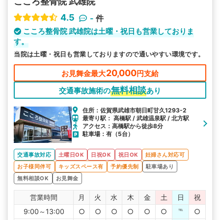
こころ整骨院 武雄院
4.5
-
件
こころ整骨院 武雄院は土曜・祝日も営業しておりま
す。
当院は土曜・祝日も営業しておりますので通いやすい環境です。
20,000
お見舞金最大
円支給
無料相談
交通事故施術の
あり
住所：佐賀県武雄市朝日町甘久1293-2
最寄り駅： 高橋駅 / 武雄温泉駅 / 北方駅
アクセス：高橋駅から徒歩8分
駐車場：有（5台）
交通事故対応
土曜日OK
日祝OK
祝日OK
妊婦さん対応可
お子様同伴可
キッズスペース有
予約優先制
駐車場あり
無料相談OK
お見舞金
営業時間
月
火
水
木
金
土
日
祝
9:00～13:00
○
○
○
○
○
○
℡
○