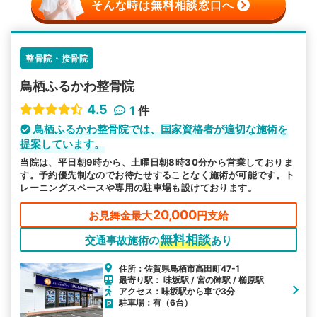
そんな時は無料相談窓口へ
整骨院・接骨院
鳥栖ふるかわ整骨院
4.5
1
件
鳥栖ふるかわ整骨院では、国家資格者が適切な施術を
提案しています。
当院は、平日朝9時から、土曜日朝8時30分から営業しておりま
す。予約優先制なのでお待たせすることなく施術が可能です。ト
レーニングスペースや専用の駐車場も設けております。
20,000
お見舞金最大
円支給
無料相談
交通事故施術の
あり
住所：佐賀県鳥栖市高田町47-1
最寄り駅： 味坂駅 / 宮の陣駅 / 櫛原駅
アクセス：味坂駅から車で3分
駐車場：有（6台）