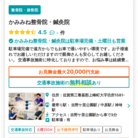
整骨院・接骨院
かみみね整骨院・鍼灸院
4.5
-
件
かみみね整骨院・鍼灸院は駐車場完備・土曜日も営業
駐車場完備で遠方からでもお車で通いやすい環境です。お子様連
れでお越しいただけますので親御さんも安心してお越しくださ
い。 交通事故施術に特化しておりますので、お悩み事は経績豊
富な当院にお任せください。
20,000
お見舞金最大
円支給
無料相談
交通事故施術の
あり
住所：佐賀県三養基郡上峰町大字坊所1581-
2
最寄り駅： 吉野ケ里公園駅 / 中原駅 / 神埼
駅
アクセス：吉野ケ里公園駅から車で3分
駐車場：有
交通事故対応
土曜日OK
お子様同伴可
駐車場あり
お見舞金