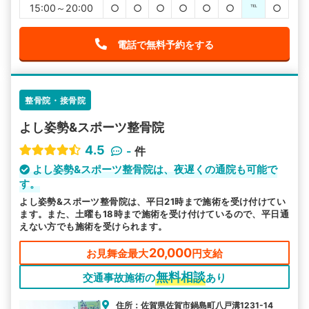
15:00～20:00
○
○
○
○
○
○
℡
○
電話で無料予約をする
整骨院・接骨院
よし姿勢&スポーツ整骨院
4.5
-
件
よし姿勢&スポーツ整骨院は、夜遅くの通院も可能で
す。
よし姿勢&スポーツ整骨院は、平日21時まで施術を受け付けてい
ます。また、土曜も18時まで施術を受け付けているので、平日通
えない方でも施術を受けられます。
20,000
お見舞金最大
円支給
無料相談
交通事故施術の
あり
住所：佐賀県佐賀市鍋島町八戸溝1231-14