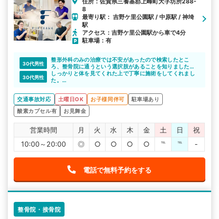
住所：佐賀県三養基郡上峰町大字坊所288-
8
最寄り駅： 吉野ケ里公園駅 / 中原駅 / 神埼
駅
アクセス：吉野ケ里公園駅から車で4分
駐車場：有
整形外科のみの治療では不安があったので検索したとこ
30代男性
ろ、整骨院に通うという選択肢があることを知りました。
こちらのサイトで相談したら、整形外科と整骨院の両方に
しっかりと体を見てくれた上で丁寧に施術をしてくれまし
30代男性
通っても補償を受けられるというので自宅から通いやすい
た。
整骨院を紹介してもらいました。
自分の体がどのような状態なのか詳しく説明してくれた
り、整形外科との併用について教えてくれたりなどしっか
交通事故対応
土曜日OK
お子様同伴可
駐車場あり
りとした対応をしてくれたので信頼できます。
酸素カプセル有
お見舞金
営業時間
月
火
水
木
金
土
日
祝
10:00～20:00
◎
○
○
○
○
℡
℡
-
電話で無料予約をする
整骨院・接骨院