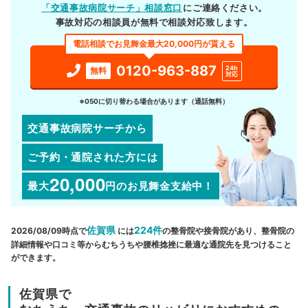
「交通事故病院サーチ」相談窓口
にご連絡ください。
事故対応の相談員が無料で相談対応致します。
電話相談でお見舞金最大20,000円が貰える
0120-963-887
24h
無料
対応
※050に切り替わる場合があります（通話無料）
交通事故病院サーチから
ご予約・通院された方には
20,000
最大
円
のお見舞金支給中！
佐賀県
224件
2026/08/09時点で
には
の整骨院や接骨院があり、整骨院の
詳細情報や口コミ等からむちうちや腰椎捻挫に最適な通院先を見つけること
ができます。
佐賀県で