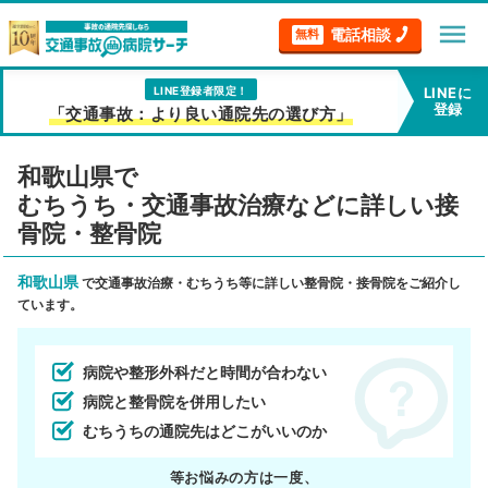
menu
電話相談
無料
LINE登録者限定！
LINEに
登録
「交通事故：より良い通院先の選び方」
和歌山県で
むちうち・交通事故治療などに詳しい接
骨院・整骨院
和歌山県
で交通事故治療・むちうち等に詳しい整骨院・接骨院をご紹介し
ています。
病院や整形外科だと時間が合わない
病院と整骨院を併用したい
むちうちの通院先はどこがいいのか
等お悩みの方は一度、