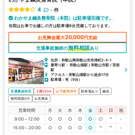
4
-
件
わかやま鍼灸整骨院（本院）は駐車場完備です。
当院はお車でお越しの方は駐車場9台完備しております。
20,000
お見舞金最大
円支給
無料相談
交通事故施術の
あり
住所：和歌山県和歌山市舟津町2-5-1
最寄り駅： 和歌山港駅 / 和歌山市駅 / 宮前
駅
アクセス：和歌山港駅から徒歩17分
駐車場：有（9台）
交通事故対応
土曜日OK
お子様同伴可
駐車場あり
鍼灸
無料相談OK
お見舞金
営業時間
月
火
水
木
金
土
日
祝
9:00～12:00
○
○
○
○
○
◎
℡
-
15:00～20:00
○
○
○
○
○
℡
℡
-