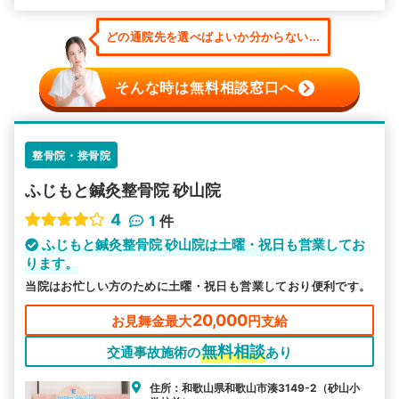
どの通院先を選べばよいか分からない...
そんな時は無料相談窓口へ
整骨院・接骨院
ふじもと鍼灸整骨院 砂山院
4
1
件
ふじもと鍼灸整骨院 砂山院は土曜・祝日も営業してお
ります。
当院はお忙しい方のために土曜・祝日も営業しており便利です。
20,000
お見舞金最大
円支給
無料相談
交通事故施術の
あり
住所：和歌山県和歌山市湊3149-2（砂山小