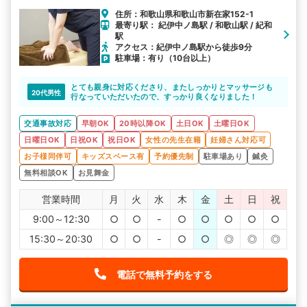
住所：和歌山県和歌山市新在家152-1
最寄り駅： 紀伊中ノ島駅 / 和歌山駅 / 紀和
駅
アクセス：紀伊中ノ島駅から徒歩9分
駐車場：有り（10台以上）
とても親身に対応くださり、またしっかりとマッサージも
20代男性
行なっていただいたので、すっかり良くなりました！
交通事故対応
早朝OK
20時以降OK
土日OK
土曜日OK
日曜日OK
日祝OK
祝日OK
女性の先生在籍
妊婦さん対応可
お子様同伴可
キッズスペース有
予約優先制
駐車場あり
鍼灸
無料相談OK
お見舞金
営業時間
月
火
水
木
金
土
日
祝
9:00～12:30
○
○
-
○
○
○
○
○
15:30～20:30
○
○
-
○
○
◎
◎
◎
電話で無料予約をする