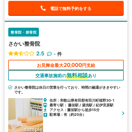
電話で無料予約をする
整骨院・接骨院
さかい整骨院
2.5
-
件
20,000
お見舞金最大
円支給
無料相談
交通事故施術の
あり
さかい整骨院は休日の営業を行っており、時間の融通がききやすい
です。
住所：和歌山県有田郡有田川町植野30-1
最寄り駅： 藤並駅 / 湯浅駅 / 紀伊宮原駅
アクセス：藤並駅から徒歩15分
駐車場：有（約20台）