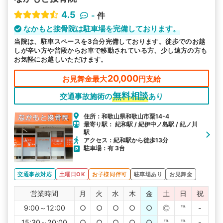
4.5
-
件
なかもと接骨院は駐車場を完備しております。
当院は、駐車スペースを3台分完備しております。徒歩でのお越
しが辛い方や普段からお車で移動されている方、少し遠方の方も
お気軽にお越しいただけます。
20,000
お見舞金最大
円支給
無料相談
交通事故施術の
あり
住所：和歌山県和歌山市粟14-4
最寄り駅： 紀和駅 / 紀伊中ノ島駅 / 紀ノ川
駅
アクセス：紀和駅から徒歩13分
駐車場：有 3台
交通事故対応
土曜日OK
お子様同伴可
駐車場あり
お見舞金
営業時間
月
火
水
木
金
土
日
祝
9:00～12:00
○
○
○
○
○
◎
℡
-
15:30～20:00
○
○
○
○
○
℡
℡
-