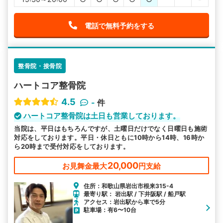
電話で無料予約をする
整骨院・接骨院
ハートコア整骨院
4.5
-
件
ハートコア整骨院は土日も営業しております。
当院は、平日はもちろんですが、土曜日だけでなく日曜日も施術
対応をしております。平日・休日ともに10時から14時、16時か
ら20時まで受付対応をしております。
20,000
お見舞金最大
円支給
住所：和歌山県岩出市根来315-4
最寄り駅： 岩出駅 / 下井阪駅 / 船戸駅
アクセス：岩出駅から車で5分
駐車場：有6〜10台