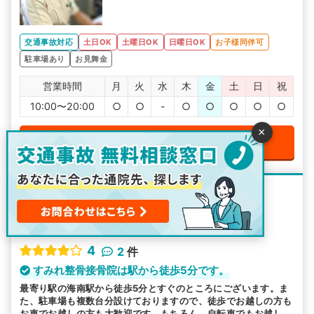
交通事故対応
土日OK
土曜日OK
日曜日OK
お子様同伴可
駐車場あり
お見舞金
営業時間
月
火
水
木
金
土
日
祝
10:00〜20:00
○
○
-
○
○
○
○
○
×
電話で無料予約をする
整骨院・接骨院
すみれ整骨接骨院
4
2
件
すみれ整骨接骨院は駅から徒歩5分です。
最寄り駅の海南駅から徒歩5分とすぐのところにございます。ま
た、駐車場も複数台分設けておりますので、徒歩でお越しの方も
お車でお越しの方も大歓迎です。もちろん、自転車でもお越しく