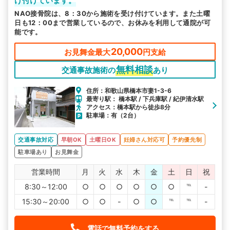
け付けています。
NAO接骨院は、8：30から施術を受け付けています。また土曜
日も12：00まで営業しているので、お休みを利用して通院が可
能です。
20,000
お見舞金最大
円支給
無料相談
交通事故施術の
あり
住所：和歌山県橋本市妻1-3-6
最寄り駅： 橋本駅 / 下兵庫駅 / 紀伊清水駅
アクセス：橋本駅から徒歩8分
駐車場：有（2台）
交通事故対応
早朝OK
土曜日OK
妊婦さん対応可
予約優先制
駐車場あり
お見舞金
営業時間
月
火
水
木
金
土
日
祝
8:30～12:00
○
○
○
○
○
○
℡
-
15:30～20:00
○
○
-
○
○
℡
℡
-
電話で無料予約をする