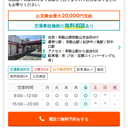
もお寄りください。
20,000
お見舞金最大
円支給
無料相談
交通事故施術の
あり
住所：和歌山県和歌山市吉田417
最寄り駅： 和歌山駅 / 紀伊中ノ島駅 / 田中
口駅
アクセス：和歌山駅から徒歩5分
駐車場：有（7台・近隣コインパーキングも
有）
交通事故対応
土曜日OK
お子様同伴可
駐車場あり
鍼灸
無料相談OK
お見舞金
営業時間
月
火
水
木
金
土
日
祝
9:00～12:00
○
○
○
○
○
◎
℡
-
15:00～20:00
○
○
○
○
○
℡
℡
-
電話で無料予約をする