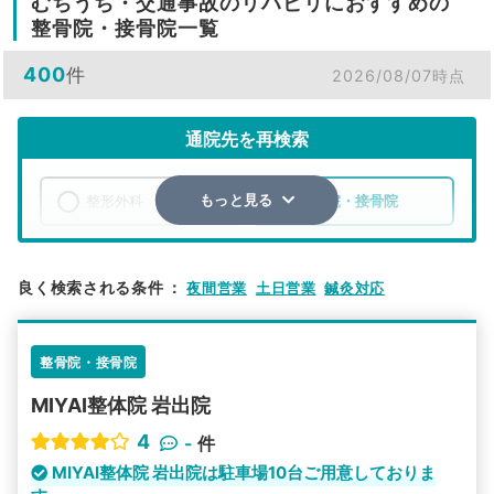
むちうち・交通事故のリハビリにおすすめの
整骨院・接骨院一覧
400
件
2026/08/07時点
通院先を再検索
整形外科
整骨院・接骨院
もっと見る
エリア
和歌山県
市区町村
良く検索される条件
：
夜間営業
土日営業
鍼灸対応
検索する
整骨院・接骨院
詳細条件で絞り込む
MIYAI整体院 岩出院
その他の検索方法
4
-
件
駅から探す
院名から探す
MIYAI整体院 岩出院は駐車場10台ご用意しておりま