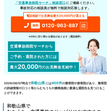
「交通事故病院サーチ」相談窓口
にご連絡ください。
事故対応の相談員が無料で相談対応致します。
電話相談でお見舞金最大20,000円が貰える
0120-963-887
24h
無料
対応
※050に切り替わる場合があります（通話無料）
交通事故病院サーチから
ご予約・通院された方には
20,000
最大
円
のお見舞金支給中！
和歌山県
400件
2026/08/07時点で
には
の整骨院や接骨院があり、整骨院
の詳細情報や口コミ等からむちうちや腰椎捻挫に最適な通院先を見つけるこ
とができます。
和歌山県で