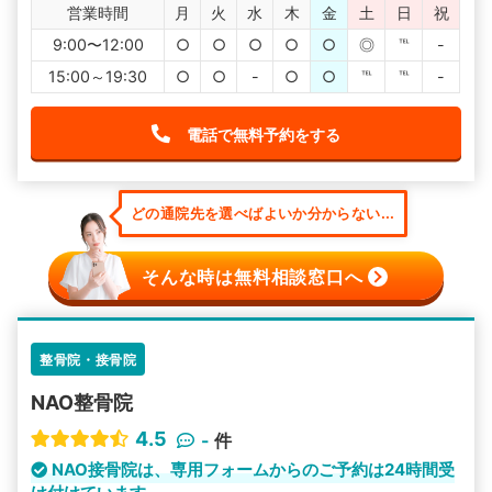
営業時間
月
火
水
木
金
土
日
祝
9:00〜12:00
○
○
○
○
○
◎
℡
-
15:00～19:30
○
○
-
○
○
℡
℡
-
電話で無料予約をする
どの通院先を選べばよいか分からない...
そんな時は無料相談窓口へ
整骨院・接骨院
NAO整骨院
4.5
-
件
NAO接骨院は、専用フォームからのご予約は24時間受