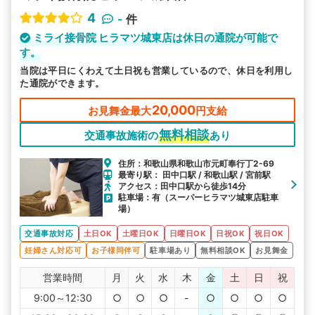
4
-
件
ミライ接骨院 ヒラマツ城東店は休日の通院が可能で
す。
当院は平日にくわえて土日祝も営業しているので、休日を利用し
た通院ができます。
20,000
お見舞金最大
円支給
無料相談
交通事故施術の
あり
住所：和歌山県和歌山市元町奉行丁2-69
最寄り駅： 田中口駅 / 和歌山駅 / 宮前駅
アクセス：田中口駅から徒歩14分
駐車場：有（スーパーヒラマツ城東店駐車
場）
交通事故対応
土日OK
土曜日OK
日曜日OK
日祝OK
祝日OK
妊婦さん対応可
お子様同伴可
駐車場あり
無料相談OK
お見舞金
営業時間
月
火
水
木
金
土
日
祝
9:00～12:30
○
○
○
-
○
○
○
○