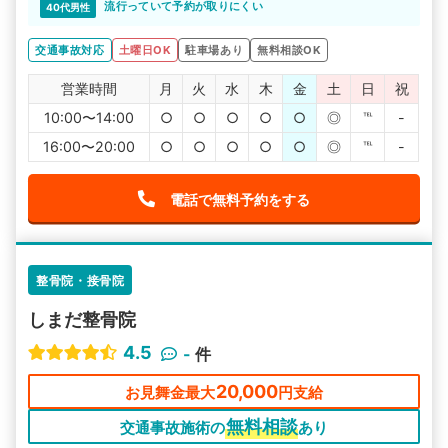
くなって来ています。
流行っていて予約が取りにくい
40代男性
今後も通院させて頂きます。
交通事故対応
土曜日OK
駐車場あり
無料相談OK
営業時間
月
火
水
木
金
土
日
祝
10:00〜14:00
○
○
○
○
○
◎
℡
-
16:00〜20:00
○
○
○
○
○
◎
℡
-
電話で無料予約をする
整骨院・接骨院
しまだ整骨院
4.5
-
件
20,000
お見舞金最大
円支給
無料相談
交通事故施術の
あり