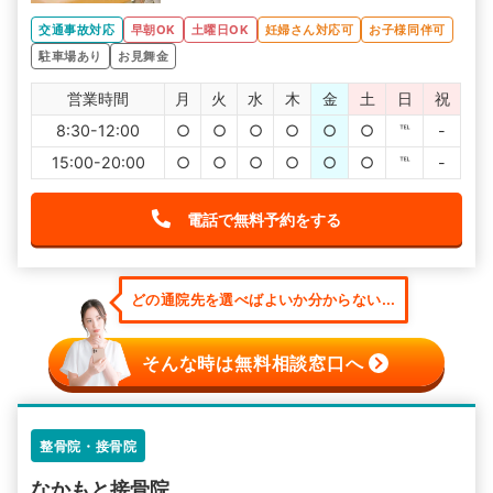
交通事故対応
早朝OK
土曜日OK
妊婦さん対応可
お子様同伴可
駐車場あり
お見舞金
営業時間
月
火
水
木
金
土
日
祝
8:30-12:00
○
○
○
○
○
○
℡
-
15:00-20:00
○
○
○
○
○
○
℡
-
電話で無料予約をする
どの通院先を選べばよいか分からない...
そんな時は無料相談窓口へ
整骨院・接骨院
なかもと接骨院