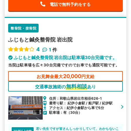
電話で無料予約をする
整骨院・接骨院
ふじもと鍼灸整骨院 岩出院
4
1
件
ふじもと鍼灸整骨院 岩出院は駐車場30台完備です。
当院は駐車場を広々30台完備ですのでお車でも通院可能です。
20,000
お見舞金最大
円支給
無料相談
交通事故施術の
あり
住所：和歌山県岩出市相谷626-1
最寄り駅： 紀伊小倉駅 / 船戸駅 / 紀伊駅
アクセス：紀伊小倉駅から車で5分
駐車場：有（30台）
若い先生ですが皆さんしっかりしていて、わからないこ