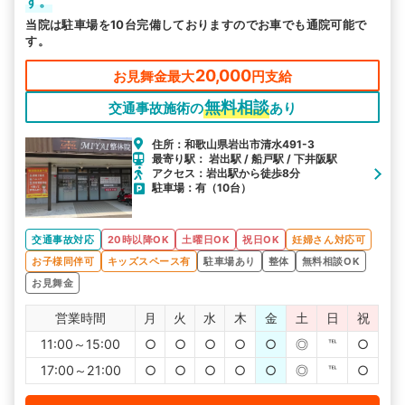
す。
当院は駐車場を10台完備しておりますのでお車でも通院可能で
す。
20,000
お見舞金最大
円支給
無料相談
交通事故施術の
あり
住所：和歌山県岩出市清水491-3
最寄り駅： 岩出駅 / 船戸駅 / 下井阪駅
アクセス：岩出駅から徒歩8分
駐車場：有（10台）
交通事故対応
20時以降OK
土曜日OK
祝日OK
妊婦さん対応可
お子様同伴可
キッズスペース有
駐車場あり
整体
無料相談OK
お見舞金
営業時間
月
火
水
木
金
土
日
祝
11:00～15:00
○
○
○
○
○
◎
℡
○
17:00～21:00
○
○
○
○
○
◎
℡
○