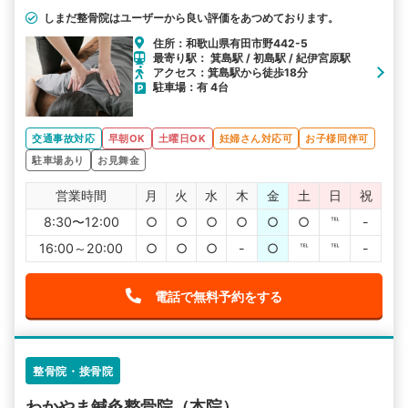
しまだ整骨院はユーザーから良い評価をあつめております。
住所：和歌山県有田市野442-5
最寄り駅： 箕島駅 / 初島駅 / 紀伊宮原駅
アクセス：箕島駅から徒歩18分
駐車場：有 4台
交通事故対応
早朝OK
土曜日OK
妊婦さん対応可
お子様同伴可
駐車場あり
お見舞金
営業時間
月
火
水
木
金
土
日
祝
8:30〜12:00
○
○
○
○
○
○
℡
-
16:00～20:00
○
○
○
-
○
℡
℡
-
電話で無料予約をする
整骨院・接骨院
わかやま鍼灸整骨院（本院）