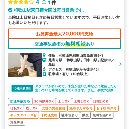
4
1
件
和歌山駅東口接骨院は毎日営業です。
当院は土日祝日も含め毎日営業していますので、平日お忙しい方
もお通いいただけます。
20,000
お見舞金最大
円支給
無料相談
交通事故施術の
あり
住所：和歌山県和歌山市黒田159-1
最寄り駅： 和歌山駅 / 田中口駅 / 紀伊中ノ
島駅
アクセス：和歌山駅から徒歩4分
駐車場：有り（10台以上）
スタッフが多いので、予定が空いた時などに電話したら
10歳未満男性
空いている時間を教えてくれます。また、事故の治療に
ついてもこういう治療をします、と教えてくれました。
子どもがなにより楽しく通えているので痛みがあっても
交通事故対応
20時以降OK
土日OK
土曜日OK
日曜日OK
苦にならず治療できています。
日祝OK
祝日OK
女性の先生在籍
妊婦さん対応可
お子様同伴可
キッズスペース有
予約優先制
駐車場あり
鍼灸
無料相談OK
お見舞金