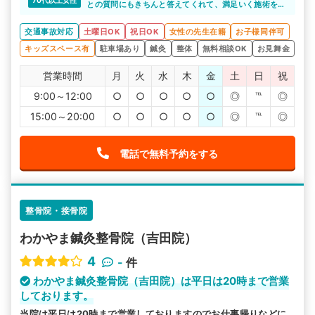
70代以上女性
との質問にもきちんと答えてくれて、満足いく施術をし
てくれています
交通事故対応
土曜日OK
祝日OK
女性の先生在籍
お子様同伴可
キッズスペース有
駐車場あり
鍼灸
整体
無料相談OK
お見舞金
営業時間
月
火
水
木
金
土
日
祝
9:00～12:00
○
○
○
○
○
◎
℡
◎
15:00～20:00
○
○
○
○
○
◎
℡
◎
電話で無料予約をする
整骨院・接骨院
わかやま鍼灸整骨院（吉田院）
4
-
件
わかやま鍼灸整骨院（吉田院）は平日は20時まで営業
しております。
当院は平日は20時まで営業しておりますのでお仕事帰りなどに