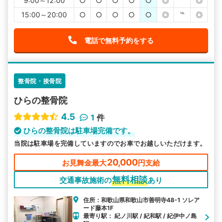
9:00～12:00
○
○
○
○
○
◎
℡
◎
15:00～20:00
○
○
○
○
○
◎
℡
◎
電話で無料予約をする
整骨院・接骨院
ひらの整骨院
4.5
1
件
ひらの整骨院は駐車場完備です。
当院は駐車場を完備していますのでお車でお越しいただけます。
20,000
お見舞金最大
円支給
無料相談
交通事故施術の
あり
住所：和歌山県和歌山市善明寺48-1 ソレア
ード藤本1F
最寄り駅： 紀ノ川駅 / 紀和駅 / 紀伊中ノ島