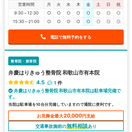
営業時間
月
火
水
木
金
土
日
祝
9:30～12:30
○
○
○
○
○
◎
◎
◎
15:30～21:00
○
○
○
○
○
◎
◎
◎
電話で無料予約をする
整骨院・接骨院
弁慶はりきゅう整骨院 和歌山市有本院
4.5
1
件
弁慶はりきゅう整骨院 和歌山市有本院は駐車場完備で
す。
当院は駐車場を10台分完備していますので通院に便利です。
20,000
お見舞金最大
円支給
無料相談
交通事故施術の
あり