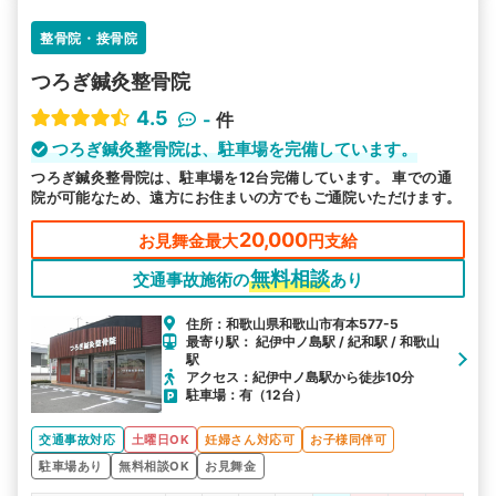
整骨院・接骨院
つろぎ鍼灸整骨院
4.5
-
件
つろぎ鍼灸整骨院は、駐車場を完備しています。
つろぎ鍼灸整骨院は、駐車場を12台完備しています。 車での通
院が可能なため、遠方にお住まいの方でもご通院いただけます。
20,000
お見舞金最大
円支給
無料相談
交通事故施術の
あり
住所：和歌山県和歌山市有本577-5
最寄り駅： 紀伊中ノ島駅 / 紀和駅 / 和歌山
駅
アクセス：紀伊中ノ島駅から徒歩10分
駐車場：有（12台）
交通事故対応
土曜日OK
妊婦さん対応可
お子様同伴可
駐車場あり
無料相談OK
お見舞金