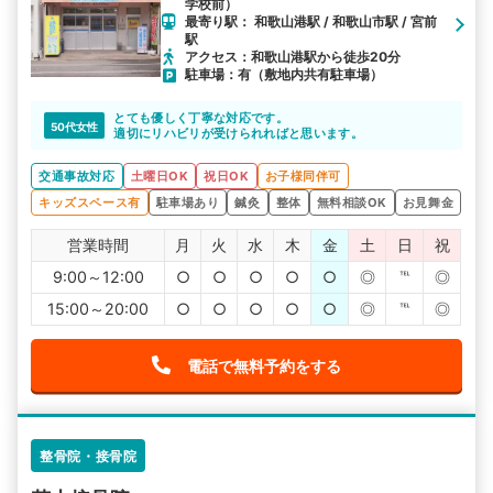
学校前）
最寄り駅： 和歌山港駅 / 和歌山市駅 / 宮前
駅
アクセス：和歌山港駅から徒歩20分
駐車場：有（敷地内共有駐車場）
とても優しく丁寧な対応です。
50代女性
適切にリハビリが受けられればと思います。
交通事故対応
土曜日OK
祝日OK
お子様同伴可
キッズスペース有
駐車場あり
鍼灸
整体
無料相談OK
お見舞金
営業時間
月
火
水
木
金
土
日
祝
9:00～12:00
○
○
○
○
○
◎
℡
◎
15:00～20:00
○
○
○
○
○
◎
℡
◎
電話で無料予約をする
整骨院・接骨院