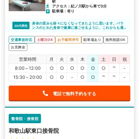
駅
アクセス：紀ノ川駅から車で3分
駐車場：有り
身体の歪みも徐々になくなってきたように思います。バラ
20代男性
ンスのとれた身体で健康に過ごせるように、これからも通
院していきたいです。
交通事故対応
土曜日OK
お子様同伴可
駐車場あり
無料相談OK
お見舞金
営業時間
月
火
水
木
金
土
日
祝
8:00～12:00
○
○
○
○
○
○
℡
-
15:30～20:00
○
○
-
○
○
℡
℡
-
電話で無料予約をする
整骨院・接骨院
和歌山駅東口接骨院