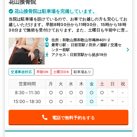
花山接骨院
花山接骨院は駐車場を完備しています。
当院は駐車場を設けているので、お車でお越しの方も安心してお
越しいただけます。早朝8時30分から11時30分、15時から18時
30分まで施術を受付けております。また、土曜日も午前中に営
業しているので、ご利用ください。
住所：和歌山県和歌山市鳴神401-2
最寄り駅： 日前宮駅 / 田井ノ瀬駅 / 交通セ
ンター前駅
アクセス：日前宮駅から徒歩19分
交通事故対応
早朝OK
土曜日OK
駐車場あり
営業時間
月
火
水
木
金
土
日
祝
8:30～11:30
○
○
○
○
○
○
℡
-
15:00～18:30
○
○
-
○
○
℡
℡
-
電話で無料予約をする