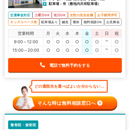
駐車場：有（敷地内共有駐車場）
交通事故対応
土曜日OK
祝日OK
女性の先生在籍
お子様同伴可
キッズスペース有
駐車場あり
鍼灸
整体
無料相談OK
お見舞金
営業時間
月
火
水
木
金
土
日
祝
9:00～12:00
○
○
○
○
○
◎
℡
◎
15:00～20:00
○
○
○
○
○
◎
℡
◎
電話で無料予約をする
どの通院先を選べばよいか分からない...
そんな時は無料相談窓口へ
整骨院・接骨院