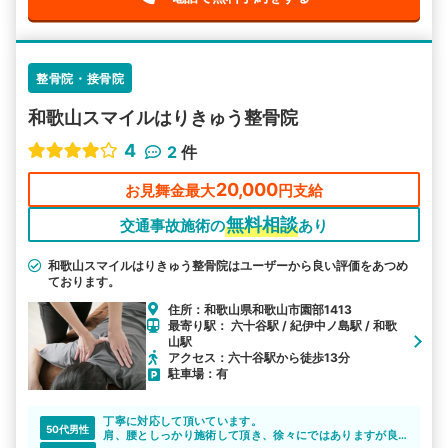
整骨院・接骨院
和歌山スマイルはりきゅう整骨院
4
2
件
20,000
お見舞金最大
円支給
無料相談
交通事故施術の
あり
和歌山スマイルはりきゅう整骨院はユーザーから良い評価をあつめ
ております。
住所：和歌山県和歌山市園部1413
最寄り駅： 六十谷駅 / 紀伊中ノ島駅 / 和歌
山駅
アクセス：六十谷駅から徒歩13分
駐車場：有
丁寧に対応して頂いています。
50代男性
肩、腰としっかり施術して頂き、徐々にではありますが良