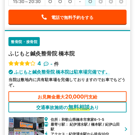
15:30～20:30
○
○
○
-
○
◎
◎
◎
電話で無料予約をする
整骨院・接骨院
ふじもと鍼灸整骨院 橋本院
4
-
件
ふじもと鍼灸整骨院 橋本院は駐車場完備です。
当院は敷地内に共有駐車場を完備しておりますのでお車でもどう
ぞ。
20,000
お見舞金最大
円支給
無料相談
交通事故施術の
あり
住所：和歌山県橋本市東家6-1-5
最寄り駅： 紀伊清水駅 / 橋本駅 / 紀伊山田
駅
アクセス：紀伊清水駅から徒歩10分