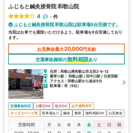
ふじもと鍼灸接骨院 和歌山院
4
-
件
ふじもと鍼灸接骨院 和歌山院は駐車場9台完備です。
当院はお車でも通院いただけるよう、駐車場を9台完備しており
ます。
20,000
お見舞金最大
円支給
無料相談
交通事故施術の
あり
住所：和歌山県和歌山市太田2-6-12
最寄り駅： 和歌山駅 / 田中口駅 / 日前宮駅
アクセス：和歌山駅から徒歩5分
駐車場：有（9台）
交通事故対応
土曜日OK
祝日OK
お子様同伴可
キッズスペース有
駐車場あり
鍼灸
整体
無料相談OK
お見舞金
営業時間
月
火
水
木
金
土
日
祝