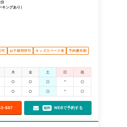
2分
ーキングあり）
応可
お子様同伴可
キッズスペース有
予約優先制
木
金
土
日
祝
○
○
◎
℡
◎
○
○
◎
℡
◎
63-887
WEBで予約する
無料