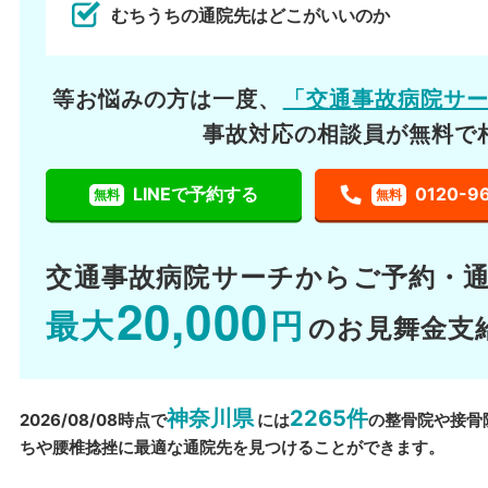
むちうちの通院先はどこがいいのか
等お悩みの方は一度、
「交通事故病院サ
事故対応の相談員が無料で
LINEで予約する
0120-9
無料
無料
交通事故病院サーチから
ご予約・
20,000
最大
円
のお見舞金支
神奈川県
2265件
2026/08/08時点で
には
の整骨院や接骨
ちや腰椎捻挫に最適な通院先を見つけることができます。