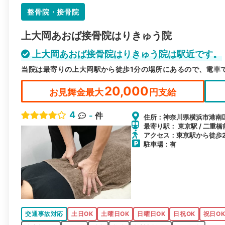
整骨院・接骨院
上大岡あおば接骨院はりきゅう院
上大岡あおば接骨院はりきゅう院は駅近です。
当院は最寄りの上大岡駅から徒歩1分の場所にあるので、電車
20,000
お見舞金最大
円支給
4
-
件
住所：神奈川県横浜市港南区上大
最寄り駅： 東京駅 / 二重橋
アクセス：東京駅から徒歩
駐車場：有
交通事故対応
土日OK
土曜日OK
日曜日OK
日祝OK
祝日O