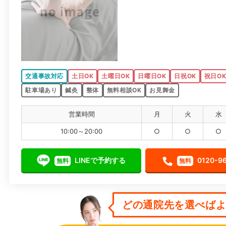
交通事故対応
土日OK
土曜日OK
日曜日OK
日祝OK
祝日O
駐車場あり
鍼灸
整体
無料相談OK
お見舞金
営業時間
月
火
水
10:00～20:00
○
○
○
LINEで予約する
0120-9
無料
無料
どの通院先を選べばよい