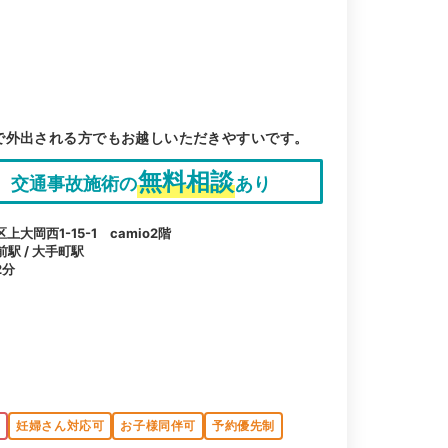
で外出される方でもお越しいただきやすいです。
無料相談
交通事故施術の
あり
岡西1-15-1 camio2階
前駅 / 大手町駅
2分
K
妊婦さん対応可
お子様同伴可
予約優先制