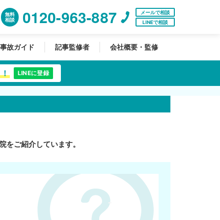
0120-963-887
メールで相談
無料
相談
LINEで相談
事故ガイド
記事監修者
会社概要・監修
中！
LINEに登録
院をご紹介しています。