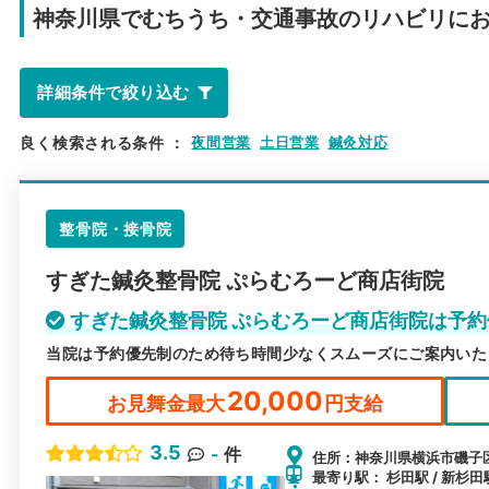
神奈川県で
むちうち・交通事故のリハビリに
詳細条件で絞り込む
良く検索される条件
：
夜間営業
土日営業
鍼灸対応
整骨院・接骨院
すぎた鍼灸整骨院 ぷらむろーど商店街院
すぎた鍼灸整骨院 ぷらむろーど商店街院は予
当院は予約優先制のため待ち時間少なくスムーズにご案内いた
20,000
お見舞金最大
円支給
3.5
-
件
住所：神奈川県横浜市磯子区杉田
最寄り駅： 杉田駅 / 新杉田