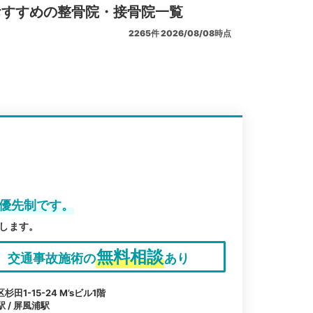
おすすめの整骨院・接骨院一覧
2265
件
2026/08/08時点
約優先制です。
します。
無料相談
交通事故施術の
あり
1-15-24 M’sビル1階
駅 / 屏風浦駅