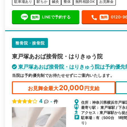
駐車場あり
駅ちか
鍼灸
整体
無料相談OK
お見舞金
LINEで予約する
0120-9
無料
無料
整骨院・接骨院
東戸塚あおば接骨院・はりきゅう院
東戸塚あおば接骨院・はりきゅう院は予約優先
当院は予約優先制でお待たせせずにご案内いたします。
20,000
お見舞金最大
円支給
4
-
件
住所：神奈川県横浜市戸塚区
最寄り駅： 東戸塚駅 / 下永
アクセス：東戸塚駅から徒
駐車場：有（500台 1時間
り）