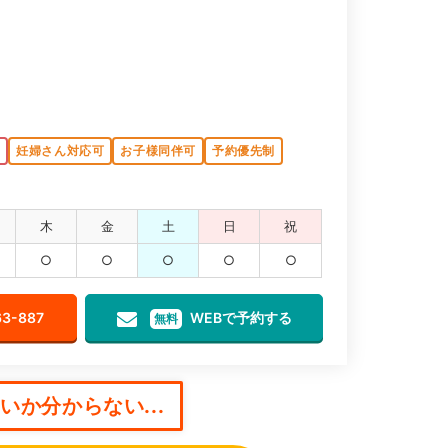
K
妊婦さん対応可
お子様同伴可
予約優先制
木
金
土
日
祝
○
○
○
○
○
63-887
WEBで予約する
無料
か分からない...