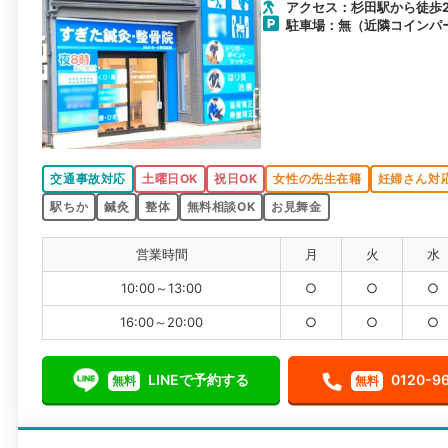
アクセス：杉田駅から徒歩
駐車場：無（近隣コインパ
交通事故対応
土曜日OK
祝日OK
女性の先生在籍
妊婦さん対
駅ちか
鍼灸
整体
無料相談OK
お見舞金
営業時間
月
火
水
10:00～13:00
○
○
○
16:00～20:00
○
○
○
LINEで予約する
0120-9
無料
無料