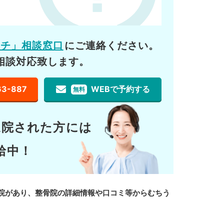
ーチ」相談窓口
にご連絡ください。
相談対応致します。
63-887
WEBで予約する
無料
通院された方には
給中！
院があり、整骨院の詳細情報や口コミ等からむちう