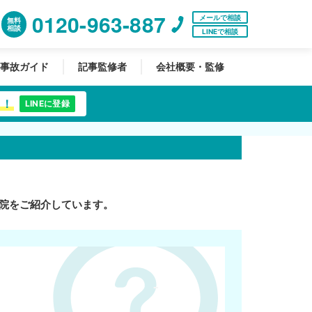
0120-963-887
メールで相談
無料
相談
LINEで相談
事故ガイド
記事監修者
会社概要・監修
中！
LINEに登録
院をご紹介しています。