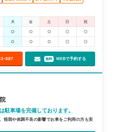
木
金
土
日
祝
○
○
○
◎
◎
○
○
○
◎
◎
63-887
WEBで予約する
無料
内院
院は駐車場を完備しております。
、怪我や体調不良の影響でお車をご利用の方も安