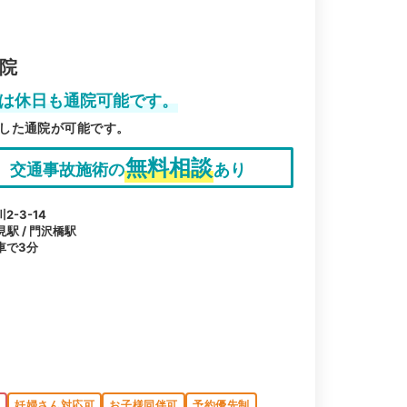
合院
院は休日も通院可能です。
した通院が可能です。
無料相談
交通事故施術の
あり
-3-14
見駅 / 門沢橋駅
車で3分
K
妊婦さん対応可
お子様同伴可
予約優先制