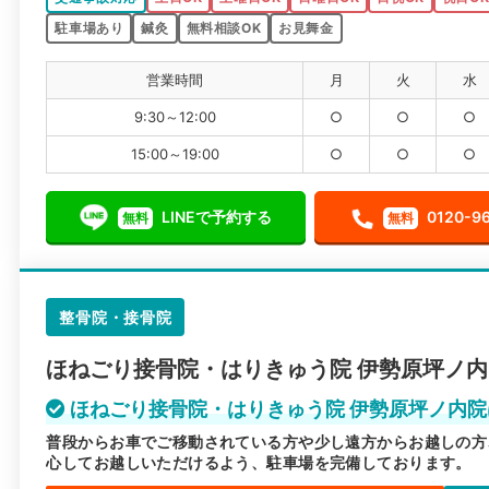
駐車場あり
鍼灸
無料相談OK
お見舞金
営業時間
月
火
水
9:30～12:00
○
○
○
15:00～19:00
○
○
○
LINEで予約する
0120-9
無料
無料
整骨院・接骨院
ほねごり接骨院・はりきゅう院 伊勢原坪ノ
ほねごり接骨院・はりきゅう院 伊勢原坪ノ内
普段からお車でご移動されている方や少し遠方からお越しの方
心してお越しいただけるよう、駐車場を完備しております。