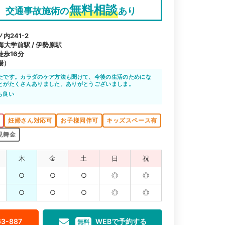
無料相談
交通事故施術の
あり
241-2
海大学前駅 / 伊勢原駅
歩16分
場）
たです。カラダのケア方法も聞けて、今後の生活のためにな
とがたくさんありました。ありがとうございましま。
も良い
K
妊婦さん対応可
お子様同伴可
キッズスペース有
見舞金
木
金
土
日
祝
○
○
○
◎
◎
○
○
○
◎
◎
63-887
WEBで予約する
無料