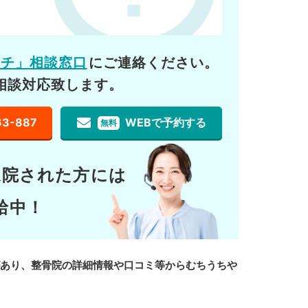
ーチ」相談窓口
にご連絡ください。
相談対応致します。
63-887
WEBで予約する
無料
通院された方には
給中！
があり、整骨院の詳細情報や口コミ等からむちうちや