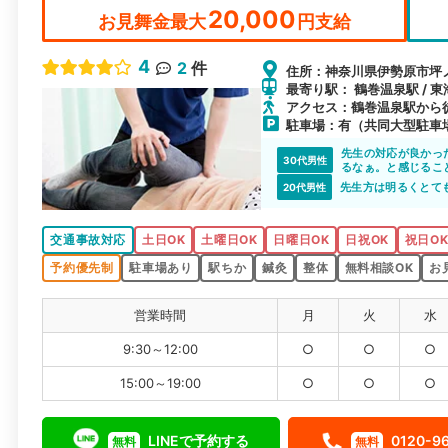
20,000
お見舞金最大
円支給
4
2
件
住所：神奈川県伊勢原市坪ノ内
最寄り駅： 鶴巻温泉駅 / 東
アクセス：鶴巻温泉駅から徒
駐車場：有（共同大型駐車
先生の対応が良かっ
30代男性
るなぁ。と感じるこ
先生方は明るくとて
20代男性
交通事故対応
土日OK
土曜日OK
日曜日OK
日祝OK
祝日O
予約優先制
駐車場あり
駅ちか
鍼灸
整体
無料相談OK
お
営業時間
月
火
水
9:30～12:00
○
○
○
15:00～19:00
○
○
○
LINEで予約する
0120-9
無料
無料