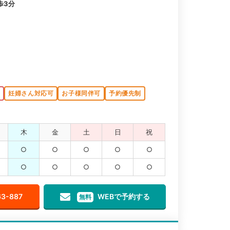
歩3分
K
妊婦さん対応可
お子様同伴可
予約優先制
木
金
土
日
祝
○
○
○
○
○
○
○
○
○
○
63-887
WEBで予約する
無料