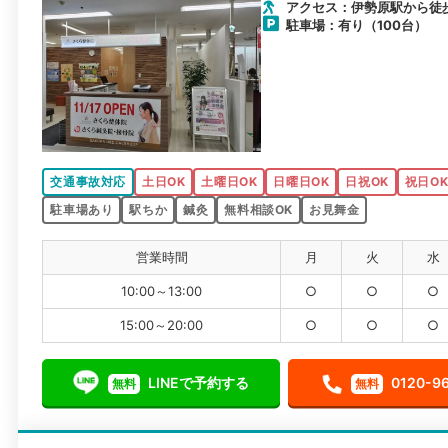
アクセス：伊勢原駅から徒
駐車場：有り（100台）
交通事故対応
土日OK
土曜日OK
日曜日OK
日祝OK
祝日O
駐車場あり
駅ちか
鍼灸
無料相談OK
お見舞金
営業時間
月
火
水
10:00～13:00
○
○
○
15:00～20:00
○
○
○
LINEで予約する
0120-9
無料
無料