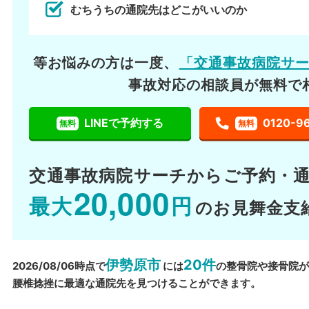
むちうちの通院先はどこがいいのか
等お悩みの方は一度、
「交通事故病院サ
事故対応の相談員が無料で
LINEで予約する
0120-9
無料
無料
交通事故病院サーチから
ご予約・
20,000
最大
円
のお見舞金支
伊勢原市
20件
2026/08/06時点で
には
の整骨院や接骨院
腰椎捻挫に最適な通院先を見つけることができます。