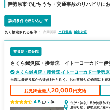
伊勢原市で
むちうち・交通事故のリハビリに
詳細条件で絞り込む
良く検索される条件
：
夜間営業
土日営業
鍼灸対応
整骨院・接骨院
さくら鍼灸院・接骨院 イトーヨーカドー伊
さくら鍼灸院・接骨院 イトーヨーカドー伊勢
当院は最寄り駅から徒歩3分と近く、お仕事帰りの通院にも便
20,000
お見舞金最大
円支給
4.5
-
件
住所：神奈川県伊勢原市桜台1
最寄り駅： 伊勢原駅 / 愛甲