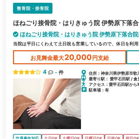
整骨院・接骨院
ほねごり接骨院・はりきゅう院 伊勢原下落
ほねごり接骨院・はりきゅう院 伊勢原下落合
当院は平日にくわえて土日祝も営業しているので、休日を利用
20,000
お見舞金最大
円支給
4
-
件
住所：神奈川県伊勢原市歌川2
最寄り駅： 愛甲石田駅 / 倉
アクセス：愛甲石田駅から
駐車場：有
交通事故対応
土日OK
土曜日OK
日曜日OK
日祝OK
祝日O