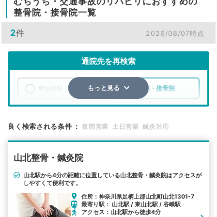
むちうち・交通事故のリハビリにおすすめの
整骨院・接骨院一覧
2
件
2026/08/07時点
通院先を再検索
整形外科
整骨院・接骨院
もっと見る
エリア
神奈川県
足柄上郡山北町
良く検索される条件
：
夜間営業
土日営業
鍼灸対応
検索する
山北整骨・鍼灸院
詳細条件で絞り込む
山北駅から4分の距離に位置している山北整骨・鍼灸院はアクセスが
しやすくて便利です。
その他の検索方法
住所：神奈川県足柄上郡山北町山北1301-7
駅から探す
院名から探す
最寄り駅： 山北駅 / 東山北駅 / 谷峨駅
アクセス：山北駅から徒歩4分