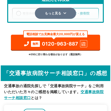
整形外科
整骨院・接骨院
もっと見る
エリア
神奈川県
足柄上郡山北町
電話相談でお見舞金最大20,000円が貰える
検索する
0120-963-887
24h
無料
対応
詳細条件で絞り込む
※050に切り替わる場合があります（通話無料）
その他の検索方法
「交通事故病院サーチ相談窓口」の感想
駅から探す
院名から探す
交通事故の通院先探しで「交通事故病院サーチ」をご利用
いただいた方々のご感想を掲載しています。
交通事故病院
サーチ相談窓口
とは？