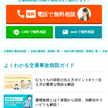
電話で無料相談
無料
featured_play_list
LINEで無料相談
webで無料相談
交通事故 通院先検索
全国の整骨院・接骨院一覧
神奈川県の整骨院・接骨院一覧
足柄
よくわかる交通事故病院ガイド
むちうちの症状の伝え方ポイント4つ！伝
え方が重要な理由も解説
腰椎捻挫とは？原因から症状、治療法やリ
ハビリも解説！