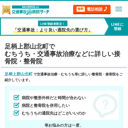
menu
電話相談
無料
LINE登録者限定！
LINEに
登録
「交通事故：より良い通院先の選び方」
足柄上郡山北町で
むちうち・交通事故治療などに詳しい接
骨院・整骨院
足柄上郡山北町
で交通事故治療・むちうち等に詳しい整骨院・接骨院をご
紹介しています。
病院や整形外科だと時間が合わない
病院と整骨院を併用したい
むちうちの通院先はどこがいいのか
等お悩みの方は一度、