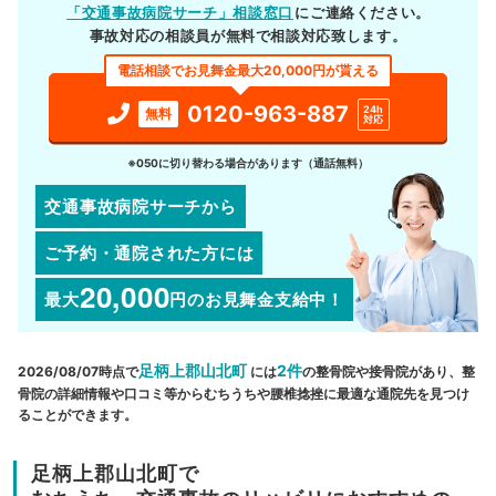
「交通事故病院サーチ」相談窓口
にご連絡ください。
事故対応の相談員が無料で相談対応致します。
電話相談でお見舞金最大20,000円が貰える
0120-963-887
24h
無料
対応
※050に切り替わる場合があります（通話無料）
交通事故病院サーチから
ご予約・通院された方には
20,000
最大
円
のお見舞金支給中！
足柄上郡山北町
2件
2026/08/07時点で
には
の整骨院や接骨院があり、整
骨院の詳細情報や口コミ等からむちうちや腰椎捻挫に最適な通院先を見つけ
ることができます。
足柄上郡山北町で