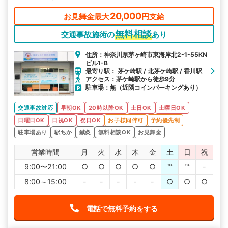
心です。
20,000
お見舞金最大
円支給
無料相談
交通事故施術の
あり
住所：神奈川県茅ヶ崎市東海岸北2-1-55KN
ビル1-B
最寄り駅： 茅ケ崎駅 / 北茅ケ崎駅 / 香川駅
アクセス：茅ケ崎駅から徒歩9分
駐車場：無（近隣コインパーキングあり）
交通事故対応
早朝OK
20時以降OK
土日OK
土曜日OK
日曜日OK
日祝OK
祝日OK
お子様同伴可
予約優先制
駐車場あり
駅ちか
鍼灸
無料相談OK
お見舞金
営業時間
月
火
水
木
金
土
日
祝
9:00〜21:00
○
○
○
○
○
℡
℡
-
8:00～15:00
-
-
-
-
-
○
○
○
電話で無料予約をする