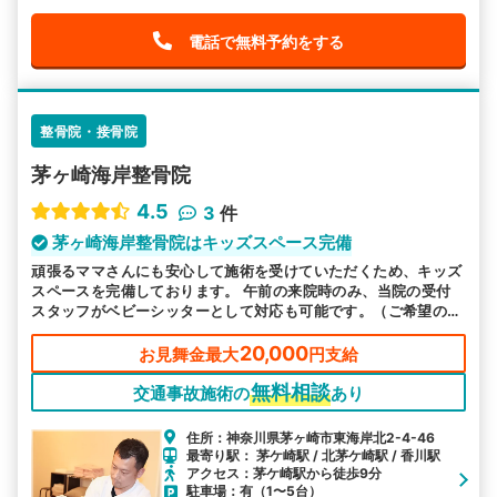
電話で無料予約をする
整骨院・接骨院
茅ヶ崎海岸整骨院
4.5
3
件
茅ヶ崎海岸整骨院はキッズスペース完備
頑張るママさんにも安心して施術を受けていただくため、キッズ
スペースを完備しております。 午前の来院時のみ、当院の受付
スタッフがベビーシッターとして対応も可能です。（ご希望の際
はご予約時にお伝えください）
20,000
お見舞金最大
円支給
無料相談
交通事故施術の
あり
住所：神奈川県茅ヶ崎市東海岸北2-4-46
最寄り駅： 茅ケ崎駅 / 北茅ケ崎駅 / 香川駅
アクセス：茅ケ崎駅から徒歩9分
駐車場：有（1〜5台）