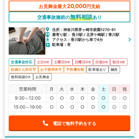
20,000
お見舞金最大
円支給
無料相談
交通事故施術の
あり
住所：神奈川県茅ヶ崎市萩園1270-81
最寄り駅： 香川駅 / 北茅ケ崎駅 / 寒川駅
アクセス：香川駅から車で4分
駐車場：有
交通事故対応
土日OK
土曜日OK
日曜日OK
日祝OK
祝日OK
妊婦さん対応可
お子様同伴可
予約優先制
駐車場あり
鍼灸
無料相談OK
お見舞金
営業時間
月
火
水
木
金
土
日
祝
9:30～12:00
○
○
○
○
○
○
◎
◎
15:00～19:00
○
○
○
○
○
○
◎
◎
電話で無料予約をする