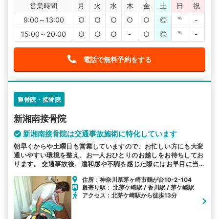
営業時間
月
火
水
木
金
土
日
祝
9:00～13:00
○
○
○
○
○
◎
℡
-
15:00～20:00
○
○
○
-
○
◎
℡
-
電話で無料予約をする
整骨院・接骨院
新湘南接骨院
新湘南接骨院は交通事故施術に特化しています
朝早くからや土曜日も営業していますので、お忙しい方にも大変
通いやすい環境を整え、お一人おひとりのお越しをお待ちしてお
ります。 交通事故後、違和感や不調を感じた際にはお早目に当
院にお越し下さい。交通事故に特化した施術で対応します。
住所：神奈川県茅ヶ崎市鶴が台10-2-104
最寄り駅： 北茅ケ崎駅 / 香川駅 / 茅ケ崎駅
アクセス：北茅ケ崎駅から徒歩13分