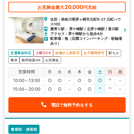
20,000
お見舞金最大
円支給
住所：神奈川県茅ヶ崎市元町9-27 元町ハウ
ス102
最寄り駅： 茅ケ崎駅 / 北茅ケ崎駅 / 香川駅
アクセス：茅ケ崎駅から徒歩4分
駐車場：無（近隣コインパーキング・駐輪場
あり）
交通事故対応
土曜日OK
妊婦さん対応可
お子様同伴可
駅ちか
整体
無料相談OK
お見舞金
営業時間
月
火
水
木
金
土
日
祝
10:00～13:00
○
○
-
○
○
◎
℡
-
15:00～20:00
○
○
-
○
○
℡
℡
-
電話で無料予約をする
整骨院・接骨院