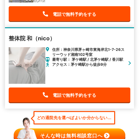
電話で無料予約をする
整体院 和（nico）
住所：神奈川県茅ヶ崎市東海岸北1-7-26ス
リーウッド湘南102号室
最寄り駅： 茅ケ崎駅 / 北茅ケ崎駅 / 香川駅
アクセス：茅ケ崎駅から徒歩9分
電話で無料予約をする
どの通院先を選べばよいか分からない...
そんな時は無料相談窓口へ