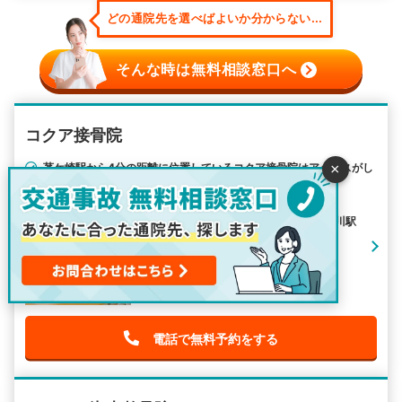
どの通院先を選べばよいか分からない...
そんな時は無料相談窓口へ
コクア接骨院
茅ケ崎駅から4分の距離に位置しているコクア接骨院はアクセスがし
×
やすくて便利です。
住所：神奈川県茅ヶ崎市幸町24-12
最寄り駅： 茅ケ崎駅 / 北茅ケ崎駅 / 香川駅
アクセス：茅ケ崎駅から徒歩4分
電話で無料予約をする