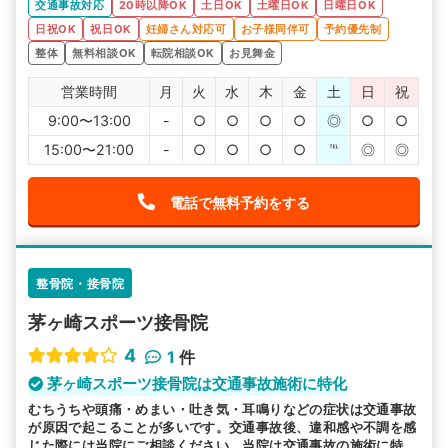
交通事故対応
20時以降OK
土日OK
土曜日OK
日曜日OK
日祝OK
祝日OK
妊婦さん対応可
お子様同伴可
予約優先制
整体
無料相談OK
転院相談OK
お見舞金
営業時間
月
火
水
木
金
土
日
祝
9:00〜13:00
-
○
○
○
○
◎
○
○
15:00〜21:00
-
○
○
○
○
℡
◎
◎
電話で無料予約をする
整骨院・接骨院
茅ヶ崎スポーツ接骨院
4
1
件
茅ヶ崎スポーツ接骨院は交通事故施術に特化
むちうちや頭痛・めまい・吐き気・耳鳴りなどの症状は交通事故
が原因で起こることが多いです。交通事故後、違和感や不調を感
じた際には当院にご相談ください。当院は交通事故の施術に特化