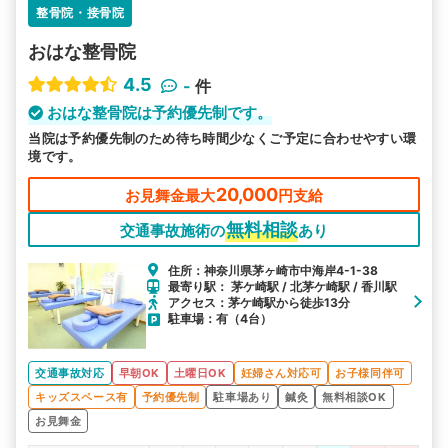
整骨院・接骨院
おはな整骨院
4.5
-
件
おはな整骨院は予約優先制です。
当院は予約優先制のため待ち時間少なくご予定に合わせやすい環
境です。
20,000
お見舞金最大
円支給
無料相談
交通事故施術の
あり
住所：神奈川県茅ヶ崎市中海岸4-1-38
最寄り駅： 茅ケ崎駅 / 北茅ケ崎駅 / 香川駅
アクセス：茅ケ崎駅から徒歩13分
駐車場：有（4台）
交通事故対応
早朝OK
土曜日OK
妊婦さん対応可
お子様同伴可
キッズスペース有
予約優先制
駐車場あり
鍼灸
無料相談OK
お見舞金