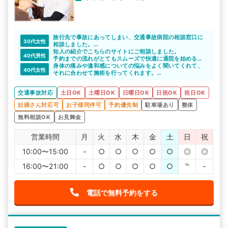
旅行先で事故にあってしまい、交通事故病院の相談窓口に
30代女性
相談しました。
旅行先ですぐにでも通院した方がいいのか、帰って探した
知人の紹介でこちらのサイトにご相談しました。
40代男性
方がいいのか等、最初どうしていいか分からなかったとき
予約までの流れがとてもスムーズで快適に通院を始めるこ
に相談できて助かりました。
とができました。
身体の痛みや違和感についての悩みをよく聞いてくれて、
40代女性
整骨院の先生も親身に対応していただけて、安心して治療
それに合わせて施術を行ってくれます。
を受けることができました。
交通事故に関する疑問は怪我以外にもいろいろと詳しく答
えてくれる心強い先生です。
交通事故対応
土日OK
土曜日OK
日曜日OK
日祝OK
祝日OK
妊婦さん対応可
お子様同伴可
予約優先制
駐車場あり
整体
無料相談OK
お見舞金
営業時間
月
火
水
木
金
土
日
祝
10:00〜15:00
-
○
○
○
○
○
◎
◎
16:00〜21:00
-
○
○
○
○
○
℡
-
電話で無料予約をする