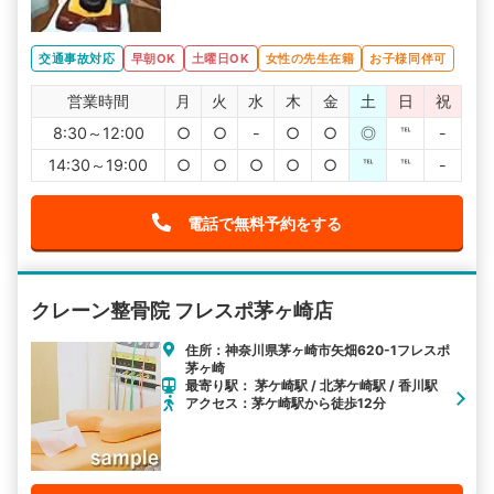
交通事故対応
早朝OK
土曜日OK
女性の先生在籍
お子様同伴可
営業時間
月
火
水
木
金
土
日
祝
8:30～12:00
○
○
-
○
○
◎
℡
-
14:30～19:00
○
○
○
○
○
℡
℡
-
電話で無料予約をする
クレーン整骨院 フレスポ茅ヶ崎店
住所：神奈川県茅ヶ崎市矢畑620-1フレスポ
茅ヶ崎
最寄り駅： 茅ケ崎駅 / 北茅ケ崎駅 / 香川駅
アクセス：茅ケ崎駅から徒歩12分