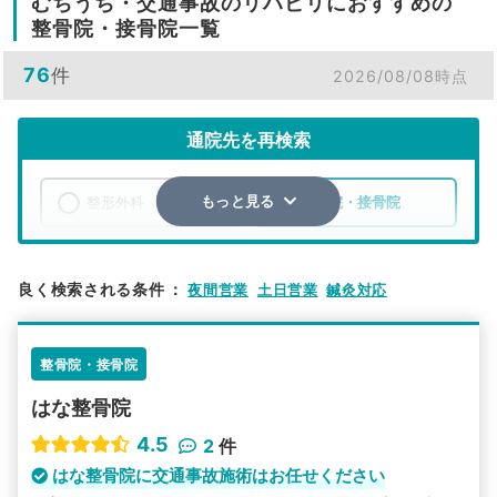
むちうち・交通事故のリハビリにおすすめの
整骨院・接骨院一覧
76
件
2026/08/08時点
通院先を再検索
整形外科
整骨院・接骨院
もっと見る
エリア
神奈川県
茅ヶ崎市
良く検索される条件
：
夜間営業
土日営業
鍼灸対応
検索する
整骨院・接骨院
詳細条件で絞り込む
はな整骨院
その他の検索方法
4.5
2
件
駅から探す
院名から探す
はな整骨院に交通事故施術はお任せください