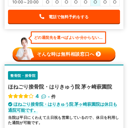
10:00～20:00
○
○
○
○
○
○
○
○
電話で無料予約をする
どの通院先を選べばよいか分からない...
そんな時は無料相談窓口へ
整骨院・接骨院
ほねごり接骨院・はりきゅう院 茅ヶ崎萩園院
4
-
件
ほねごり接骨院・はりきゅう院 茅ヶ崎萩園院は休日も
通院可能です。
当院は平日にくわえて土日祝も営業しているので、休日を利用し
た通院が可能です。