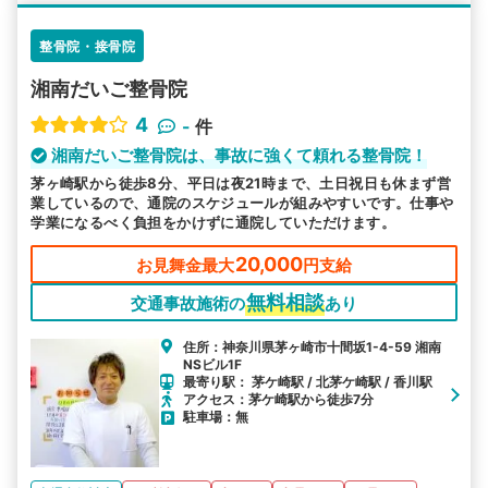
整骨院・接骨院
湘南だいご整骨院
4
-
件
湘南だいご整骨院は、事故に強くて頼れる整骨院！
茅ヶ崎駅から徒歩8分、平日は夜21時まで、土日祝日も休まず営
業しているので、通院のスケジュールが組みやすいです。仕事や
学業になるべく負担をかけずに通院していただけます。
20,000
お見舞金最大
円支給
無料相談
交通事故施術の
あり
住所：神奈川県茅ヶ崎市十間坂1-4-59 湘南
NSビル1F
最寄り駅： 茅ケ崎駅 / 北茅ケ崎駅 / 香川駅
アクセス：茅ケ崎駅から徒歩7分
駐車場：無