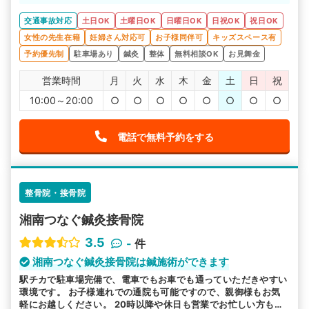
が、何よりも先に体の調子を整えることに集中してくださ
い。
交通事故対応
土日OK
土曜日OK
日曜日OK
日祝OK
祝日OK
女性の先生在籍
妊婦さん対応可
お子様同伴可
キッズスペース有
予約優先制
駐車場あり
鍼灸
整体
無料相談OK
お見舞金
営業時間
月
火
水
木
金
土
日
祝
10:00～20:00
○
○
○
○
○
○
○
○
電話で無料予約をする
整骨院・接骨院
湘南つなぐ鍼灸接骨院
3.5
-
件
湘南つなぐ鍼灸接骨院は鍼施術ができます
駅チカで駐車場完備で、電車でもお車でも通っていただきやすい
環境です。 お子様連れでの通院も可能ですので、親御様もお気
軽にお越しください。 20時以降や休日も営業でお忙しい方も安