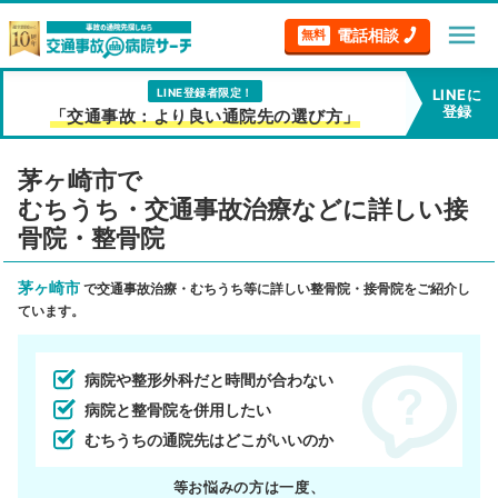
menu
電話相談
無料
LINE登録者限定！
LINEに
登録
「交通事故：より良い通院先の選び方」
茅ヶ崎市で
むちうち・交通事故治療などに詳しい接
骨院・整骨院
茅ヶ崎市
で交通事故治療・むちうち等に詳しい整骨院・接骨院をご紹介し
ています。
病院や整形外科だと時間が合わない
病院と整骨院を併用したい
むちうちの通院先はどこがいいのか
等お悩みの方は一度、