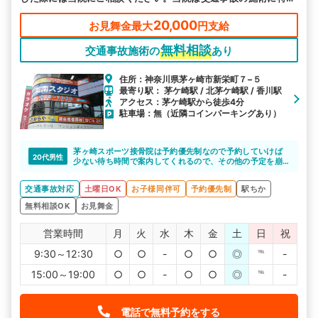
しています。
20,000
お見舞金最大
円支給
無料相談
交通事故施術の
あり
住所：神奈川県茅ヶ崎市新栄町７−５
最寄り駅： 茅ケ崎駅 / 北茅ケ崎駅 / 香川駅
アクセス：茅ケ崎駅から徒歩4分
駐車場：無（近隣コインパーキングあり）
茅ヶ崎スポーツ接骨院は予約優先制なので予約していけば
20代男性
少ない待ち時間で案内してくれるので、その他の予定を崩
すことなく通院できました。
交通事故対応
土曜日OK
お子様同伴可
予約優先制
駅ちか
無料相談OK
お見舞金
営業時間
月
火
水
木
金
土
日
祝
9:30～12:30
○
○
-
○
○
◎
℡
-
15:00～19:00
○
○
-
○
○
◎
℡
-
電話で無料予約をする