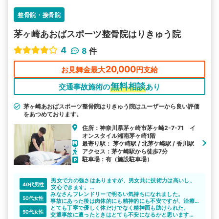
整骨院・接骨院
茅ヶ崎あおばスポーツ整骨院はりきゅう院
4
8
件
20,000
お見舞金最大
円支給
無料相談
交通事故施術の
あり
茅ヶ崎あおばスポーツ整骨院はりきゅう院はユーザーから良い評価
をあつめております。
住所：神奈川県茅ヶ崎市茅ヶ崎2-7-71 イ
オンスタイル湘南茅ヶ崎1階
最寄り駅： 茅ケ崎駅 / 北茅ケ崎駅 / 香川駅
アクセス：茅ケ崎駅から徒歩7分
駐車場：有（施設駐車場）
男女で力の強さはありますが、男女共に技術力は高いし、
40代男性
安心できます。
みなさんフレンドリーで明るい気持ちになれました。
通わせてもらっていて、人に勧めたい整骨院だと思いまし
50代女性
事故にあった後は肉体的にも精神的にも不安ですが、治療
た！
に専念して体調が戻ると元気になります。
とても丁寧で優しく体だけでなく精神面も助けられた。
50代女性
交通事故に遭ったときはとても不安になるかと思います