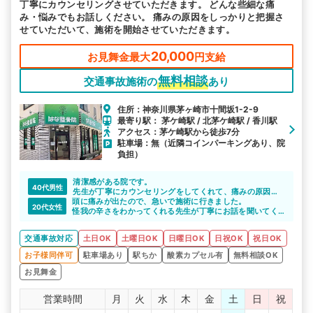
丁寧にカウンセリングさせていただきます。 どんな些細な痛
み・悩みでもお話しください。 痛みの原因をしっかりと把握さ
せていただいて、施術を開始させていただきます。
20,000
お見舞金最大
円支給
無料相談
交通事故施術の
あり
住所：神奈川県茅ヶ崎市十間坂1-2-9
最寄り駅： 茅ケ崎駅 / 北茅ケ崎駅 / 香川駅
アクセス：茅ケ崎駅から徒歩7分
駐車場：無（近隣コインパーキングあり、院
負担）
清潔感がある院です。
40代男性
先生が丁寧にカウンセリングをしてくれて、痛みの原因を
頭に痛みが出たので、急いで施術に行きました。
探ってくれます。説明も分かりやすく、コミュニケーショ
20代女性
怪我の辛さをわかってくれる先生が丁寧にお話を聞いてく
ンも取りやすいです。
れるので信頼できます。
交通事故対応
土日OK
土曜日OK
日曜日OK
日祝OK
祝日OK
お子様同伴可
駐車場あり
駅ちか
酸素カプセル有
無料相談OK
お見舞金
営業時間
月
火
水
木
金
土
日
祝