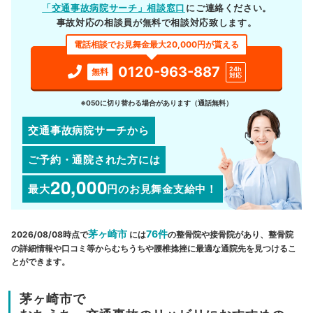
「交通事故病院サーチ」相談窓口
にご連絡ください。
事故対応の相談員が無料で相談対応致します。
電話相談でお見舞金最大20,000円が貰える
0120-963-887
24h
無料
対応
※050に切り替わる場合があります（通話無料）
交通事故病院サーチから
ご予約・通院された方には
20,000
最大
円
のお見舞金支給中！
茅ヶ崎市
76件
2026/08/08時点で
には
の整骨院や接骨院があり、整骨院
の詳細情報や口コミ等からむちうちや腰椎捻挫に最適な通院先を見つけるこ
とができます。
茅ヶ崎市で