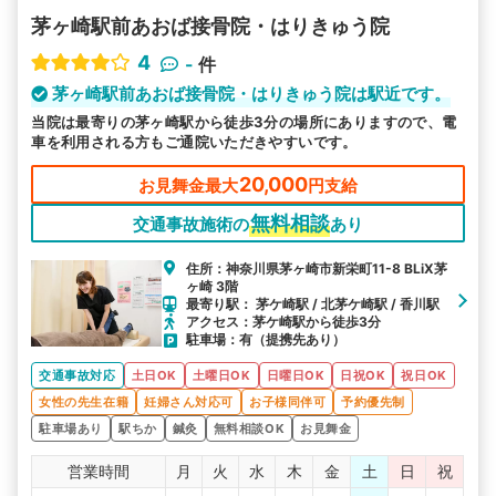
茅ヶ崎駅前あおば接骨院・はりきゅう院
4
-
件
茅ヶ崎駅前あおば接骨院・はりきゅう院は駅近です。
当院は最寄りの茅ヶ崎駅から徒歩3分の場所にありますので、電
車を利用される方もご通院いただきやすいです。
20,000
お見舞金最大
円支給
無料相談
交通事故施術の
あり
住所：神奈川県茅ヶ崎市新栄町11-8 BLiX茅
ヶ崎 3階
最寄り駅： 茅ケ崎駅 / 北茅ケ崎駅 / 香川駅
アクセス：茅ケ崎駅から徒歩3分
駐車場：有（提携先あり）
交通事故対応
土日OK
土曜日OK
日曜日OK
日祝OK
祝日OK
女性の先生在籍
妊婦さん対応可
お子様同伴可
予約優先制
駐車場あり
駅ちか
鍼灸
無料相談OK
お見舞金
営業時間
月
火
水
木
金
土
日
祝