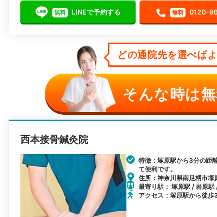
LINEで予約する
0120-9
無料
無料
どの通院先を選べばよい
そんな時は無
西本接骨鍼灸院
特徴：塚原駅から3分の距
て便利です。
住所：神奈川県南足柄市塚原2
最寄り駅： 塚原駅 / 岩原駅
アクセス：塚原駅から徒歩