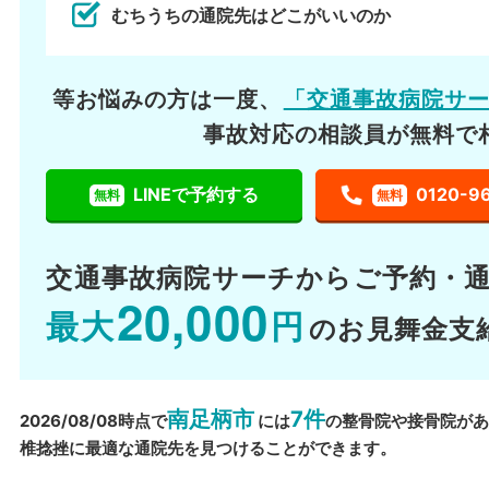
むちうちの通院先はどこがいいのか
等お悩みの方は一度、
「交通事故病院サ
事故対応の相談員が無料で
LINEで予約する
0120-9
無料
無料
交通事故病院サーチから
ご予約・
20,000
最大
円
のお見舞金支
南足柄市
7件
2026/08/08時点で
には
の整骨院や接骨院が
椎捻挫に最適な通院先を見つけることができます。