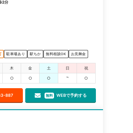
歩2分
可
駐車場あり
駅ちか
無料相談OK
お見舞金
木
金
土
日
祝
○
○
○
℡
○
63-887
WEBで予約する
無料