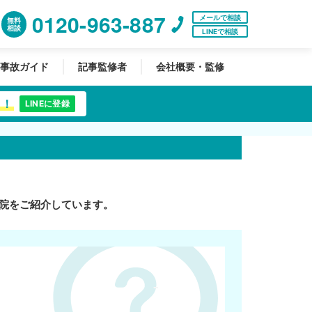
0120-963-887
メールで相談
無料
相談
LINEで相談
事故ガイド
記事監修者
会社概要・監修
中！
LINEに登録
院をご紹介しています。