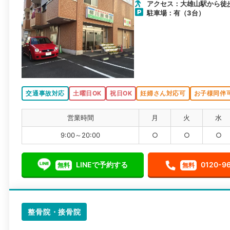
アクセス：大雄山駅から徒
駐車場：有（3台）
交通事故対応
土曜日OK
祝日OK
妊婦さん対応可
お子様同伴
営業時間
月
火
水
9:00～20:00
○
○
○
LINEで予約する
0120-9
無料
無料
整骨院・接骨院