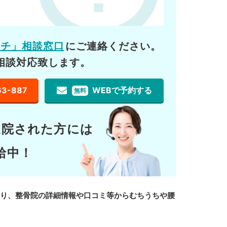
ーチ」相談窓口
にご連絡ください。
相談対応致します。
63-887
WEBで予約する
無料
通院された方には
給中！
あり、整骨院の詳細情報や口コミ等からむちうちや腰