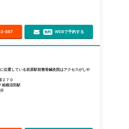
63-887
WEBで予約する
無料
離に位置している岩原駅前整骨鍼灸院はアクセスがしや
原２７０
 / 相模沼田駅
1分