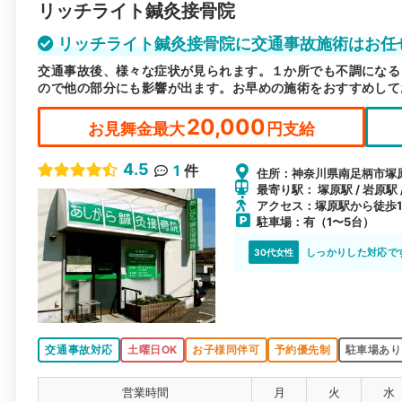
リッチライト鍼灸接骨院
リッチライト鍼灸接骨院に交通事故施術はお任
交通事故後、様々な症状が見られます。１か所でも不調になる
ので他の部分にも影響が出ます。お早めの施術をおすすめして
20,000
お見舞金最大
円支給
4.5
1
件
住所：神奈川県南足柄市塚原2
最寄り駅： 塚原駅 / 岩原駅
アクセス：塚原駅から徒歩
駐車場：有（1〜5台）
しっかりした対応で
30代女性
交通事故対応
土曜日OK
お子様同伴可
予約優先制
駐車場あり
営業時間
月
火
水