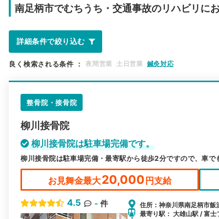
南足柄市で
むちうち・交通事故のリハビリに
詳細条件で絞り込む
良く検索される条件
：
夜間営業
土日営業
鍼灸対応
整骨院・接骨院
柳川接骨院
柳川接骨院は駐車場完備です。
柳川接骨院は駐車場完備・最寄駅から徒歩2分ですので、車で
20,000
お見舞金最大
円支給
4.5
-
件
住所：神奈川県南足柄市飯沢1
最寄り駅： 大雄山駅 / 富士