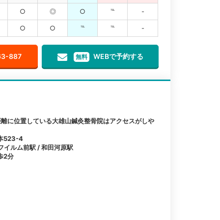
○
◎
○
℡
-
○
○
℡
℡
-
63-887
WEBで予約する
無料
距離に位置している大雄山鍼灸整骨院はアクセスがしや
523-4
フイルム前駅 / 和田河原駅
歩2分