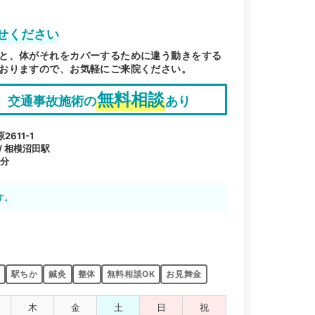
せください
と、体がそれをカバーするために違う動きをする
おりますので、お気軽にご来院ください。
無料相談
交通事故施術の
あり
611-1
 / 相模沼田駅
1分
す。
駅ちか
鍼灸
整体
無料相談OK
お見舞金
木
金
土
日
祝