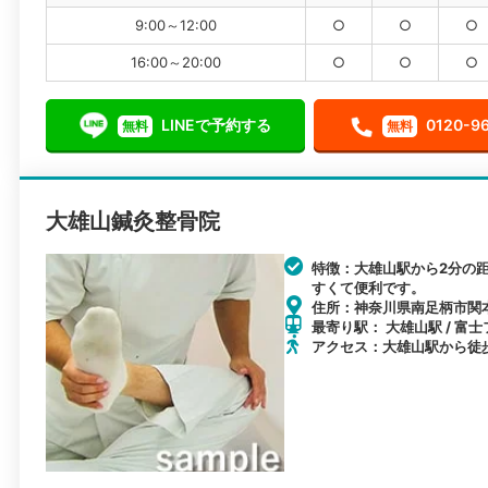
9:00～12:00
○
○
○
16:00～20:00
○
○
○
LINEで予約する
0120-9
無料
無料
大雄山鍼灸整骨院
特徴：大雄山駅から2分の
すくて便利です。
住所：神奈川県南足柄市関本
最寄り駅： 大雄山駅 / 富士
アクセス：大雄山駅から徒