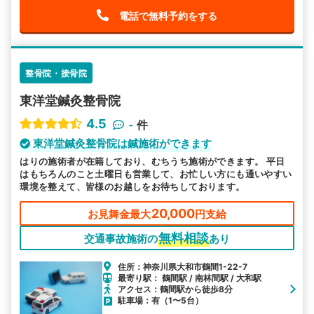
電話で無料予約をする
整骨院・接骨院
東洋堂鍼灸整骨院
4.5
-
件
東洋堂鍼灸整骨院は鍼施術ができます
はりの施術者が在籍しており、むちうち施術ができます。 平日
はもちろんのこと土曜日も営業して、お忙しい方にも通いやすい
環境を整えて、皆様のお越しをお待ちしております。
20,000
お見舞金最大
円支給
無料相談
交通事故施術の
あり
住所：神奈川県大和市鶴間1-22-7
最寄り駅： 鶴間駅 / 南林間駅 / 大和駅
アクセス：鶴間駅から徒歩8分
駐車場：有（1〜5台）