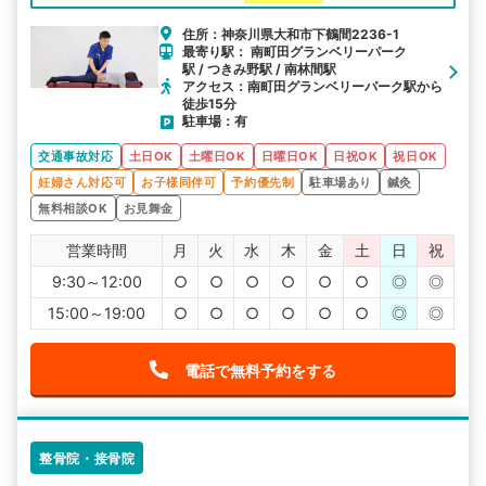
住所：神奈川県大和市下鶴間2236-1
最寄り駅： 南町田グランベリーパーク
駅 / つきみ野駅 / 南林間駅
アクセス：南町田グランベリーパーク駅から
徒歩15分
駐車場：有
交通事故対応
土日OK
土曜日OK
日曜日OK
日祝OK
祝日OK
妊婦さん対応可
お子様同伴可
予約優先制
駐車場あり
鍼灸
無料相談OK
お見舞金
営業時間
月
火
水
木
金
土
日
祝
9:30～12:00
○
○
○
○
○
○
◎
◎
15:00～19:00
○
○
○
○
○
○
◎
◎
電話で無料予約をする
整骨院・接骨院