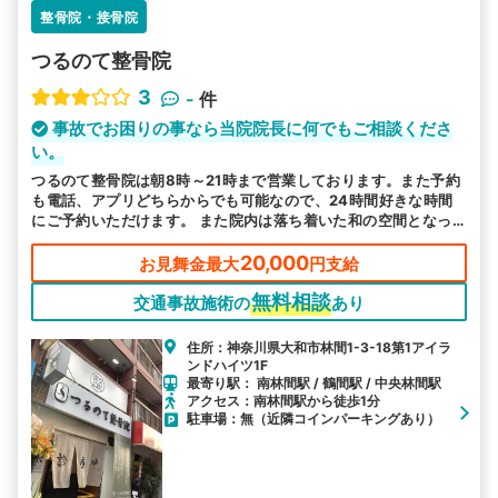
整骨院・接骨院
つるのて整骨院
3
-
件
事故でお困りの事なら当院院長に何でもご相談くださ
い。
つるのて整骨院は朝8時～21時まで営業しております。また予約
も電話、アプリどちらからでも可能なので、24時間好きな時間
にご予約いただけます。 また院内は落ち着いた和の空間となっ
ており、リラックスできる空間となっております。
20,000
お見舞金最大
円支給
無料相談
交通事故施術の
あり
住所：神奈川県大和市林間1-3-18第1アイラ
ンドハイツ1F
最寄り駅： 南林間駅 / 鶴間駅 / 中央林間駅
アクセス：南林間駅から徒歩1分
駐車場：無（近隣コインパーキングあり）