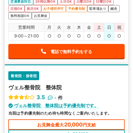
交通事故対応
20時以降OK
土日OK
土曜日OK
日曜日OK
たです。
日祝OK
祝日OK
お子様同伴可
予約優先制
駐車場あり
鍼灸
無料相談OK
お見舞金
営業時間
月
火
水
木
金
土
日
祝
9:00～21:00
○
○
○
○
○
○
○
○
電話で無料予約をする
整骨院・接骨院
ヴェル整骨院 整体院
3.5
-
件
ヴェル整骨院 整体院は予約優先制です。
当院は予約優先制のため待ち時間なくご案内いたします。
20,000
お見舞金最大
円支給