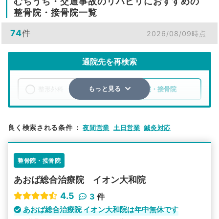
むちうち・交通事故のリハビリにおすすめの
整骨院・接骨院一覧
74
件
2026/08/09時点
通院先を再検索
整形外科
整骨院・接骨院
もっと見る
エリア
神奈川県
大和市
良く検索される条件
：
夜間営業
土日営業
鍼灸対応
検索する
整骨院・接骨院
詳細条件で絞り込む
あおば総合治療院 イオン大和院
その他の検索方法
4.5
3
件
駅から探す
院名から探す
あおば総合治療院 イオン大和院は年中無休です