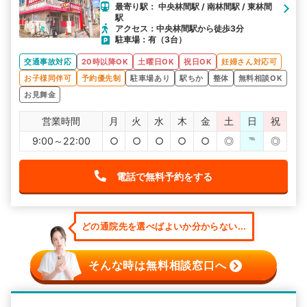
最寄り駅： 中央林間駅 / 南林間駅 / 東林間
駅
アクセス：中央林間駅から徒歩3分
駐車場：有（3台）
交通事故対応
20時以降OK
土曜日OK
祝日OK
妊婦さん対応可
お子様同伴可
予約優先制
駐車場あり
駅ちか
整体
無料相談OK
お見舞金
営業時間
月
火
水
木
金
土
日
祝
9:00～22:00
○
○
○
○
○
◎
℡
◎
電話で無料予約をする
どの通院先を選べばよいか分からない...
そんな時は無料相談窓口へ