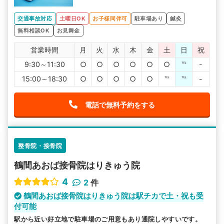
交通事故対応
土曜日OK
お子様同伴可
駐車場あり
鍼灸
無料相談OK
お見舞金
営業時間
月
火
水
木
金
土
日
祝
9:30～11:30
○
○
○
○
○
○
℡
-
15:00～18:30
○
○
○
○
○
℡
℡
-
電話で無料予約をする
整骨院・接骨院
鶴間あおば接骨院はりきゅう院
4
2
件
鶴間あおば接骨院はりきゅう院は駅チカで土・祝も受
付可能
駅から近い好立地で駐車場のご用意もあり通院しやすいです。