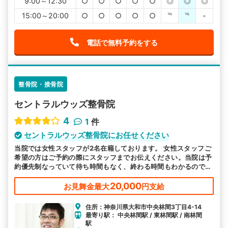
9:00～12:30
○
○
○
○
○
◎
◎
◎
15:00～20:00
○
○
○
○
○
℡
℡
-
電話で無料予約をする
整骨院・接骨院
セントラルウッズ整骨院
4
1
件
セントラルウッズ整骨院にお任せください
当院では女性スタッフが2名在籍しております。 女性スタッフご
希望の方はご予約の際にスタッフまでお伝えください。当院は予
約優先制なっていて待ち時間もなく、終わる時間もわかるので、
スケジュールの合間に受けやすくなっております。
20,000
お見舞金最大
円支給
住所：神奈川県大和市中央林間3丁目4-14
最寄り駅： 中央林間駅 / 東林間駅 / 南林間
駅