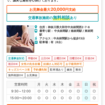
で、誠実な施術を心掛けております。
20,000
お見舞金最大
円支給
無料相談
交通事故施術の
あり
住所：神奈川県大和市中央林間西2-7-6
最寄り駅： 中央林間駅 / 南林間駅 / 東林間
駅
アクセス：中央林間駅から徒歩13分
駐車場：有（8台）
交通事故対応
早朝OK
土日OK
土曜日OK
日曜日OK
日祝OK
祝日OK
女性の先生在籍
妊婦さん対応可
お子様同伴可
キッズスペース有
予約優先制
駐車場あり
鍼灸
整体
無料相談OK
お見舞金
営業時間
月
火
水
木
金
土
日
祝
9:30～12:00
○
○
○
○
○
◎
◎
◎
15:00〜20:00
○
○
○
○
○
◎
◎
◎