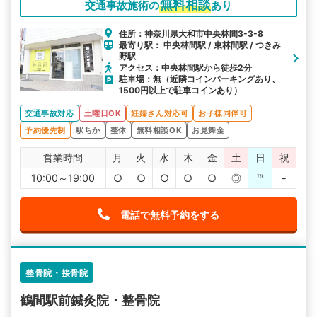
無料相談
交通事故施術の
あり
住所：神奈川県大和市中央林間3-3-8
最寄り駅： 中央林間駅 / 東林間駅 / つきみ
野駅
アクセス：中央林間駅から徒歩2分
駐車場：無（近隣コインパーキングあり、
1500円以上で駐車コインあり）
交通事故対応
土曜日OK
妊婦さん対応可
お子様同伴可
予約優先制
駅ちか
整体
無料相談OK
お見舞金
営業時間
月
火
水
木
金
土
日
祝
10:00～19:00
○
○
○
○
○
◎
℡
-
電話で無料予約をする
整骨院・接骨院
鶴間駅前鍼灸院・整骨院