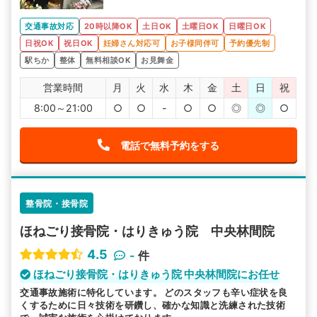
交通事故対応
20時以降OK
土日OK
土曜日OK
日曜日OK
日祝OK
祝日OK
妊婦さん対応可
お子様同伴可
予約優先制
駅ちか
整体
無料相談OK
お見舞金
営業時間
月
火
水
木
金
土
日
祝
8:00～21:00
○
○
-
○
○
◎
◎
○
電話で無料予約をする
整骨院・接骨院
ほねごり接骨院・はりきゅう院 中央林間院
4.5
-
件
ほねごり接骨院・はりきゅう院 中央林間院にお任せ
交通事故施術に特化しています。 どのスタッフも辛い症状を良
くするために日々技術を研鑽し、確かな知識と洗練された技術