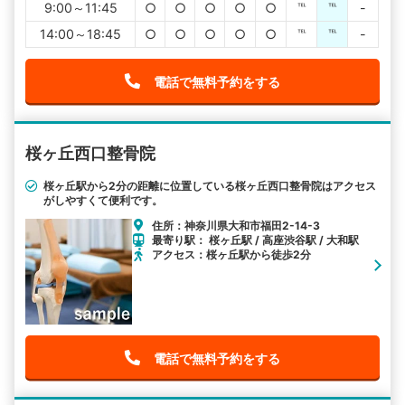
9:00～11:45
○
○
○
○
○
℡
℡
-
14:00～18:45
○
○
○
○
○
℡
℡
-
電話で無料予約をする
桜ヶ丘西口整骨院
桜ヶ丘駅から2分の距離に位置している桜ヶ丘西口整骨院はアクセス
がしやすくて便利です。
住所：神奈川県大和市福田2-14-3
最寄り駅： 桜ヶ丘駅 / 高座渋谷駅 / 大和駅
アクセス：桜ヶ丘駅から徒歩2分
電話で無料予約をする