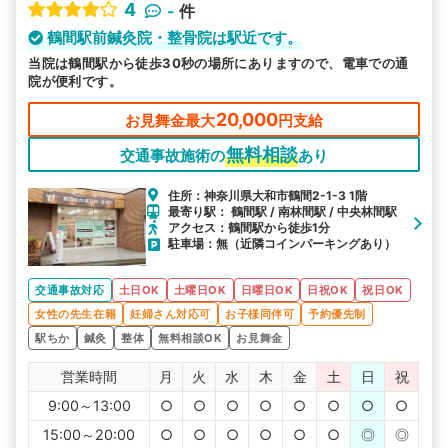
4
-
件
鶴間駅前鍼灸院・整骨院は駅近です。
当院は鶴間駅から徒歩30秒の場所にありますので、電車での通
院が便利です。
20,000
お見舞金最大
円支給
無料相談
交通事故施術の
あり
住所：神奈川県大和市鶴間2-1-3 1階
最寄り駅： 鶴間駅 / 南林間駅 / 中央林間駅
アクセス：鶴間駅から徒歩1分
駐車場：無（近隣コインパーキングあり）
交通事故対応
土日OK
土曜日OK
日曜日OK
日祝OK
祝日OK
女性の先生在籍
妊婦さん対応可
お子様同伴可
予約優先制
駅ちか
鍼灸
整体
無料相談OK
お見舞金
営業時間
月
火
水
木
金
土
日
祝
9:00～13:00
○
○
○
○
○
○
○
○
15:00～20:00
○
○
○
○
○
○
◎
◎