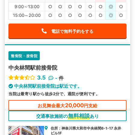
9:00～13:00
○
○
○
○
○
○
◎
○
15:00～20:00
○
○
○
○
○
○
◎
○
電話で無料予約をする
整骨院・接骨院
中央林間駅前接骨院
3.5
-
件
中央林間駅前接骨院は駅近です。
当院は最寄り駅から徒歩2分で、通院が便利です。
20,000
お見舞金最大
円支給
無料相談
交通事故施術の
あり
住所：神奈川県大和市中央林間6-1-17 永井
ビル1F