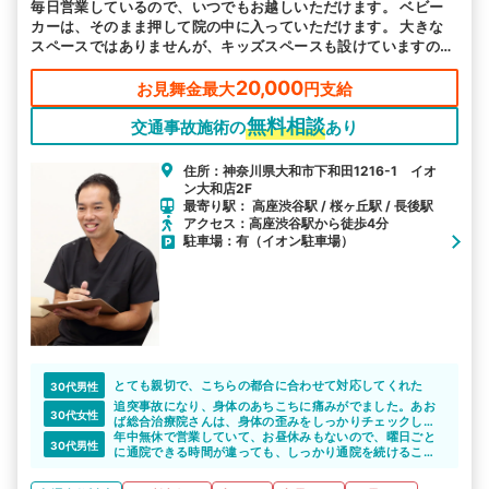
毎日営業しているので、いつでもお越しいただけます。 ベビー
カーは、そのまま押して院の中に入っていただけます。 大きな
スペースではありませんが、キッズスペースも設けていますの
で、お子様連れの方は安心してお越しください。
20,000
お見舞金最大
円支給
無料相談
交通事故施術の
あり
住所：神奈川県大和市下和田1216-1 イオ
ン大和店2F
最寄り駅： 高座渋谷駅 / 桜ヶ丘駅 / 長後駅
アクセス：高座渋谷駅から徒歩4分
駐車場：有（イオン駐車場）
とても親切で、こちらの都合に合わせて対応してくれた
30代男性
追突事故になり、身体のあちこちに痛みがでました。あお
30代女性
ば総合治療院さんは、身体の歪みをしっかりチェックして
くれます。全身の写真を撮って、自分では確認・自覚して
年中無休で営業していて、お昼休みもないので、曜日ごと
30代男性
いなかった歪みをみつけてくれました。
に通院できる時間が違っても、しっかり通院を続けること
歪みが正されるまで、通おうと思います。
ができます。
21時までの営業時間も、平日は仕事がある私には嬉しかっ