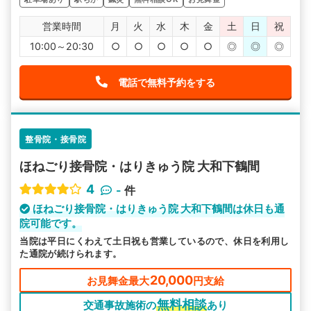
営業時間
月
火
水
木
金
土
日
祝
10:00～20:30
○
○
○
○
○
◎
◎
◎
電話で無料予約をする
整骨院・接骨院
ほねごり接骨院・はりきゅう院 大和下鶴間
4
-
件
ほねごり接骨院・はりきゅう院 大和下鶴間は休日も通
院可能です。
当院は平日にくわえて土日祝も営業しているので、休日を利用し
た通院が続けられます。
20,000
お見舞金最大
円支給
無料相談
交通事故施術の
あり