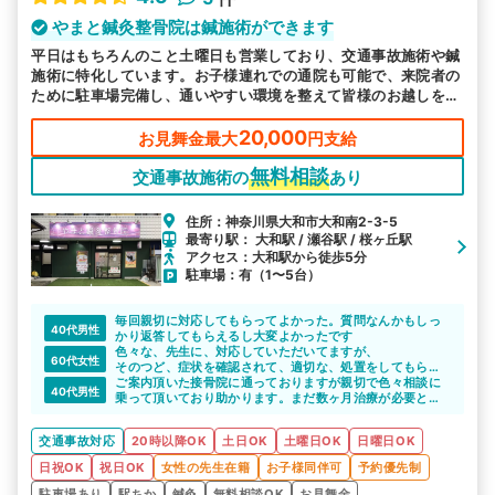
やまと鍼灸整骨院は鍼施術ができます
平日はもちろんのこと土曜日も営業しており、交通事故施術や鍼
施術に特化しています。お子様連れでの通院も可能で、来院者の
ために駐車場完備し、通いやすい環境を整えて皆様のお越しをお
待ちしております。
20,000
お見舞金最大
円支給
無料相談
交通事故施術の
あり
住所：神奈川県大和市大和南2-3-5
最寄り駅： 大和駅 / 瀬谷駅 / 桜ヶ丘駅
アクセス：大和駅から徒歩5分
駐車場：有（1〜5台）
毎回親切に対応してもらってよかった。質問なんかもしっ
40代男性
かり返答してもらえるし大変よかったです
色々な、先生に、対応していただいてますが、
60代女性
そのつど、症状を確認されて、適切な、処置をしてもらっ
てます。
ご案内頂いた接骨院に通っておりますが親切で色々相談に
40代男性
電気治療だけでなく、マッサージしながらの、治療なの
乗って頂いており助かります。まだ数ヶ月治療が必要と思
で、良いです、
いますが安心して通えます。
先生方は、皆さん親切です。
交通事故対応
20時以降OK
土日OK
土曜日OK
日曜日OK
日祝OK
祝日OK
女性の先生在籍
お子様同伴可
予約優先制
駐車場あり
駅ちか
鍼灸
無料相談OK
お見舞金