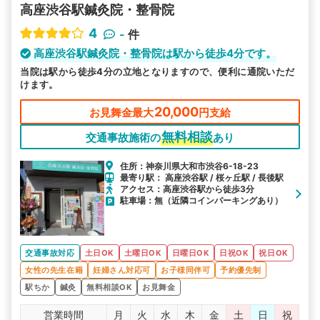
高座渋谷駅鍼灸院・整骨院
4
-
件
高座渋谷駅鍼灸院・整骨院は駅から徒歩4分です。
当院は駅から徒歩4分の立地となりますので、便利に通院いただ
けます。
20,000
お見舞金最大
円支給
無料相談
交通事故施術の
あり
住所：神奈川県大和市渋谷6-18-23
最寄り駅： 高座渋谷駅 / 桜ヶ丘駅 / 長後駅
アクセス：高座渋谷駅から徒歩3分
駐車場：無（近隣コインパーキングあり）
交通事故対応
土日OK
土曜日OK
日曜日OK
日祝OK
祝日OK
女性の先生在籍
妊婦さん対応可
お子様同伴可
予約優先制
駅ちか
鍼灸
無料相談OK
お見舞金
営業時間
月
火
水
木
金
土
日
祝