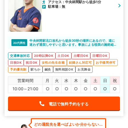
アクセス：中央林間駅から徒歩1分
駐車場：無
中央林間駅北口改札から徒歩30秒の場所にあるので、道に
20代男性
迷わず通院しやすいと思います。事故による怪我の施術経
験や、事故の知識も豊富なので心強いですね。
交通事故対応
20時以降OK
土日OK
土曜日OK
日曜日OK
日祝OK
祝日OK
女性の先生在籍
妊婦さん対応可
お子様同伴可
予約優先制
駅ちか
鍼灸
無料相談OK
お見舞金
営業時間
月
火
水
木
金
土
日
祝
10:00～21:00
○
○
○
○
○
○
○
○
電話で無料予約をする
どの通院先を選べばよいか分からない...