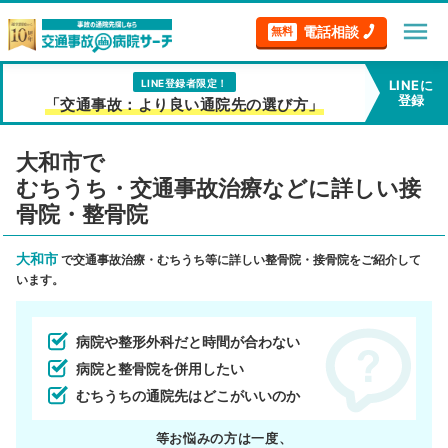
menu
電話相談
無料
LINE登録者限定！
LINEに
登録
「交通事故：より良い通院先の選び方」
大和市で
むちうち・交通事故治療などに詳しい接
骨院・整骨院
大和市
で交通事故治療・むちうち等に詳しい整骨院・接骨院をご紹介して
います。
病院や整形外科だと時間が合わない
病院と整骨院を併用したい
むちうちの通院先はどこがいいのか
等お悩みの方は一度、