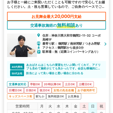
お子様と一緒にご来院いただくことも可能ですので安心してお越
しください。土・祝も営業しているので、ご自身のペースでご通
院いただける環境を整えております。
20,000
お見舞金最大
円支給
無料相談
交通事故施術の
あり
住所：神奈川県大和市鶴間2-11-32 コーポ
高崎1F
最寄り駅： 鶴間駅 / 南林間駅 / つきみ野駅
アクセス：鶴間駅から徒歩3分
駐車場：無（近隣コインパーキングあり）
あおばさんはこちらの要望をだいぶ聞いてくれて、アドリ
40代男性
ブも含めて施術がとても良かったです。会話も積極的にし
てくれて和やかな雰囲気づくりをしてくれました。良き。
担当によって良い場合と悪い場合に分かれる
50代女性
交通事故対応
早朝OK
20時以降OK
土日OK
土曜日OK
日曜日OK
日祝OK
祝日OK
女性の先生在籍
お子様同伴可
キッズスペース有
駅ちか
無料相談OK
お見舞金
営業時間
月
火
水
木
金
土
日
祝