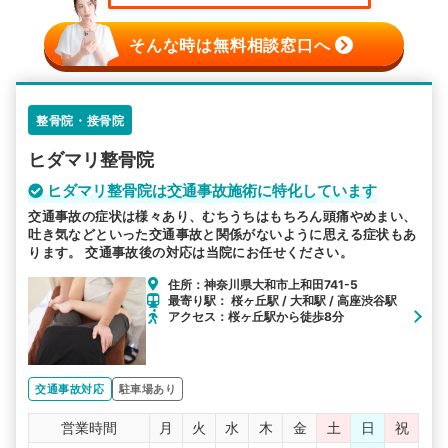
そんな時は無料相談窓口へ
整骨院・接骨院
ヒダマリ整骨院
ヒダマリ整骨院は交通事故施術に特化しています
交通事故の症状は様々あり、むちうちはもちろん頭痛やめまい、
吐き気などといった交通事故と関係がないように思える症状もあ
ります。 交通事故後の対応は当院にお任せください。
住所：神奈川県大和市上和田741-5
最寄り駅： 桜ヶ丘駅 / 大和駅 / 高座渋谷駅
アクセス：桜ヶ丘駅から徒歩8分
交通事故対応
駐車場あり
営業時間
月
火
水
木
金
土
日
祝