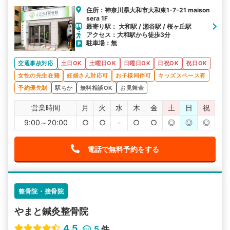
住所：神奈川県大和市大和東1-7-21 maison
sera 1F
最寄り駅： 大和駅 / 瀬谷駅 / 桜ヶ丘駅
アクセス：大和駅から徒歩3分
駐車場：無
交通事故対応
土日OK
土曜日OK
日曜日OK
日祝OK
祝日OK
女性の先生在籍
妊婦さん対応可
お子様同伴可
キッズスペース有
予約優先制
駅ちか
無料相談OK
お見舞金
営業時間
月
火
水
木
金
土
日
祝
9:00～20:00
○
○
-
○
○
◎
◎
◎
電話で無料予約をする
整骨院・接骨院
やまと鍼灸整骨院
4.5
5
件