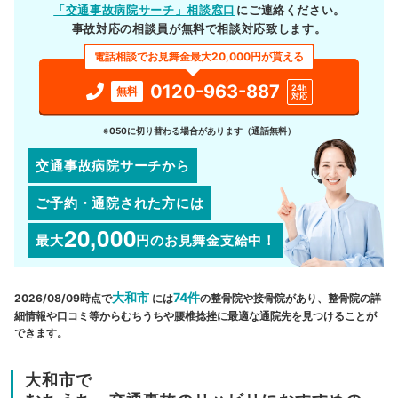
「交通事故病院サーチ」相談窓口
にご連絡ください。
事故対応の相談員が無料で相談対応致します。
電話相談でお見舞金最大20,000円が貰える
0120-963-887
24h
無料
対応
※050に切り替わる場合があります（通話無料）
交通事故病院サーチから
ご予約・通院された方には
20,000
最大
円
のお見舞金支給中！
大和市
74件
2026/08/09時点で
には
の整骨院や接骨院があり、整骨院の詳
細情報や口コミ等からむちうちや腰椎捻挫に最適な通院先を見つけることが
できます。
大和市で