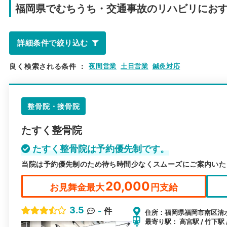
福岡県で
むちうち・交通事故のリハビリにお
詳細条件で絞り込む
良く検索される条件
：
夜間営業
土日営業
鍼灸対応
整骨院・接骨院
たすく整骨院
たすく整骨院は予約優先制です。
当院は予約優先制のため待ち時間少なくスムーズにご案内いた
20,000
お見舞金最大
円支給
3.5
-
件
住所：福岡県福岡市南区清水1-
最寄り駅： 高宮駅 / 竹下駅 