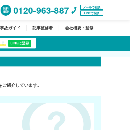
0120-963-887
メールで相談
無料
相談
LINEで相談
事故ガイド
記事監修者
会社概要・監修
中！
LINEに登録
をご紹介しています。