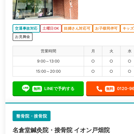
交通事故対応
土曜日OK
妊婦さん対応可
お子様同伴可
キッズ
お見舞金
営業時間
月
火
水
9:00～13:00
○
○
○
15:00～20:00
○
○
○
LINEで予約する
0120-9
無料
無料
整骨院・接骨院
名倉堂鍼灸院・接骨院 イオン戸畑院