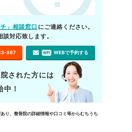
ーチ」相談窓口
にご連絡ください。
相談対応致します。
63-887
WEBで予約する
無料
通院された方には
給中！
があり、整骨院の詳細情報や口コミ等からむちうち