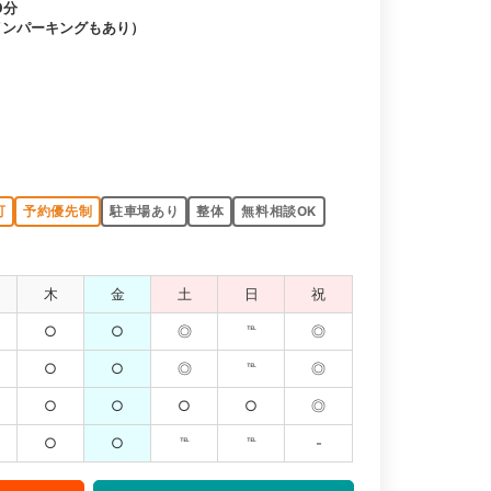
9分
インパーキングもあり）
可
予約優先制
駐車場あり
整体
無料相談OK
木
金
土
日
祝
○
○
◎
℡
◎
○
○
◎
℡
◎
○
○
○
○
◎
○
○
℡
℡
-