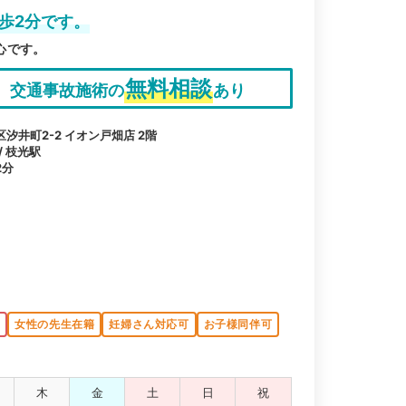
歩2分です。
心です。
無料相談
交通事故施術の
あり
井町2-2 イオン戸畑店 2階
/ 枝光駅
2分
K
女性の先生在籍
妊婦さん対応可
お子様同伴可
木
金
土
日
祝