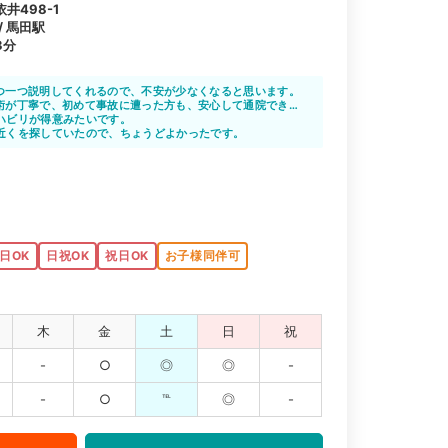
井498-1
/ 馬田駅
3分
つ一つ説明してくれるので、不安が少なくなると思います。
術が丁寧で、初めて事故に遭った方も、安心して通院できる
ハビリが得意みたいです。
近くを探していたので、ちょうどよかったです。
日OK
日祝OK
祝日OK
お子様同伴可
木
金
土
日
祝
-
○
◎
◎
-
-
○
℡
◎
-