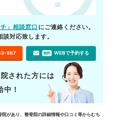
ーチ」相談窓口
にご連絡ください。
相談対応致します。
63-887
WEBで予約する
無料
通院された方には
給中！
骨院があり、整骨院の詳細情報や口コミ等からむち