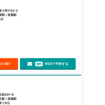
田1132-2
家駅 / 筑紫駅
5分
63-887
WEBで予約する
無料
延691-6
古駅 / 筑紫駅
車で4分