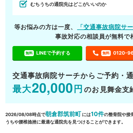
むちうちの通院先はどこがいいのか
等お悩みの方は一度、
「交通事故病院サ
事故対応の相談員が無料で
LINEで予約する
0120-9
無料
無料
交通事故病院サーチから
ご予約・
20,000
最大
円
のお見舞金支
朝倉郡筑前町
10件
2026/08/08時点で
には
の整骨院や接
うちや腰椎捻挫に最適な通院先を見つけることができます。