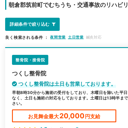
朝倉郡筑前町で
むちうち・交通事故のリハビ
詳細条件で絞り込む
良く検索される条件
：
夜間営業
土日営業
鍼灸対応
整骨院・接骨院
つくし整骨院
つくし整骨院は土日も営業しております。
早朝8時30分から施術の受付をしており、木曜日を除いた平日
なく、土日も施術の対応をしております。土曜日は13時半ま
さい。
20,000
お見舞金最大
円支給