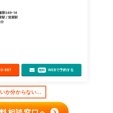
349-14
家駅 / 筑紫駅
5分
63-887
WEBで予約する
無料
か分からない...
料相談窓口へ