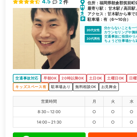
4.5
2
件
住所：福岡県朝倉郡筑前町依
最寄り駅： 甘木駅 / 高田駅 
アクセス：甘木駅から車で
駐車場：有（6〜10台）
分からないことを一
20代女性
カウンセリングや施
と思います。
交通事故に怪我やリ
30代男性
ちょうど仕事場から
交通事故対応
早朝OK
20時以降OK
土日OK
土曜日OK
日曜
キッズスペース有
駐車場あり
無料相談OK
お見舞金
営業時間
月
火
水
8:30～12:00
○
○
○
14:00～21:30
○
○
○