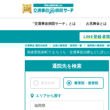
「交通事故病院サーチ」とは
お見舞金とは
LINE登録
交通事故 通院先検索
全国の整骨院・接骨院一覧
福岡県の整骨院・接
朝倉郡筑前町で
むちうち・交通事故治療などに詳し
通院先を検索
整形外科
整骨院・接骨院
エリアから探す
福岡県