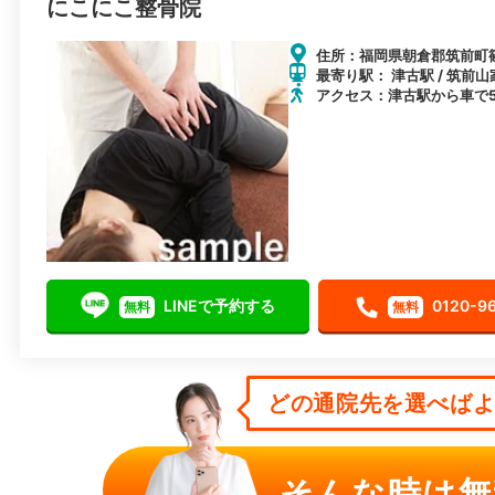
にこにこ整骨院
住所：福岡県朝倉郡筑前町篠隈
最寄り駅： 津古駅 / 筑前山
アクセス：津古駅から車で
LINEで予約する
0120-9
無料
無料
どの通院先を選べばよい
そんな時は無