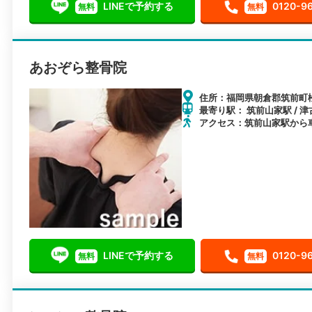
LINEで予約する
0120-9
無料
無料
あおぞら整骨院
住所：福岡県朝倉郡筑前町松延
最寄り駅： 筑前山家駅 / 津
アクセス：筑前山家駅から
LINEで予約する
0120-9
無料
無料