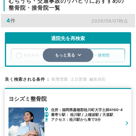
むちうち・交通事故のリハビリにおすすめの
整骨院・接骨院一覧
4
件
2026/08/07時点
通院先を再検索
整形外科
整骨院・接骨院
もっと見る
エリア
福岡県
嘉穂郡桂川町
良く検索される条件
：
夜間営業
土日営業
鍼灸対応
検索する
ヨシズミ整骨院
詳細条件で絞り込む
住所：福岡県嘉穂郡桂川町大字土師4160-4
最寄り駅： 桂川駅 / 上穂波駅 / 天道駅
その他の検索方法
アクセス：桂川駅から車で3分
駅から探す
院名から探す