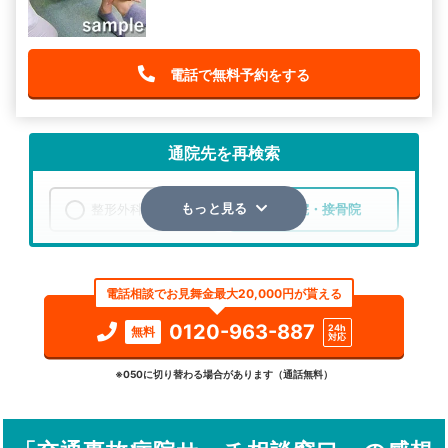
電話で無料予約をする
通院先を再検索
整形外科
整骨院・接骨院
もっと見る
エリア
福岡県
嘉穂郡桂川町
電話相談でお見舞金最大20,000円が貰える
検索する
0120-963-887
24h
無料
対応
詳細条件で絞り込む
※050に切り替わる場合があります（通話無料）
その他の検索方法
駅から探す
院名から探す