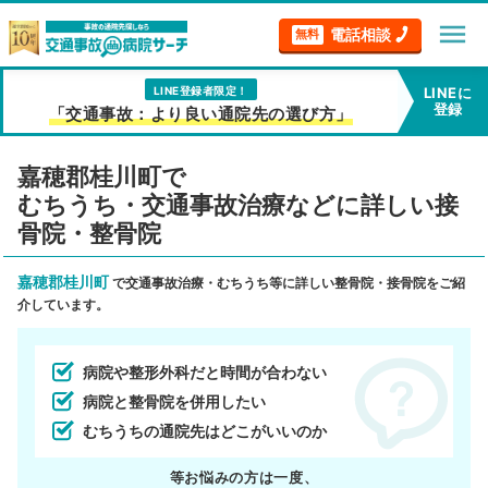
menu
電話相談
無料
LINE登録者限定！
LINEに
登録
「交通事故：より良い通院先の選び方」
嘉穂郡桂川町で
むちうち・交通事故治療などに詳しい接
骨院・整骨院
嘉穂郡桂川町
で交通事故治療・むちうち等に詳しい整骨院・接骨院をご紹
介しています。
病院や整形外科だと時間が合わない
病院と整骨院を併用したい
むちうちの通院先はどこがいいのか
等お悩みの方は一度、