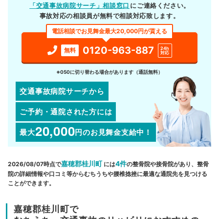
「交通事故病院サーチ」相談窓口
にご連絡ください。
事故対応の相談員が無料で相談対応致します。
電話相談でお見舞金最大20,000円が貰える
0120-963-887
24h
無料
対応
※050に切り替わる場合があります（通話無料）
交通事故病院サーチから
ご予約・通院された方には
20,000
最大
円
のお見舞金支給中！
嘉穂郡桂川町
4件
2026/08/07時点で
には
の整骨院や接骨院があり、整骨
院の詳細情報や口コミ等からむちうちや腰椎捻挫に最適な通院先を見つける
ことができます。
嘉穂郡桂川町で