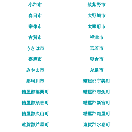
小郡市
筑紫野市
春日市
大野城市
宗像市
太宰府市
古賀市
福津市
うきは市
宮若市
嘉麻市
朝倉市
みやま市
糸島市
那珂川市
糟屋郡宇美町
糟屋郡篠栗町
糟屋郡志免町
糟屋郡須恵町
糟屋郡新宮町
糟屋郡久山町
糟屋郡粕屋町
遠賀郡芦屋町
遠賀郡水巻町