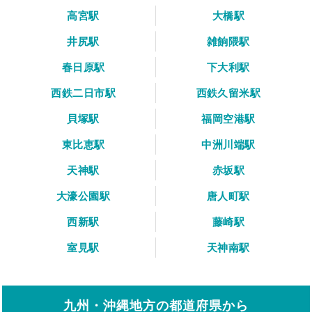
高宮駅
大橋駅
井尻駅
雑餉隈駅
春日原駅
下大利駅
西鉄二日市駅
西鉄久留米駅
貝塚駅
福岡空港駅
東比恵駅
中洲川端駅
天神駅
赤坂駅
大濠公園駅
唐人町駅
西新駅
藤崎駅
室見駅
天神南駅
九州・沖縄地方の都道府県から