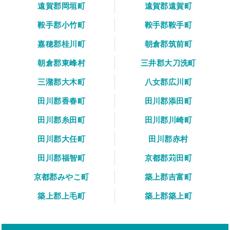
遠賀郡岡垣町
遠賀郡遠賀町
鞍手郡小竹町
鞍手郡鞍手町
嘉穂郡桂川町
朝倉郡筑前町
朝倉郡東峰村
三井郡大刀洗町
三潴郡大木町
八女郡広川町
田川郡香春町
田川郡添田町
田川郡糸田町
田川郡川崎町
田川郡大任町
田川郡赤村
田川郡福智町
京都郡苅田町
京都郡みやこ町
築上郡吉富町
築上郡上毛町
築上郡築上町