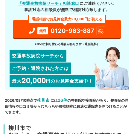
「交通事故病院サーチ」相談窓口
にご連絡ください。
事故対応の相談員が無料で相談対応致します。
電話相談でお見舞金最大20,000円が貰える
0120-963-887
24h
無料
対応
※050に切り替わる場合があります（通話無料）
交通事故病院サーチから
ご予約・通院された方には
20,000
最大
円
のお見舞金支給中！
柳川市
26件
2026/08/10時点で
には
の整骨院や接骨院があり、整骨院の詳
細情報や口コミ等からむちうちや腰椎捻挫に最適な通院先を見つけることが
できます。
柳川市で