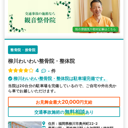
整骨院・接骨院
柳川わいわい整骨院・整体院
4
-
件
柳川わいわい整骨院・整体院は駐車場完備です。
当院は20台分の駐車場を完備しているので、ご自宅や外出先か
ら車でお越しいただけます。
20,000
お見舞金最大
円支給
無料相談
交通事故施術の
あり
住所：福岡県柳川市奥州町22-2