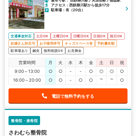
最寄り駅： 西鉄柳川駅 / 矢加部駅 / 徳益駅
アクセス：西鉄柳川駅から徒歩17分
駐車場：有（20台）
交通事故対応
土日OK
土曜日OK
日曜日OK
日祝OK
祝日OK
妊婦さん対応可
お子様同伴可
キッズスペース有
予約優先制
駐車場あり
鍼灸
無料相談OK
お見舞金
営業時間
月
火
水
木
金
土
日
祝
9:00～13:00
○
○
-
-
○
◎
◎
○
16:00～20:00
○
○
-
○
○
℡
℡
○
電話で無料予約をする
整骨院・接骨院
さわむら整骨院