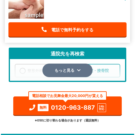
電話で無料予約をする
通院先を再検索
整形外科
整骨院・接骨院
もっと見る
エリア
福岡県
柳川市
電話相談でお見舞金最大20,000円が貰える
検索する
0120-963-887
24h
無料
対応
詳細条件で絞り込む
※050に切り替わる場合があります（通話無料）
その他の検索方法