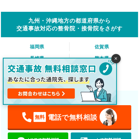
九州・沖縄地方の都道府県から
交通事故対応の整骨院・接骨院をさがす
福岡県
佐賀県
長崎県
熊本県
×
大分県
宮崎県
鹿児島県
沖縄県
交通事故後の治療や通院先をご案内します！
電話で無料相談
無料