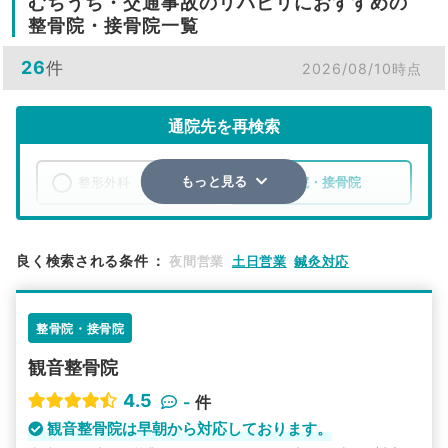
むちうち・交通事故のリハビリにおすすめの
整骨院・接骨院一覧
26
件
2026/08/10時点
通院先を再検索
整形外科
整骨院・接骨院
もっと見る
エリア
福岡県
柳川市
良く検索される条件
：
夜間営業
土日営業
鍼灸対応
検索する
整骨院・接骨院
詳細条件で絞り込む
観音整骨院
その他の検索方法
4.5
-
件
駅から探す
院名から探す
観音整骨院は早朝から対応しております。