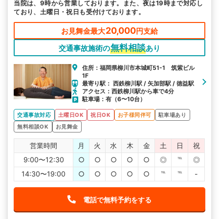
当院は、9時から営業しております。また、夜は19時まで対応し
ており、土曜日・祝日も受付けております。
20,000
お見舞金最大
円支給
無料相談
交通事故施術の
あり
住所：福岡県柳川市本城町51-1 筑紫ビル
1F
最寄り駅： 西鉄柳川駅 / 矢加部駅 / 徳益駅
アクセス：西鉄柳川駅から車で4分
駐車場：有（6〜10台）
交通事故対応
土曜日OK
祝日OK
お子様同伴可
駐車場あり
無料相談OK
お見舞金
営業時間
月
火
水
木
金
土
日
祝
9:00〜12:30
○
○
○
○
○
◎
℡
◎
14:30〜19:00
○
○
○
○
○
℡
℡
-
電話で無料予約をする