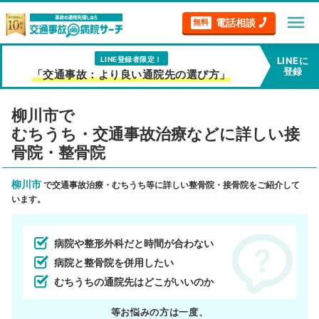
menu
電話相談
無料
LINE登録者限定！
LINEに
登録
「交通事故：より良い通院先の選び方」
柳川市で
むちうち・交通事故治療などに詳しい接
骨院・整骨院
柳川市
で交通事故治療・むちうち等に詳しい整骨院・接骨院をご紹介して
います。
病院や整形外科だと時間が合わない
病院と整骨院を併用したい
むちうちの通院先はどこがいいのか
等お悩みの方は一度、