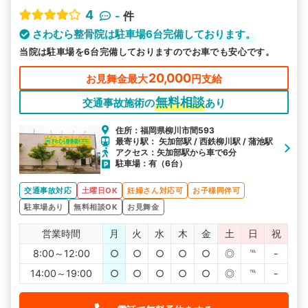
4
-
件
さわむら整骨院は駐車場6台完備しております。
当院は駐車場を6台完備しておりますのでお車でも安心です。
20,000
お見舞金最大
円支給
無料相談
交通事故施術の
あり
住所：福岡県柳川市間593
最寄り駅： 矢加部駅 / 西鉄柳川駅 / 蒲池駅
アクセス：矢加部駅から車で6分
駐車場：有（6台）
交通事故対応
土曜日OK
妊婦さん対応可
お子様同伴可
駐車場あり
無料相談OK
お見舞金
営業時間
月
火
水
木
金
土
日
祝
8:00～12:00
○
○
○
○
○
◎
℡
-
14:00～19:00
○
○
○
○
○
◎
℡
-