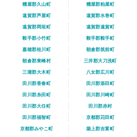
糟屋郡久山町
糟屋郡粕屋町
遠賀郡芦屋町
遠賀郡水巻町
遠賀郡岡垣町
遠賀郡遠賀町
鞍手郡小竹町
鞍手郡鞍手町
嘉穂郡桂川町
朝倉郡筑前町
朝倉郡東峰村
三井郡大刀洗町
三潴郡大木町
八女郡広川町
田川郡香春町
田川郡添田町
田川郡糸田町
田川郡川崎町
田川郡大任町
田川郡赤村
田川郡福智町
京都郡苅田町
京都郡みやこ町
築上郡吉富町