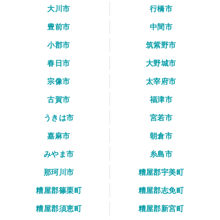
大川市
行橋市
豊前市
中間市
小郡市
筑紫野市
春日市
大野城市
宗像市
太宰府市
古賀市
福津市
うきは市
宮若市
嘉麻市
朝倉市
みやま市
糸島市
那珂川市
糟屋郡宇美町
糟屋郡篠栗町
糟屋郡志免町
糟屋郡須恵町
糟屋郡新宮町