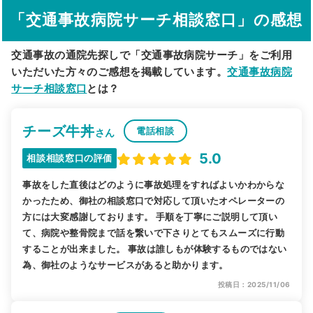
「交通事故病院サーチ相談窓口」の感想
駅から探す
院名から探す
交通事故の通院先探しで「交通事故病院サーチ」をご利用
いただいた方々のご感想を掲載しています。
交通事故病院
サーチ相談窓口
とは？
チーズ牛丼
電話相談
さん
5.0
相談相談窓口の評価
事故をした直後はどのように事故処理をすればよいかわからな
かったため、御社の相談窓口で対応して頂いたオペレーターの
方には大変感謝しております。 手順を丁寧にご説明して頂い
て、病院や整骨院まで話を繋いで下さりとてもスムーズに行動
することが出来ました。 事故は誰しもが体験するものではない
為、御社のようなサービスがあると助かります。
投稿日：2025/11/06