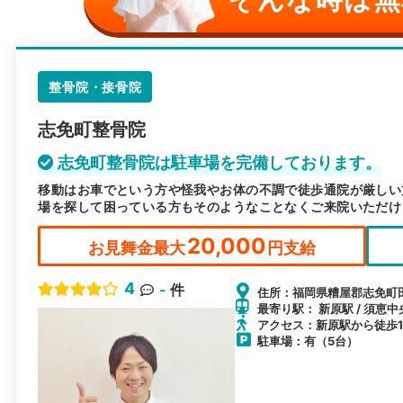
整骨院・接骨院
志免町整骨院
志免町整骨院は駐車場を完備しております。
移動はお車でという方や怪我やお体の不調で徒歩通院が厳しい
場を探して困っている方もそのようなことなくご来院いただけ
20,000
お見舞金最大
円支給
4
-
件
住所：福岡県糟屋郡志免町田
最寄り駅： 新原駅 / 須恵中
アクセス：新原駅から徒歩1
駐車場：有（5台）