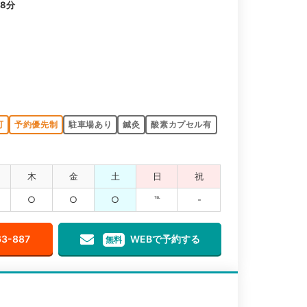
8分
可
予約優先制
駐車場あり
鍼灸
酸素カプセル有
木
金
土
日
祝
○
○
○
℡
-
63-887
WEBで予約する
無料