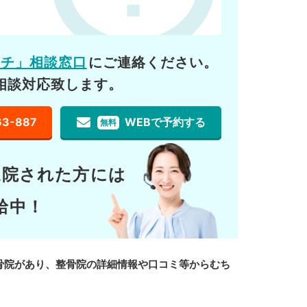
ーチ」相談窓口
にご連絡ください。
相談対応致します。
63-887
WEBで予約する
無料
通院された方には
給中！
骨院があり、整骨院の詳細情報や口コミ等からむち