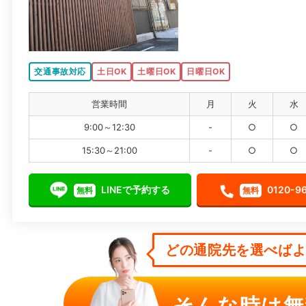
交通事故対応
土日OK
土曜日OK
日曜日OK
営業時間
月
火
水
9:00～12:30
-
○
○
15:30～21:00
-
○
○
LINEで予約する
0120-9
無料
無料
どの通院先を選べばよい
そんな時は無