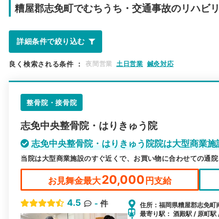
糟屋郡志免町で
むちうち・交通事故のリハビ
詳細条件で絞り込む
良く検索される条件
：
夜間営業
土日営業
鍼灸対応
整骨院・接骨院
志免中央整骨院・はりきゅう院
志免中央整骨院・はりきゅう院院は大型商業施
当院は大型商業施設のすぐ近くで、お買い物に合わせての通院
20,000
お見舞金最大
円支給
4.5
-
件
住所：福岡県糟屋郡志免町南里
最寄り駅： 酒殿駅 / 原町駅 