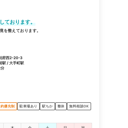
業しております。
境を整えております。
西2-20-3
前駅 / 大手町駅
2分
予約優先制
駐車場あり
駅ちか
整体
無料相談OK
木
金
土
日
祝