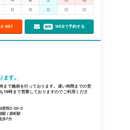
○
○
◎
◎
◎
63-887
WEBで予約する
無料
ります。
21時まで施術を行っております。遅い時間までの営
も19時まで営業しておりますのでご利用くださ
西2-20-3
須駅 / 原町駅
徒歩7分