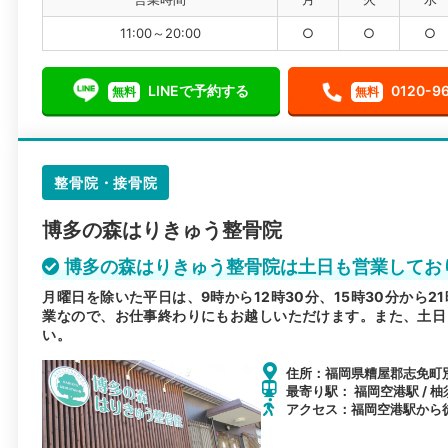
11:00～20:00
○
○
○
LINEで予約する
0120-9
無料
無料
整骨院・接骨院
博多の森はりきゅう整骨院
博多の森はりきゅう整骨院は土日も営業してお
月曜日を除いた平日は、9時から12時30分、15時30分から
業なので、お仕事終わりにもお越しいただけます。また、土日
い。
住所：福岡県糟屋郡志免町別府
最寄り駅： 福岡空港駅 / 柚
アクセス：福岡空港駅から