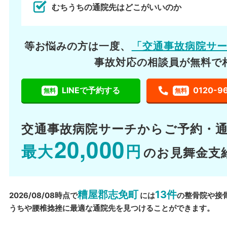
むちうちの通院先はどこがいいのか
等お悩みの方は一度、
「交通事故病院サ
事故対応の相談員が無料で
LINEで予約する
0120-9
無料
無料
交通事故病院サーチから
ご予約・
20,000
最大
円
のお見舞金支
糟屋郡志免町
13件
2026/08/08時点で
には
の整骨院や接
うちや腰椎捻挫に最適な通院先を見つけることができます。