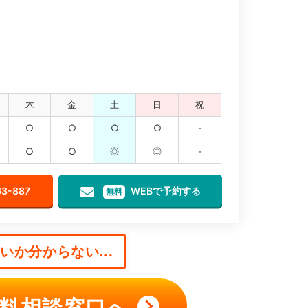
木
金
土
日
祝
○
○
○
○
-
○
○
◎
◎
-
63-887
WEBで予約する
無料
か分からない...
料相談窓口へ