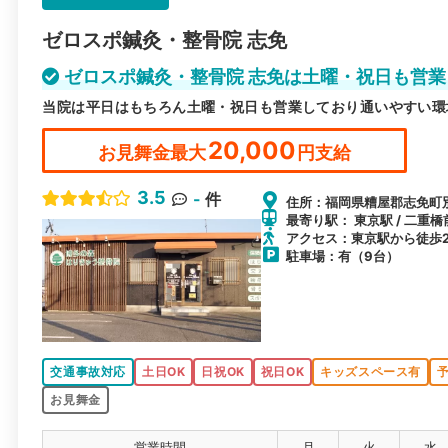
ゼロスポ鍼灸・整骨院 志免
ゼロスポ鍼灸・整骨院 志免は土曜・祝日も営
当院は平日はもちろん土曜・祝日も営業しており通いやすい環
20,000
お見舞金最大
円支給
3.5
-
件
住所：福岡県糟屋郡志免町別府
最寄り駅： 東京駅 / 二重橋
アクセス：東京駅から徒歩
駐車場：有（9台）
交通事故対応
土日OK
日祝OK
祝日OK
キッズスペース有
お見舞金
営業時間
月
火
水