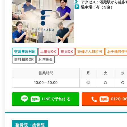
アクセス：酒殿駅から徒歩1
駐車場：有（５台）
交通事故対応
土曜日OK
祝日OK
妊婦さん対応可
お子様同伴
無料相談OK
お見舞金
営業時間
月
火
水
10:00～20:00
◎
○
○
LINEで予約する
0120-9
無料
無料
整骨院・接骨院