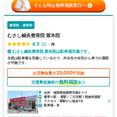
そんな時は無料相談窓口へ
整骨院・接骨院
むさし鍼灸整骨院 紫本院
4.5
-
件
むさし鍼灸整骨院 紫本院は駐車場完備です。
当院は駐車場を完備しているので、外出先や自宅から車での通院
が可能です。
20,000
お見舞金最大
円支給
無料相談
交通事故施術の
あり
住所：福岡県筑紫野市紫4-1-7
最寄り駅： 紫駅 / 二日市駅 / 朝倉街道駅
アクセス：紫駅から徒歩7分
駐車場：有