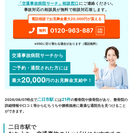
「交通事故病院サーチ」相談窓口
にご連絡ください。
事故対応の相談員が無料で相談対応致します。
電話相談でお見舞金最大20,000円が貰える
0120-963-887
24h
無料
対応
※050に切り替わる場合があります（通話無料）
交通事故病院サーチから
ご予約・通院された方には
20,000
最大
円
のお見舞金支給中！
二日市駅
21件
2026/08/07時点で
には
の整骨院や接骨院があり、整骨院の
詳細情報や口コミ等からむちうちや腰椎捻挫に最適な通院先を見つけること
ができます。
二日市駅で