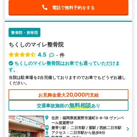
電話で無料予約をする
整骨院・接骨院
ちくしのマイレ整骨院
4.5
-
件
ちくしのマイレ整骨院はお車でも通っていただけま
す。
当院は駐車場を2台完備しておりますのでお車でもどうぞお越し
ください。
20,000
お見舞金最大
円支給
無料相談
交通事故施術の
あり
住所：福岡県筑紫野市湯町3-9-18 ヴァンベ
ール筑紫野1F
最寄り駅： 二日市駅 / 紫駅 / 西鉄二日市駅
アクセス：二日市駅から徒歩9分