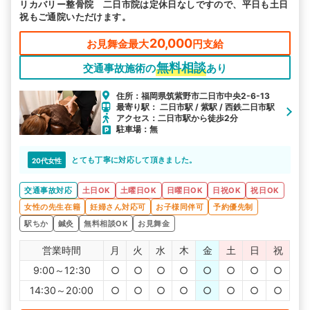
リカバリー整骨院 二日市院は定休日なしですので、平日も土日
祝もご通院いただけます。
20,000
お見舞金最大
円支給
無料相談
交通事故施術の
あり
住所：福岡県筑紫野市二日市中央2-6-13
最寄り駅： 二日市駅 / 紫駅 / 西鉄二日市駅
アクセス：二日市駅から徒歩2分
駐車場：無
とても丁寧に対応して頂きました。
20代女性
交通事故対応
土日OK
土曜日OK
日曜日OK
日祝OK
祝日OK
女性の先生在籍
妊婦さん対応可
お子様同伴可
予約優先制
駅ちか
鍼灸
無料相談OK
お見舞金
営業時間
月
火
水
木
金
土
日
祝
9:00～12:30
○
○
○
○
○
○
○
○
14:30～20:00
○
○
○
○
○
○
○
○