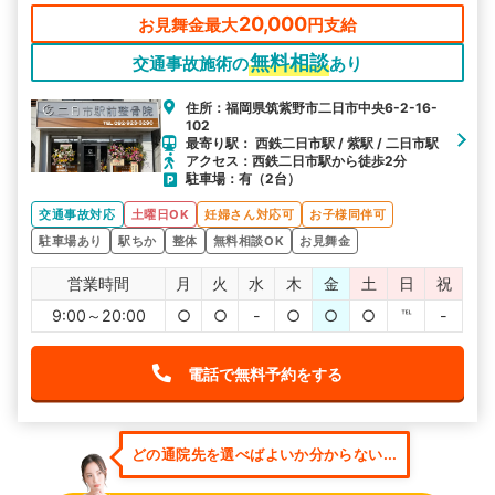
20,000
お見舞金最大
円支給
無料相談
交通事故施術の
あり
住所：福岡県筑紫野市二日市中央6-2-16-
102
最寄り駅： 西鉄二日市駅 / 紫駅 / 二日市駅
アクセス：西鉄二日市駅から徒歩2分
駐車場：有（2台）
交通事故対応
土曜日OK
妊婦さん対応可
お子様同伴可
駐車場あり
駅ちか
整体
無料相談OK
お見舞金
営業時間
月
火
水
木
金
土
日
祝
9:00～20:00
○
○
-
○
○
○
℡
-
電話で無料予約をする
どの通院先を選べばよいか分からない...