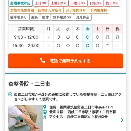
交通事故対応
土日OK
土曜日OK
日曜日OK
日祝OK
祝日OK
女性の先生在籍
妊婦さん対応可
お子様同伴可
予約優先制
駐車場あり
鍼灸
整体
無料相談OK
お見舞金
営業時間
月
火
水
木
金
土
日
祝
9:00～12:00
-
○
○
○
○
○
◎
◎
15:30～20:00
-
○
○
○
○
○
℡
-
電話で無料予約をする
杏整骨院・二日市
西鉄二日市駅から2分の距離に位置している杏整骨院・二日市はアク
セスがしやすくて便利です。
住所：福岡県筑紫野市二日市中央4-11-1
最寄り駅： 西鉄二日市駅 / 紫駅 / 二日市駅
アクセス：西鉄二日市駅から徒歩2分