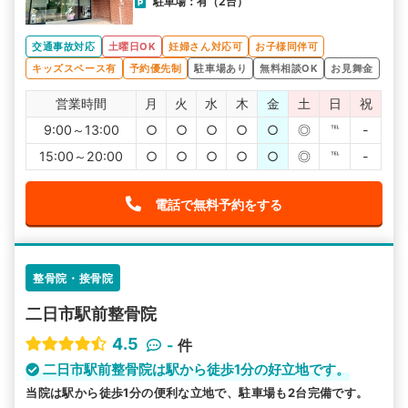
駐車場：有（2台）
交通事故対応
土曜日OK
妊婦さん対応可
お子様同伴可
キッズスペース有
予約優先制
駐車場あり
無料相談OK
お見舞金
営業時間
月
火
水
木
金
土
日
祝
9:00～13:00
○
○
○
○
○
◎
℡
-
15:00～20:00
○
○
○
○
○
◎
℡
-
電話で無料予約をする
整骨院・接骨院
二日市駅前整骨院
4.5
-
件
二日市駅前整骨院は駅から徒歩1分の好立地です。
当院は駅から徒歩1分の便利な立地で、駐車場も2台完備です。