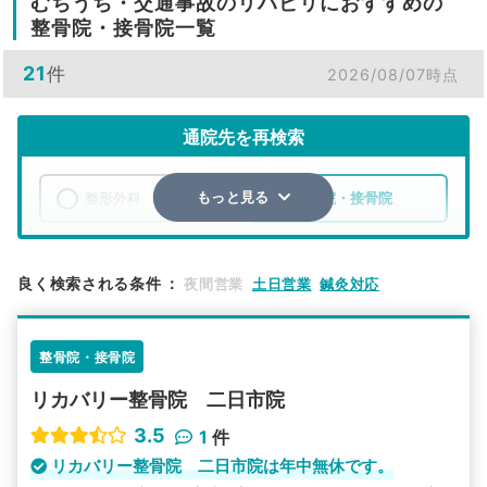
むちうち・交通事故のリハビリにおすすめの
整骨院・接骨院一覧
21
件
2026/08/07時点
通院先を再検索
整形外科
整骨院・接骨院
もっと見る
エリア
福岡県
筑紫野市
良く検索される条件
：
夜間営業
土日営業
鍼灸対応
検索する
整骨院・接骨院
詳細条件で絞り込む
リカバリー整骨院 二日市院
その他の検索方法
3.5
1
件
駅から探す
院名から探す
リカバリー整骨院 二日市院は年中無休です。