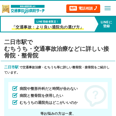
menu
電話相談
無料
LINE登録者限定！
LINEに
登録
「交通事故：より良い通院先の選び方」
二日市駅で
むちうち・交通事故治療などに詳しい接
骨院・整骨院
二日市駅
で交通事故治療・むちうち等に詳しい整骨院・接骨院をご紹介し
ています。
病院や整形外科だと時間が合わない
病院と整骨院を併用したい
むちうちの通院先はどこがいいのか
等お悩みの方は一度、