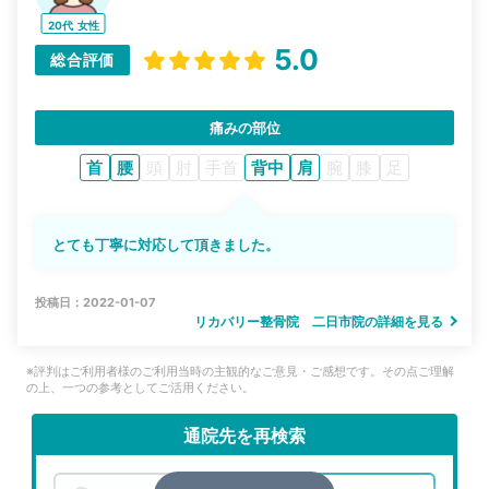
20代
女性
5.0
総合評価
痛みの部位
首
腰
頭
肘
手首
背中
肩
腕
膝
足
とても丁寧に対応して頂きました。
投稿日：2022-01-07
リカバリー整骨院 二日市院の詳細を見る
※評判はご利用者様のご利用当時の主観的なご意見・ご感想です。その点ご理解
の上、一つの参考としてご活用ください。
通院先を再検索