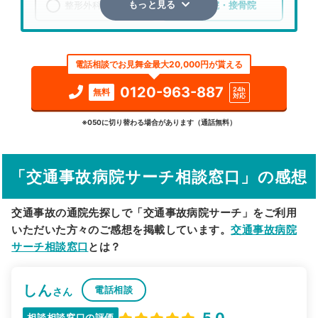
整形外科
整骨院・接骨院
もっと見る
エリア
福岡県
筑紫野市
電話相談でお見舞金最大20,000円が貰える
検索する
0120-963-887
24h
無料
対応
詳細条件で絞り込む
※050に切り替わる場合があります（通話無料）
その他の検索方法
「交通事故病院サーチ相談窓口」の感想
駅から探す
院名から探す
交通事故の通院先探しで「交通事故病院サーチ」をご利用
いただいた方々のご感想を掲載しています。
交通事故病院
サーチ相談窓口
とは？
しん
電話相談
さん
5.0
相談相談窓口の評価