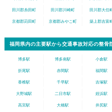
田川郡糸田町
田川郡川崎町
田川郡大任
京都郡苅田町
京都郡みやこ町
築上郡吉富
福岡県内の主要駅から
交通事故対応の整骨
博多駅
博多南駅
小倉駅
折尾駅
赤間駅
福間駅
香椎駅
千早駅
吉塚駅
大野城駅
二日市駅
姪浜駅
高宮駅
大橋駅
井尻駅