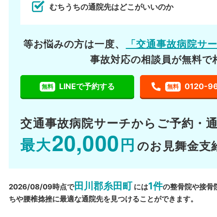
むちうちの通院先はどこがいいのか
等お悩みの方は一度、
「交通事故病院サ
事故対応の相談員が無料で
LINEで予約する
0120-9
無料
無料
交通事故病院サーチから
ご予約・
20,000
最大
円
のお見舞金支
田川郡糸田町
1件
2026/08/09時点で
には
の整骨院や接骨
ちや腰椎捻挫に最適な通院先を見つけることができます。