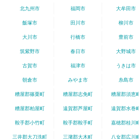
北九州市
福岡市
大牟田市
飯塚市
田川市
柳川市
大川市
行橋市
豊前市
筑紫野市
春日市
大野城市
古賀市
福津市
うきは市
朝倉市
みやま市
糸島市
糟屋郡篠栗町
糟屋郡志免町
糟屋郡須恵
糟屋郡粕屋町
遠賀郡芦屋町
遠賀郡水巻
鞍手郡小竹町
鞍手郡鞍手町
嘉穂郡桂川
三井郡大刀洗町
三潴郡大木町
八女郡広川