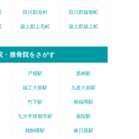
町
田川郡赤村
田川郡福智町
町
築上郡上毛町
築上郡築上町
院・接骨院をさがす
戸畑駅
黒崎駅
福工大前駅
九産大前駅
竹下駅
南福岡駅
九大学研都市駅
薬院駅
雑餉隈駅
春日原駅