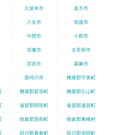
久留米市
直方市
八女市
筑後市
中間市
小郡市
宗像市
太宰府市
宮若市
嘉麻市
那珂川市
糟屋郡宇美町
町
糟屋郡新宮町
糟屋郡久山町
町
遠賀郡岡垣町
遠賀郡遠賀町
町
朝倉郡筑前町
朝倉郡東峰村
町
田川郡香春町
田川郡添田町