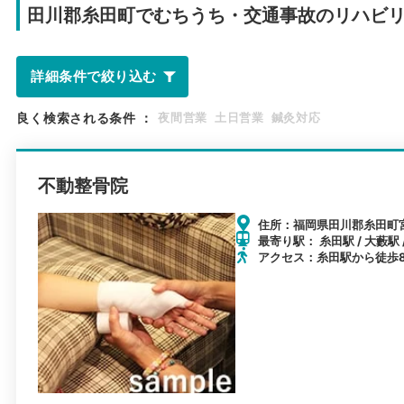
田川郡糸田町で
むちうち・交通事故のリハビ
詳細条件で絞り込む
良く検索される条件
：
夜間営業
土日営業
鍼灸対応
不動整骨院
住所：福岡県田川郡糸田町宮床
最寄り駅： 糸田駅 / 大藪駅
アクセス：糸田駅から徒歩