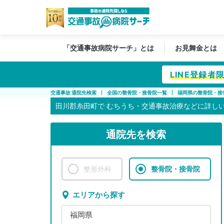
「交通事故病院サーチ」とは
お見舞金とは
LINE登録
交通事故 通院先検索
全国の整骨院・接骨院一覧
福岡県の整骨院・接
田川郡糸田町で
むちうち・交通事故治療などに詳し
通院先を検索
整形外科
整骨院・接骨院
エリアから探す
福岡県