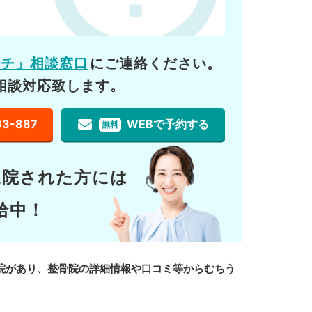
ーチ」相談窓口
にご連絡ください。
相談対応致します。
63-887
WEBで予約する
無料
通院された方には
給中！
院があり、整骨院の詳細情報や口コミ等からむちう