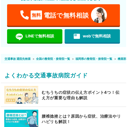
電話で無料相談
無料
featured_play_list
LINEで無料相談
webで無料相談
交通事故 通院先検索
全国の整骨院・接骨院一覧
福岡県の整骨院・接骨院一覧
糟屋郡
よくわかる交通事故病院ガイド
むちうちの症状の伝え方ポイント4つ！伝
え方が重要な理由も解説
腰椎捻挫とは？原因から症状、治療法やリ
ハビリも解説！