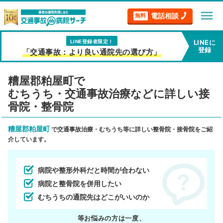
menu
電話相談
無料
LINE登録者限定！
LINEに
登録
「交通事故：より良い通院先の選び方」
糟屋郡粕屋町で
むちうち・交通事故治療などに詳しい接
骨院・整骨院
糟屋郡粕屋町
で交通事故治療・むちうち等に詳しい整骨院・接骨院をご紹
介しています。
病院や整形外科だと時間が合わない
病院と整骨院を併用したい
むちうちの通院先はどこがいいのか
等お悩みの方は一度、