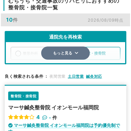
むちうち・交通事故のリハビリにおすすめの
整骨院・接骨院一覧
10
件
2026/08/09時点
通院先を再検索
整形外科
整骨院・接骨院
もっと見る
エリア
福岡県
糟屋郡粕屋町
良く検索される条件
：
夜間営業
土日営業
鍼灸対応
検索する
整骨院・接骨院
詳細条件で絞り込む
マーサ鍼灸整骨院 イオンモール福岡院
その他の検索方法
4
-
件
駅から探す
院名から探す
マーサ鍼灸整骨院 イオンモール福岡院は予約優先制で