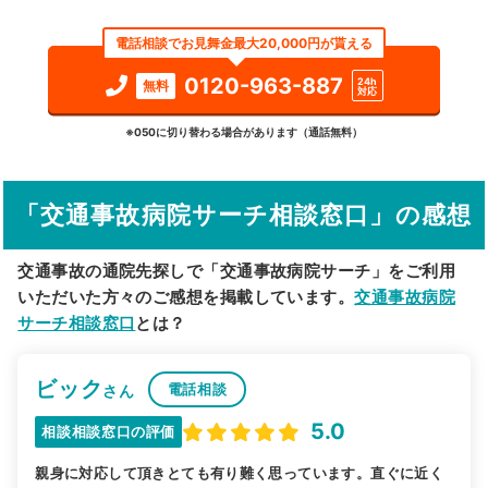
エリア
福岡県
糟屋郡粕屋町
電話相談でお見舞金最大20,000円が貰える
検索する
0120-963-887
24h
無料
対応
詳細条件で絞り込む
※050に切り替わる場合があります（通話無料）
その他の検索方法
「交通事故病院サーチ相談窓口」の感想
駅から探す
院名から探す
交通事故の通院先探しで「交通事故病院サーチ」をご利用
いただいた方々のご感想を掲載しています。
交通事故病院
サーチ相談窓口
とは？
ビック
電話相談
さん
5.0
相談相談窓口の評価
親身に対応して頂きとても有り難く思っています。直ぐに近く