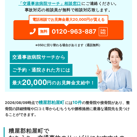
「交通事故病院サーチ」相談窓口
にご連絡ください。
事故対応の相談員が無料で相談対応致します。
電話相談でお見舞金最大20,000円が貰える
0120-963-887
24h
無料
対応
※050に切り替わる場合があります（通話無料）
交通事故病院サーチから
ご予約・通院された方には
20,000
最大
円
のお見舞金支給中！
糟屋郡粕屋町
10件
2026/08/09時点で
には
の整骨院や接骨院があり、整
骨院の詳細情報や口コミ等からむちうちや腰椎捻挫に最適な通院先を見つけ
ることができます。
糟屋郡粕屋町で