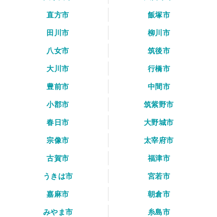
直方市
飯塚市
田川市
柳川市
八女市
筑後市
大川市
行橋市
豊前市
中間市
小郡市
筑紫野市
春日市
大野城市
宗像市
太宰府市
古賀市
福津市
うきは市
宮若市
嘉麻市
朝倉市
みやま市
糸島市