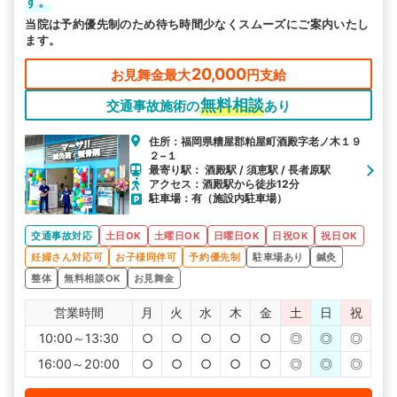
す。
当院は予約優先制のため待ち時間少なくスムーズにご案内いたし
ます。
20,000
お見舞金最大
円支給
無料相談
交通事故施術の
あり
住所：福岡県糟屋郡粕屋町酒殿字老ノ木１９
２−１
最寄り駅： 酒殿駅 / 須恵駅 / 長者原駅
アクセス：酒殿駅から徒歩12分
駐車場：有（施設内駐車場）
交通事故対応
土日OK
土曜日OK
日曜日OK
日祝OK
祝日OK
妊婦さん対応可
お子様同伴可
予約優先制
駐車場あり
鍼灸
整体
無料相談OK
お見舞金
営業時間
月
火
水
木
金
土
日
祝
10:00～13:30
○
○
○
○
○
◎
◎
◎
16:00～20:00
○
○
○
○
○
◎
◎
◎