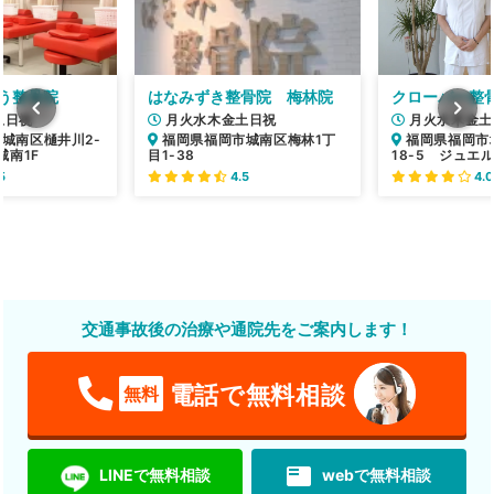
う整骨院
はなみずき整骨院 梅林院
クローバー整
土日祝
月火水木金土日祝
月火水木金土
城南区樋井川2-
福岡県福岡市城南区梅林1丁
福岡県福岡市
城南1F
目1-38
18-5 ジュエ
5
4.5
4.0
交通事故後の治療や通院先をご案内します！
電話で無料相談
無料
featured_play_list
LINEで無料相談
webで無料相談