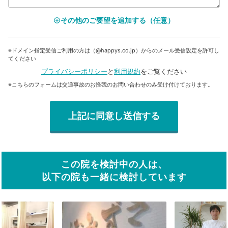
その他のご要望を追加する（任意）
add_circle_outline
※ドメイン指定受信ご利用の方は（@happys.co.jp）からのメール受信設定を許可し
てください
プライバシーポリシー
と
利用規約
をご覧ください
※こちらのフォームは交通事故のお怪我のお問い合わせのみ受け付けております。
この院を検討中の人は、
以下の院も一緒に検討しています