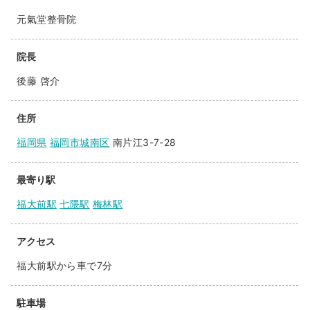
元氣堂整骨院
院長
後藤 啓介
住所
福岡県
福岡市城南区
南片江3-7-28
最寄り駅
福大前駅
七隈駅
梅林駅
アクセス
福大前駅から車で7分
駐車場