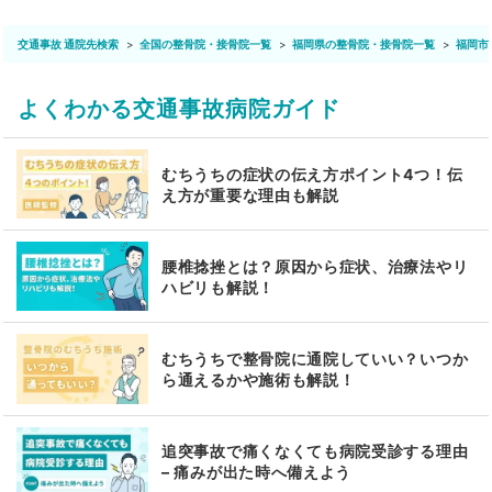
交通事故 通院先検索
全国の整骨院・接骨院一覧
福岡県の整骨院・接骨院一覧
福岡市
よくわかる交通事故病院ガイド
むちうちの症状の伝え方ポイント4つ！伝
え方が重要な理由も解説
腰椎捻挫とは？原因から症状、治療法やリ
ハビリも解説！
むちうちで整骨院に通院していい？いつか
ら通えるかや施術も解説！
追突事故で痛くなくても病院受診する理由
– 痛みが出た時へ備えよう