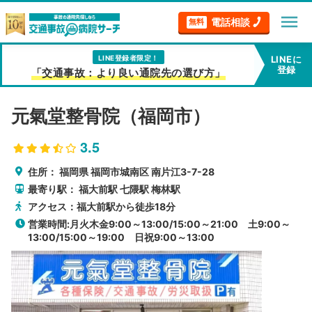
menu
電話相談
無料
LINE登録者限定！
LINEに
登録
「交通事故：より良い通院先の選び方」
元氣堂整骨院（福岡市）
3.5
住所：
福岡県
福岡市城南区
南片江3-7-28
最寄り駅：
福大前駅
七隈駅
梅林駅
アクセス：福大前駅から徒歩18分
営業時間:月火木金9:00～13:00/15:00～21:00 土9:00～
13:00/15:00～19:00 日祝9:00～13:00