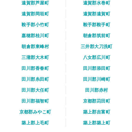
遠賀郡芦屋町
遠賀郡水巻町
遠賀郡岡垣町
遠賀郡遠賀町
鞍手郡小竹町
鞍手郡鞍手町
嘉穂郡桂川町
朝倉郡筑前町
朝倉郡東峰村
三井郡大刀洗町
三潴郡大木町
八女郡広川町
田川郡香春町
田川郡添田町
田川郡糸田町
田川郡川崎町
田川郡大任町
田川郡赤村
田川郡福智町
京都郡苅田町
京都郡みやこ町
築上郡吉富町
築上郡上毛町
築上郡築上町