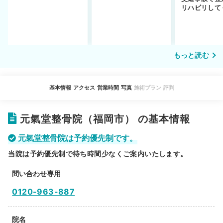
ットや注意点を解説
通えるかや施術も解
リハビリして
説！
い…転院する
もっと読む
基本情報
アクセス
営業時間
写真
施術プラン
評判
元氣堂整骨院（福岡市） の基本情報
元氣堂整骨院は予約優先制です。
当院は予約優先制で待ち時間少なくご案内いたします。
問い合わせ専用
0120-963-887
院名