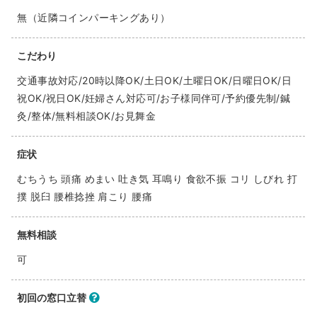
無（近隣コインパーキングあり）
こだわり
交通事故対応/20時以降OK/土日OK/土曜日OK/日曜日OK/日
祝OK/祝日OK/妊婦さん対応可/お子様同伴可/予約優先制/鍼
灸/整体/無料相談OK/お見舞金
症状
むちうち 頭痛 めまい 吐き気 耳鳴り 食欲不振 コリ しびれ 打
撲 脱臼 腰椎捻挫 肩こり 腰痛
無料相談
可
初回の窓口立替