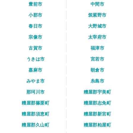
豊前市
中間市
小郡市
筑紫野市
春日市
大野城市
宗像市
太宰府市
古賀市
福津市
うきは市
宮若市
嘉麻市
朝倉市
みやま市
糸島市
那珂川市
糟屋郡宇美町
糟屋郡篠栗町
糟屋郡志免町
糟屋郡須恵町
糟屋郡新宮町
糟屋郡久山町
糟屋郡粕屋町