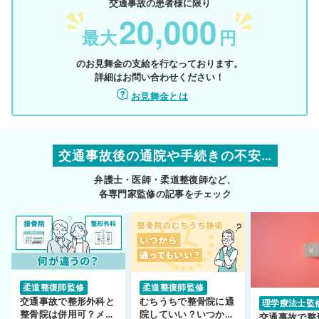
交通事故の患者様に限り
20,000
最大
円
のお見舞金の支給を行なっております。
詳細はお問い合わせください！
お見舞金とは
交通事故後の通院や手続きの不安…
弁護士・医師・柔道整復師など、
各専門家監修の記事をチェック
柔道整復師監修
柔道整復師監修
交通事故で整形外科と
むちうちで整骨院に通
理学療法士監
整骨院は併用可？メリ
院していい？いつから
交通事故で整