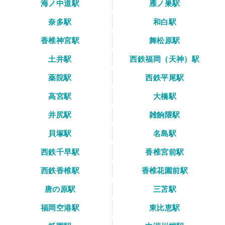
海ノ中道駅
雁ノ巣駅
奈多駅
和白駅
香椎神宮駅
舞松原駅
土井駅
西鉄福岡（天神）駅
薬院駅
西鉄平尾駅
高宮駅
大橋駅
井尻駅
雑餉隈駅
貝塚駅
名島駅
西鉄千早駅
香椎宮前駅
西鉄香椎駅
香椎花園前駅
唐の原駅
三苫駅
福岡空港駅
東比恵駅