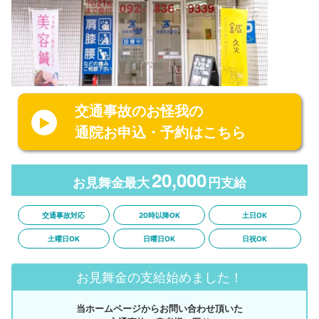
交通事故のお怪我の
通院お申込・予約はこちら
20,000
お見舞金最大
円支給
交通事故対応
20時以降OK
土日OK
土曜日OK
日曜日OK
日祝OK
お見舞金の支給始めました！
当ホームページからお問い合わせ頂いた