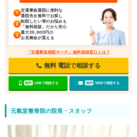
交通事故通院に便利な
通院先を無料でお探し
転院したい等のお悩みも
「無料相談」だから安心
最大20,000円の
お見舞金が貰える
「交通事故病院サーチ」無料相談窓口とは？
無料
電話で相談する
無料
LINEで相談する
無料
WEBで相談する
元氣堂整骨院の院長・スタッフ