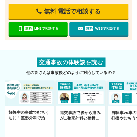
無料
電話で相談する
無料
LINEで相談する
無料
WEBで相談する
交通事故の体験談を読む
他の皆さんは事故後どのように対応しているの？
妊娠中の事故でむちう
追突事故で後から痛み
自転車vs車
ちに！整形外科で治療
が…整形外科と整骨院
打撲やむちう
できず
の併用通院〜示談まで
を進めるまで