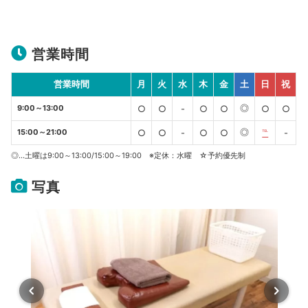
営業時間
営業時間
月
火
水
木
金
土
日
祝
◎
9:00～13:00
○
○
-
○
○
○
○
◎
15:00～21:00
○
○
-
○
○
℡
-
◎…土曜は9:00～13:00/15:00～19:00 ※定休：水曜 ☆予約優先制
写真