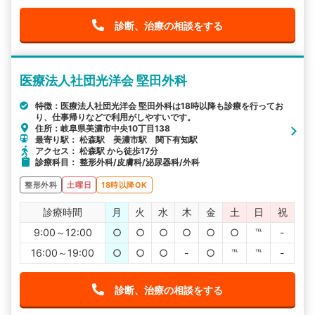
診断、治療の相談をする
医療法人社団光洋会 堅田外科
特徴：医療法人社団光洋会 堅田外科は18時以降も診療を行ってお
り、仕事帰りなどで利用がしやすいです。
住所：岐阜県美濃市中央10丁目138
最寄り駅： 松森駅 美濃市駅 関下有知駅
アクセス： 松森駅 から徒歩17分
診療科目： 整形外科/皮膚科/泌尿器科/外科
整形外科
土曜日
18時以降OK
診療時間
月
火
水
木
金
土
日
祝
9:00～12:00
○
○
○
○
○
○
℡
-
16:00～19:00
○
○
○
-
○
℡
℡
-
診断、治療の相談をする