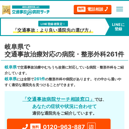
menu
電話相談
無料
LINE登録者限定！
LINEに
登録
「交通事故：より良い通院先の選び方」
岐阜県で
交通事故治療対応の病院・整形外科261件
岐阜県
で交通事故治療やむちうち改善に対応している病院・整形外科をご紹
介しています。
岐阜県
261件
には全部で
の整形外科や病院があります。その中から通いや
すく適切な通院先を見つけることができます。
「交通事故病院サーチ相談窓口」
では、
あなたの症状や状況に合わせて
適切な通院先をご紹介しています。
0120-963-887
24h
無料
対応