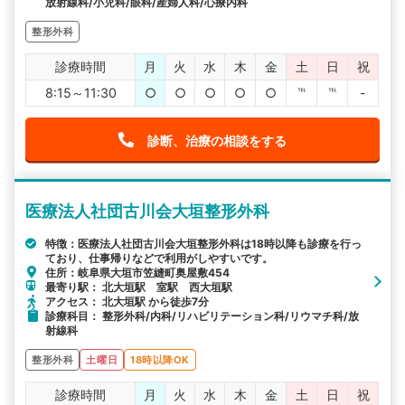
放射線科/小児科/眼科/産婦人科/心療内科
整形外科
診療時間
月
火
水
木
金
土
日
祝
8:15～11:30
○
○
○
○
○
℡
℡
-
診断、治療の相談をする
医療法人社団古川会大垣整形外科
特徴：医療法人社団古川会大垣整形外科は18時以降も診療を行っ
ており、仕事帰りなどで利用がしやすいです。
住所：岐阜県大垣市笠縫町奥屋敷454
最寄り駅： 北大垣駅 室駅 西大垣駅
アクセス： 北大垣駅 から徒歩7分
診療科目： 整形外科/内科/リハビリテーション科/リウマチ科/放
射線科
整形外科
土曜日
18時以降OK
診療時間
月
火
水
木
金
土
日
祝