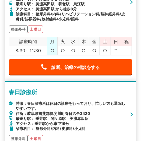
最寄り駅： 美濃高田駅 養老駅 烏江駅
アクセス： 美濃高田駅 から徒歩8分
診療科目： 整形外科/内科/リハビリテーション科/脳神経外科/皮
膚科/泌尿器科/放射線科/小児科/眼科
整形外科
土曜日
診療時間
月
火
水
木
金
土
日
祝
8:30～11:30
○
○
○
○
○
○
℡
-
診断、治療の相談をする
春日診療所
特徴：春日診療所は休日の診療を行っており、忙しい方も通院し
やすいです。
住所：岐阜県揖斐郡揖斐川町春日六合3420
最寄り駅： 垂井駅 関ケ原駅 美濃赤坂駅
アクセス：垂井駅から車で19分
診療科目： 整形外科/内科/皮膚科/小児科
整形外科
土曜日