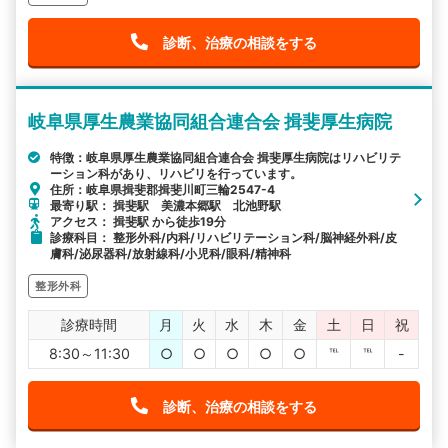
診断、治療の相談をする
岐阜県厚生農業協同組合連合会 揖斐厚生病院
特徴：岐阜県厚生農業協同組合連合会 揖斐厚生病院はリハビリテ
ーション科があり、リハビリを行っています。
住所：岐阜県揖斐郡揖斐川町三輪2547-4
最寄り駅： 揖斐駅 美濃本郷駅 北池野駅
アクセス： 揖斐駅 から徒歩19分
診療科目： 整形外科/内科/リハビリテーション科/脳神経外科/皮
膚科/泌尿器科/放射線科/小児科/眼科/精神科
整形外科
診療時間
月
火
水
木
金
土
日
祝
8:30～11:30
○
○
○
○
○
℡
℡
-
診断、治療の相談をする