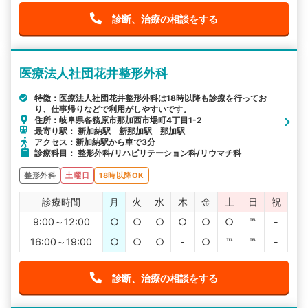
診断、治療の相談をする
医療法人社団花井整形外科
特徴：医療法人社団花井整形外科は18時以降も診療を行ってお
り、仕事帰りなどで利用がしやすいです。
住所：岐阜県各務原市那加西市場町4丁目1-2
最寄り駅： 新加納駅 新那加駅 那加駅
アクセス：新加納駅から車で3分
診療科目： 整形外科/リハビリテーション科/リウマチ科
整形外科
土曜日
18時以降OK
診療時間
月
火
水
木
金
土
日
祝
9:00～12:00
○
○
○
○
○
○
℡
-
16:00～19:00
○
○
○
-
○
℡
℡
-
診断、治療の相談をする