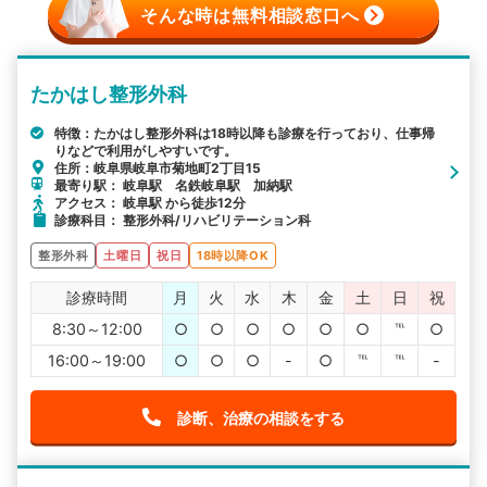
そんな時は無料相談窓口へ
たかはし整形外科
特徴：たかはし整形外科は18時以降も診療を行っており、仕事帰
りなどで利用がしやすいです。
住所：岐阜県岐阜市菊地町2丁目15
最寄り駅： 岐阜駅 名鉄岐阜駅 加納駅
アクセス： 岐阜駅 から徒歩12分
診療科目： 整形外科/リハビリテーション科
整形外科
土曜日
祝日
18時以降OK
診療時間
月
火
水
木
金
土
日
祝
8:30～12:00
○
○
○
○
○
○
℡
○
16:00～19:00
○
○
○
-
○
℡
℡
-
診断、治療の相談をする