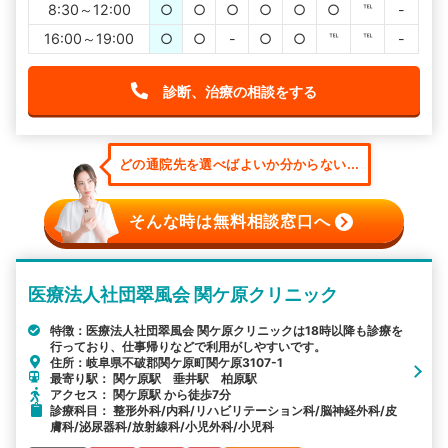
8:30～12:00
○
○
○
○
○
○
℡
-
16:00～19:00
○
○
-
○
○
℡
℡
-
診断、治療の相談をする
どの通院先を選べばよいか分からない...
そんな時は無料相談窓口へ
医療法人社団翠風会 関ケ原クリニック
特徴：医療法人社団翠風会 関ケ原クリニックは18時以降も診療を
行っており、仕事帰りなどで利用がしやすいです。
住所：岐阜県不破郡関ケ原町関ケ原3107-1
最寄り駅： 関ケ原駅 垂井駅 柏原駅
アクセス： 関ケ原駅 から徒歩7分
診療科目： 整形外科/内科/リハビリテーション科/脳神経外科/皮
膚科/泌尿器科/放射線科/小児外科/小児科