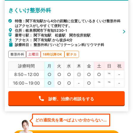
きくいけ整形外科
特徴：関下有知駅から4分の距離に位置しているきくいけ整形外科
はアクセスがしやすくて便利です。
住所：岐阜県関市下有知5230-1
最寄り駅： 関下有知駅 松森駅 関市役所前駅
アクセス： 関下有知駅 から徒歩4分
診療科目： 整形外科/リハビリテーション科/リウマチ科
整形外科
土曜日
18時以降OK
駅チカ
診療時間
月
火
水
木
金
土
日
祝
8:50～12:00
○
○
○
◎
○
○
℡
-
16:00～19:00
○
○
○
-
○
℡
℡
-
診断、治療の相談をする
どの通院先を選べばよいか分からない...