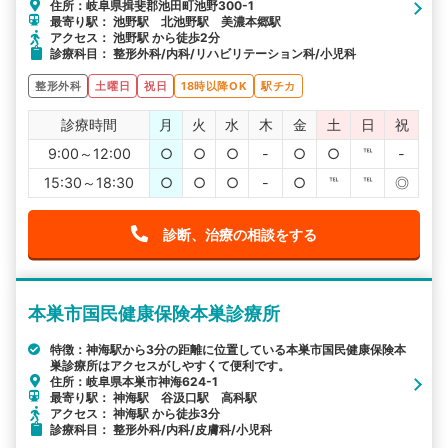
住所：岐阜県揖斐郡池田町池野300-1
最寄り駅： 池野駅 北池野駅 美濃本郷駅
アクセス： 池野駅 から徒歩2分
診療科目： 整形外科/内科/リハビリテーション科/小児科
整形外科
土曜日
祝日
18時以降OK
駅チカ
診療時間
月
火
水
木
金
土
日
祝
9:00～12:00
○
○
○
-
○
○
℡
-
15:30～18:30
○
○
○
-
○
℡
℡
◎
診断、治療の相談をする
本巣市国民健康保険本巣診療所
特徴：神海駅から3分の距離に位置している本巣市国民健康保険本
巣診療所はアクセスがしやすくて便利です。
住所：岐阜県本巣市神海624-1
最寄り駅： 神海駅 谷汲口駅 高科駅
アクセス： 神海駅 から徒歩3分
診療科目： 整形外科/内科/皮膚科/小児科