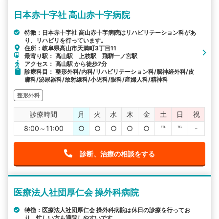
日本赤十字社 高山赤十字病院
特徴：日本赤十字社 高山赤十字病院はリハビリテーション科があ
り、リハビリを行っています。
住所：岐阜県高山市天満町3丁目11
最寄り駅： 高山駅 上枝駅 飛騨一ノ宮駅
アクセス： 高山駅 から徒歩7分
診療科目： 整形外科/内科/リハビリテーション科/脳神経外科/皮
膚科/泌尿器科/放射線科/小児科/眼科/産婦人科/精神科
整形外科
診療時間
月
火
水
木
金
土
日
祝
8:00～11:00
○
○
○
○
○
℡
℡
-
診断、治療の相談をする
医療法人社団厚仁会 操外科病院
特徴：医療法人社団厚仁会 操外科病院は休日の診療を行ってお
り、忙しい方も通院しやすいです。