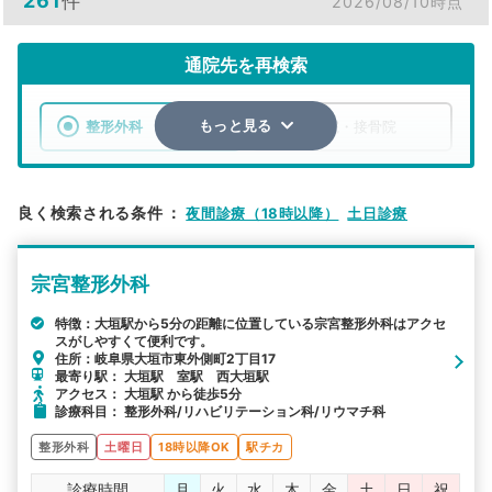
261
件
2026/08/10時点
通院先を再検索
整形外科
整骨院・接骨院
もっと見る
エリア
岐阜県
市区町村
良く検索される条件
：
夜間診療（18時以降）
土日診療
検索する
宗宮整形外科
詳細条件で絞り込む
特徴：大垣駅から5分の距離に位置している宗宮整形外科はアクセ
スがしやすくて便利です。
その他の検索方法
住所：岐阜県大垣市東外側町2丁目17
最寄り駅： 大垣駅 室駅 西大垣駅
駅から探す
院名から探す
アクセス： 大垣駅 から徒歩5分
診療科目： 整形外科/リハビリテーション科/リウマチ科
整形外科
土曜日
18時以降OK
駅チカ
診療時間
月
火
水
木
金
土
日
祝