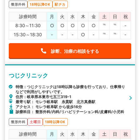
整形外科
18時以降OK
駅チカ
診療時間
月
火
水
木
金
土
日
祝
8:30～11:30
○
○
○
○
○
℡
℡
-
15:30～18:30
-
-
-
○
-
℡
℡
-
診断、治療の相談をする
つじクリニック
特徴：つじクリニックは18時以降も診療を行っており、仕事帰り
などで利用がしやすいです。
住所：岐阜県本巣市七五三319-1
最寄り駅： モレラ岐阜駅 糸貫駅 北方真桑駅
アクセス： モレラ岐阜駅 から徒歩16分
診療科目： 整形外科/内科/リハビリテーション科/皮膚科/小児科
整形外科
土曜日
18時以降OK
診療時間
月
火
水
木
金
土
日
祝