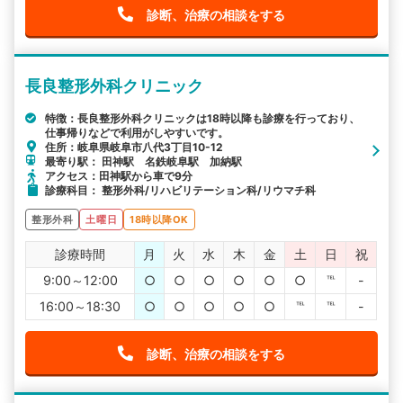
診断、治療の相談をする
長良整形外科クリニック
特徴：長良整形外科クリニックは18時以降も診療を行っており、
仕事帰りなどで利用がしやすいです。
住所：岐阜県岐阜市八代3丁目10-12
最寄り駅： 田神駅 名鉄岐阜駅 加納駅
アクセス：田神駅から車で9分
診療科目： 整形外科/リハビリテーション科/リウマチ科
整形外科
土曜日
18時以降OK
診療時間
月
火
水
木
金
土
日
祝
9:00～12:00
○
○
○
○
○
○
℡
-
16:00～18:30
○
○
○
○
○
℡
℡
-
診断、治療の相談をする