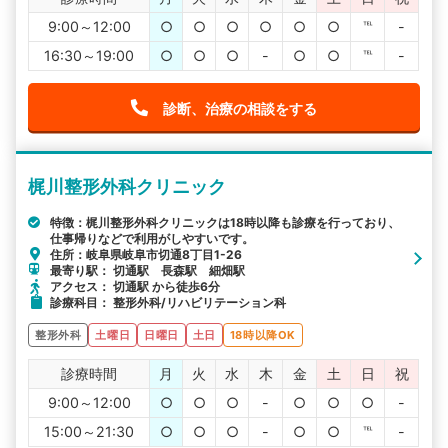
9:00～12:00
○
○
○
○
○
○
℡
-
16:30～19:00
○
○
○
-
○
○
℡
-
診断、治療の相談をする
梶川整形外科クリニック
特徴：梶川整形外科クリニックは18時以降も診療を行っており、
仕事帰りなどで利用がしやすいです。
住所：岐阜県岐阜市切通8丁目1-26
最寄り駅： 切通駅 長森駅 細畑駅
アクセス： 切通駅 から徒歩6分
診療科目： 整形外科/リハビリテーション科
整形外科
土曜日
日曜日
土日
18時以降OK
診療時間
月
火
水
木
金
土
日
祝
9:00～12:00
○
○
○
-
○
○
○
-
15:00～21:30
○
○
○
-
○
○
℡
-