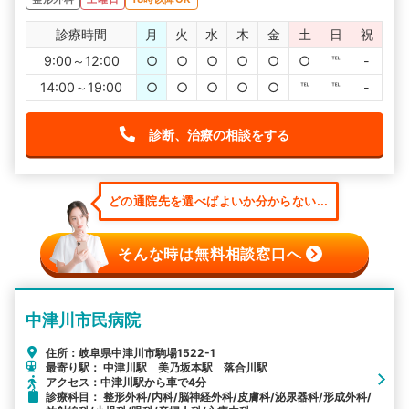
診療時間
月
火
水
木
金
土
日
祝
9:00～12:00
○
○
○
○
○
○
℡
-
14:00～19:00
○
○
○
○
○
℡
℡
-
診断、治療の相談をする
どの通院先を選べばよいか分からない...
そんな時は無料相談窓口へ
中津川市民病院
住所：岐阜県中津川市駒場1522-1
最寄り駅： 中津川駅 美乃坂本駅 落合川駅
アクセス：中津川駅から車で4分
診療科目： 整形外科/内科/脳神経外科/皮膚科/泌尿器科/形成外科/