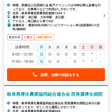
特徴：医療法人社団崇仁会 船戸クリニックは18時以降も診療を行
っており、仕事帰りなどで利用がしやすいです。
住所：岐阜県養老郡養老町船附1344-1
最寄り駅： 烏江駅 大外羽駅 友江駅
アクセス：烏江駅から車で4分
診療科目： 整形外科/内科/リハビリテーション科/泌尿器科/小児
科/精神科
整形外科
土曜日
18時以降OK
診療時間
月
火
水
木
金
土
日
祝
9:00～12:00
○
○
○
○
○
○
℡
-
17:00～19:00
○
○
○
-
○
℡
℡
-
診断、治療の相談をする
岐阜県厚生農業協同組合連合会 西美濃厚生病院
特徴：岐阜県厚生農業協同組合連合会 西美濃厚生病院は休日の診
療を行っており、忙しい方も通院しやすいです。
住所：岐阜県養老郡養老町押越986