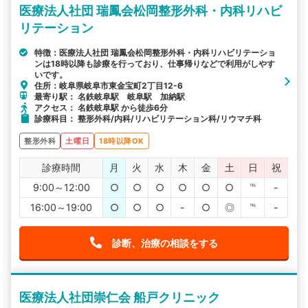
医療法人社団 瑞鳳会松岡整形外科・内科リハビ
リテーション
特徴：医療法人社団 瑞鳳会松岡整形外科・内科リハビリテーショ
ンは18時以降も診療を行っており、仕事帰りなどで利用がしやす
いです。
住所：岐阜県岐阜市東金宝町2丁目12-6
最寄り駅： 名鉄岐阜駅 岐阜駅 加納駅
アクセス： 名鉄岐阜駅 から徒歩6分
診療科目： 整形外科/内科/リハビリテーション科/リウマチ科
整形外科
土曜日
18時以降OK
診療時間
月
火
水
木
金
土
日
祝
9:00～12:00
○
○
○
○
○
○
℡
-
16:00～19:00
○
○
○
-
○
◎
℡
-
診断、治療の相談をする
医療法人社団崇仁会 船戸クリニック