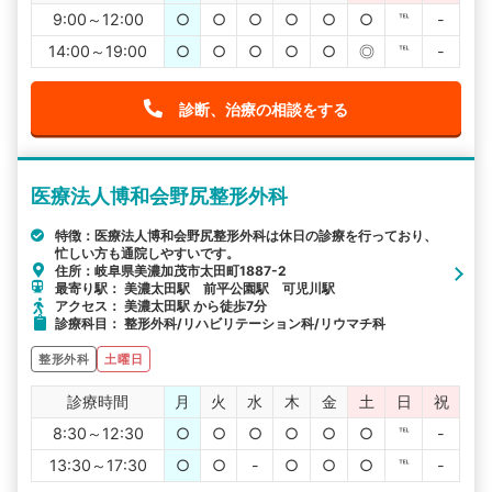
9:00～12:00
○
○
○
○
○
○
℡
-
14:00～19:00
○
○
○
○
○
◎
℡
-
診断、治療の相談をする
医療法人博和会野尻整形外科
特徴：医療法人博和会野尻整形外科は休日の診療を行っており、
忙しい方も通院しやすいです。
住所：岐阜県美濃加茂市太田町1887-2
最寄り駅： 美濃太田駅 前平公園駅 可児川駅
アクセス： 美濃太田駅 から徒歩7分
診療科目： 整形外科/リハビリテーション科/リウマチ科
整形外科
土曜日
診療時間
月
火
水
木
金
土
日
祝
8:30～12:30
○
○
○
○
○
○
℡
-
13:30～17:30
○
○
-
○
○
○
℡
-