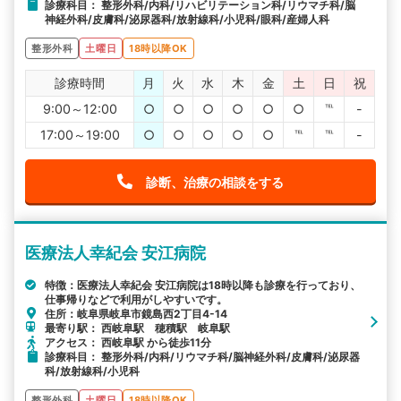
診療科目： 整形外科/内科/リハビリテーション科/リウマチ科/脳
神経外科/皮膚科/泌尿器科/放射線科/小児科/眼科/産婦人科
整形外科
土曜日
18時以降OK
診療時間
月
火
水
木
金
土
日
祝
9:00～12:00
○
○
○
○
○
○
℡
-
17:00～19:00
○
○
○
○
○
℡
℡
-
診断、治療の相談をする
医療法人幸紀会 安江病院
特徴：医療法人幸紀会 安江病院は18時以降も診療を行っており、
仕事帰りなどで利用がしやすいです。
住所：岐阜県岐阜市鏡島西2丁目4-14
最寄り駅： 西岐阜駅 穂積駅 岐阜駅
アクセス： 西岐阜駅 から徒歩11分
診療科目： 整形外科/内科/リウマチ科/脳神経外科/皮膚科/泌尿器
科/放射線科/小児科
整形外科
土曜日
18時以降OK