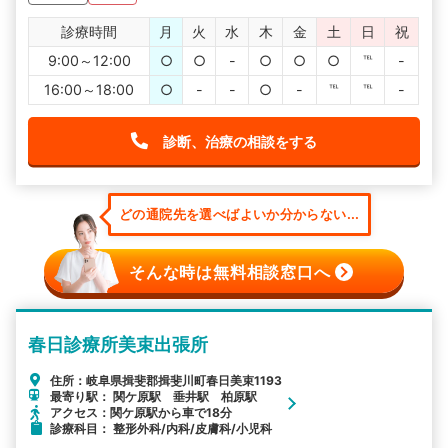
診療時間
月
火
水
木
金
土
日
祝
9:00～12:00
○
○
-
○
○
○
℡
-
16:00～18:00
○
-
-
○
-
℡
℡
-
診断、治療の相談をする
どの通院先を選べばよいか分からない...
そんな時は無料相談窓口へ
春日診療所美束出張所
住所：岐阜県揖斐郡揖斐川町春日美束1193
最寄り駅： 関ケ原駅 垂井駅 柏原駅
アクセス：関ケ原駅から車で18分
診療科目： 整形外科/内科/皮膚科/小児科