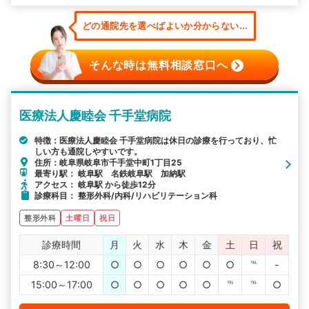
どの通院先を選べばよいか分からない...
そんな時は無料相談窓口へ
医療法人慶睦会 千手堂病院
特徴：医療法人慶睦会 千手堂病院は休日の診療を行っており、忙
しい方も通院しやすいです。
住所：岐阜県岐阜市千手堂中町1丁目25
最寄り駅： 岐阜駅 名鉄岐阜駅 加納駅
アクセス： 岐阜駅 から徒歩12分
診療科目： 整形外科/内科/リハビリテーション科
整形外科
土曜日
祝日
診療時間
月
火
水
木
金
土
日
祝
8:30～12:00
○
○
○
○
○
○
℡
-
15:00～17:00
○
○
○
○
○
℡
℡
○