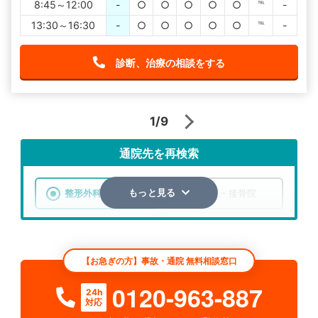
8:45～12:00
-
○
○
○
○
○
℡
-
13:30～16:30
-
○
○
○
○
○
℡
-
診断、治療の相談をする
1/9
通院先を再検索
整形外科
整骨院・接骨院
もっと見る
エリア
岐阜県
市区町村
【お急ぎの方】事故・通院 無料相談窓口
検索する
0120-963-887
24h
対応
詳細条件で絞り込む