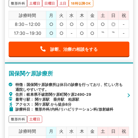
整形外科
土曜日
日曜日
土日
18時以降OK
診療時間
月
火
水
木
金
土
日
祝
8:30～12:00
○
○
○
○
○
○
◎
-
17:30～19:30
○
○
-
○
○
℡
℡
-
診断、治療の相談をする
国保関ケ原診療所
特徴：国保関ケ原診療所は休日の診療を行っており、忙しい方も
通院しやすいです。
住所：岐阜県不破郡関ケ原町関ケ原2490-29
最寄り駅： 関ケ原駅 垂井駅 柏原駅
アクセス： 関ケ原駅 から徒歩8分
診療科目： 整形外科/内科/リハビリテーション科/放射線科
整形外科
土曜日
診療時間
月
火
水
木
金
土
日
祝