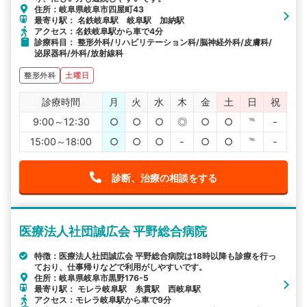
住所：岐阜県岐阜市四屋町43
最寄り駅： 名鉄岐阜駅 岐阜駅 加納駅
アクセス：名鉄岐阜駅から車で4分
診療科目： 整形外科/リハビリテーション科/脳神経外科/皮膚科/
泌尿器科/外科/放射線科
整形外科
土曜日
診療時間
月
火
水
木
金
土
日
祝
9:00～12:30
○
○
○
◎
○
○
℡
-
15:00～18:00
○
○
○
-
○
○
℡
-
診断、治療の相談をする
医療法人社団誠広会 平野総合病院
特徴：医療法人社団誠広会 平野総合病院は18時以降も診療を行っ
ており、仕事帰りなどで利用がしやすいです。
住所：岐阜県岐阜市黒野176-5
最寄り駅： モレラ岐阜駅 糸貫駅 西岐阜駅
アクセス：モレラ岐阜駅から車で9分