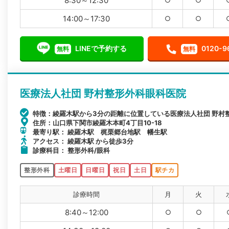
8:30～12:30
14:00～17:30
○
○
LINEで予約する
0120-9
無料
無料
医療法人社団 野村整形外科眼科医院
特徴：綾羅木駅から3分の距離に位置している医療法人社団 野村
住所：山口県下関市綾羅木本町4丁目10-18
最寄り駅： 綾羅木駅 梶栗郷台地駅 幡生駅
アクセス： 綾羅木駅 から徒歩3分
診療科目： 整形外科/眼科
整形外科
土曜日
日曜日
祝日
土日
駅チカ
診療時間
月
火
8:40～12:00
○
○