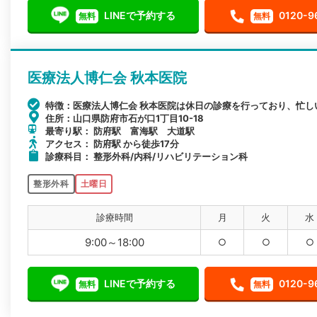
LINEで予約する
0120-9
無料
無料
医療法人博仁会 秋本医院
特徴：医療法人博仁会 秋本医院は休日の診療を行っており、忙し
住所：山口県防府市石が口1丁目10-18
最寄り駅： 防府駅 富海駅 大道駅
アクセス： 防府駅 から徒歩17分
診療科目： 整形外科/内科/リハビリテーション科
整形外科
土曜日
診療時間
月
火
水
9:00～18:00
○
○
○
LINEで予約する
0120-9
無料
無料