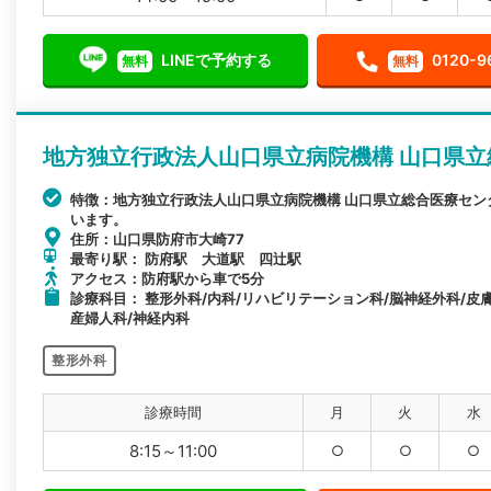
LINEで予約する
0120-9
無料
無料
地方独立行政法人山口県立病院機構 山口県
特徴：地方独立行政法人山口県立病院機構 山口県立総合医療セ
います。
住所：山口県防府市大崎77
最寄り駅： 防府駅 大道駅 四辻駅
アクセス：防府駅から車で5分
診療科目： 整形外科/内科/リハビリテーション科/脳神経外科/皮膚
産婦人科/神経内科
整形外科
診療時間
月
火
水
8:15～11:00
○
○
○