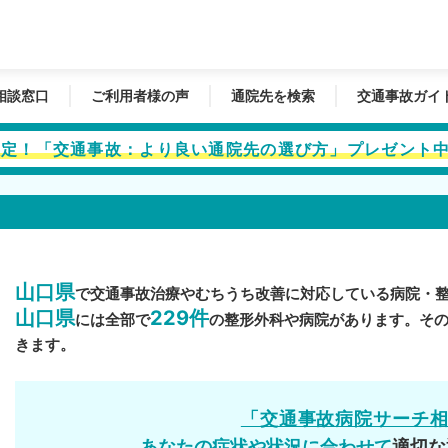
相談窓口
ご利用者様の声
通院先を検索
交通事故ガイ
者限定！「交通事故：より良い通院先の選び方」プレゼント
山口県
で交通事故治療やむちうち改善に対応している病院・
山口県
229件
には全部で
の整形外科や病院があります。そ
きます。
「交通事故病院サーチ
あなたの症状や状況に合わせて
適切な