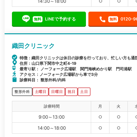
14:30～18:00
○
○
LINEで予約する
0120-9
無料
無料
織田クリニック
特徴：織田クリニックは休日の診療を行っており、忙しい方も通
住所：山口県下関市中之町4-19
最寄り駅： ノーフォーク広場駅 関門海峡めかり駅 門司港駅
アクセス：ノーフォーク広場駅から車で3分
診療科目： 整形外科/内科
整形外科
土曜日
日曜日
祝日
土日
診療時間
月
火
9:00～13:00
○
○
14:00～18:00
○
○