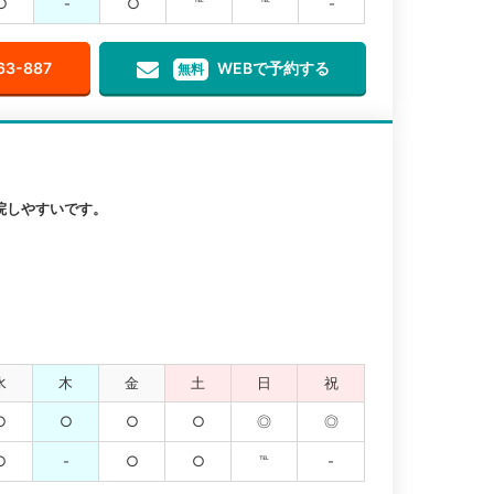
○
-
○
℡
℡
-
63-887
WEBで予約する
無料
院しやすいです。
水
木
金
土
日
祝
○
○
○
○
◎
◎
○
-
○
○
℡
-