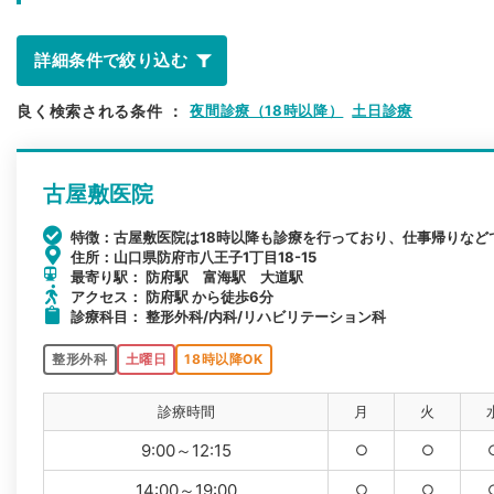
詳細条件で絞り込む
良く検索される条件
：
夜間診療（18時以降）
土日診療
古屋敷医院
特徴：古屋敷医院は18時以降も診療を行っており、仕事帰りなど
住所：山口県防府市八王子1丁目18-15
最寄り駅： 防府駅 富海駅 大道駅
アクセス： 防府駅 から徒歩6分
診療科目： 整形外科/内科/リハビリテーション科
整形外科
土曜日
18時以降OK
診療時間
月
火
9:00～12:15
○
○
14:00～19:00
○
○