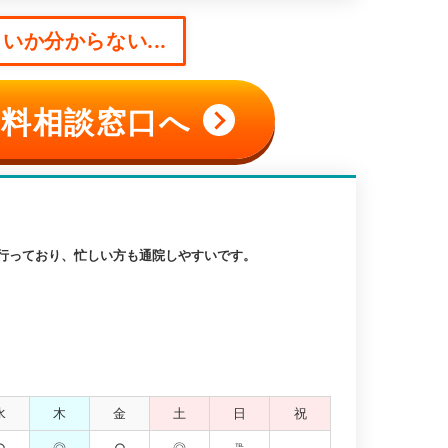
いか分からない...
料相談窓口へ
を行っており、忙しい方も通院しやすいです。
水
木
金
土
日
祝
○
◎
○
◎
℡
-