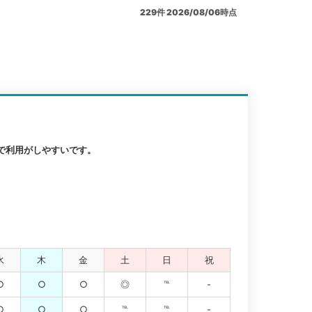
229
件
2026/08/06時点
で利用がしやすいです。
水
木
金
土
日
祝
○
○
○
◎
℡
-
○
○
○
℡
℡
-