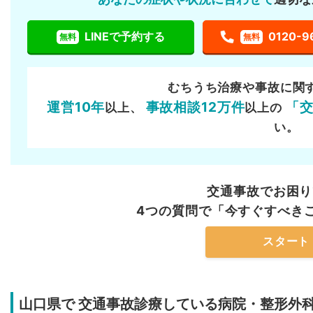
LINEで予約する
0120-9
無料
無料
むちうち治療や事故に関
運営10年
事故相談12万件
「
以上、
以上の
い。
交通事故でお困り
4つの質問で「今すぐすべき
スタート
山口県で
交通事故診療している病院・整形外