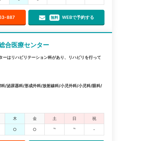
63-887
WEBで予約する
無料
立総合医療センター
ンターはリハビリテーション科があり、リハビリを行って
科/泌尿器科/形成外科/放射線科/小児外科/小児科/眼科/
木
金
土
日
祝
○
○
℡
℡
-