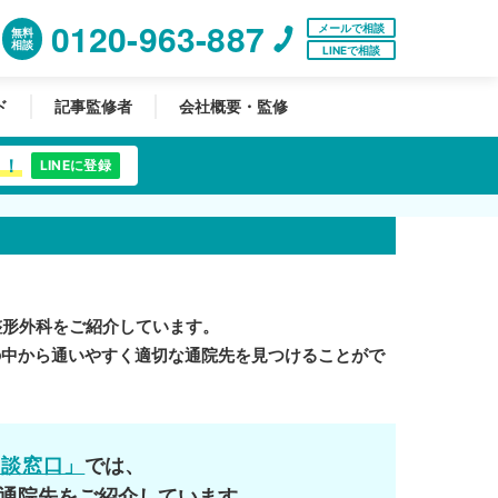
0120-963-887
メールで相談
無料
相談
LINEで相談
ド
記事監修者
会社概要・監修
中！
LINEに登録
整形外科をご紹介しています。
の中から通いやすく適切な通院先を見つけることがで
相談窓口」
では、
通院先をご紹介しています。