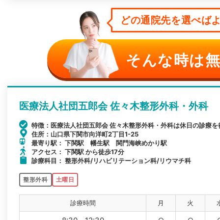
どの通院先を選べばよ
そんな時は無
医療法人社団五郎会 佐々木整形外科・外科
特徴：医療法人社団五郎会 佐々木整形外科・外科は休日の診療
住所：山口県下関市向洋町2丁目1-25
最寄り駅： 下関駅 幡生駅 関門海峡めかり駅
アクセス： 下関駅 から徒歩17分
診療科目： 整形外科/リハビリテーション科/リウマチ科
整形外科
土曜日
診療時間
月
火
○
○