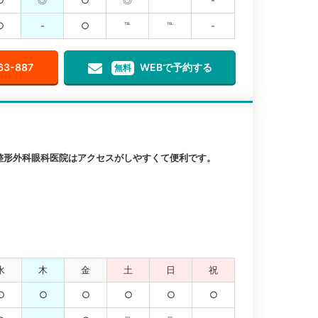
○
-
○
℡
℡
-
63-887
WEBで予約する
無料
整形外科眼科医院はアクセスがしやすくて便利です。
水
木
金
土
日
祝
○
○
○
○
○
○