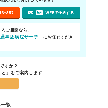
63-887
WEBで予約する
無料
するご相談なら、
交通事故病院サーチ」
にお任せくださ
ですか？
こと」を
ご案内します
科一覧