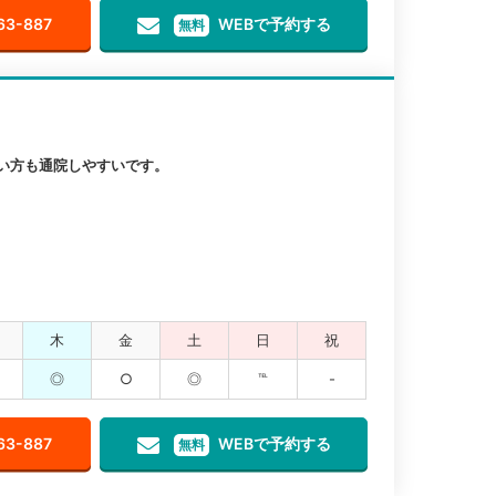
63-887
WEBで予約する
無料
い方も通院しやすいです。
木
金
土
日
祝
◎
○
◎
℡
-
63-887
WEBで予約する
無料