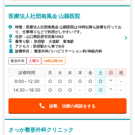
医療法人社団南風会 山縣医院
特徴：医療法人社団南風会 山縣医院は18時以降も診療を行ってお
り、仕事帰りなどで利用がしやすいです。
住所：山口県防府市田島1092
最寄り駅： 防府駅 大道駅 富海駅
アクセス：防府駅から車で6分
診療科目： 整形外科/リハビリテーション科/神経内科
整形外科
土曜日
18時以降OK
診療時間
月
火
水
木
金
土
日
祝
9:00～12:30
○
○
○
○
○
○
℡
-
14:30～18:30
○
○
○
-
○
◎
℡
-
診断、治療の相談をする
さっか整形外科クリニック