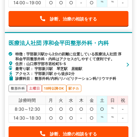
14:00～19:00
○
○
○
-
○
℡
℡
-
診断、治療の相談をする
医療法人社団 淳和会平田整形外科・内科
特徴：宇部新川駅から2分の距離に位置している医療法人社団 淳
和会平田整形外科・内科はアクセスがしやすくて便利です。
住所：山口県宇部市若松町5-5
最寄り駅： 宇部新川駅 琴芝駅 居能駅
アクセス： 宇部新川駅 から徒歩2分
診療科目： 整形外科/内科/リハビリテーション科/リウマチ科
整形外科
土曜日
18時以降OK
駅チカ
診療時間
月
火
水
木
金
土
日
祝
8:30～12:30
○
○
○
○
○
○
℡
-
14:30～18:30
○
○
○
-
○
℡
℡
-
診断、治療の相談をする