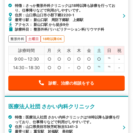
特徴：さっか整形外科クリニックは18時以降も診療を行ってお
り、仕事帰りなどで利用がしやすいです。
住所：山口県山口市小郡下郷2220-1
最寄り駅： 新山口駅 周防下郷駅 上郷駅
アクセス： 新山口駅 から徒歩9分
診療科目： 整形外科/リハビリテーション科/リウマチ科
整形外科
土曜日
18時以降OK
診療時間
月
火
水
木
金
土
日
祝
9:00～12:30
○
○
○
○
○
○
℡
-
14:30～18:30
○
○
-
○
○
℡
℡
-
診断、治療の相談をする
医療法人社団 さかい内科クリニック
特徴：医療法人社団 さかい内科クリニックは18時以降も診療を行
っており、仕事帰りなどで利用がしやすいです。
住所：山口県美祢市秋芳町秋吉5341-3
最寄り駅： 重安駅 於福駅 美祢駅