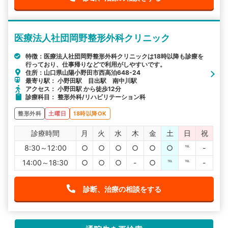
医療法人社団岡野整形外科クリニック
特徴：医療法人社団岡野整形外科クリニックは18時以降も診療を
行っており、仕事帰りなどで利用がしやすいです。
住所：山口県山陽小野田市西高泊648-24
最寄り駅： 小野田駅 目出駅 南中川駅
アクセス： 小野田駅 から徒歩12分
診療科目： 整形外科/リハビリテーション科
整形外科
土曜日
18時以降OK
診療時間
月
火
水
木
金
土
日
祝
8:30～12:00
○
○
○
○
○
○
℡
-
14:00～18:30
○
○
○
-
○
℡
℡
-
診断、治療の相談をする