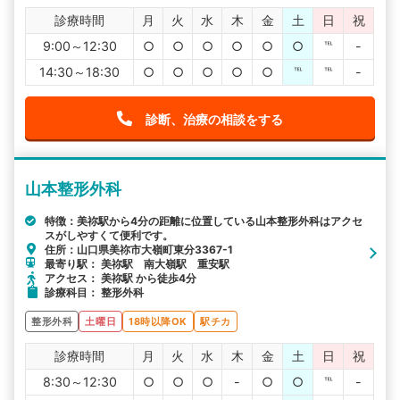
診療時間
月
火
水
木
金
土
日
祝
9:00～12:30
○
○
○
○
○
○
℡
-
14:30～18:30
○
○
○
○
○
℡
℡
-
診断、治療の相談をする
山本整形外科
特徴：美祢駅から4分の距離に位置している山本整形外科はアクセ
スがしやすくて便利です。
住所：山口県美祢市大嶺町東分3367-1
最寄り駅： 美祢駅 南大嶺駅 重安駅
アクセス： 美祢駅 から徒歩4分
診療科目： 整形外科
整形外科
土曜日
18時以降OK
駅チカ
診療時間
月
火
水
木
金
土
日
祝
8:30～12:30
○
○
○
-
○
○
℡
-