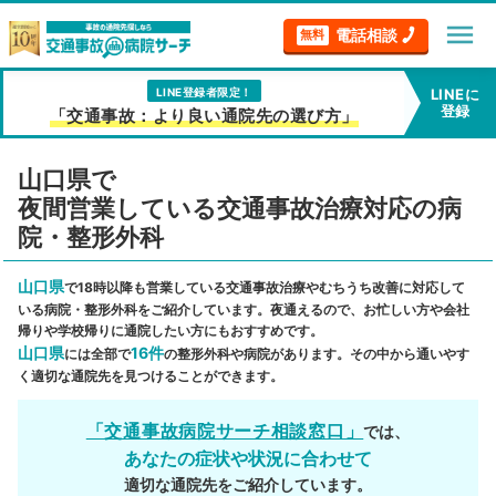
menu
電話相談
無料
LINE登録者限定！
LINEに
登録
「交通事故：より良い通院先の選び方」
山口県で
夜間営業している交通事故治療対応の病
院・整形外科
山口県
で18時以降も営業している交通事故治療やむちうち改善に対応して
いる病院・整形外科をご紹介しています。夜通えるので、お忙しい方や会社
帰りや学校帰りに通院したい方にもおすすめです。
山口県
16件
には全部で
の整形外科や病院があります。その中から通いやす
く適切な通院先を見つけることができます。
「交通事故病院サーチ相談窓口」
では、
あなたの症状や状況に合わせて
適切な通院先をご紹介しています。