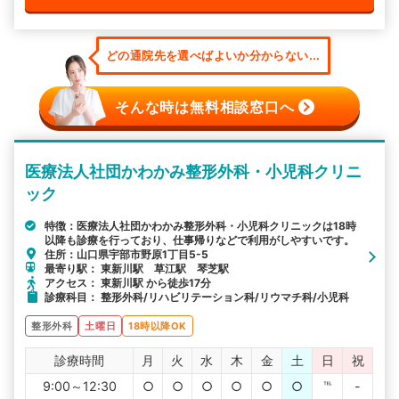
どの通院先を選べばよいか分からない...
そんな時は無料相談窓口へ
医療法人社団かわかみ整形外科・小児科クリニ
ック
特徴：医療法人社団かわかみ整形外科・小児科クリニックは18時
以降も診療を行っており、仕事帰りなどで利用がしやすいです。
住所：山口県宇部市野原1丁目5-5
最寄り駅： 東新川駅 草江駅 琴芝駅
アクセス： 東新川駅 から徒歩17分
診療科目： 整形外科/リハビリテーション科/リウマチ科/小児科
整形外科
土曜日
18時以降OK
診療時間
月
火
水
木
金
土
日
祝
9:00～12:30
○
○
○
○
○
○
℡
-