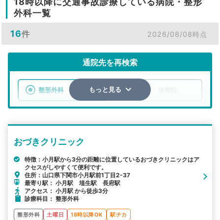
18時以降に交通事故診療している病院・整形
外科一覧
16
件
2026/08/08時点
通院先を再検索
整形外科
整骨院・接骨院
もっと見る
エリア
山口県
市区町村
おづきクリニック
検索する
特徴：小月駅から3分の距離に位置しているおづきクリニックはア
クセスがしやすくて便利です。
詳細条件で絞り込む
住所：山口県下関市小月駅前1丁目2-37
最寄り駅： 小月駅 埴生駅 長府駅
その他の検索方法
アクセス： 小月駅 から徒歩3分
診療科目： 整形外科
駅から探す
院名から探す
整形外科
土曜日
18時以降OK
駅チカ