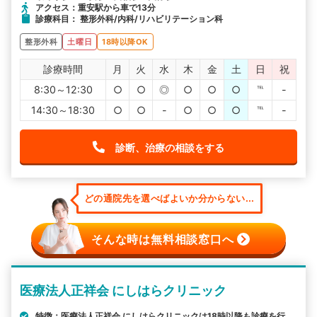
アクセス：重安駅から車で13分
診療科目： 整形外科/内科/リハビリテーション科
整形外科
土曜日
18時以降OK
診療時間
月
火
水
木
金
土
日
祝
8:30～12:30
○
○
◎
○
○
○
℡
-
14:30～18:30
○
○
-
○
○
○
℡
-
診断、治療の相談をする
どの通院先を選べばよいか分からない...
そんな時は無料相談窓口へ
医療法人正祥会 にしはらクリニック
特徴：医療法人正祥会 にしはらクリニックは18時以降も診療を行