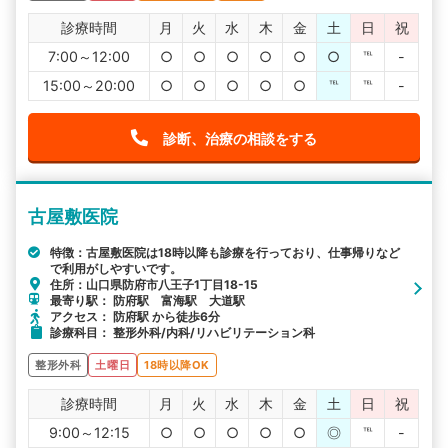
診療時間
月
火
水
木
金
土
日
祝
7:00～12:00
○
○
○
○
○
○
℡
-
15:00～20:00
○
○
○
○
○
℡
℡
-
診断、治療の相談をする
古屋敷医院
特徴：古屋敷医院は18時以降も診療を行っており、仕事帰りなど
で利用がしやすいです。
住所：山口県防府市八王子1丁目18-15
最寄り駅： 防府駅 富海駅 大道駅
アクセス： 防府駅 から徒歩6分
診療科目： 整形外科/内科/リハビリテーション科
整形外科
土曜日
18時以降OK
診療時間
月
火
水
木
金
土
日
祝
9:00～12:15
○
○
○
○
○
◎
℡
-