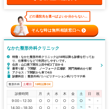
どの通院先を選べばよいか分からない...
そんな時は無料相談窓口へ
なかた整形外科クリニック
特徴：なかた整形外科クリニックは18時以降も診療を行ってお
り、仕事帰りなどで利用がしやすいです。
住所：山口県下関市上田中町2丁目9-6
最寄り駅： 下関駅 ノーフォーク広場駅 関門海峡めかり駅
アクセス：下関駅から車で4分
診療科目： 整形外科/リハビリテーション科/リウマチ科
整形外科
土曜日
18時以降OK
診療時間
月
火
水
木
金
土
日
祝
9:00～12:30
○
○
○
○
○
○
℡
-
14:30～18:30
○
○
-
○
○
℡
℡
-