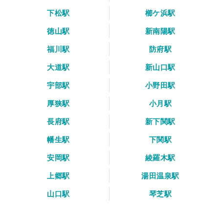
下松駅
櫛ケ浜駅
徳山駅
新南陽駅
福川駅
防府駅
大道駅
新山口駅
宇部駅
小野田駅
厚狭駅
小月駅
長府駅
新下関駅
幡生駅
下関駅
安岡駅
綾羅木駅
上郷駅
湯田温泉駅
山口駅
琴芝駅