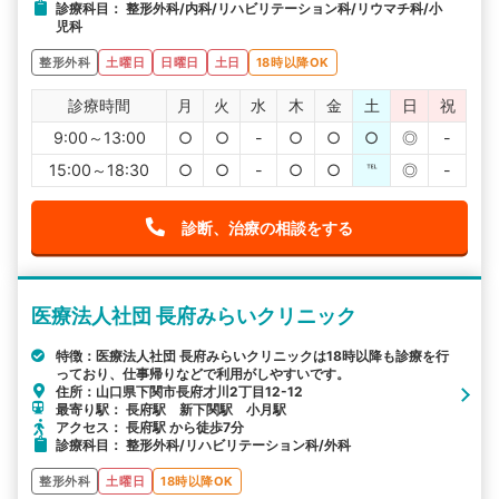
診療科目： 整形外科/内科/リハビリテーション科/リウマチ科/小
児科
整形外科
土曜日
日曜日
土日
18時以降OK
診療時間
月
火
水
木
金
土
日
祝
9:00～13:00
○
○
-
○
○
○
◎
-
15:00～18:30
○
○
-
○
○
℡
◎
-
診断、治療の相談をする
医療法人社団 長府みらいクリニック
特徴：医療法人社団 長府みらいクリニックは18時以降も診療を行
っており、仕事帰りなどで利用がしやすいです。
住所：山口県下関市長府才川2丁目12-12
最寄り駅： 長府駅 新下関駅 小月駅
アクセス： 長府駅 から徒歩7分
診療科目： 整形外科/リハビリテーション科/外科
整形外科
土曜日
18時以降OK