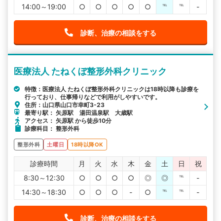
14:00～19:00
○
○
○
○
○
℡
℡
-
診断、治療の相談をする
医療法人 たねくぼ整形外科クリニック
特徴：医療法人 たねくぼ整形外科クリニックは18時以降も診療を
行っており、仕事帰りなどで利用がしやすいです。
住所：山口県山口市幸町3-23
最寄り駅： 矢原駅 湯田温泉駅 大歳駅
アクセス： 矢原駅 から徒歩10分
診療科目： 整形外科
整形外科
土曜日
18時以降OK
診療時間
月
火
水
木
金
土
日
祝
8:30～12:30
○
○
○
○
◎
◎
℡
-
14:30～18:30
○
○
○
-
○
℡
℡
-
診断、治療の相談をする