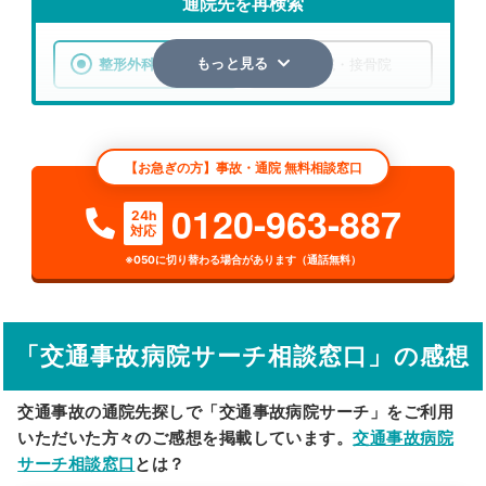
通院先を再検索
整形外科
整骨院・接骨院
もっと見る
エリア
山口県
市区町村
【お急ぎの方】事故・通院 無料相談窓口
検索する
0120-963-887
24h
対応
詳細条件で絞り込む
※050に切り替わる場合があります（通話無料）
その他の検索方法
駅から探す
院名から探す
「交通事故病院サーチ相談窓口」の感想
交通事故の通院先探しで「交通事故病院サーチ」をご利用
いただいた方々のご感想を掲載しています。
交通事故病院
サーチ相談窓口
とは？