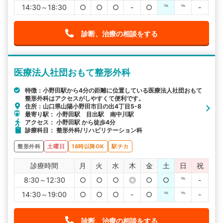
14:30～18:30
○
○
○
-
○
℡
℡
-
診断、治療の相談をする
医療法人社団おもて整形外科
特徴：小野田駅から4分の距離に位置している医療法人社団おもて
整形外科はアクセスがしやすくて便利です。
住所：山口県山陽小野田市日の出4丁目5-8
最寄り駅： 小野田駅 目出駅 南中川駅
アクセス： 小野田駅 から徒歩4分
診療科目： 整形外科/リハビリテーション科
整形外科
土曜日
18時以降OK
駅チカ
診療時間
月
火
水
木
金
土
日
祝
8:30～12:30
○
○
○
◎
○
○
℡
-
14:30～19:00
○
○
○
-
○
℡
℡
-
診断、治療の相談をする