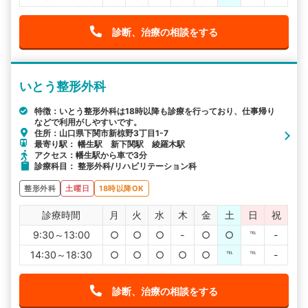
診断、治療の相談をする
いとう整形外科
特徴：いとう整形外科は18時以降も診療を行っており、仕事帰り
などで利用がしやすいです。
住所：山口県下関市新椋野3丁目1-7
最寄り駅： 幡生駅 新下関駅 綾羅木駅
アクセス：幡生駅から車で3分
診療科目： 整形外科/リハビリテーション科
整形外科
土曜日
18時以降OK
診療時間
月
火
水
木
金
土
日
祝
9:30～13:00
○
○
○
-
○
○
℡
-
14:30～18:30
○
○
○
○
○
℡
℡
-
診断、治療の相談をする