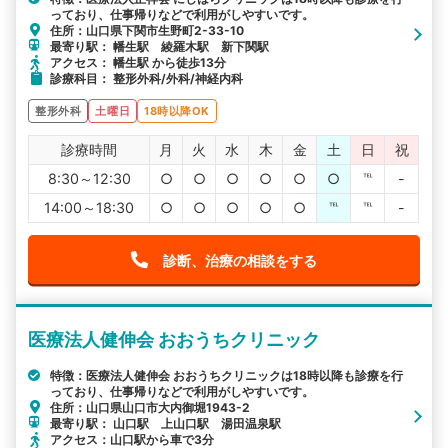
っており、仕事帰りなどで利用がしやすいです。
住所：山口県下関市生野町2-33-10
最寄り駅： 幡生駅 綾羅木駅 新下関駅
アクセス： 幡生駅 から徒歩13分
診療科目： 整形外科/外科/神経内科
整形外科
土曜日
18時以降OK
診療時間
月
火
水
木
金
土
日
祝
8:30～12:30
○
○
○
○
○
○
℡
-
14:00～18:30
○
○
○
○
○
℡
℡
-
診断、治療の相談をする
医療法人健伸会 おおうちクリニック
特徴：医療法人健伸会 おおうちクリニックは18時以降も診療を行
っており、仕事帰りなどで利用がしやすいです。
住所：山口県山口市大内御堀1943-2
最寄り駅： 山口駅 上山口駅 湯田温泉駅
アクセス：山口駅から車で3分