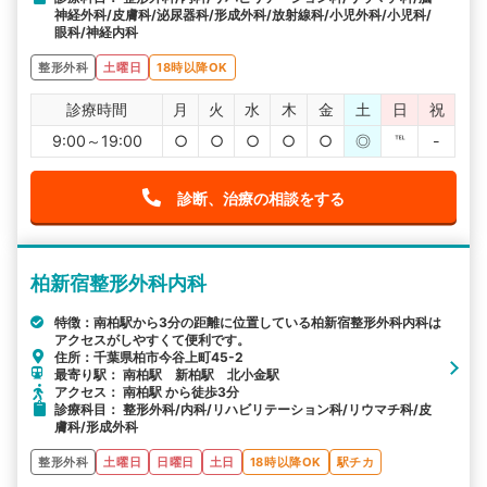
神経外科/皮膚科/泌尿器科/形成外科/放射線科/小児外科/小児科/
眼科/神経内科
整形外科
土曜日
18時以降OK
診療時間
月
火
水
木
金
土
日
祝
9:00～19:00
○
○
○
○
○
◎
℡
-
診断、治療の相談をする
柏新宿整形外科内科
特徴：南柏駅から3分の距離に位置している柏新宿整形外科内科は
アクセスがしやすくて便利です。
住所：千葉県柏市今谷上町45-2
最寄り駅： 南柏駅 新柏駅 北小金駅
アクセス： 南柏駅 から徒歩3分
診療科目： 整形外科/内科/リハビリテーション科/リウマチ科/皮
膚科/形成外科
整形外科
土曜日
日曜日
土日
18時以降OK
駅チカ