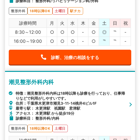
診療科目： 整形外科/リハビリテーション科/外科
整形外科
18時以降OK
土曜日
駅チカ
診療時間
月
火
水
木
金
土
日
祝
8:30～12:00
○
○
○
-
○
◎
℡
-
16:00～19:00
○
○
○
-
○
℡
℡
-
診断、治療の相談をする
潮見整形外科内科
特徴：潮見整形外科内科は18時以降も診療を行っており、仕事帰
りなどで利用がしやすいです。
住所：千葉県木更津市潮見3-11-14桃井4ビル1F
最寄り駅： 木更津駅 祇園駅 君津駅
アクセス： 木更津駅 から徒歩19分
診療科目： 整形外科/内科
整形外科
18時以降OK
土曜日