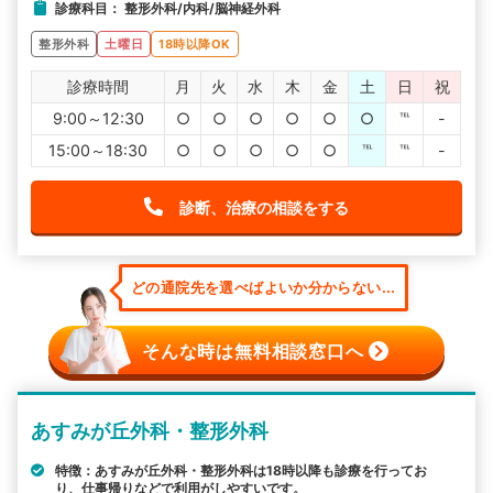
診療科目： 整形外科/内科/脳神経外科
整形外科
土曜日
18時以降OK
診療時間
月
火
水
木
金
土
日
祝
9:00～12:30
○
○
○
○
○
○
℡
-
15:00～18:30
○
○
○
○
○
℡
℡
-
診断、治療の相談をする
どの通院先を選べばよいか分からない...
そんな時は無料相談窓口へ
あすみが丘外科・整形外科
特徴：あすみが丘外科・整形外科は18時以降も診療を行ってお
り、仕事帰りなどで利用がしやすいです。