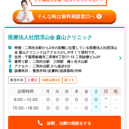
そんな時は無料相談窓口へ
医療法人社団渓山会 森山クリニック
特徴：二和向台駅から2分の距離に位置している医療法人社団渓山
会 森山クリニックはアクセスがしやすくて便利です。
住所：千葉県船橋市二和東6丁目17-12 二和診療ビル2F
最寄り駅： 二和向台駅 三咲駅 鎌ヶ谷大仏駅
アクセス： 二和向台駅 から徒歩2分
診療科目： 整形外科/皮膚科/泌尿器科/外科
整形外科
土曜日
18時以降OK
駅チカ
診療時間
月
火
水
木
金
土
日
祝
9:00～12:00
○
○
○
○
○
○
℡
-
15:00～18:30
○
○
○
-
○
℡
℡
-
診断、治療の相談をする