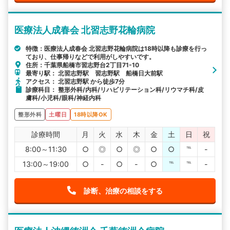
医療法人成春会 北習志野花輪病院
特徴：医療法人成春会 北習志野花輪病院は18時以降も診療を行っ
ており、仕事帰りなどで利用がしやすいです。
住所：千葉県船橋市習志野台2丁目71-10
最寄り駅： 北習志野駅 習志野駅 船橋日大前駅
アクセス： 北習志野駅 から徒歩7分
診療科目： 整形外科/内科/リハビリテーション科/リウマチ科/皮
膚科/小児科/眼科/神経内科
整形外科
土曜日
18時以降OK
診療時間
月
火
水
木
金
土
日
祝
8:00～11:30
○
◎
○
◎
○
○
℡
-
13:00～19:00
○
-
○
-
○
℡
℡
-
診断、治療の相談をする