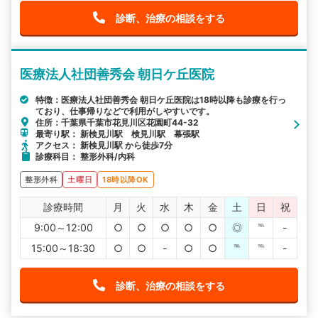
診断、治療の相談をする
医療法人社団善秀会 朝日ケ丘医院
特徴：医療法人社団善秀会 朝日ケ丘医院は18時以降も診療を行っ
ており、仕事帰りなどで利用がしやすいです。
住所：千葉県千葉市花見川区花園町44-32
最寄り駅： 新検見川駅 検見川駅 幕張駅
アクセス： 新検見川駅 から徒歩7分
診療科目： 整形外科/内科
整形外科
土曜日
18時以降OK
診療時間
月
火
水
木
金
土
日
祝
9:00～12:00
○
○
○
○
○
◎
℡
-
15:00～18:30
○
○
-
○
○
℡
℡
-
診断、治療の相談をする