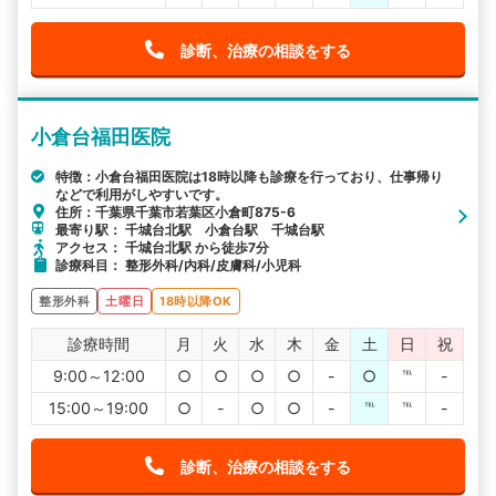
診断、治療の相談をする
小倉台福田医院
特徴：小倉台福田医院は18時以降も診療を行っており、仕事帰り
などで利用がしやすいです。
住所：千葉県千葉市若葉区小倉町875-6
最寄り駅： 千城台北駅 小倉台駅 千城台駅
アクセス： 千城台北駅 から徒歩7分
診療科目： 整形外科/内科/皮膚科/小児科
整形外科
土曜日
18時以降OK
診療時間
月
火
水
木
金
土
日
祝
9:00～12:00
○
○
○
○
-
○
℡
-
15:00～19:00
○
-
○
○
-
℡
℡
-
診断、治療の相談をする