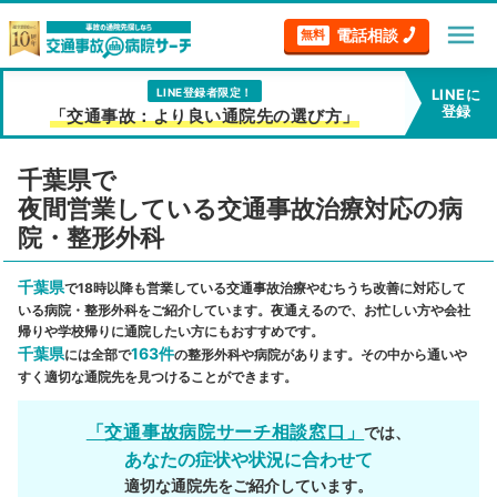
menu
電話相談
無料
LINE登録者限定！
LINEに
登録
「交通事故：より良い通院先の選び方」
千葉県で
夜間営業している交通事故治療対応の病
院・整形外科
千葉県
で18時以降も営業している交通事故治療やむちうち改善に対応して
いる病院・整形外科をご紹介しています。夜通えるので、お忙しい方や会社
帰りや学校帰りに通院したい方にもおすすめです。
千葉県
163件
には全部で
の整形外科や病院があります。その中から通いや
すく適切な通院先を見つけることができます。
「交通事故病院サーチ相談窓口」
では、
あなたの症状や状況に合わせて
適切な通院先をご紹介しています。