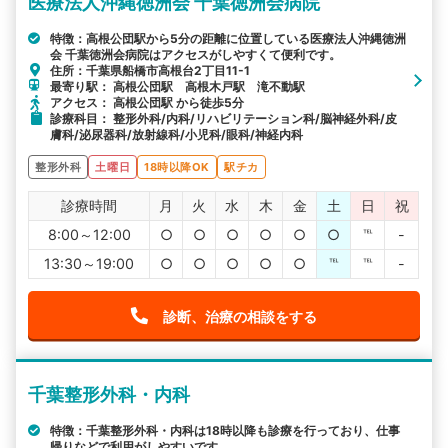
医療法人沖縄徳洲会 千葉徳洲会病院
特徴：高根公団駅から5分の距離に位置している医療法人沖縄徳洲
会 千葉徳洲会病院はアクセスがしやすくて便利です。
住所：千葉県船橋市高根台2丁目11-1
最寄り駅： 高根公団駅 高根木戸駅 滝不動駅
アクセス： 高根公団駅 から徒歩5分
診療科目： 整形外科/内科/リハビリテーション科/脳神経外科/皮
膚科/泌尿器科/放射線科/小児科/眼科/神経内科
整形外科
土曜日
18時以降OK
駅チカ
診療時間
月
火
水
木
金
土
日
祝
8:00～12:00
○
○
○
○
○
○
℡
-
13:30～19:00
○
○
○
○
○
℡
℡
-
診断、治療の相談をする
千葉整形外科・内科
特徴：千葉整形外科・内科は18時以降も診療を行っており、仕事
帰りなどで利用がしやすいです。