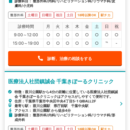
診療科目： 整形外科/内科/リハビリテーション科/リウマチ科/皮
膚科/小児科
整形外科
土曜日
日曜日
祝日
土日
18時以降OK
駅チカ
診療時間
月
火
水
木
金
土
日
祝
9:00～12:00
○
○
○
○
○
○
○
○
15:00～19:00
○
○
○
○
○
○
℡
-
診断、治療の相談をする
医療法人社団鎮誠会 千葉きぼーるクリニック
特徴：葭川公園駅から4分の距離に位置している医療法人社団鎮誠
会 千葉きぼーるクリニックはアクセスがしやすくて便利です。
住所：千葉県千葉市中央区中央4丁目5-1 QIBALL2F
最寄り駅： 葭川公園駅 県庁前駅 千葉中央駅
アクセス： 葭川公園駅 から徒歩4分
診療科目： 整形外科/内科/リハビリテーション科/リウマチ科/形
成外科
整形外科
土曜日
日曜日
祝日
土日
18時以降OK
駅チカ