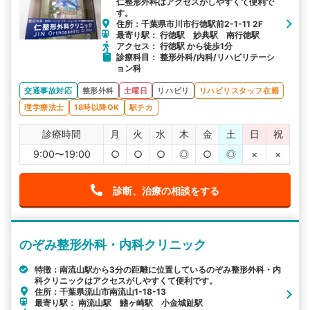
仁整形外科はアクセスがしやすくて便利で
組んでいます。
す。
住所：千葉県市川市行徳駅前2-1-11 2F
最寄り駅： 行徳駅 妙典駅 南行徳駅
アクセス： 行徳駅 から徒歩1分
診療科目： 整形外科/内科/リハビリテーシ
ョン科
交通事故対応
整形外科
土曜日
リハビリ
リハビリスタッフ在籍
理学療法士
18時以降OK
駅チカ
診療時間
月
火
水
木
金
土
日
祝
9:00〜19:00
○
○
○
◎
○
◎
×
×
診断、治療の相談をする
のぞみ整形外科・内科クリニック
特徴：南流山駅から3分の距離に位置しているのぞみ整形外科・内
科クリニックはアクセスがしやすくて便利です。
住所：千葉県流山市南流山1-18-13
最寄り駅： 南流山駅 鰭ヶ崎駅 小金城趾駅