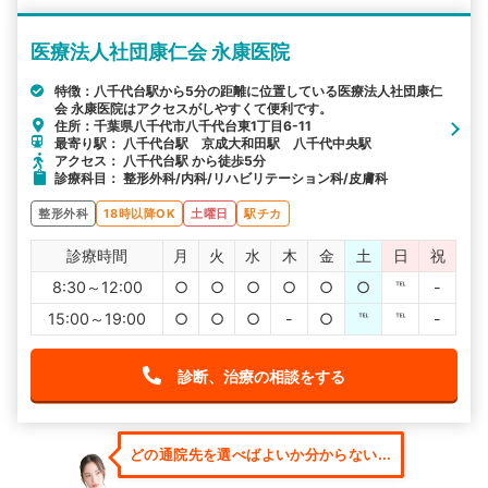
医療法人社団康仁会 永康医院
特徴：八千代台駅から5分の距離に位置している医療法人社団康仁
会 永康医院はアクセスがしやすくて便利です。
住所：千葉県八千代市八千代台東1丁目6-11
最寄り駅： 八千代台駅 京成大和田駅 八千代中央駅
アクセス： 八千代台駅 から徒歩5分
診療科目： 整形外科/内科/リハビリテーション科/皮膚科
整形外科
18時以降OK
土曜日
駅チカ
診療時間
月
火
水
木
金
土
日
祝
8:30～12:00
○
○
○
○
○
○
℡
-
15:00～19:00
○
○
○
-
○
℡
℡
-
診断、治療の相談をする
どの通院先を選べばよいか分からない...