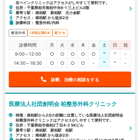
友ペインクリニックはアクセスがしやすくて便利です。
住所：千葉県柏市南柏中央6-1 三上ビル2階
最寄り駅： 南柏駅 新柏駅 北小金駅
アクセス： 南柏駅 から徒歩2分
診療科目： 整形外科/内科
整形外科
18時以降OK
駅チカ
診療時間
月
火
水
木
金
土
日
祝
9:00～12:00
○
○
○
○
○
℡
℡
-
14:30～18:30
○
○
○
○
-
℡
℡
-
診断、治療の相談をする
医療法人社団創明会 柏整形外科クリニック
特徴：南柏駅から2分の距離に位置している医療法人社団創明会
柏整形外科クリニックはアクセスがしやすくて便利です。
住所：千葉県柏市南柏2丁目4-2 SKビル
最寄り駅： 南柏駅 新柏駅 柏駅
アクセス： 南柏駅 から徒歩2分