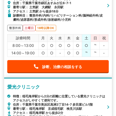
住所：千葉県千葉市緑区あすみが丘6-7-1
最寄り駅： 土気駅 大網駅 永田駅
アクセス： 土気駅 から徒歩18分
診療科目： 整形外科/内科/リハビリテーション科/脳神経外科/皮
膚科/泌尿器科/形成外科/放射線科/小児科
整形外科
土曜日
18時以降OK
診療時間
月
火
水
木
金
土
日
祝
8:00～13:00
○
○
○
○
○
○
℡
-
14:00～19:00
○
○
-
○
○
℡
℡
-
診断、治療の相談をする
愛光クリニック
特徴：稲毛海岸駅から2分の距離に位置している愛光クリニックは
アクセスがしやすくて便利です。
住所：千葉県千葉市美浜区高洲3丁目14-7 多田屋ビル1階
最寄り駅： 稲毛海岸駅 京成稲毛駅 検見川浜駅
アクセス： 稲毛海岸駅 から徒歩2分