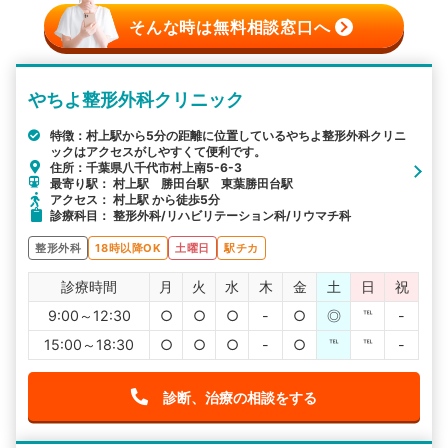
そんな時は無料相談窓口へ
やちよ整形外科クリニック
特徴：村上駅から5分の距離に位置しているやちよ整形外科クリニ
ックはアクセスがしやすくて便利です。
住所：千葉県八千代市村上南5-6-3
最寄り駅： 村上駅 勝田台駅 東葉勝田台駅
アクセス： 村上駅 から徒歩5分
診療科目： 整形外科/リハビリテーション科/リウマチ科
整形外科
18時以降OK
土曜日
駅チカ
診療時間
月
火
水
木
金
土
日
祝
9:00～12:30
○
○
○
-
○
◎
℡
-
15:00～18:30
○
○
○
-
○
℡
℡
-
診断、治療の相談をする