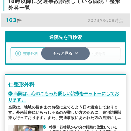
18時以降に交通事故診療している病院・整形
外科一覧
163
件
2026/08/08時点
通院先を再検索
整形外科
整骨院・接骨院
もっと見る
エリア
千葉県
市区町村
仁整形外科
検索する
当院は、心のこもった優しい治療をモットーにしてお
ります。
詳細条件で絞り込む
当院は、地域の皆さまのお役に立てるよう日々邁進しておりま
す。外来診療にいらっしゃるのが難しい方のために、在宅訪問診
その他の検索方法
療も行っております。また、交通事故にあわれた方の治療にも対
応しています。院長自身が交通事故による症状に悩んだ経験もあ
駅から探す
院名から探す
特徴：行徳駅から1分の距離に位置している
りますので、事故にあわれた方と一緒に原因を究明し治療に取り