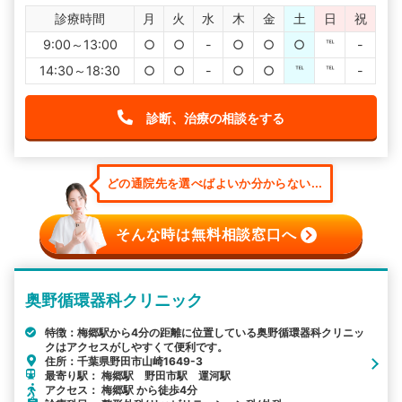
診療時間
月
火
水
木
金
土
日
祝
9:00～13:00
○
○
-
○
○
○
℡
-
14:30～18:30
○
○
-
○
○
℡
℡
-
診断、治療の相談をする
どの通院先を選べばよいか分からない...
そんな時は無料相談窓口へ
奥野循環器科クリニック
特徴：梅郷駅から4分の距離に位置している奥野循環器科クリニッ
クはアクセスがしやすくて便利です。
住所：千葉県野田市山崎1649-3
最寄り駅： 梅郷駅 野田市駅 運河駅
アクセス： 梅郷駅 から徒歩4分