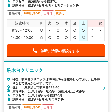
アクセス： 南流山駅 から徒歩3分
診療科目： 整形外科/内科/リハビリテーション科
整形外科
18時以降OK
土曜日
駅チカ
診療時間
月
火
水
木
金
土
日
祝
9:30～12:00
○
-
○
○
○
○
℡
-
14:30～19:00
○
○
○
○
○
◎
℡
-
診断、治療の相談をする
駒木台クリニック
特徴：駒木台クリニックは18時以降も診療を行っており、仕事帰
りなどで利用がしやすいです。
住所：千葉県流山市駒木台493-10
最寄り駅： 江戸川台駅 初石駅 流山おおたかの森駅
アクセス： 江戸川台駅 から徒歩16分
診療科目： 整形外科/内科/リウマチ科
整形外科
18時以降OK
土曜日