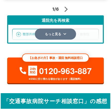
1/6
通院先を再検索
整形外科
整骨院・接骨院
もっと見る
エリア
千葉県
市区町村
【お急ぎの方】事故・通院 無料相談窓口
検索する
0120-963-887
24h
対応
詳細条件で絞り込む
※050に切り替わる場合があります（通話無料）
その他の検索方法
駅から探す
院名から探す
「交通事故病院サーチ相談窓口」の感想