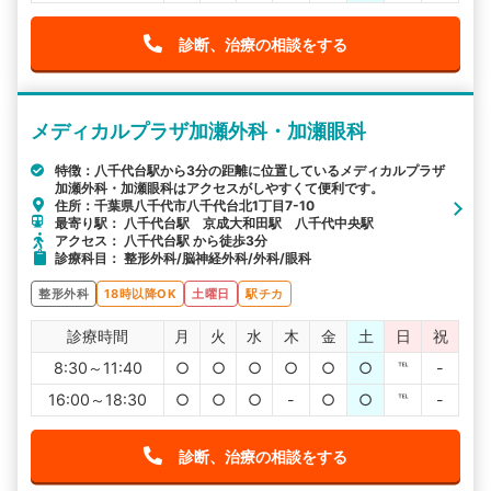
診断、治療の相談をする
メディカルプラザ加瀬外科・加瀬眼科
特徴：八千代台駅から3分の距離に位置しているメディカルプラザ
加瀬外科・加瀬眼科はアクセスがしやすくて便利です。
住所：千葉県八千代市八千代台北1丁目7-10
最寄り駅： 八千代台駅 京成大和田駅 八千代中央駅
アクセス： 八千代台駅 から徒歩3分
診療科目： 整形外科/脳神経外科/外科/眼科
整形外科
18時以降OK
土曜日
駅チカ
診療時間
月
火
水
木
金
土
日
祝
8:30～11:40
○
○
○
○
○
○
℡
-
16:00～18:30
○
○
○
-
○
○
℡
-
診断、治療の相談をする