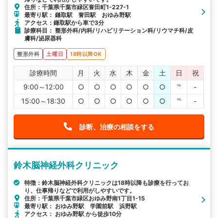
住所：千葉県千葉市緑区誉田町1-227-1
最寄り駅： 鎌取駅 誉田駅 おゆみ野駅
アクセス：鎌取駅から車で3分
診療科目： 整形外科/内科/リハビリテーション科/リウマチ科/皮
膚科/泌尿器科
整形外科
土曜日
18時以降OK
診療時間
月
火
水
木
金
土
日
祝
9:00～12:00
○
○
○
○
○
○
℡
-
15:00～18:30
○
○
○
○
○
○
℡
-
診断、治療の相談をする
鈴木脳神経外科クリニック
特徴：鈴木脳神経外科クリニックは18時以降も診療を行ってお
り、仕事帰りなどで利用がしやすいです。
住所：千葉県千葉市緑区おゆみ野南1丁目1-15
最寄り駅： おゆみ野駅 学園前駅 浜野駅
アクセス： おゆみ野駅 から徒歩10分