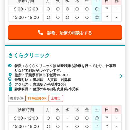
診療時間
月
火
水
木
金
土
日
祝
9:00～12:00
○
○
○
○
○
○
℡
-
15:00～19:00
○
○
○
○
○
◎
℡
-
診断、治療の相談をする
さくらクリニック
特徴：さくらクリニックは18時以降も診療を行っており、仕事帰
りなどで利用がしやすいです。
住所：千葉県富津市下飯野1350-1
最寄り駅： 青堀駅 大貫駅 君津駅
アクセス： 青堀駅 から徒歩20分
診療科目： 整形外科/内科/皮膚科/小児科
整形外科
18時以降OK
土曜日
診療時間
月
火
水
木
金
土
日
祝
9:00～12:00
○
○
-
○
○
◎
℡
-
15:00～19:00
○
○
-
○
○
℡
℡
-