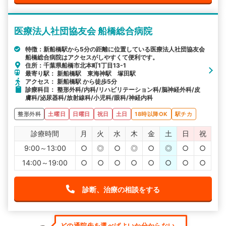
医療法人社団協友会 船橋総合病院
特徴：新船橋駅から5分の距離に位置している医療法人社団協友会
船橋総合病院はアクセスがしやすくて便利です。
住所：千葉県船橋市北本町1丁目13-1
最寄り駅： 新船橋駅 東海神駅 塚田駅
アクセス： 新船橋駅 から徒歩5分
診療科目： 整形外科/内科/リハビリテーション科/脳神経外科/皮
膚科/泌尿器科/放射線科/小児科/眼科/神経内科
整形外科
土曜日
日曜日
祝日
土日
18時以降OK
駅チカ
診療時間
月
火
水
木
金
土
日
祝
9:00～13:00
○
◎
○
◎
○
◎
○
○
14:00～19:00
○
○
○
○
○
○
○
○
診断、治療の相談をする
どの通院先を選べばよいか分からない...