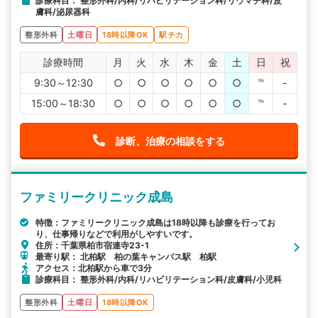
診療科目： 整形外科/内科/リハビリテーション科/リウマチ科/皮
膚科/泌尿器科
整形外科
土曜日
18時以降OK
駅チカ
診療時間
月
火
水
木
金
土
日
祝
9:30～12:30
○
○
○
○
○
○
℡
-
15:00～18:30
○
○
○
○
○
○
℡
-
診断、治療の相談をする
ファミリークリニック成島
特徴：ファミリークリニック成島は18時以降も診療を行ってお
り、仕事帰りなどで利用がしやすいです。
住所：千葉県柏市宿連寺23-1
最寄り駅： 北柏駅 柏の葉キャンパス駅 柏駅
アクセス：北柏駅から車で3分
診療科目： 整形外科/内科/リハビリテーション科/皮膚科/小児科
整形外科
土曜日
18時以降OK