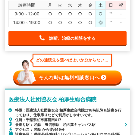
診療時間
月
火
水
木
金
土
日
祝
9:00～12:00
○
○
○
○
○
○
℡
-
14:00～19:00
○
○
○
○
○
◎
℡
-
診断、治療の相談をする
どの通院先を選べばよいか分からない...
そんな時は無料相談窓口へ
医療法人社団協友会 柏厚生総合病院
特徴：医療法人社団協友会 柏厚生総合病院は18時以降も診療を行
っており、仕事帰りなどで利用がしやすいです。
住所：千葉県柏市篠籠田617
最寄り駅： 柏駅 豊四季駅 柏の葉キャンパス駅
アクセス： 柏駅 から徒歩19分
診療科目： 整形外科/内科/リハビリテーション科/リウマチ科/脳