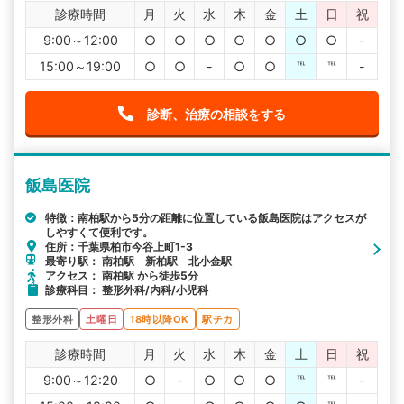
診療時間
月
火
水
木
金
土
日
祝
9:00～12:00
○
○
○
○
○
○
○
-
15:00～19:00
○
○
-
○
○
℡
℡
-
診断、治療の相談をする
飯島医院
特徴：南柏駅から5分の距離に位置している飯島医院はアクセスが
しやすくて便利です。
住所：千葉県柏市今谷上町1-3
最寄り駅： 南柏駅 新柏駅 北小金駅
アクセス： 南柏駅 から徒歩5分
診療科目： 整形外科/内科/小児科
整形外科
土曜日
18時以降OK
駅チカ
診療時間
月
火
水
木
金
土
日
祝
9:00～12:20
○
-
○
○
○
℡
℡
-