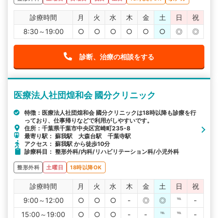
診療時間
月
火
水
木
金
土
日
祝
8:30～19:00
○
○
○
○
○
○
◎
◎
診断、治療の相談をする
医療法人社団煌和会 國分クリニック
特徴：医療法人社団煌和会 國分クリニックは18時以降も診療を行
っており、仕事帰りなどで利用がしやすいです。
住所：千葉県千葉市中央区宮崎町235-8
最寄り駅： 蘇我駅 大森台駅 千葉寺駅
アクセス： 蘇我駅 から徒歩10分
診療科目： 整形外科/内科/リハビリテーション科/小児外科
整形外科
土曜日
18時以降OK
診療時間
月
火
水
木
金
土
日
祝
9:00～12:00
○
○
○
-
◎
◎
℡
-
15:00～19:00
○
○
○
-
-
℡
℡
-