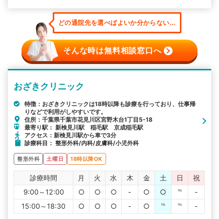
どの通院先を選べばよいか分からない...
そんな時は無料相談窓口へ
おざきクリニック
特徴：おざきクリニックは18時以降も診療を行っており、仕事帰
りなどで利用がしやすいです。
住所：千葉県千葉市花見川区宮野木台1丁目5-18
最寄り駅： 新検見川駅 稲毛駅 京成稲毛駅
アクセス：新検見川駅から車で3分
診療科目： 整形外科/内科/皮膚科/小児外科
整形外科
土曜日
18時以降OK
診療時間
月
火
水
木
金
土
日
祝
9:00～12:00
○
○
○
-
○
○
℡
-
15:00～18:30
○
○
○
-
○
℡
℡
-