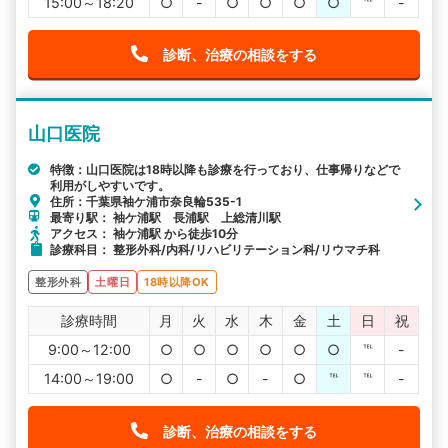
15:00～18:20
○
-
○
○
○
○
℡
-
診断、治療の相談をする
山口医院
特徴：山口医院は18時以降も診療を行っており、仕事帰りなどで
利用がしやすいです。
住所：千葉県袖ケ浦市奈良輪535-1
最寄り駅： 袖ケ浦駅 長浦駅 上総清川駅
アクセス： 袖ケ浦駅 から徒歩10分
診療科目： 整形外科/内科/リハビリテーション科/リウマチ科
整形外科
土曜日
18時以降OK
診療時間
月
火
水
木
金
土
日
祝
9:00～12:00
○
○
○
○
○
○
℡
-
14:00～19:00
○
-
○
-
○
℡
℡
-
診断、治療の相談をする