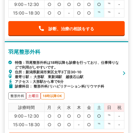
9:00～12:30
○
○
○
○
○
○
℡
-
15:00～18:30
○
○
-
○
○
℡
℡
-
診断、治療の相談をする
羽尾整形外科
特徴：羽尾整形外科は18時以降も診療を行っており、仕事帰りな
どで利用がしやすいです。
住所：新潟県新潟市東区太平3丁目30-10
最寄り駅： 大形駅 東新潟駅 越後石山駅
アクセス：大形駅から車で6分
診療科目： 整形外科/リハビリテーション科/リウマチ科
整形外科
土曜日
18時以降OK
診療時間
月
火
水
木
金
土
日
祝
9:00～12:30
○
○
○
○
○
○
℡
-
15:00～18:30
○
○
○
-
○
℡
℡
-