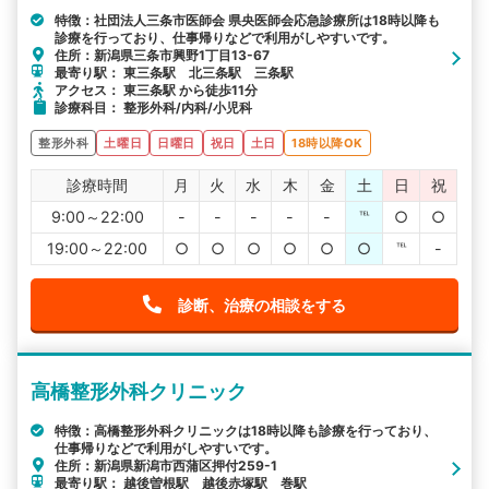
特徴：社団法人三条市医師会 県央医師会応急診療所は18時以降も
診療を行っており、仕事帰りなどで利用がしやすいです。
住所：新潟県三条市興野1丁目13-67
最寄り駅： 東三条駅 北三条駅 三条駅
アクセス： 東三条駅 から徒歩11分
診療科目： 整形外科/内科/小児科
整形外科
土曜日
日曜日
祝日
土日
18時以降OK
診療時間
月
火
水
木
金
土
日
祝
9:00～22:00
-
-
-
-
-
℡
○
○
19:00～22:00
○
○
○
○
○
○
℡
-
診断、治療の相談をする
高橋整形外科クリニック
特徴：高橋整形外科クリニックは18時以降も診療を行っており、
仕事帰りなどで利用がしやすいです。
住所：新潟県新潟市西蒲区押付259-1
最寄り駅： 越後曽根駅 越後赤塚駅 巻駅