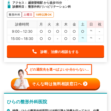
アクセス： 越後曽根駅 から徒歩15分
診療科目： 整形外科/リハビリテーション科
整形外科
土曜日
18時以降OK
診療時間
月
火
水
木
金
土
日
祝
9:00～12:30
○
○
○
○
○
○
℡
-
15:00～18:30
○
○
-
○
○
℡
℡
-
診断、治療の相談をする
どの通院先を選べばよいか分からない...
そんな時は無料相談窓口へ
ひらの整形外科医院
特徴：ひらの整形外科医院は18時以降も診療を行っており、仕事