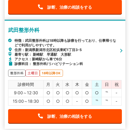
診断、治療の相談をする
武田整形外科
特徴：武田整形外科は18時以降も診療を行っており、仕事帰りな
どで利用がしやすいです。
住所：新潟県新潟市北区松浜東町1丁目3-5
最寄り駅： 新崎駅 早通駅 大形駅
アクセス：新崎駅から車で6分
診療科目： 整形外科/リハビリテーション科
整形外科
土曜日
18時以降OK
診療時間
月
火
水
木
金
土
日
祝
9:00～12:30
○
○
○
○
○
○
℡
-
15:00～18:30
○
○
○
-
○
℡
℡
-
診断、治療の相談をする