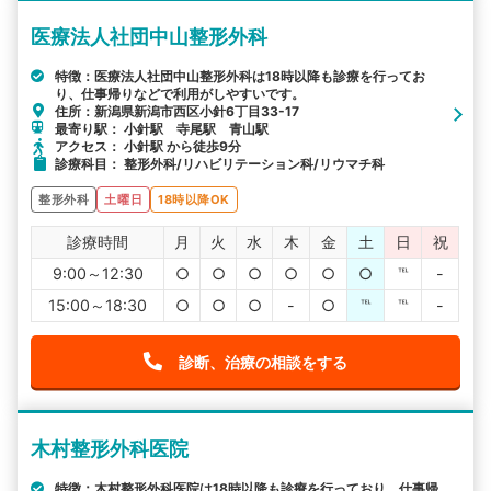
医療法人社団中山整形外科
特徴：医療法人社団中山整形外科は18時以降も診療を行ってお
り、仕事帰りなどで利用がしやすいです。
住所：新潟県新潟市西区小針6丁目33-17
最寄り駅： 小針駅 寺尾駅 青山駅
アクセス： 小針駅 から徒歩9分
診療科目： 整形外科/リハビリテーション科/リウマチ科
整形外科
土曜日
18時以降OK
診療時間
月
火
水
木
金
土
日
祝
9:00～12:30
○
○
○
○
○
○
℡
-
15:00～18:30
○
○
○
-
○
℡
℡
-
診断、治療の相談をする
木村整形外科医院
特徴：木村整形外科医院は18時以降も診療を行っており、仕事帰