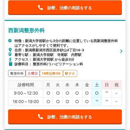
診断、治療の相談をする
西新潟整形外科
特徴：新潟大学前駅から3分の距離に位置している西新潟整形外科
はアクセスがしやすくて便利です。
住所：新潟県新潟市西区坂井砂山4丁目14-3
最寄り駅： 新潟大学前駅 寺尾駅 内野駅
アクセス： 新潟大学前駅 から徒歩3分
診療科目： 整形外科/リハビリテーション科
整形外科
土曜日
18時以降OK
駅チカ
診療時間
月
火
水
木
金
土
日
祝
9:00～12:30
○
○
○
○
○
○
℡
-
16:00～19:00
○
○
○
○
○
℡
℡
-
診断、治療の相談をする