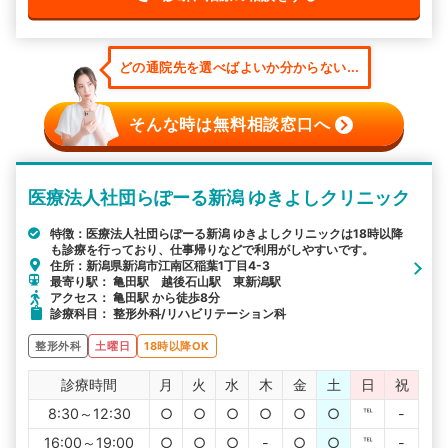
どの通院先を選べばよいか分からない...
そんな時は無料相談窓口へ
医療法人社団らぽーる新潟 ゆきよしクリニック
特徴：医療法人社団らぽーる新潟 ゆきよしクリニックは18時以降
も診療を行っており、仕事帰りなどで利用がしやすいです。
住所：新潟県新潟市江南区稲葉1丁目4-3
最寄り駅： 亀田駅 越後石山駅 東新潟駅
アクセス： 亀田駅 から徒歩8分
診療科目： 整形外科/リハビリテーション科
整形外科
土曜日
18時以降OK
診療時間
月
火
水
木
金
土
日
祝
8:30～12:30
○
○
○
○
○
○
℡
-
16:00～19:00
○
○
○
-
○
○
℡
-