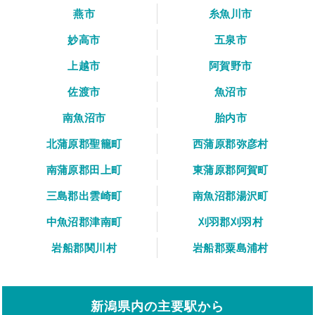
燕市
糸魚川市
妙高市
五泉市
上越市
阿賀野市
佐渡市
魚沼市
南魚沼市
胎内市
北蒲原郡聖籠町
西蒲原郡弥彦村
南蒲原郡田上町
東蒲原郡阿賀町
三島郡出雲崎町
南魚沼郡湯沢町
中魚沼郡津南町
刈羽郡刈羽村
岩船郡関川村
岩船郡粟島浦村
新潟県内の主要駅から