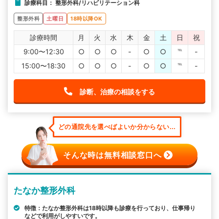
診療科目： 整形外科/リハビリテーション科
整形外科
土曜日
18時以降OK
診療時間
月
火
水
木
金
土
日
祝
9:00〜12:30
○
○
○
-
○
○
℡
-
15:00〜18:30
○
○
○
-
○
○
℡
-
診断、治療の相談をする
どの通院先を選べばよいか分からない...
そんな時は無料相談窓口へ
たなか整形外科
特徴：たなか整形外科は18時以降も診療を行っており、仕事帰り
などで利用がしやすいです。