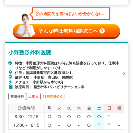
どの通院先を選べばよいか分からない...
そんな時は無料相談窓口へ
小野整形外科医院
特徴：小野整形外科医院は18時以降も診療を行っており、仕事帰
りなどで利用がしやすいです。
住所：新潟県新潟市西区鳥原184-1
最寄り駅： 小針駅 青山駅 関屋駅
アクセス：小針駅から車で8分
診療科目： 整形外科/リハビリテーション科
整形外科
土曜日
18時以降OK
診療時間
月
火
水
木
金
土
日
祝
8:30～12:15
○
○
○
○
○
○
℡
-
15:00～18:15
○
-
○
-
○
℡
℡
-