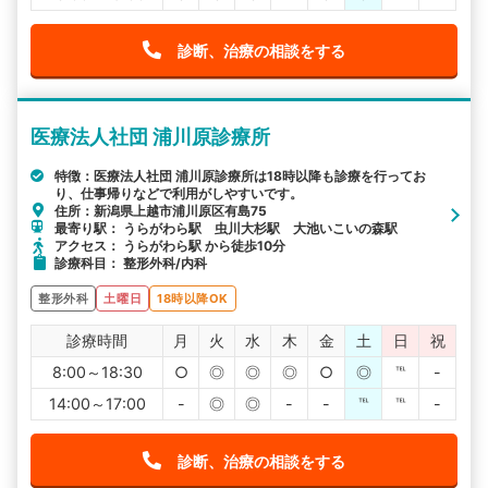
診断、治療の相談をする
医療法人社団 浦川原診療所
特徴：医療法人社団 浦川原診療所は18時以降も診療を行ってお
り、仕事帰りなどで利用がしやすいです。
住所：新潟県上越市浦川原区有島75
最寄り駅： うらがわら駅 虫川大杉駅 大池いこいの森駅
アクセス： うらがわら駅 から徒歩10分
診療科目： 整形外科/内科
整形外科
土曜日
18時以降OK
診療時間
月
火
水
木
金
土
日
祝
8:00～18:30
○
◎
◎
◎
○
◎
℡
-
14:00～17:00
-
◎
◎
-
-
℡
℡
-
診断、治療の相談をする