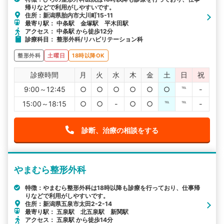
帰りなどで利用がしやすいです。
住所：新潟県胎内市大川町15-11
最寄り駅： 中条駅 金塚駅 平木田駅
アクセス： 中条駅 から徒歩12分
診療科目： 整形外科/リハビリテーション科
整形外科
土曜日
18時以降OK
診療時間
月
火
水
木
金
土
日
祝
9:00～12:45
○
○
○
○
○
○
℡
-
15:00～18:15
○
○
-
○
○
℡
℡
-
診断、治療の相談をする
やまむら整形外科
特徴：やまむら整形外科は18時以降も診療を行っており、仕事帰
りなどで利用がしやすいです。
住所：新潟県五泉市太田2-2-14
最寄り駅： 五泉駅 北五泉駅 新関駅
アクセス： 五泉駅 から徒歩14分