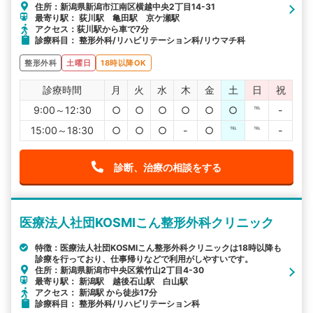
住所：新潟県新潟市江南区横越中央2丁目14-31
最寄り駅： 荻川駅 亀田駅 京ケ瀬駅
アクセス：荻川駅から車で7分
診療科目： 整形外科/リハビリテーション科/リウマチ科
整形外科
土曜日
18時以降OK
診療時間
月
火
水
木
金
土
日
祝
9:00～12:30
○
○
○
○
○
○
℡
-
15:00～18:30
○
○
○
-
○
℡
℡
-
診断、治療の相談をする
医療法人社団KOSMIこん整形外科クリニック
特徴：医療法人社団KOSMIこん整形外科クリニックは18時以降も
診療を行っており、仕事帰りなどで利用がしやすいです。
住所：新潟県新潟市中央区紫竹山2丁目4-30
最寄り駅： 新潟駅 越後石山駅 白山駅
アクセス： 新潟駅 から徒歩17分
診療科目： 整形外科/リハビリテーション科