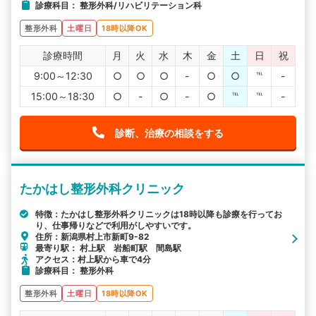
診療科目： 整形外科/リハビリテーション科
整形外科
土曜日
18時以降OK
診療時間
月
火
水
木
金
土
日
祝
9:00～12:30
○
○
○
-
○
○
℡
-
15:00～18:30
○
-
○
-
○
℡
℡
-
診断、治療の相談をする
たかはし整形外科クリニック
特徴：たかはし整形外科クリニックは18時以降も診療を行ってお
り、仕事帰りなどで利用がしやすいです。
住所：新潟県村上市新町9-82
最寄り駅： 村上駅 岩船町駅 間島駅
アクセス：村上駅から車で4分
診療科目： 整形外科
整形外科
土曜日
18時以降OK