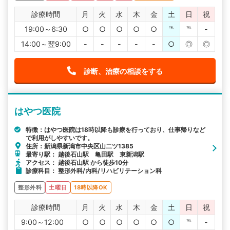
診療時間
月
火
水
木
金
土
日
祝
19:00～6:30
○
○
○
○
○
℡
℡
-
14:00～翌9:00
-
-
-
-
-
○
◎
◎
診断、治療の相談をする
はやつ医院
特徴：はやつ医院は18時以降も診療を行っており、仕事帰りなど
で利用がしやすいです。
住所：新潟県新潟市中央区山二ツ1385
最寄り駅： 越後石山駅 亀田駅 東新潟駅
アクセス： 越後石山駅 から徒歩10分
診療科目： 整形外科/内科/リハビリテーション科
整形外科
土曜日
18時以降OK
診療時間
月
火
水
木
金
土
日
祝
9:00～12:00
○
○
○
○
○
○
℡
-