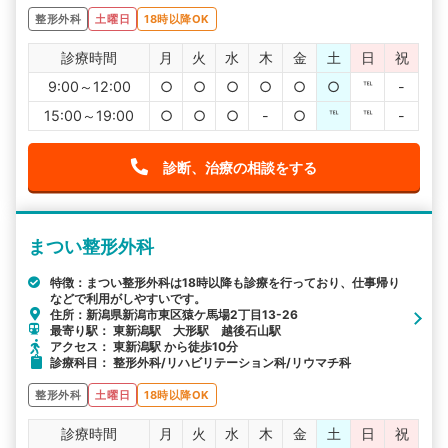
整形外科
土曜日
18時以降OK
診療時間
月
火
水
木
金
土
日
祝
9:00～12:00
○
○
○
○
○
○
℡
-
15:00～19:00
○
○
○
-
○
℡
℡
-
診断、治療の相談をする
まつい整形外科
特徴：まつい整形外科は18時以降も診療を行っており、仕事帰り
などで利用がしやすいです。
住所：新潟県新潟市東区猿ケ馬場2丁目13-26
最寄り駅： 東新潟駅 大形駅 越後石山駅
アクセス： 東新潟駅 から徒歩10分
診療科目： 整形外科/リハビリテーション科/リウマチ科
整形外科
土曜日
18時以降OK
診療時間
月
火
水
木
金
土
日
祝