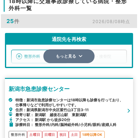
18時以降に交通事故診療している病院・整形
外科一覧
25
件
2026/08/08時点
通院先を再検索
整形外科
整骨院・接骨院
もっと見る
エリア
新潟県
市区町村
新潟市急患診療センター
検索する
特徴：新潟市急患診療センターは18時以降も診療を行っており、
仕事帰りなどで利用がしやすいです。
詳細条件で絞り込む
住所：新潟県新潟市中央区紫竹山3丁目3-11
最寄り駅： 新潟駅 越後石山駅 東新潟駅
その他の検索方法
アクセス： 新潟駅 から徒歩20分
診療科目： 整形外科/内科/脳神経外科/小児科/眼科/産婦人科
駅から探す
院名から探す
整形外科
土曜日
日曜日
祝日
土日
18時以降OK