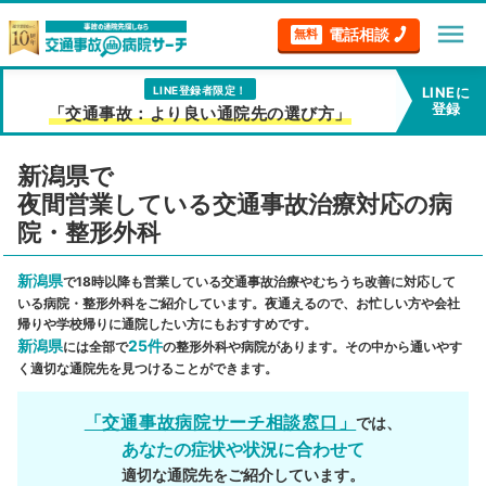
menu
電話相談
無料
LINE登録者限定！
LINEに
登録
「交通事故：より良い通院先の選び方」
新潟県で
夜間営業している交通事故治療対応の病
院・整形外科
新潟県
で18時以降も営業している交通事故治療やむちうち改善に対応して
いる病院・整形外科をご紹介しています。夜通えるので、お忙しい方や会社
帰りや学校帰りに通院したい方にもおすすめです。
新潟県
25件
には全部で
の整形外科や病院があります。その中から通いやす
く適切な通院先を見つけることができます。
「交通事故病院サーチ相談窓口」
では、
あなたの症状や状況に合わせて
適切な通院先をご紹介しています。