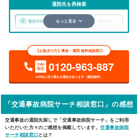
通院先を再検索
整形外科
整骨院・接骨院
もっと見る
エリア
新潟県
市区町村
【お急ぎの方】事故・通院 無料相談窓口
検索する
0120-963-887
24h
対応
詳細条件で絞り込む
※050に切り替わる場合があります（通話無料）
その他の検索方法
駅から探す
院名から探す
「交通事故病院サーチ相談窓口」の感想
交通事故の通院先探しで「交通事故病院サーチ」をご利用
いただいた方々のご感想を掲載しています。
交通事故病院
サーチ相談窓口
とは？