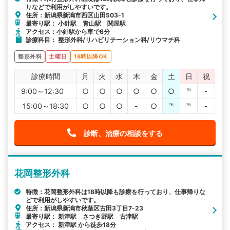
りなどで利用がしやすいです。
住所：新潟県新潟市西区山田503-1
最寄り駅： 小針駅 青山駅 関屋駅
アクセス：小針駅から車で6分
診療科目： 整形外科/リハビリテーション科/リウマチ科
整形外科
土曜日
18時以降OK
診療時間
月
火
水
木
金
土
日
祝
9:00～12:30
○
○
○
○
○
○
℡
-
15:00～18:30
○
○
○
-
○
℡
℡
-
診断、治療の相談をする
花岡整形外科
特徴：花岡整形外科は18時以降も診療を行っており、仕事帰りな
どで利用がしやすいです。
住所：新潟県新潟市秋葉区古田3丁目7-23
最寄り駅： 新津駅 さつき野駅 古津駅
アクセス： 新津駅 から徒歩18分