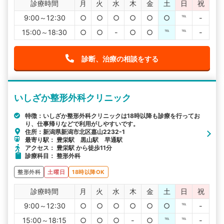
診療時間
月
火
水
木
金
土
日
祝
9:00～12:30
○
○
○
○
○
○
℡
-
15:00～18:30
○
○
-
○
○
℡
℡
-
診断、治療の相談をする
いしざか整形外科クリニック
特徴：いしざか整形外科クリニックは18時以降も診療を行ってお
り、仕事帰りなどで利用がしやすいです。
住所：新潟県新潟市北区嘉山2232-1
最寄り駅： 豊栄駅 黒山駅 早通駅
アクセス： 豊栄駅 から徒歩11分
診療科目： 整形外科
整形外科
土曜日
18時以降OK
診療時間
月
火
水
木
金
土
日
祝
9:00～12:30
○
○
○
○
○
○
℡
-
15:00～18:15
○
○
○
-
○
℡
℡
-