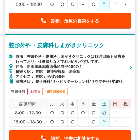
15:00～18:30
○
○
○
-
○
℡
℡
-
診断、治療の相談をする
整形外科・皮膚科しまがきクリニック
特徴：整形外科・皮膚科しまがきクリニックは18時以降も診療を
行っており、仕事帰りなどで利用がしやすいです。
住所：新潟県新潟市西蒲区巻甲4647-1
最寄り駅： 巻駅 越後曽根駅 岩室駅
アクセス： 巻駅 から徒歩8分
診療科目： 整形外科/リハビリテーション科/リウマチ科/皮膚科
整形外科
土曜日
18時以降OK
診療時間
月
火
水
木
金
土
日
祝
8:00～12:30
○
○
○
○
○
◎
℡
-
15:00～18:30
○
○
○
-
○
℡
℡
-
診断、治療の相談をする