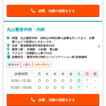
診断、治療の相談をする
丸山整形外科・内科
特徴：丸山整形外科・内科は18時以降も診療を行っており、仕事
帰りなどで利用がしやすいです。
住所：新潟県新潟市西区板井204
最寄り駅： 寺尾駅 小針駅 青山駅
アクセス：寺尾駅から車で12分
診療科目： 整形外科/内科/リハビリテーション科/放射線科
整形外科
土曜日
18時以降OK
診療時間
月
火
水
木
金
土
日
祝
9:00～12:30
○
○
○
○
○
○
℡
-
15:00～19:00
○
○
○
○
○
℡
℡
-
診断、治療の相談をする