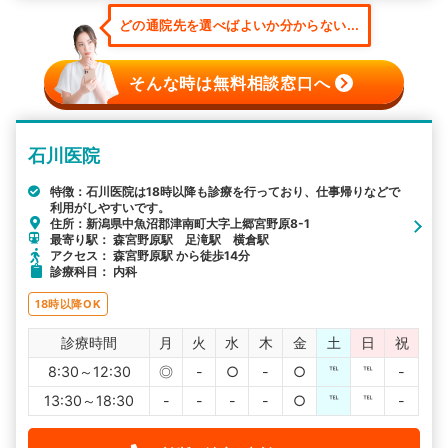
どの通院先を選べばよいか分からない...
そんな時は無料相談窓口へ
石川医院
特徴：石川医院は18時以降も診療を行っており、仕事帰りなどで
利用がしやすいです。
住所：新潟県中魚沼郡津南町大字上郷宮野原8-1
最寄り駅： 森宮野原駅 足滝駅 横倉駅
アクセス： 森宮野原駅 から徒歩14分
診療科目： 内科
18時以降OK
診療時間
月
火
水
木
金
土
日
祝
8:30～12:30
◎
-
○
-
○
℡
℡
-
13:30～18:30
-
-
-
-
○
℡
℡
-