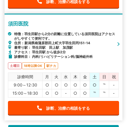
診断、治療の相談をする
須田医院
特徴：羽生田駅から2分の距離に位置している須田医院はアクセス
がしやすくて便利です。
住所：新潟県南蒲原郡田上町大字羽生田丙151-14
最寄り駅： 羽生田駅 田上駅 加茂駅
アクセス： 羽生田駅 から徒歩2分
診療科目： 内科/リハビリテーション科/脳神経外科
土曜日
18時以降OK
駅チカ
診療時間
月
火
水
木
金
土
日
祝
9:00～12:30
○
○
○
○
○
○
℡
-
15:00～18:30
○
○
-
○
○
℡
℡
-
診断、治療の相談をする