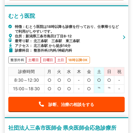
むとう医院
特徴：むとう医院は18時以降も診療を行っており、仕事帰りなど
で利用がしやすいです。
住所：新潟県三条市島田2丁目8-12
最寄り駅： 北三条駅 三条駅 東三条駅
アクセス： 北三条駅 から徒歩14分
診療科目： 整形外科/内科/神経内科
整形外科
土曜日
日曜日
土日
18時以降OK
診療時間
月
火
水
木
金
土
日
祝
8:30～12:30
○
○
○
-
○
○
○
-
15:00～18:30
○
○
○
-
○
℡
℡
-
診断、治療の相談をする
社団法人三条市医師会 県央医師会応急診療所