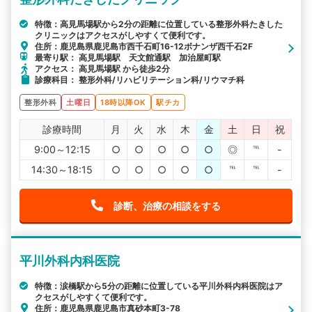
特徴：高見馬場駅から2分の距離に位置している整形外科たきした
クリニックはアクセスがしやすくて便利です。
住所：鹿児島県鹿児島市西千石町16-12ボナンザ西千石2F
最寄り駅： 高見馬場駅 天文館通駅 加治屋町駅
アクセス： 高見馬場駅 から徒歩2分
診療科目： 整形外科/リハビリテーション科/リウマチ科
整形外科
土曜日
18時以降OK
駅チカ
診療時間
月
火
水
木
金
土
日
祝
9:00～12:15
○
○
○
○
○
◎
℡
-
14:30～18:15
○
○
○
○
○
℡
℡
-
診断、治療の相談をする
平川外科内科医院
特徴：涙橋駅から5分の距離に位置している平川外科内科医院はア
クセスがしやすくて便利です。
住所：鹿児島県鹿児島市真砂本町3-78