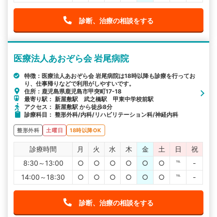
診断、治療の相談をする
医療法人あおぞら会 岩尾病院
特徴：医療法人あおぞら会 岩尾病院は18時以降も診療を行ってお
り、仕事帰りなどで利用がしやすいです。
住所：鹿児島県鹿児島市甲突町17-18
最寄り駅： 新屋敷駅 武之橋駅 甲東中学校前駅
アクセス： 新屋敷駅 から徒歩8分
診療科目： 整形外科/内科/リハビリテーション科/神経内科
整形外科
土曜日
18時以降OK
診療時間
月
火
水
木
金
土
日
祝
8:30～13:00
○
○
○
○
○
○
℡
-
14:00～18:30
○
○
○
○
○
○
℡
-
診断、治療の相談をする