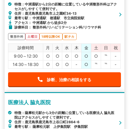
特徴：中洲通駅から2分の距離に位置している中洲整形外科はアク
セスがしやすくて便利です。
住所：鹿児島県鹿児島市上之園町34-13
最寄り駅： 中洲通駅 都通駅 市立病院前駅
アクセス： 中洲通駅 から徒歩2分
診療科目： 整形外科/リハビリテーション科/リウマチ科
整形外科
土曜日
18時以降OK
駅チカ
診療時間
月
火
水
木
金
土
日
祝
9:00～12:30
○
○
○
○
○
○
℡
-
14:30～18:30
○
○
○
-
○
℡
℡
-
診断、治療の相談をする
医療法人 脇丸医院
特徴：薩摩松元駅から3分の距離に位置している医療法人 脇丸医
院はアクセスがしやすくて便利です。
住所：鹿児島県鹿児島市上谷口町2864-6
最寄り駅： 薩摩松元駅 上伊集院駅 伊集院駅