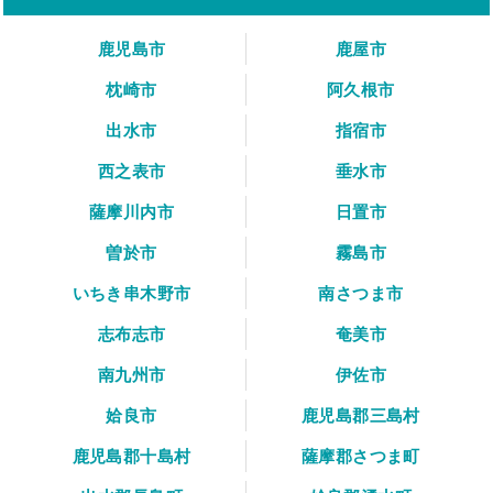
鹿児島市
鹿屋市
枕崎市
阿久根市
出水市
指宿市
西之表市
垂水市
薩摩川内市
日置市
曽於市
霧島市
いちき串木野市
南さつま市
志布志市
奄美市
南九州市
伊佐市
姶良市
鹿児島郡三島村
鹿児島郡十島村
薩摩郡さつま町