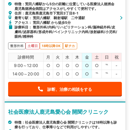
特徴：荒田八幡駅から5分の距離に位置している医療法人徳洲会
鹿児島徳洲会病院はアクセスがしやすくて便利です。
住所：鹿児島県鹿児島市下荒田3丁目8-1
最寄り駅： 荒田八幡駅 騎射場駅 二中通駅
アクセス： 荒田八幡駅 から徒歩5分
診療科目： 整形外科/内科/リハビリテーション科/脳神経外科/皮
膚科/泌尿器科/形成外科/ペインクリニック内科/放射線科/小児科/
眼科/精神科
整形外科
土曜日
18時以降OK
駅チカ
診療時間
月
火
水
木
金
土
日
祝
9:00～12:00
○
○
○
○
○
○
℡
-
14:00～20:00
○
○
○
○
○
℡
℡
-
診断、治療の相談をする
社会医療法人鹿児島愛心会 開聞クリニック
特徴：社会医療法人鹿児島愛心会 開聞クリニックは18時以降も診
療を行っており、仕事帰りなどで利用がしやすいです。