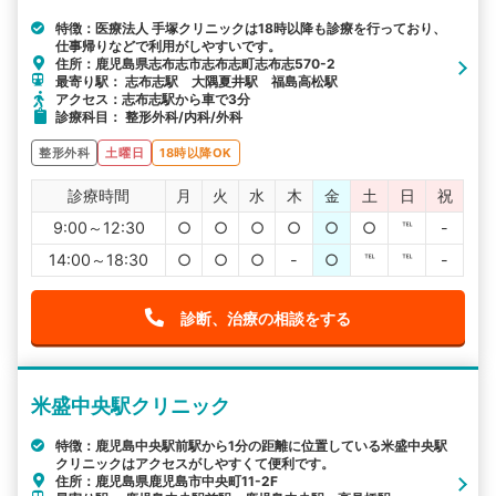
特徴：医療法人 手塚クリニックは18時以降も診療を行っており、
仕事帰りなどで利用がしやすいです。
住所：鹿児島県志布志市志布志町志布志570-2
最寄り駅： 志布志駅 大隅夏井駅 福島高松駅
アクセス：志布志駅から車で3分
診療科目： 整形外科/内科/外科
整形外科
土曜日
18時以降OK
診療時間
月
火
水
木
金
土
日
祝
9:00～12:30
○
○
○
○
○
○
℡
-
14:00～18:30
○
○
○
-
○
℡
℡
-
診断、治療の相談をする
米盛中央駅クリニック
特徴：鹿児島中央駅前駅から1分の距離に位置している米盛中央駅
クリニックはアクセスがしやすくて便利です。
住所：鹿児島県鹿児島市中央町11-2F