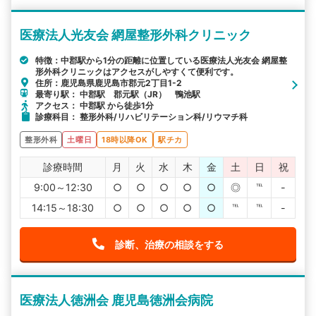
医療法人光友会 網屋整形外科クリニック
特徴：中郡駅から1分の距離に位置している医療法人光友会 網屋整
形外科クリニックはアクセスがしやすくて便利です。
住所：鹿児島県鹿児島市郡元2丁目1-2
最寄り駅： 中郡駅 郡元駅（JR） 鴨池駅
アクセス： 中郡駅 から徒歩1分
診療科目： 整形外科/リハビリテーション科/リウマチ科
整形外科
土曜日
18時以降OK
駅チカ
診療時間
月
火
水
木
金
土
日
祝
9:00～12:30
○
○
○
○
○
◎
℡
-
14:15～18:30
○
○
○
○
○
℡
℡
-
診断、治療の相談をする
医療法人徳洲会 鹿児島徳洲会病院