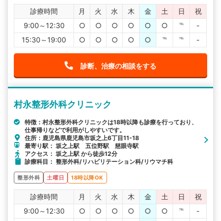
診療時間
月
火
水
木
金
土
日
祝
9:00～12:30
○
○
○
○
○
○
℡
-
15:30～19:00
○
○
○
○
○
℡
℡
-
診断、治療の相談をする
村永整形外科クリニック
特徴：村永整形外科クリニックは18時以降も診療を行っており、
仕事帰りなどで利用がしやすいです。
住所：鹿児島県鹿児島市坂之上6丁目11-18
最寄り駅： 坂之上駅 五位野駅 慈眼寺駅
アクセス： 坂之上駅 から徒歩12分
診療科目： 整形外科/リハビリテーション科/リウマチ科
整形外科
土曜日
18時以降OK
診療時間
月
火
水
木
金
土
日
祝
9:00～12:30
○
○
○
○
○
○
℡
-