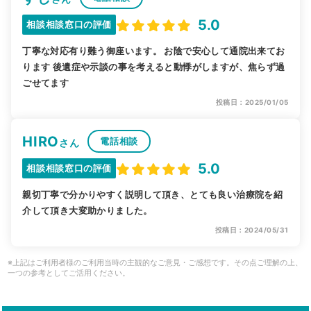
5.0
相談相談窓口の評価
丁寧な対応有り難う御座います。 お陰で安心して通院出来てお
ります 後遺症や示談の事を考えると動悸がしますが、焦らず過
ごせてます
投稿日：2025/01/05
HIRO
電話相談
さん
5.0
相談相談窓口の評価
親切丁寧で分かりやすく説明して頂き、とても良い治療院を紹
介して頂き大変助かりました。
投稿日：2024/05/31
※上記はご利用者様のご利用当時の主観的なご意見・ご感想です。その点ご理解の上、
一つの参考としてご活用ください。