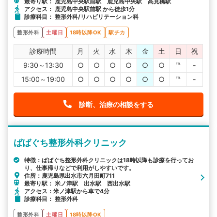
最寄り駅： 鹿児島中央駅前駅 鹿児島中央駅 高見橋駅
アクセス： 鹿児島中央駅前駅 から徒歩1分
診療科目： 整形外科/リハビリテーション科
整形外科
土曜日
18時以降OK
駅チカ
診療時間
月
火
水
木
金
土
日
祝
9:30～13:30
○
○
○
○
○
○
℡
-
15:00～19:00
○
○
○
○
○
○
℡
-
診断、治療の相談をする
ばばぐち整形外科クリニック
特徴：ばばぐち整形外科クリニックは18時以降も診療を行ってお
り、仕事帰りなどで利用がしやすいです。
住所：鹿児島県出水市六月田町711
最寄り駅： 米ノ津駅 出水駅 西出水駅
アクセス：米ノ津駅から車で4分
診療科目： 整形外科
整形外科
土曜日
18時以降OK