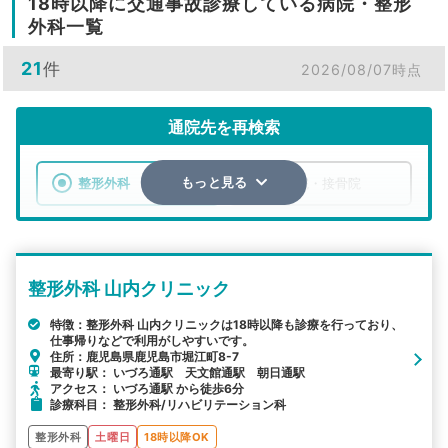
18時以降に交通事故診療している病院・整形
外科一覧
21
件
2026/08/07時点
通院先を再検索
整形外科
整骨院・接骨院
もっと見る
エリア
鹿児島県
市区町村
整形外科 山内クリニック
検索する
特徴：整形外科 山内クリニックは18時以降も診療を行っており、
仕事帰りなどで利用がしやすいです。
詳細条件で絞り込む
住所：鹿児島県鹿児島市堀江町8-7
最寄り駅： いづろ通駅 天文館通駅 朝日通駅
その他の検索方法
アクセス： いづろ通駅 から徒歩6分
診療科目： 整形外科/リハビリテーション科
駅から探す
院名から探す
整形外科
土曜日
18時以降OK