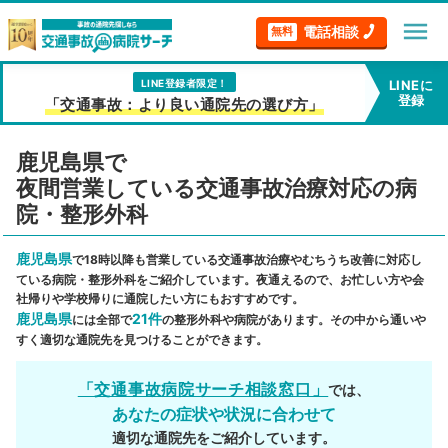
menu
電話相談
無料
LINE登録者限定！
LINEに
登録
「交通事故：より良い通院先の選び方」
鹿児島県で
夜間営業している交通事故治療対応の病
院・整形外科
鹿児島県
で18時以降も営業している交通事故治療やむちうち改善に対応し
ている病院・整形外科をご紹介しています。夜通えるので、お忙しい方や会
社帰りや学校帰りに通院したい方にもおすすめです。
鹿児島県
21件
には全部で
の整形外科や病院があります。その中から通いや
すく適切な通院先を見つけることができます。
「交通事故病院サーチ相談窓口」
では、
あなたの症状や状況に合わせて
適切な通院先をご紹介しています。