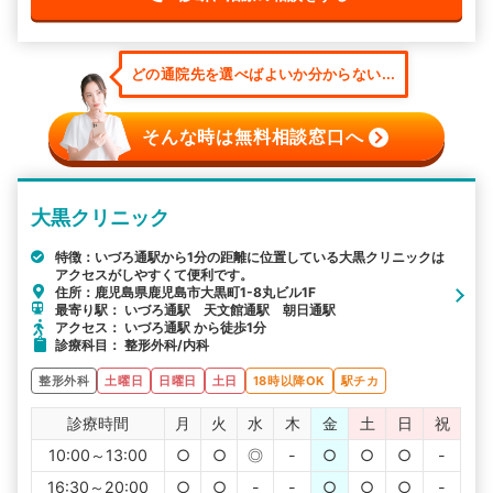
どの通院先を選べばよいか分からない...
そんな時は無料相談窓口へ
大黒クリニック
特徴：いづろ通駅から1分の距離に位置している大黒クリニックは
アクセスがしやすくて便利です。
住所：鹿児島県鹿児島市大黒町1-8丸ビル1F
最寄り駅： いづろ通駅 天文館通駅 朝日通駅
アクセス： いづろ通駅 から徒歩1分
診療科目： 整形外科/内科
整形外科
土曜日
日曜日
土日
18時以降OK
駅チカ
診療時間
月
火
水
木
金
土
日
祝
10:00～13:00
○
○
◎
-
○
○
○
-
16:30～20:00
○
○
-
-
○
○
○
-