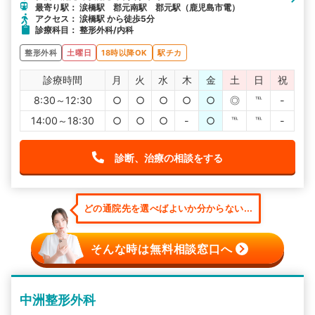
最寄り駅： 涙橋駅 郡元南駅 郡元駅（鹿児島市電）
アクセス： 涙橋駅 から徒歩5分
診療科目： 整形外科/内科
整形外科
土曜日
18時以降OK
駅チカ
診療時間
月
火
水
木
金
土
日
祝
8:30～12:30
○
○
○
○
○
◎
℡
-
14:00～18:30
○
○
○
-
○
℡
℡
-
診断、治療の相談をする
どの通院先を選べばよいか分からない...
そんな時は無料相談窓口へ
中洲整形外科