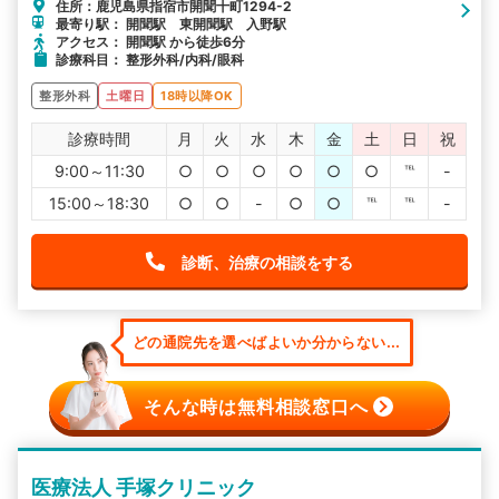
住所：鹿児島県指宿市開聞十町1294-2
最寄り駅： 開聞駅 東開聞駅 入野駅
アクセス： 開聞駅 から徒歩6分
診療科目： 整形外科/内科/眼科
整形外科
土曜日
18時以降OK
診療時間
月
火
水
木
金
土
日
祝
9:00～11:30
○
○
○
○
○
○
℡
-
15:00～18:30
○
○
-
○
○
℡
℡
-
診断、治療の相談をする
どの通院先を選べばよいか分からない...
そんな時は無料相談窓口へ
医療法人 手塚クリニック