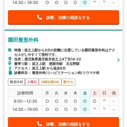
14:30～18:30
○
○
○
○
○
℡
℡
-
診断、治療の相談をする
園田整形外科
特徴：坂之上駅から5分の距離に位置している園田整形外科はアク
セスがしやすくて便利です。
住所：鹿児島県鹿児島市坂之上4丁目14-22
最寄り駅： 坂之上駅 慈眼寺駅 五位野駅
アクセス： 坂之上駅 から徒歩5分
診療科目： 整形外科/リハビリテーション科/リウマチ科
整形外科
土曜日
18時以降OK
駅チカ
診療時間
月
火
水
木
金
土
日
祝
9:00～12:30
○
○
○
○
○
○
℡
-
14:30～19:00
○
○
○
○
○
℡
℡
-
診断、治療の相談をする