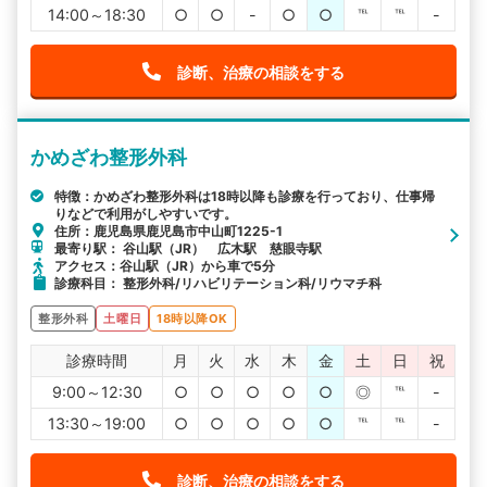
14:00～18:30
○
○
-
○
○
℡
℡
-
診断、治療の相談をする
かめざわ整形外科
特徴：かめざわ整形外科は18時以降も診療を行っており、仕事帰
りなどで利用がしやすいです。
住所：鹿児島県鹿児島市中山町1225-1
最寄り駅： 谷山駅（JR） 広木駅 慈眼寺駅
アクセス：谷山駅（JR）から車で5分
診療科目： 整形外科/リハビリテーション科/リウマチ科
整形外科
土曜日
18時以降OK
診療時間
月
火
水
木
金
土
日
祝
9:00～12:30
○
○
○
○
○
◎
℡
-
13:30～19:00
○
○
○
○
○
℡
℡
-
診断、治療の相談をする