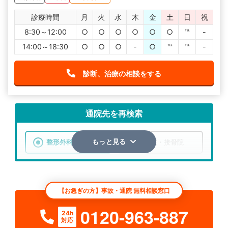
診療時間
月
火
水
木
金
土
日
祝
8:30～12:00
○
○
○
○
○
○
℡
-
14:00～18:30
○
○
○
-
○
℡
℡
-
診断、治療の相談をする
通院先を再検索
整形外科
整骨院・接骨院
もっと見る
エリア
鹿児島県
市区町村
【お急ぎの方】事故・通院 無料相談窓口
検索する
0120-963-887
24h
対応
詳細条件で絞り込む