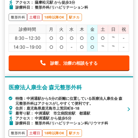
アクセス： 薩摩松元駅 から徒歩3分
診療科目： 整形外科/リハビリテーション科
整形外科
土曜日
18時以降OK
駅チカ
診療時間
月
火
水
木
金
土
日
祝
8:30～12:30
○
○
○
○
○
○
℡
-
14:30～19:00
○
○
-
○
○
℡
℡
-
診断、治療の相談をする
医療法人康生会 森元整形外科
特徴：中洲通駅から5分の距離に位置している医療法人康生会 森
元整形外科はアクセスがしやすくて便利です。
住所：鹿児島県鹿児島市上荒田町8-18
最寄り駅： 中洲通駅 市立病院前駅 都通駅
アクセス： 中洲通駅 から徒歩5分
診療科目： 整形外科/リハビリテーション科/リウマチ科
整形外科
土曜日
18時以降OK
駅チカ