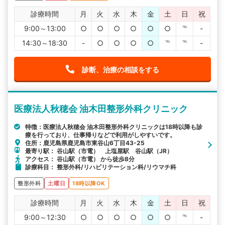
診療時間
月
火
水
木
金
土
日
祝
9:00～13:00
○
○
○
○
○
○
℡
-
14:30～18:30
-
○
○
○
○
℡
℡
-
診断、治療の相談をする
医療法人秋穂会 油木田整形外科クリニック
特徴：医療法人秋穂会 油木田整形外科クリニックは18時以降も診
療を行っており、仕事帰りなどで利用がしやすいです。
住所：鹿児島県鹿児島市東谷山6丁目43-25
最寄り駅： 谷山駅（市電） 上塩屋駅 谷山駅（JR）
アクセス： 谷山駅（市電） から徒歩8分
診療科目： 整形外科/リハビリテーション科/リウマチ科
整形外科
土曜日
18時以降OK
診療時間
月
火
水
木
金
土
日
祝
9:00～12:30
○
○
○
○
○
○
℡
-