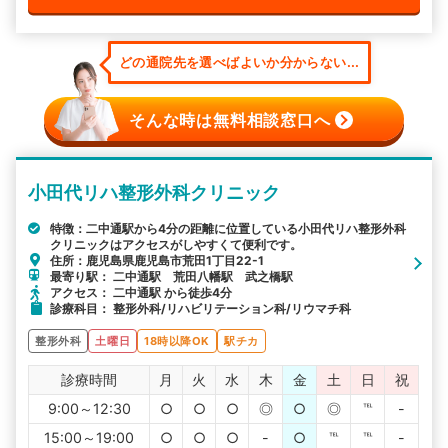
どの通院先を選べばよいか分からない...
そんな時は無料相談窓口へ
小田代リハ整形外科クリニック
特徴：二中通駅から4分の距離に位置している小田代リハ整形外科
クリニックはアクセスがしやすくて便利です。
住所：鹿児島県鹿児島市荒田1丁目22-1
最寄り駅： 二中通駅 荒田八幡駅 武之橋駅
アクセス： 二中通駅 から徒歩4分
診療科目： 整形外科/リハビリテーション科/リウマチ科
整形外科
土曜日
18時以降OK
駅チカ
診療時間
月
火
水
木
金
土
日
祝
9:00～12:30
○
○
○
◎
○
◎
℡
-
15:00～19:00
○
○
○
-
○
℡
℡
-