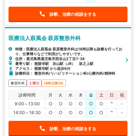
診断、治療の相談をする
医療法人萩風会 萩原整形外科
特徴：医療法人萩風会 萩原整形外科は18時以降も診療を行ってお
り、仕事帰りなどで利用がしやすいです。
住所：鹿児島県鹿児島市西谷山2丁目7-38
最寄り駅： 慈眼寺駅 谷山駅（JR） 坂之上駅
アクセス： 慈眼寺駅 から徒歩6分
診療科目： 整形外科/リハビリテーション科/心療内科/精神科
整形外科
土曜日
18時以降OK
診療時間
月
火
水
木
金
土
日
祝
9:00～13:00
○
○
○
○
○
○
℡
-
14:00～18:30
○
○
○
○
○
○
℡
-
診断、治療の相談をする