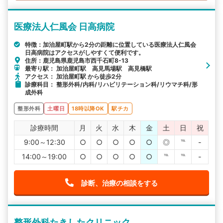
医療法人仁風会 日高病院
特徴：加治屋町駅から2分の距離に位置している医療法人仁風会
日高病院はアクセスがしやすくて便利です。
住所：鹿児島県鹿児島市西千石町8-13
最寄り駅： 加治屋町駅 高見馬場駅 高見橋駅
アクセス： 加治屋町駅 から徒歩2分
診療科目： 整形外科/内科/リハビリテーション科/リウマチ科/形
成外科
整形外科
土曜日
18時以降OK
駅チカ
診療時間
月
火
水
木
金
土
日
祝
9:00～12:30
○
○
○
○
○
◎
℡
-
14:00～19:00
○
○
○
○
○
℡
℡
-
診断、治療の相談をする
整形外科たきしたクリニック