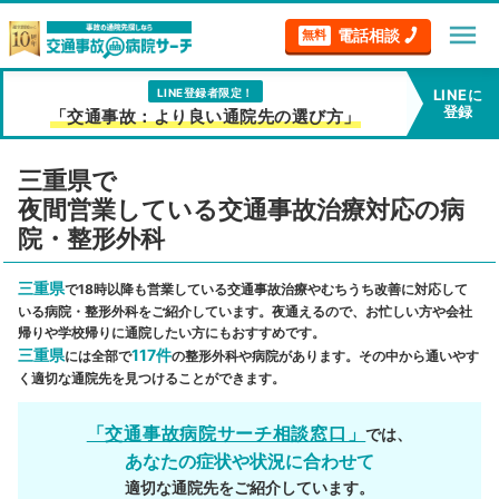
menu
電話相談
無料
LINE登録者限定！
LINEに
登録
「交通事故：より良い通院先の選び方」
三重県で
夜間営業している交通事故治療対応の病
院・整形外科
三重県
で18時以降も営業している交通事故治療やむちうち改善に対応して
いる病院・整形外科をご紹介しています。夜通えるので、お忙しい方や会社
帰りや学校帰りに通院したい方にもおすすめです。
三重県
117件
には全部で
の整形外科や病院があります。その中から通いやす
く適切な通院先を見つけることができます。
「交通事故病院サーチ相談窓口」
では、
あなたの症状や状況に合わせて
適切な通院先をご紹介しています。