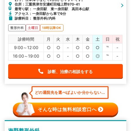
住所：三重県津市安濃町田端上野970-41
最寄り駅： 一身田駅 東一身田駅 高田本山駅
アクセス：一身田駅から車で9分
診療科目： 整形外科/内科
整形外科
土曜日
18時以降OK
診療時間
月
火
水
木
金
土
日
祝
9:00～12:00
○
○
-
○
○
○
℡
-
16:00～19:00
○
○
-
○
○
◎
℡
-
診断、治療の相談をする
どの通院先を選べばよいか分からない...
そんな時は無料相談窓口へ
海野整形外科