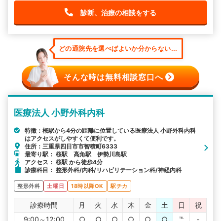
診断、治療の相談をする
どの通院先を選べばよいか分からない...
そんな時は無料相談窓口へ
医療法人 小野外科内科
特徴：桜駅から4分の距離に位置している医療法人 小野外科内科
はアクセスがしやすくて便利です。
住所：三重県四日市市智積町6333
最寄り駅： 桜駅 高角駅 伊勢川島駅
アクセス： 桜駅 から徒歩4分
診療科目： 整形外科/内科/リハビリテーション科/神経内科
整形外科
土曜日
18時以降OK
駅チカ
診療時間
月
火
水
木
金
土
日
祝
9:00～12:00
○
○
○
○
○
○
℡
-