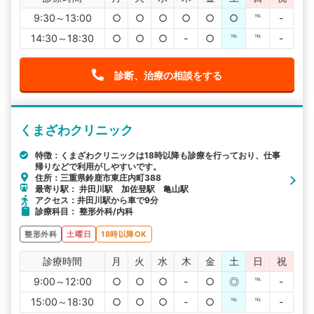
9:30～13:00
○
○
○
○
○
○
℡
-
14:30～18:30
○
○
○
-
○
℡
℡
-
診断、治療の相談をする
くまざわクリニック
特徴：くまざわクリニックは18時以降も診療を行っており、仕事
帰りなどで利用がしやすいです。
住所：三重県鈴鹿市東庄内町388
最寄り駅： 井田川駅 加佐登駅 亀山駅
アクセス：井田川駅から車で9分
診療科目： 整形外科/内科
整形外科
土曜日
18時以降OK
診療時間
月
火
水
木
金
土
日
祝
9:00～12:00
○
○
○
-
○
◎
℡
-
15:00～18:30
○
○
○
-
○
℡
℡
-