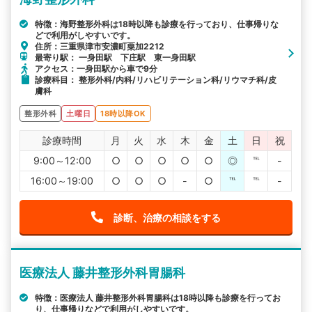
特徴：海野整形外科は18時以降も診療を行っており、仕事帰りな
どで利用がしやすいです。
住所：三重県津市安濃町粟加2212
最寄り駅： 一身田駅 下庄駅 東一身田駅
アクセス：一身田駅から車で9分
診療科目： 整形外科/内科/リハビリテーション科/リウマチ科/皮
膚科
整形外科
土曜日
18時以降OK
診療時間
月
火
水
木
金
土
日
祝
9:00～12:00
○
○
○
○
○
◎
℡
-
16:00～19:00
○
○
○
-
○
℡
℡
-
診断、治療の相談をする
医療法人 藤井整形外科胃腸科
特徴：医療法人 藤井整形外科胃腸科は18時以降も診療を行ってお
り、仕事帰りなどで利用がしやすいです。