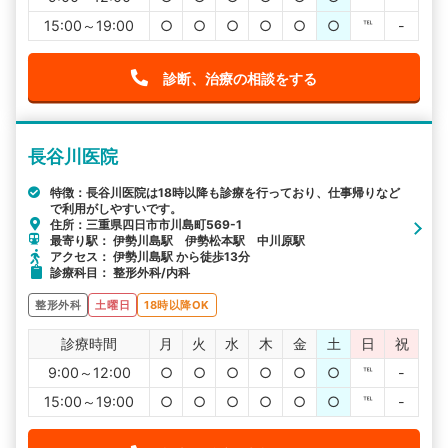
15:00～19:00
○
○
○
○
○
○
℡
-
診断、治療の相談をする
長谷川医院
特徴：長谷川医院は18時以降も診療を行っており、仕事帰りなど
で利用がしやすいです。
住所：三重県四日市市川島町569-1
最寄り駅： 伊勢川島駅 伊勢松本駅 中川原駅
アクセス： 伊勢川島駅 から徒歩13分
診療科目： 整形外科/内科
整形外科
土曜日
18時以降OK
診療時間
月
火
水
木
金
土
日
祝
9:00～12:00
○
○
○
○
○
○
℡
-
15:00～19:00
○
○
○
○
○
○
℡
-