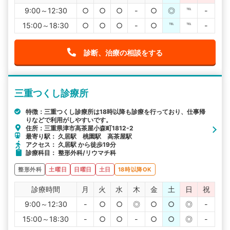
9:00～12:30
○
○
○
-
○
◎
℡
-
15:00～18:30
○
○
○
-
○
℡
℡
-
診断、治療の相談をする
三重つくし診療所
特徴：三重つくし診療所は18時以降も診療を行っており、仕事帰
りなどで利用がしやすいです。
住所：三重県津市高茶屋小森町1812-2
最寄り駅： 久居駅 桃園駅 高茶屋駅
アクセス： 久居駅 から徒歩19分
診療科目： 整形外科/リウマチ科
整形外科
土曜日
日曜日
土日
18時以降OK
診療時間
月
火
水
木
金
土
日
祝
9:00～12:30
-
○
○
◎
○
○
◎
-
15:00～18:30
-
○
○
-
○
○
◎
-