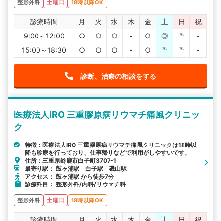
整形外科
土曜日
18時以降OK
診療時間
月
火
水
木
金
土
日
祝
9:00～12:00
○
○
○
-
○
◎
℡
-
15:00～18:30
○
○
○
-
○
℡
℡
-
診断、治療の相談をする
医療法人IRO 三重膠原病リウマチ痛風クリニッ
ク
特徴：医療法人IRO 三重膠原病リウマチ痛風クリニックは18時以
降も診療を行っており、仕事帰りなどで利用がしやすいです。
住所：三重県鈴鹿市白子町3707-1
最寄り駅： 鼓ヶ浦駅 白子駅 磯山駅
アクセス： 鼓ヶ浦駅 から徒歩7分
診療科目： 整形外科/内科/リウマチ科
整形外科
土曜日
18時以降OK
診療時間
月
火
水
木
金
土
日
祝