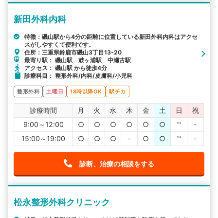
新田外科内科
特徴：磯山駅から4分の距離に位置している新田外科内科はアクセ
スがしやすくて便利です。
住所：三重県鈴鹿市磯山3丁目13-20
最寄り駅： 磯山駅 鼓ヶ浦駅 中瀬古駅
アクセス： 磯山駅 から徒歩4分
診療科目： 整形外科/内科/皮膚科/小児科
整形外科
土曜日
18時以降OK
駅チカ
診療時間
月
火
水
木
金
土
日
祝
9:00～12:00
○
○
○
○
○
○
℡
-
15:00～19:00
○
○
○
-
○
○
℡
-
診断、治療の相談をする
松永整形外科クリニック