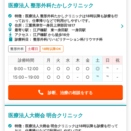
医療法人 整形外科たかしクリニック
特徴：医療法人 整形外科たかしクリニックは18時以降も診療を行
っており、仕事帰りなどで利用がしやすいです。
住所：三重県津市一身田上津部田1817
最寄り駅： 江戸橋駅 東一身田駅 一身田駅
アクセス： 江戸橋駅 から徒歩16分
診療科目： 整形外科/リハビリテーション科/リウマチ科
整形外科
土曜日
18時以降OK
診療時間
月
火
水
木
金
土
日
祝
9:00～12:00
○
○
○
○
○
◎
℡
-
15:00～19:00
○
○
○
-
○
℡
℡
-
診断、治療の相談をする
医療法人大樹会 明合クリニック
特徴：医療法人大樹会 明合クリニックは18時以降も診療を行って
おり、仕事帰りなどで利用がしやすいです。