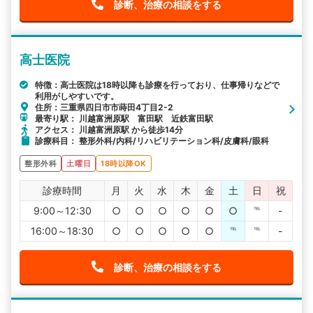
診断、治療の相談をする
高士医院
特徴：高士医院は18時以降も診療を行っており、仕事帰りなどで
利用がしやすいです。
住所：三重県四日市市蒔田4丁目2-2
最寄り駅： 川越富洲原駅 富田駅 近鉄富田駅
アクセス： 川越富洲原駅 から徒歩14分
診療科目： 整形外科/内科/リハビリテーション科/皮膚科/眼科
整形外科
土曜日
18時以降OK
診療時間
月
火
水
木
金
土
日
祝
9:00～12:30
○
○
○
○
○
○
℡
-
16:00～18:30
○
○
○
○
○
℡
℡
-
診断、治療の相談をする