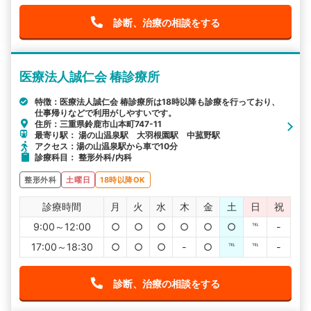
診断、治療の相談をする
医療法人誠仁会 椿診療所
特徴：医療法人誠仁会 椿診療所は18時以降も診療を行っており、
仕事帰りなどで利用がしやすいです。
住所：三重県鈴鹿市山本町747-11
最寄り駅： 湯の山温泉駅 大羽根園駅 中菰野駅
アクセス：湯の山温泉駅から車で10分
診療科目： 整形外科/内科
整形外科
土曜日
18時以降OK
診療時間
月
火
水
木
金
土
日
祝
9:00～12:00
○
○
○
○
○
○
℡
-
17:00～18:30
○
○
○
-
○
℡
℡
-
診断、治療の相談をする