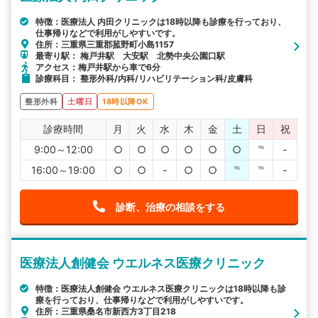
特徴：医療法人 内田クリニックは18時以降も診療を行っており、
仕事帰りなどで利用がしやすいです。
住所：三重県三重郡菰野町小島1157
最寄り駅： 梅戸井駅 大安駅 北勢中央公園口駅
アクセス：梅戸井駅から車で6分
診療科目： 整形外科/内科/リハビリテーション科/皮膚科
整形外科
土曜日
18時以降OK
診療時間
月
火
水
木
金
土
日
祝
9:00～12:00
○
○
○
○
○
○
℡
-
16:00～19:00
○
○
-
○
○
℡
℡
-
診断、治療の相談をする
医療法人創健会 ウエルネス医療クリニック
特徴：医療法人創健会 ウエルネス医療クリニックは18時以降も診
療を行っており、仕事帰りなどで利用がしやすいです。
住所：三重県桑名市新西方3丁目218