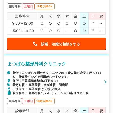
整形外科
土曜日
18時以降OK
診療時間
月
火
水
木
金
土
日
祝
9:00～12:00
○
○
○
○
○
○
℡
-
15:00～19:00
○
○
○
-
○
○
℡
-
診断、治療の相談をする
まつばら整形外科クリニック
特徴：まつばら整形外科クリニックは18時以降も診療を行ってお
り、仕事帰りなどで利用がしやすいです。
住所：三重県津市城山3丁目4-25
最寄り駅： 高茶屋駅 南が丘駅 阿漕駅
アクセス： 高茶屋駅 から徒歩18分
診療科目： 整形外科/リハビリテーション科/リウマチ科
整形外科
土曜日
18時以降OK
診療時間
月
火
水
木
金
土
日
祝