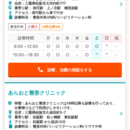
住所：三重県松阪市大河内町777
最寄り駅： 相可駅 上ノ庄駅 権現前駅
アクセス：相可駅から車で11分
診療科目： 整形外科/内科/リハビリテーション科
整形外科
土曜日
18時以降OK
診療時間
月
火
水
木
金
土
日
祝
9:00～12:00
○
○
○
○
○
○
℡
-
15:00～18:30
○
○
○
-
○
℡
℡
-
診断、治療の相談をする
あらおと整形クリニック
特徴：あらおと整形クリニックは18時以降も診療を行っており、
仕事帰りなどで利用がしやすいです。
住所：三重県松阪市久保田町5-7
最寄り駅： 松阪駅 松ヶ崎駅 東松阪駅
アクセス： 松阪駅 から徒歩12分
診療科目： 整形外科/リハビリテーション科/リウマチ科