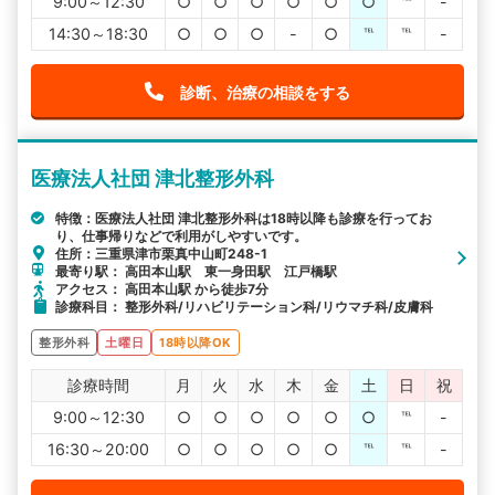
9:00～12:30
○
○
○
○
○
○
℡
-
14:30～18:30
○
○
○
-
○
℡
℡
-
診断、治療の相談をする
医療法人社団 津北整形外科
特徴：医療法人社団 津北整形外科は18時以降も診療を行ってお
り、仕事帰りなどで利用がしやすいです。
住所：三重県津市栗真中山町248-1
最寄り駅： 高田本山駅 東一身田駅 江戸橋駅
アクセス： 高田本山駅 から徒歩7分
診療科目： 整形外科/リハビリテーション科/リウマチ科/皮膚科
整形外科
土曜日
18時以降OK
診療時間
月
火
水
木
金
土
日
祝
9:00～12:30
○
○
○
○
○
○
℡
-
16:30～20:00
○
○
○
○
○
℡
℡
-