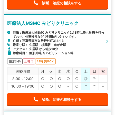
診断、治療の相談をする
医療法人MSMC みどりクリニック
特徴：医療法人MSMC みどりクリニックは18時以降も診療を行っ
ており、仕事帰りなどで利用がしやすいです。
住所：三重県津市久居野村町314-13
最寄り駅： 久居駅 桃園駅 南が丘駅
アクセス： 久居駅 から徒歩10分
診療科目： 整形外科/リハビリテーション科
整形外科
土曜日
18時以降OK
診療時間
月
火
水
木
金
土
日
祝
8:00～12:00
○
○
○
○
○
◎
℡
-
16:00～19:00
○
○
○
-
○
℡
℡
-
診断、治療の相談をする