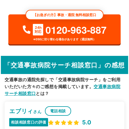
エリア
三重県
市区町村
【お急ぎの方】事故・通院 無料相談窓口
検索する
0120-963-887
24h
対応
詳細条件で絞り込む
※050に切り替わる場合があります（通話無料）
その他の検索方法
駅から探す
院名から探す
「交通事故病院サーチ相談窓口」の感想
交通事故の通院先探しで「交通事故病院サーチ」をご利用
いただいた方々のご感想を掲載しています。
交通事故病院
サーチ相談窓口
とは？
エブリィ
電話相談
さん
5.0
相談相談窓口の評価