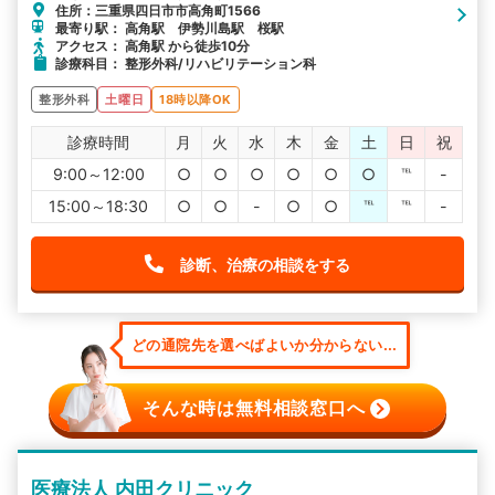
住所：三重県四日市市高角町1566
最寄り駅： 高角駅 伊勢川島駅 桜駅
アクセス： 高角駅 から徒歩10分
診療科目： 整形外科/リハビリテーション科
整形外科
土曜日
18時以降OK
診療時間
月
火
水
木
金
土
日
祝
9:00～12:00
○
○
○
○
○
○
℡
-
15:00～18:30
○
○
-
○
○
℡
℡
-
診断、治療の相談をする
どの通院先を選べばよいか分からない...
そんな時は無料相談窓口へ
医療法人 内田クリニック