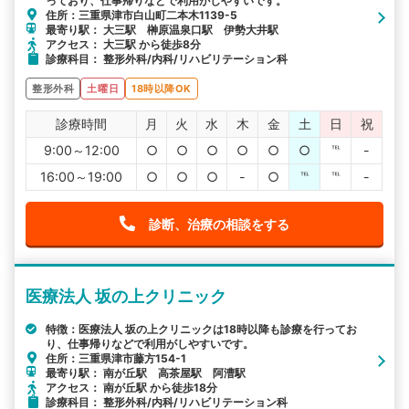
っており、仕事帰りなどで利用がしやすいです。
住所：三重県津市白山町二本木1139-5
最寄り駅： 大三駅 榊原温泉口駅 伊勢大井駅
アクセス： 大三駅 から徒歩8分
診療科目： 整形外科/内科/リハビリテーション科
整形外科
土曜日
18時以降OK
診療時間
月
火
水
木
金
土
日
祝
9:00～12:00
○
○
○
○
○
○
℡
-
16:00～19:00
○
○
○
-
○
℡
℡
-
診断、治療の相談をする
医療法人 坂の上クリニック
特徴：医療法人 坂の上クリニックは18時以降も診療を行ってお
り、仕事帰りなどで利用がしやすいです。
住所：三重県津市藤方154-1
最寄り駅： 南が丘駅 高茶屋駅 阿漕駅
アクセス： 南が丘駅 から徒歩18分
診療科目： 整形外科/内科/リハビリテーション科