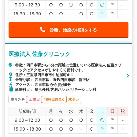
9:00～12:30
○
○
◎
○
○
◎
℡
-
15:30～18:30
○
○
-
○
○
℡
℡
-
診断、治療の相談をする
医療法人 佐藤クリニック
特徴：四日市駅から5分の距離に位置している医療法人 佐藤クリ
ニックはアクセスがしやすくて便利です。
住所：三重県四日市市中納屋町4-1
最寄り駅： 四日市駅 近鉄四日市駅 新正駅
アクセス： 四日市駅 から徒歩5分
診療科目： 整形外科/内科/リハビリテーション科
整形外科
土曜日
18時以降OK
駅チカ
診療時間
月
火
水
木
金
土
日
祝
9:00～12:00
○
○
○
○
○
◎
℡
-
15:00～18:30
○
○
○
-
○
℡
℡
-