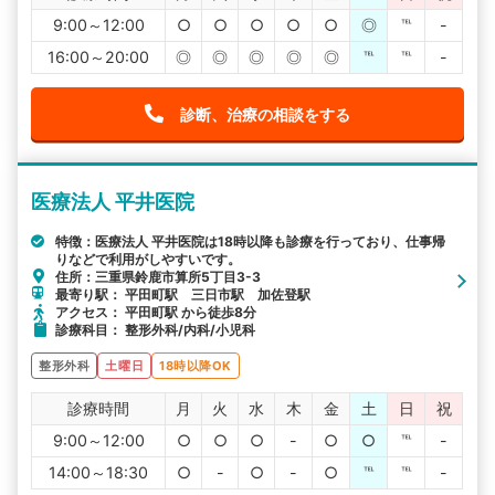
9:00～12:00
○
○
○
○
○
◎
℡
-
16:00～20:00
◎
◎
◎
◎
◎
℡
℡
-
診断、治療の相談をする
医療法人 平井医院
特徴：医療法人 平井医院は18時以降も診療を行っており、仕事帰
りなどで利用がしやすいです。
住所：三重県鈴鹿市算所5丁目3-3
最寄り駅： 平田町駅 三日市駅 加佐登駅
アクセス： 平田町駅 から徒歩8分
診療科目： 整形外科/内科/小児科
整形外科
土曜日
18時以降OK
診療時間
月
火
水
木
金
土
日
祝
9:00～12:00
○
○
○
-
○
○
℡
-
14:00～18:30
○
-
○
-
○
℡
℡
-