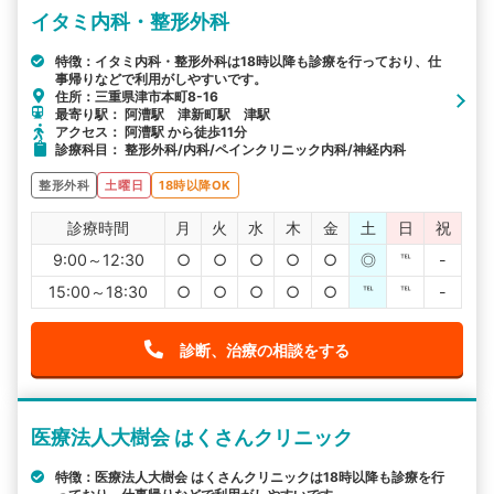
イタミ内科・整形外科
特徴：イタミ内科・整形外科は18時以降も診療を行っており、仕
事帰りなどで利用がしやすいです。
住所：三重県津市本町8-16
最寄り駅： 阿漕駅 津新町駅 津駅
アクセス： 阿漕駅 から徒歩11分
診療科目： 整形外科/内科/ペインクリニック内科/神経内科
整形外科
土曜日
18時以降OK
診療時間
月
火
水
木
金
土
日
祝
9:00～12:30
○
○
○
○
○
◎
℡
-
15:00～18:30
○
○
○
○
○
℡
℡
-
診断、治療の相談をする
医療法人大樹会 はくさんクリニック
特徴：医療法人大樹会 はくさんクリニックは18時以降も診療を行