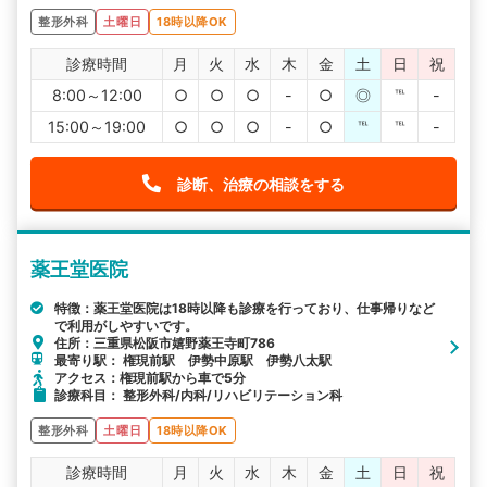
整形外科
土曜日
18時以降OK
診療時間
月
火
水
木
金
土
日
祝
8:00～12:00
○
○
○
-
○
◎
℡
-
15:00～19:00
○
○
○
-
○
℡
℡
-
診断、治療の相談をする
薬王堂医院
特徴：薬王堂医院は18時以降も診療を行っており、仕事帰りなど
で利用がしやすいです。
住所：三重県松阪市嬉野薬王寺町786
最寄り駅： 権現前駅 伊勢中原駅 伊勢八太駅
アクセス：権現前駅から車で5分
診療科目： 整形外科/内科/リハビリテーション科
整形外科
土曜日
18時以降OK
診療時間
月
火
水
木
金
土
日
祝