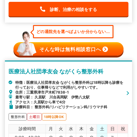
診断、治療の相談をする
どの通院先を選べばよいか分からない...
そんな時は無料相談窓口へ
医療法人社団孝友会 ながくら整形外科
特徴：医療法人社団孝友会 ながくら整形外科は18時以降も診療を
行っており、仕事帰りなどで利用がしやすいです。
住所：三重県津市戸木町7838-1
最寄り駅： 久居駅 川合高岡駅 伊勢八太駅
アクセス：久居駅から車で4分
診療科目： 整形外科/リハビリテーション科/リウマチ科
整形外科
土曜日
18時以降OK
診療時間
月
火
水
木
金
土
日
祝