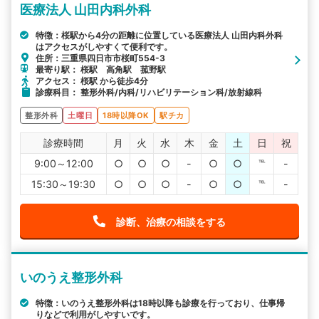
医療法人 山田内科外科
特徴：桜駅から4分の距離に位置している医療法人 山田内科外科
はアクセスがしやすくて便利です。
住所：三重県四日市市桜町554-3
最寄り駅： 桜駅 高角駅 菰野駅
アクセス： 桜駅 から徒歩4分
診療科目： 整形外科/内科/リハビリテーション科/放射線科
整形外科
土曜日
18時以降OK
駅チカ
診療時間
月
火
水
木
金
土
日
祝
9:00～12:00
○
○
○
-
○
○
℡
-
15:30～19:30
○
○
○
-
○
○
℡
-
診断、治療の相談をする
いのうえ整形外科
特徴：いのうえ整形外科は18時以降も診療を行っており、仕事帰
りなどで利用がしやすいです。