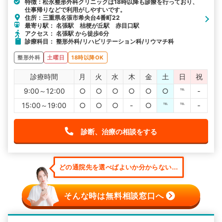
特徴：松永整形外科クリニックは18時以降も診療を行っており、
仕事帰りなどで利用がしやすいです。
住所：三重県名張市希央台4番町22
最寄り駅： 名張駅 桔梗が丘駅 赤目口駅
アクセス： 名張駅 から徒歩6分
診療科目： 整形外科/リハビリテーション科/リウマチ科
整形外科
土曜日
18時以降OK
診療時間
月
火
水
木
金
土
日
祝
9:00～12:00
○
○
○
○
○
○
℡
-
15:00～19:00
○
○
○
-
○
℡
℡
-
診断、治療の相談をする
どの通院先を選べばよいか分からない...
そんな時は無料相談窓口へ