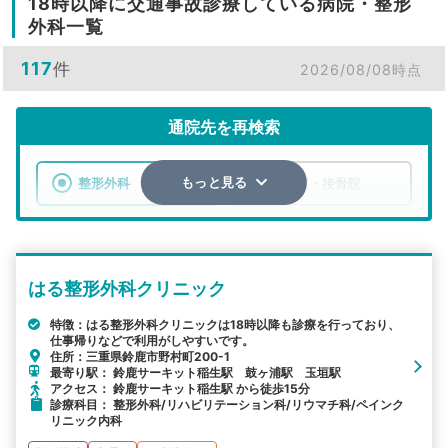
18時以降に交通事故診療している病院・整形
外科一覧
117
件
2026/08/08時点
通院先を再検索
整形外科
整骨院・接骨院
もっと見る
エリア
三重県
市区町村
はる整形外科クリニック
検索する
特徴：はる整形外科クリニックは18時以降も診療を行っており、
仕事帰りなどで利用がしやすいです。
詳細条件で絞り込む
住所：三重県鈴鹿市野村町200-1
最寄り駅： 鈴鹿サーキット稲生駅 鼓ヶ浦駅 玉垣駅
その他の検索方法
アクセス： 鈴鹿サーキット稲生駅 から徒歩15分
診療科目： 整形外科/リハビリテーション科/リウマチ科/ペインク
駅から探す
院名から探す
リニック内科