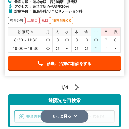
最寄り駅： 蓮花寺駅 西別所駅 播磨駅
アクセス： 蓮花寺駅 から徒歩20分
診療科目： 整形外科/リハビリテーション科
整形外科
土曜日
祝日
18時以降OK
診療時間
月
火
水
木
金
土
日
祝
8:30～11:30
○
○
○
○
○
○
℡
○
16:00～18:30
○
○
-
○
○
℡
℡
-
診断、治療の相談をする
1/4
通院先を再検索
整形外科
整骨院・接骨院
もっと見る