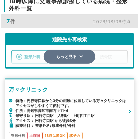
18時以降に交通事故診療している病院・整形
外科一覧
7
件
2026/08/06時点
通院先を再検索
整形外科
整骨院・接骨院
もっと見る
エリア
高知県
市区町村
万々クリニック
検索する
特徴：円行寺口駅から3分の距離に位置している万々クリニックは
アクセスがしやすくて便利です。
詳細条件で絞り込む
住所：高知県高知市南万々11-4
最寄り駅： 円行寺口駅 入明駅 上町四丁目駅
その他の検索方法
アクセス： 円行寺口駅 から徒歩3分
診療科目： 整形外科/形成外科/外科
駅から探す
院名から探す
整形外科
土曜日
18時以降OK
駅チカ