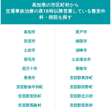
高知県の市区町村から
交通事故治療の夜18時以降営業している整形外
科・病院を探す
高知市
室戸市
安芸市
南国市
土佐市
須崎市
宿毛市
土佐清水市
四万十市
香南市
香美市
安芸郡東洋町
安芸郡奈半利町
安芸郡田野町
安芸郡安田町
安芸郡北川村
安芸郡馬路村
安芸郡芸西村