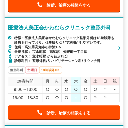
診断、治療の相談をする
医療法人美正会かわむらクリニック整形外科
特徴：医療法人美正会かわむらクリニック整形外科は18時以降も
診療を行っており、仕事帰りなどで利用がしやすいです。
住所：高知県高知市杉井流1-5
最寄り駅： 宝永町駅 高知駅 知寄町一丁目駅
アクセス： 宝永町駅 から徒歩13分
診療科目： 整形外科/リハビリテーション科/リウマチ科
整形外科
土曜日
18時以降OK
診療時間
月
火
水
木
金
土
日
祝
9:00～13:00
○
○
○
○
○
○
℡
-
15:00～18:30
○
○
○
-
○
℡
℡
-
診断、治療の相談をする