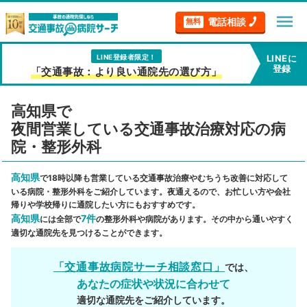
menu
電話相談
無料
LINE登録者限定！
LINEに
登録
「交通事故：より良い通院先の選び方」
高知県で
夜間営業している交通事故治療対応の病
院・整形外科
高知県
で18時以降も営業している交通事故治療やむちうち改善に対応して
いる病院・整形外科をご紹介しています。夜通えるので、お忙しい方や会社
帰りや学校帰りに通院したい方にもおすすめです。
高知県
7件
には全部で
の整形外科や病院があります。その中から通いやすく
適切な通院先を見つけることができます。
「交通事故病院サーチ相談窓口」
では、
あなたの症状や状況に合わせて
適切な通院先をご紹介しています。