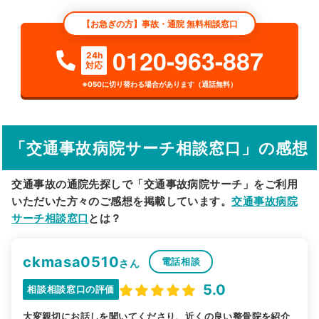
【お急ぎの方】事故・通院 無料相談窓口
検索する
0120-963-887
24h
対応
詳細条件で絞り込む
※050に切り替わる場合があります（通話無料）
その他の検索方法
駅から探す
院名から探す
「交通事故病院サーチ相談窓口」の感想
交通事故の通院先探しで「交通事故病院サーチ」をご利用
いただいた方々のご感想を掲載しています。
交通事故病院
サーチ相談窓口
とは？
ckmasa0510
電話相談
さん
5.0
相談相談窓口の評価
大変親切にお話しを聞いてくださり、近くの良い整骨院を紹介