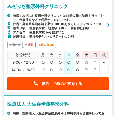
みぞぶち整形外科クリニック
特徴：みぞぶち整形外科クリニックは18時以降も診療を行ってお
り、仕事帰りなどで利用がしやすいです。
住所：高知県高知市鵜来巣11-38-10あさくらメディカルビル1F
最寄り駅： 朝倉駅前駅 朝倉駅（JR） 朝倉神社前駅
アクセス： 朝倉駅前駅 から徒歩15分
診療科目： 整形外科/リハビリテーション科
整形外科
土曜日
18時以降OK
診療時間
月
火
水
木
金
土
日
祝
9:00～12:30
○
○
○
○
○
◎
℡
-
14:00～18:30
○
○
○
○
○
℡
℡
-
診断、治療の相談をする
医療法人 大生会伊藤整形外科
特徴：医療法人 大生会伊藤整形外科は18時以降も診療を行ってお