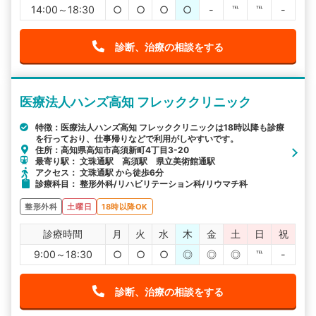
14:00～18:30
○
○
○
○
-
℡
℡
-
診断、治療の相談をする
医療法人ハンズ高知 フレッククリニック
特徴：医療法人ハンズ高知 フレッククリニックは18時以降も診療
を行っており、仕事帰りなどで利用がしやすいです。
住所：高知県高知市高須新町4丁目3-20
最寄り駅： 文珠通駅 高須駅 県立美術館通駅
アクセス： 文珠通駅 から徒歩6分
診療科目： 整形外科/リハビリテーション科/リウマチ科
整形外科
土曜日
18時以降OK
診療時間
月
火
水
木
金
土
日
祝
9:00～18:30
○
○
○
◎
◎
◎
℡
-
診断、治療の相談をする