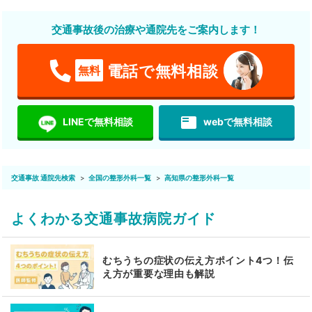
交通事故後の治療や通院先をご案内します！
電話で無料相談
無料
featured_play_list
LINEで無料相談
webで無料相談
交通事故 通院先検索
全国の整形外科一覧
高知県の整形外科一覧
よくわかる交通事故病院ガイド
むちうちの症状の伝え方ポイント4つ！伝
え方が重要な理由も解説