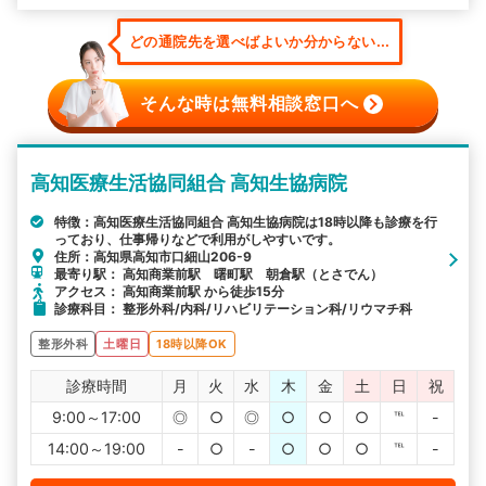
どの通院先を選べばよいか分からない...
そんな時は無料相談窓口へ
高知医療生活協同組合 高知生協病院
特徴：高知医療生活協同組合 高知生協病院は18時以降も診療を行
っており、仕事帰りなどで利用がしやすいです。
住所：高知県高知市口細山206-9
最寄り駅： 高知商業前駅 曙町駅 朝倉駅（とさでん）
アクセス： 高知商業前駅 から徒歩15分
診療科目： 整形外科/内科/リハビリテーション科/リウマチ科
整形外科
土曜日
18時以降OK
診療時間
月
火
水
木
金
土
日
祝
9:00～17:00
◎
○
◎
○
○
○
℡
-
14:00～19:00
-
○
-
○
○
○
℡
-