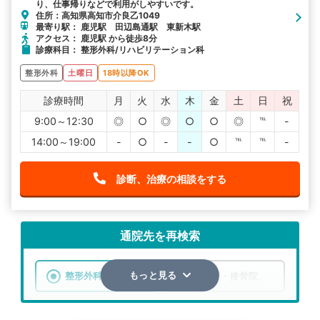
り、仕事帰りなどで利用がしやすいです。
住所：高知県高知市介良乙1049
最寄り駅： 鹿児駅 田辺島通駅 東新木駅
アクセス： 鹿児駅 から徒歩8分
診療科目： 整形外科/リハビリテーション科
整形外科
土曜日
18時以降OK
診療時間
月
火
水
木
金
土
日
祝
9:00～12:30
◎
○
◎
○
○
◎
℡
-
14:00～19:00
-
○
-
-
○
℡
℡
-
診断、治療の相談をする
通院先を再検索
整形外科
整骨院・接骨院
もっと見る
エリア
高知県
市区町村