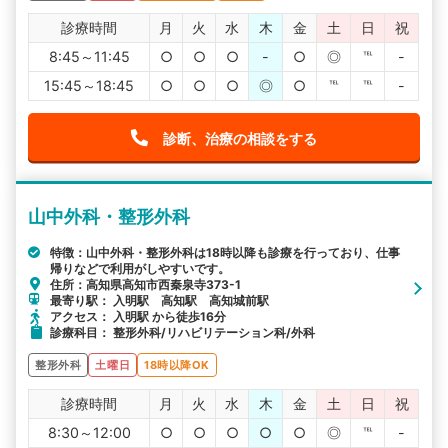
診療時間
月
火
水
木
金
土
日
祝
8:45～11:45
○
○
○
-
○
◎
℡
-
15:45～18:45
○
○
○
◎
○
℡
℡
-
診断、治療の相談をする
山中外科・整形外科
特徴：山中外科・整形外科は18時以降も診療を行っており、仕事
帰りなどで利用がしやすいです。
住所：高知県高知市西秦泉寺373-1
最寄り駅： 入明駅 高知駅 高知城前駅
アクセス： 入明駅 から徒歩16分
診療科目： 整形外科/リハビリテーション科/外科
整形外科
土曜日
18時以降OK
診療時間
月
火
水
木
金
土
日
祝
8:30～12:00
○
○
○
○
○
◎
℡
-