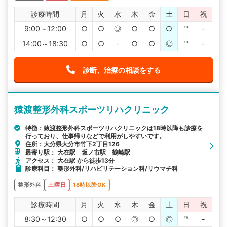
診療時間
月
火
水
木
金
土
日
祝
9:00～12:00
○
○
◎
○
○
○
℡
-
14:00～18:30
○
○
-
○
○
◎
℡
-
診断、治療の相談をする
猿渡整形外科スポーツリハクリニック
特徴：猿渡整形外科スポーツリハクリニックは18時以降も診療を
行っており、仕事帰りなどで利用がしやすいです。
住所：大分県大分市竹下2丁目126
最寄り駅： 大在駅 坂ノ市駅 鶴崎駅
アクセス： 大在駅 から徒歩13分
診療科目： 整形外科/リハビリテーション科/リウマチ科
整形外科
土曜日
18時以降OK
診療時間
月
火
水
木
金
土
日
祝
8:30～12:30
○
○
○
◎
○
◎
℡
-