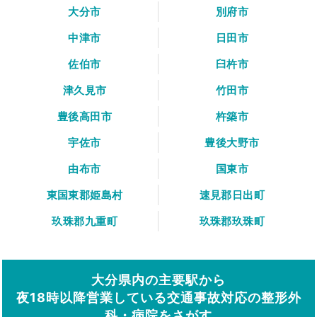
大分市
別府市
中津市
日田市
佐伯市
臼杵市
津久見市
竹田市
豊後高田市
杵築市
宇佐市
豊後大野市
由布市
国東市
東国東郡姫島村
速見郡日出町
玖珠郡九重町
玖珠郡玖珠町
大分県内の主要駅から
夜18時以降営業している交通事故対応の整形外
科・病院をさがす