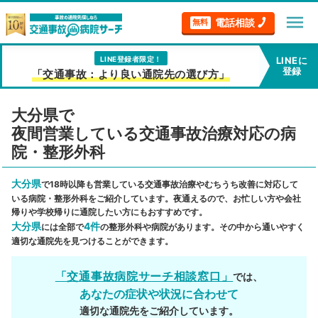
menu
電話相談
無料
LINE登録者限定！
LINEに
登録
「交通事故：より良い通院先の選び方」
大分県で
夜間営業している交通事故治療対応の病
院・整形外科
大分県
で18時以降も営業している交通事故治療やむちうち改善に対応して
いる病院・整形外科をご紹介しています。夜通えるので、お忙しい方や会社
帰りや学校帰りに通院したい方にもおすすめです。
大分県
4件
には全部で
の整形外科や病院があります。その中から通いやすく
適切な通院先を見つけることができます。
「交通事故病院サーチ相談窓口」
では、
あなたの症状や状況に合わせて
適切な通院先をご紹介しています。