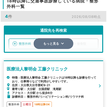
18時以降に交通事故診療している病院・整形
外科一覧
4
件
2026/08/08時点
通院先を再検索
整形外科
整骨院・接骨院
もっと見る
エリア
大分県
市区町村
医療法人黎明会 工藤クリニック
検索する
特徴：医療法人黎明会 工藤クリニックは18時以降も診療を行って
おり、仕事帰りなどで利用がしやすいです。
詳細条件で絞り込む
住所：大分県大分市要町9-21
最寄り駅： 大分駅 古国府駅 滝尾駅
その他の検索方法
アクセス： 大分駅 から徒歩6分
診療科目： 整形外科/リハビリテーション科/リウマチ科
駅から探す
院名から探す
整形外科
土曜日
18時以降OK