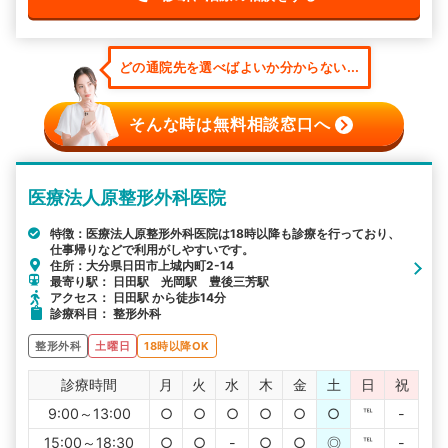
どの通院先を選べばよいか分からない...
そんな時は無料相談窓口へ
医療法人原整形外科医院
特徴：医療法人原整形外科医院は18時以降も診療を行っており、
仕事帰りなどで利用がしやすいです。
住所：大分県日田市上城内町2-14
最寄り駅： 日田駅 光岡駅 豊後三芳駅
アクセス： 日田駅 から徒歩14分
診療科目： 整形外科
整形外科
土曜日
18時以降OK
診療時間
月
火
水
木
金
土
日
祝
9:00～13:00
○
○
○
○
○
○
℡
-
15:00～18:30
○
○
-
○
○
◎
℡
-