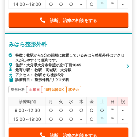
14:00～19:00
○
○
○
-
○
℡
℡
-
診断、治療の相談をする
みはら整形外科
特徴：牧駅から5分の距離に位置しているみはら整形外科はアクセ
スがしやすくて便利です。
住所：大分県大分市希望が丘1丁目1045
最寄り駅： 牧駅 高城駅 大分駅
アクセス： 牧駅 から徒歩5分
診療科目： 整形外科/リウマチ科
整形外科
土曜日
18時以降OK
駅チカ
診療時間
月
火
水
木
金
土
日
祝
9:00～12:30
○
○
○
○
○
○
℡
-
15:00～19:00
○
○
○
-
○
℡
℡
-
診断、治療の相談をする