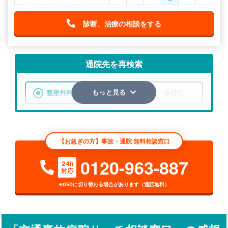
診断、治療の相談をする
通院先を再検索
整形外科
整骨院・接骨院
もっと見る
エリア
大分県
市区町村
【お急ぎの方】事故・通院 無料相談窓口
検索する
0120-963-887
24h
対応
詳細条件で絞り込む
※050に切り替わる場合があります（通話無料）
その他の検索方法
駅から探す
院名から探す