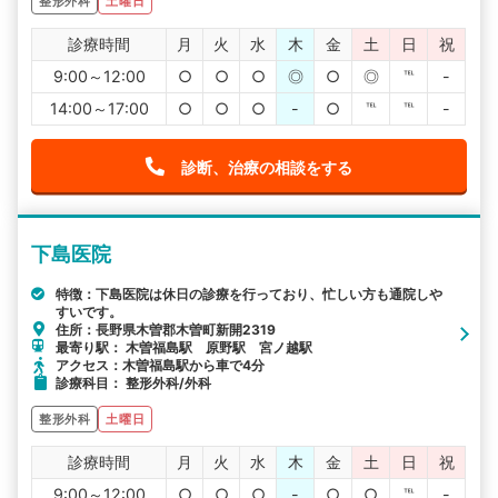
整形外科
土曜日
診療時間
月
火
水
木
金
土
日
祝
9:00～12:00
○
○
○
◎
○
◎
℡
-
14:00～17:00
○
○
○
-
○
℡
℡
-
診断、治療の相談をする
下島医院
特徴：下島医院は休日の診療を行っており、忙しい方も通院しや
すいです。
住所：長野県木曽郡木曽町新開2319
最寄り駅： 木曽福島駅 原野駅 宮ノ越駅
アクセス：木曽福島駅から車で4分
診療科目： 整形外科/外科
整形外科
土曜日
診療時間
月
火
水
木
金
土
日
祝
9:00～12:00
○
○
○
-
○
○
℡
-