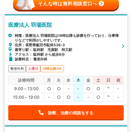
そんな時は無料相談窓口へ
医療法人 羽場医院
特徴：医療法人 羽場医院は18時以降も診療を行っており、仕事帰
りなどで利用がしやすいです。
住所：長野県飯田市駄科536-3
最寄り駅： 駄科駅 毛賀駅 時又駅
アクセス： 駄科駅 から徒歩6分
診療科目： 整形外科
整形外科
土曜日
18時以降OK
診療時間
月
火
水
木
金
土
日
祝
9:00～13:00
○
○
-
-
○
○
℡
-
15:00～19:00
-
○
○
-
-
○
℡
-
診断、治療の相談をする