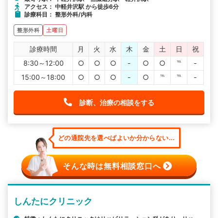
アクセス： 中軽井沢駅 から徒歩6分
診療科目： 整形外科/内科
整形外科
土曜日
診療時間
月
火
水
木
金
土
日
祝
8:30～12:00
○
○
○
-
○
○
℡
-
15:00～18:00
○
○
○
-
○
℡
℡
-
診断、治療の相談をする
どの通院先を選べばよいか分からない...
そんな時は無料相談窓口へ
しんたにクリニック