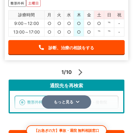
整形外科
土曜日
診療時間
月
火
水
木
金
土
日
祝
9:00～12:00
○
○
○
○
○
○
℡
-
13:00～17:00
○
○
○
○
○
℡
℡
-
診断、治療の相談をする
1/10
通院先を再検索
整形外科
整骨院・接骨院
もっと見る
エリア
長野県
市区町村
【お急ぎの方】事故・通院 無料相談窓口