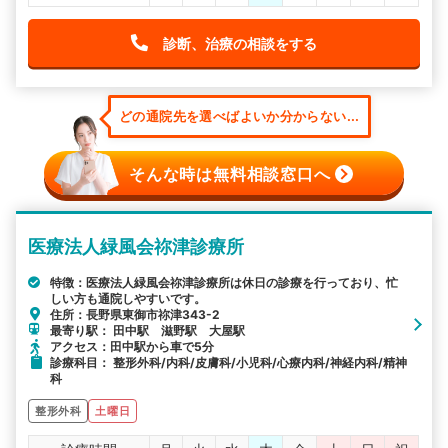
診断、治療の相談をする
どの通院先を選べばよいか分からない...
そんな時は無料相談窓口へ
医療法人緑風会祢津診療所
特徴：医療法人緑風会祢津診療所は休日の診療を行っており、忙
しい方も通院しやすいです。
住所：長野県東御市祢津343-2
最寄り駅： 田中駅 滋野駅 大屋駅
アクセス：田中駅から車で5分
診療科目： 整形外科/内科/皮膚科/小児科/心療内科/神経内科/精神
科
整形外科
土曜日