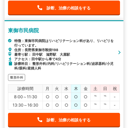
診断、治療の相談をする
東御市民病院
特徴：東御市民病院はリハビリテーション科があり、リハビリを
行っています。
住所：長野県東御市鞍掛198
最寄り駅： 田中駅 滋野駅 大屋駅
アクセス：田中駅から車で4分
診療科目： 整形外科/内科/リハビリテーション科/泌尿器科/小児
科/眼科/産婦人科
整形外科
診療時間
月
火
水
木
金
土
日
祝
8:00～11:30
○
○
○
○
○
℡
℡
-
13:30～16:30
○
○
○
○
○
℡
℡
-
診断、治療の相談をする