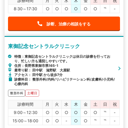
診療時間
月
火
水
木
金
土
日
祝
8:30～17:30
○
○
○
○
○
○
℡
-
診断、治療の相談をする
東御記念セントラルクリニック
特徴：東御記念セントラルクリニックは休日の診療を行ってお
り、忙しい方も通院しやすいです。
住所：長野県東御市県165-1
最寄り駅： 田中駅 滋野駅 大屋駅
アクセス： 田中駅 から徒歩7分
診療科目： 整形外科/内科/リハビリテーション科/皮膚科/小児科/
心療内科
整形外科
土曜日
診療時間
月
火
水
木
金
土
日
祝
9:00～12:30
○
○
○
○
○
○
℡
-
15:00～18:00
○
○
-
○
○
℡
℡
-