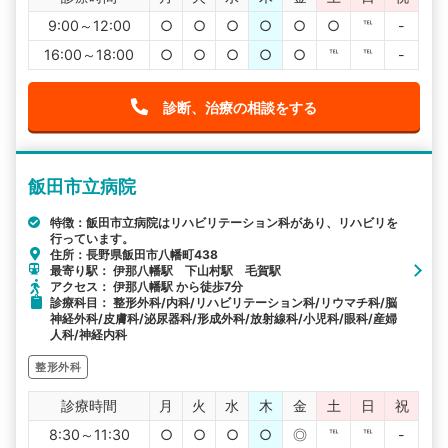
9:00～12:00
○
○
○
○
○
○
℡
-
16:00～18:00
○
○
○
○
○
℡
℡
-
診断、治療の相談をする
飯田市立病院
特徴：飯田市立病院はリハビリテーション科があり、リハビリを
行っています。
住所：長野県飯田市八幡町438
最寄り駅： 伊那八幡駅 下山村駅 毛賀駅
アクセス： 伊那八幡駅 から徒歩7分
診療科目： 整形外科/内科/リハビリテーション科/リウマチ科/脳
神経外科/皮膚科/泌尿器科/形成外科/放射線科/小児科/眼科/産婦
人科/神経内科
整形外科
診療時間
月
火
水
木
金
土
日
祝
8:30～11:30
○
○
○
○
◎
℡
℡
-