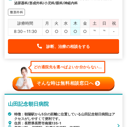
泌尿器科/形成外科/小児科/眼科/神経内科
整形外科
診療時間
月
火
水
木
金
土
日
祝
8:30～11:30
○
○
○
○
○
℡
℡
-
診断、治療の相談をする
どの通院先を選べばよいか分からない...
そんな時は無料相談窓口へ
山田記念朝日病院
特徴：朝陽駅から5分の距離に位置している山田記念朝日病院はア
クセスがしやすくて便利です。
住所：長野県長野市南堀135-1