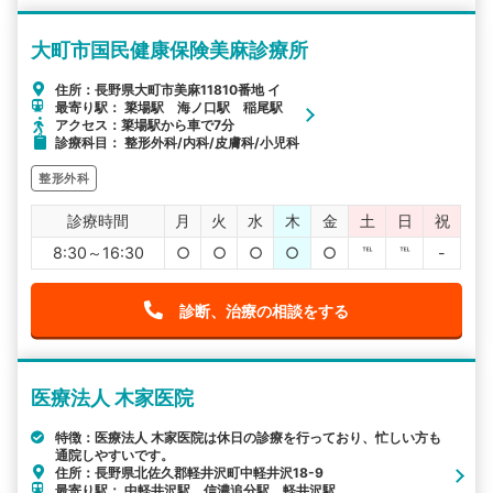
大町市国民健康保険美麻診療所
住所：長野県大町市美麻11810番地 イ
最寄り駅： 簗場駅 海ノ口駅 稲尾駅
アクセス：簗場駅から車で7分
診療科目： 整形外科/内科/皮膚科/小児科
整形外科
診療時間
月
火
水
木
金
土
日
祝
8:30～16:30
○
○
○
○
○
℡
℡
-
診断、治療の相談をする
医療法人 木家医院
特徴：医療法人 木家医院は休日の診療を行っており、忙しい方も
通院しやすいです。
住所：長野県北佐久郡軽井沢町中軽井沢18-9
最寄り駅： 中軽井沢駅 信濃追分駅 軽井沢駅