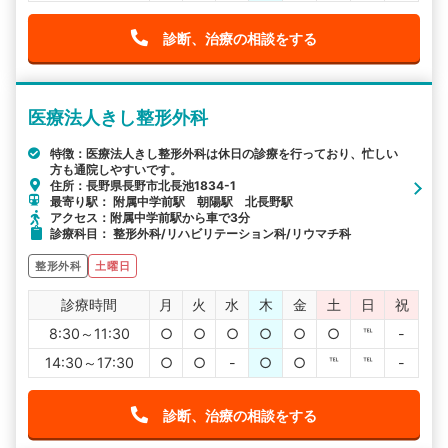
診断、治療の相談をする
医療法人きし整形外科
特徴：医療法人きし整形外科は休日の診療を行っており、忙しい
方も通院しやすいです。
住所：長野県長野市北長池1834-1
最寄り駅： 附属中学前駅 朝陽駅 北長野駅
アクセス：附属中学前駅から車で3分
診療科目： 整形外科/リハビリテーション科/リウマチ科
整形外科
土曜日
診療時間
月
火
水
木
金
土
日
祝
8:30～11:30
○
○
○
○
○
○
℡
-
14:30～17:30
○
○
-
○
○
℡
℡
-
診断、治療の相談をする