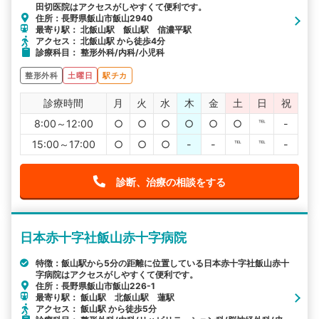
田切医院はアクセスがしやすくて便利です。
住所：長野県飯山市飯山2940
最寄り駅： 北飯山駅 飯山駅 信濃平駅
アクセス： 北飯山駅 から徒歩4分
診療科目： 整形外科/内科/小児科
整形外科
土曜日
駅チカ
診療時間
月
火
水
木
金
土
日
祝
8:00～12:00
○
○
○
○
○
○
℡
-
15:00～17:00
○
○
○
-
-
℡
℡
-
診断、治療の相談をする
日本赤十字社飯山赤十字病院
特徴：飯山駅から5分の距離に位置している日本赤十字社飯山赤十
字病院はアクセスがしやすくて便利です。
住所：長野県飯山市飯山226-1
最寄り駅： 飯山駅 北飯山駅 蓮駅
アクセス： 飯山駅 から徒歩5分