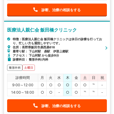
診断、治療の相談をする
医療法人親仁会 飯田橋クリニック
特徴：医療法人親仁会 飯田橋クリニックは休日の診療を行ってお
り、忙しい方も通院しやすいです。
住所：長野県飯田市鼎西鼎616
最寄り駅： 下山村駅 鼎駅 伊那上郷駅
アクセス： 下山村駅 から徒歩9分
診療科目： 整形外科/内科
整形外科
土曜日
診療時間
月
火
水
木
金
土
日
祝
9:00～12:00
○
○
○
○
○
○
℡
-
14:00～18:00
○
○
-
○
○
℡
℡
-
診断、治療の相談をする