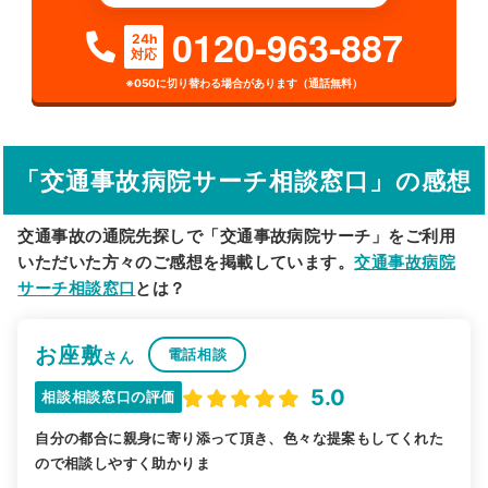
検索する
0120-963-887
24h
対応
詳細条件で絞り込む
※050に切り替わる場合があります（通話無料）
その他の検索方法
駅から探す
院名から探す
「交通事故病院サーチ相談窓口」の感想
交通事故の通院先探しで「交通事故病院サーチ」をご利用
いただいた方々のご感想を掲載しています。
交通事故病院
サーチ相談窓口
とは？
お座敷
電話相談
さん
5.0
相談相談窓口の評価
自分の都合に親身に寄り添って頂き、色々な提案もしてくれた
ので相談しやすく助かりま