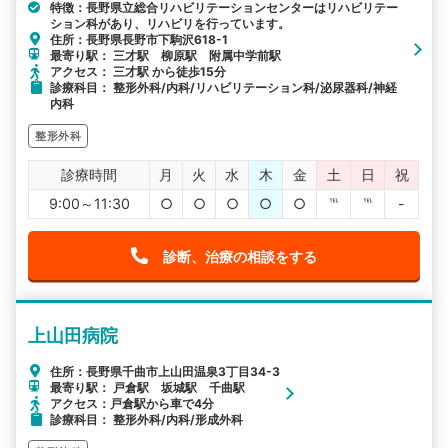
特徴：長野県立総合リハビリテーションセンターはリハビリテー
ション科があり、リハビリを行っています。
住所：長野県長野市下駒沢618-1
最寄り駅： 三才駅 柳原駅 附属中学前駅
アクセス： 三才駅 から徒歩15分
診療科目： 整形外科/内科/リハビリテーション科/泌尿器科/神経
内科
整形外科
診療時間
月
火
水
木
金
土
日
祝
9:00～11:30
○
○
○
○
○
℡
℡
-
診断、治療の相談をする
上山田病院
住所：長野県千曲市上山田温泉3丁目34-3
最寄り駅： 戸倉駅 坂城駅 千曲駅
アクセス：戸倉駅から車で4分
診療科目： 整形外科/内科/形成外科