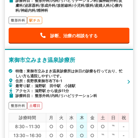
診療科目： 整形外科/内科/リハビリテーション科/脳神経外科/皮
膚科/泌尿器科/形成外科/放射線科/小児科/眼科/産婦人科/心療内
科/神経内科/精神科
整形外科
駅チカ
診断、治療の相談をする
東御市立みまき温泉診療所
特徴：東御市立みまき温泉診療所は休日の診療を行っており、忙
しい方も通院しやすいです。
住所：長野県東御市布下6-1
最寄り駅： 滋野駅 田中駅 小諸駅
アクセス： 滋野駅 から徒歩11分
診療科目： 整形外科/内科/リハビリテーション科
整形外科
土曜日
診療時間
月
火
水
木
金
土
日
祝
8:30～11:30
○
○
○
○
○
○
℡
-
13:30～16:30
○
○
○
○
○
℡
℡
-