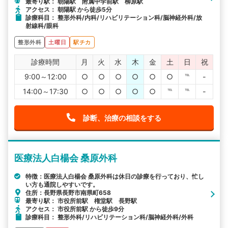
最寄り駅： 朝陽駅 附属中学前駅 柳原駅
アクセス： 朝陽駅 から徒歩5分
診療科目： 整形外科/内科/リハビリテーション科/脳神経外科/放
射線科/眼科
整形外科
土曜日
駅チカ
診療時間
月
火
水
木
金
土
日
祝
9:00～12:00
○
○
○
○
○
○
℡
-
14:00～17:30
○
○
○
○
○
℡
℡
-
診断、治療の相談をする
医療法人白楊会 桑原外科
特徴：医療法人白楊会 桑原外科は休日の診療を行っており、忙し
い方も通院しやすいです。
住所：長野県長野市南県町658
最寄り駅： 市役所前駅 権堂駅 長野駅
アクセス： 市役所前駅 から徒歩9分
診療科目： 整形外科/リハビリテーション科/脳神経外科/外科