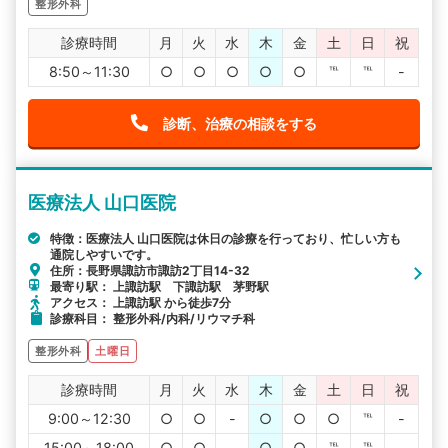
整形外科
診療時間
月
火
水
木
金
土
日
祝
8:50～11:30
○
○
○
○
○
℡
℡
-
診断、治療の相談をする
医療法人 山口医院
特徴：医療法人 山口医院は休日の診療を行っており、忙しい方も
通院しやすいです。
住所：長野県諏訪市諏訪2丁目14-32
最寄り駅： 上諏訪駅 下諏訪駅 茅野駅
アクセス： 上諏訪駅 から徒歩7分
診療科目： 整形外科/内科/リウマチ科
整形外科
土曜日
診療時間
月
火
水
木
金
土
日
祝
9:00～12:30
○
○
-
○
○
○
℡
-
15:00～18:00
○
○
-
○
○
℡
℡
-