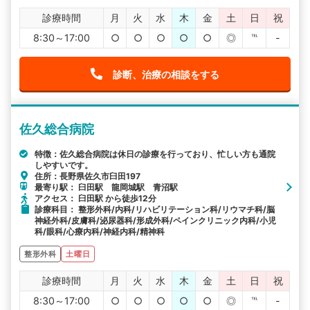
診療時間
月
火
水
木
金
土
日
祝
8:30～17:00
○
○
○
○
○
◎
℡
-
診断、治療の相談をする
佐久総合病院
特徴：佐久総合病院は休日の診療を行っており、忙しい方も通院
しやすいです。
住所：長野県佐久市臼田197
最寄り駅： 臼田駅 龍岡城駅 青沼駅
アクセス： 臼田駅 から徒歩12分
診療科目： 整形外科/内科/リハビリテーション科/リウマチ科/脳
神経外科/皮膚科/泌尿器科/形成外科/ペインクリニック内科/小児
科/眼科/心療内科/神経内科/精神科
整形外科
土曜日
診療時間
月
火
水
木
金
土
日
祝
8:30～17:00
○
○
○
○
○
◎
℡
-