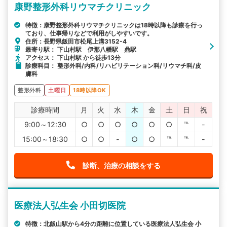
康野整形外科リウマチクリニック
特徴：康野整形外科リウマチクリニックは18時以降も診療を行っ
ており、仕事帰りなどで利用がしやすいです。
住所：長野県飯田市松尾上溝3152-4
最寄り駅： 下山村駅 伊那八幡駅 鼎駅
アクセス： 下山村駅 から徒歩13分
診療科目： 整形外科/内科/リハビリテーション科/リウマチ科/皮
膚科
整形外科
土曜日
18時以降OK
診療時間
月
火
水
木
金
土
日
祝
9:00～12:30
○
○
○
○
○
○
℡
-
15:00～18:30
○
○
-
○
○
℡
℡
-
診断、治療の相談をする
医療法人弘生会 小田切医院
特徴：北飯山駅から4分の距離に位置している医療法人弘生会 小