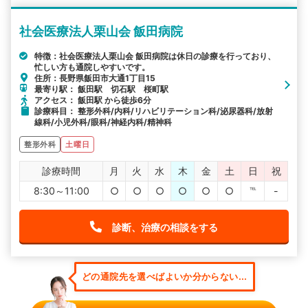
社会医療法人栗山会 飯田病院
特徴：社会医療法人栗山会 飯田病院は休日の診療を行っており、
忙しい方も通院しやすいです。
住所：長野県飯田市大通1丁目15
最寄り駅： 飯田駅 切石駅 桜町駅
アクセス： 飯田駅 から徒歩6分
診療科目： 整形外科/内科/リハビリテーション科/泌尿器科/放射
線科/小児外科/眼科/神経内科/精神科
整形外科
土曜日
診療時間
月
火
水
木
金
土
日
祝
8:30～11:00
○
○
○
○
○
○
℡
-
診断、治療の相談をする
どの通院先を選べばよいか分からない...