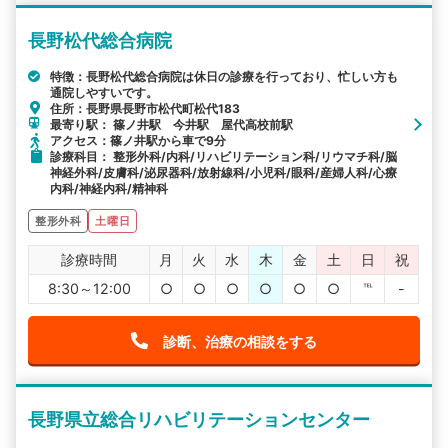
長野松代総合病院
特徴：長野松代総合病院は休日の診療を行っており、忙しい方も
通院しやすいです。
住所：長野県長野市松代町松代183
最寄り駅： 篠ノ井駅 今井駅 屋代高校前駅
アクセス：篠ノ井駅から車で9分
診療科目： 整形外科/内科/リハビリテーション科/リウマチ科/脳
神経外科/皮膚科/泌尿器科/放射線科/小児科/眼科/産婦人科/心療
内科/神経内科/精神科
整形外科
土曜日
診療時間
月
火
水
木
金
土
日
祝
8:30～12:00
○
○
○
○
○
○
℡
-
診断、治療の相談をする
長野県立総合リハビリテーションセンター