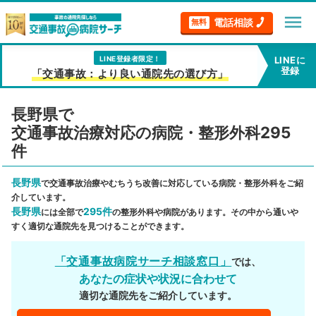
menu
電話相談
無料
LINE登録者限定！
LINEに
登録
「交通事故：より良い通院先の選び方」
長野県で
交通事故治療対応の病院・整形外科295
件
長野県
で交通事故治療やむちうち改善に対応している病院・整形外科をご紹
介しています。
長野県
295件
には全部で
の整形外科や病院があります。その中から通いや
すく適切な通院先を見つけることができます。
「交通事故病院サーチ相談窓口」
では、
あなたの症状や状況に合わせて
適切な通院先をご紹介しています。