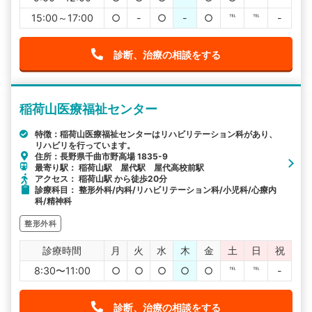
15:00～17:00
○
-
○
-
○
℡
℡
-
診断、治療の相談をする
稲荷山医療福祉センター
特徴：稲荷山医療福祉センターはリハビリテーション科があり、
リハビリを行っています。
住所：長野県千曲市野高場 1835-9
最寄り駅： 稲荷山駅 屋代駅 屋代高校前駅
アクセス： 稲荷山駅 から徒歩20分
診療科目： 整形外科/内科/リハビリテーション科/小児科/心療内
科/精神科
整形外科
診療時間
月
火
水
木
金
土
日
祝
8:30〜11:00
○
○
○
○
○
℡
℡
-
診断、治療の相談をする