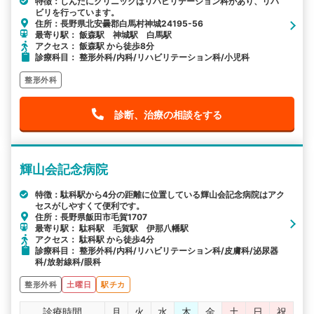
特徴：しんたにクリニックはリハビリテーション科があり、リハ
ビリを行っています。
住所：長野県北安曇郡白馬村神城24195-56
最寄り駅： 飯森駅 神城駅 白馬駅
アクセス： 飯森駅 から徒歩8分
診療科目： 整形外科/内科/リハビリテーション科/小児科
整形外科
診断、治療の相談をする
輝山会記念病院
特徴：駄科駅から4分の距離に位置している輝山会記念病院はアク
セスがしやすくて便利です。
住所：長野県飯田市毛賀1707
最寄り駅： 駄科駅 毛賀駅 伊那八幡駅
アクセス： 駄科駅 から徒歩4分
診療科目： 整形外科/内科/リハビリテーション科/皮膚科/泌尿器
科/放射線科/眼科
整形外科
土曜日
駅チカ
診療時間
月
火
水
木
金
土
日
祝