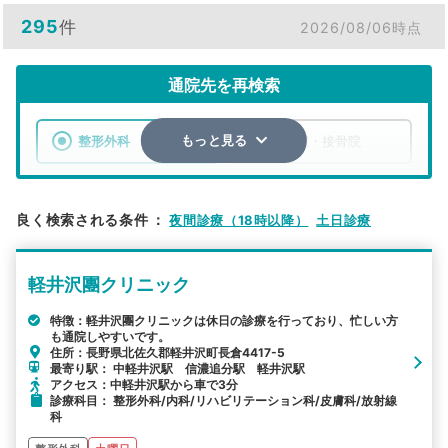
295
件
2026/08/06時点
通院先を再検索
整形外科
整骨院・接骨院
もっと見る
エリア
長野県
市区町村
良く検索される条件
：
夜間診療（18時以降）
土日診療
検索する
軽井沢團クリニック
詳細条件で絞り込む
特徴：軽井沢團クリニックは休日の診療を行っており、忙しい方
も通院しやすいです。
その他の検索方法
住所：長野県北佐久郡軽井沢町長倉4417-5
最寄り駅： 中軽井沢駅 信濃追分駅 軽井沢駅
駅から探す
院名から探す
アクセス：中軽井沢駅から車で3分
診療科目： 整形外科/内科/リハビリテーション科/皮膚科/放射線
科