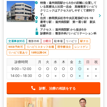
特徴：遠州病院駅から5分の距離に位置して
す。リハビリは予約制で、20分または40分の枠でマンツーマン
いる医療法人社団一志会 高橋整形リハビリ
で対応します。
クリニックはアクセスがしやすくて便利で
す。
住所：静岡県浜松市中央区尾張町125-19
最寄り駅： 遠州病院駅 第一通り駅 新浜
松駅
アクセス： 遠州病院駅 から徒歩5分
診療科目： 整形外科/リハビリテーション科
交通事故対応
整形外科
土曜日
駐車場
リハビリ
駅チカ
WEB予約可
リハビリスタッフ在籍
理学療法士
レントゲン
リハビリ室あり
18時以降OK
診療時間
月
火
水
木
金
土
日
祝
9:00～12:00
○
○
○
○
○
◎
×
×
14:00～18:30
○
○
×
○
○
×
×
×
診断、治療の相談をする