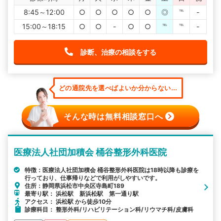
8:45～12:00
○
○
○
○
○
◎
℡
-
15:00～18:15
○
○
-
○
○
℡
℡
-
診断、治療の相談をする
どの通院先を選べばよいか分からない...
そんな時は無料相談窓口へ
医療法人社団加積会 桶谷整形外科医院
特徴：医療法人社団加積会 桶谷整形外科医院は18時以降も診療を
行っており、仕事帰りなどで利用がしやすいです。
住所：静岡県浜松市中央区寺島町189
最寄り駅： 浜松駅 新浜松駅 第一通り駅
アクセス： 浜松駅 から徒歩10分
診療科目： 整形外科/リハビリテーション科/リウマチ科/皮膚科