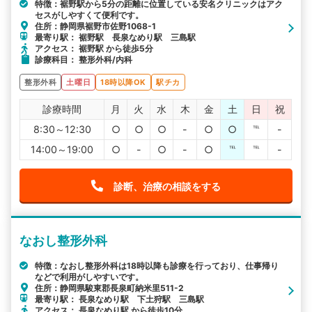
特徴：裾野駅から5分の距離に位置している安名クリニックはアク
セスがしやすくて便利です。
住所：静岡県裾野市佐野1068-1
最寄り駅： 裾野駅 長泉なめり駅 三島駅
アクセス： 裾野駅 から徒歩5分
診療科目： 整形外科/内科
整形外科
土曜日
18時以降OK
駅チカ
診療時間
月
火
水
木
金
土
日
祝
8:30～12:30
○
○
○
-
○
○
℡
-
14:00～19:00
○
-
○
-
○
℡
℡
-
診断、治療の相談をする
なおし整形外科
特徴：なおし整形外科は18時以降も診療を行っており、仕事帰り
などで利用がしやすいです。
住所：静岡県駿東郡長泉町納米里511-2
最寄り駅： 長泉なめり駅 下土狩駅 三島駅
アクセス： 長泉なめり駅 から徒歩10分