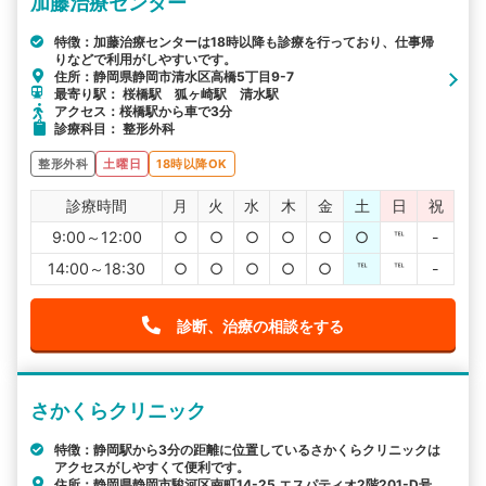
加藤治療センター
特徴：加藤治療センターは18時以降も診療を行っており、仕事帰
りなどで利用がしやすいです。
住所：静岡県静岡市清水区高橋5丁目9-7
最寄り駅： 桜橋駅 狐ヶ崎駅 清水駅
アクセス：桜橋駅から車で3分
診療科目： 整形外科
整形外科
土曜日
18時以降OK
診療時間
月
火
水
木
金
土
日
祝
9:00～12:00
○
○
○
○
○
○
℡
-
14:00～18:30
○
○
○
○
○
℡
℡
-
診断、治療の相談をする
さかくらクリニック
特徴：静岡駅から3分の距離に位置しているさかくらクリニックは
アクセスがしやすくて便利です。
住所：静岡県静岡市駿河区南町14-25 エスパティオ2階201-D号