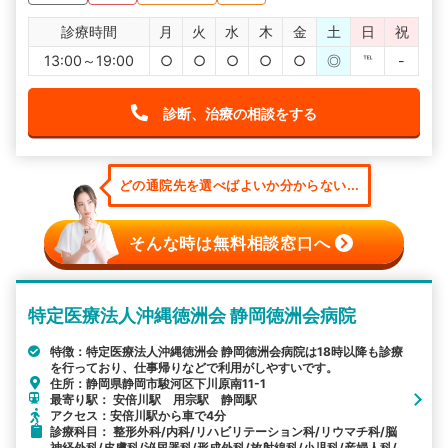
診療時間
月
火
水
木
金
土
日
祝
13:00～19:00
○
○
○
○
○
◎
℡
-
診断、治療の相談をする
どの通院先を選べばよいか分からない...
そんな時は無料相談窓口へ
特定医療法人沖縄徳洲会 静岡徳洲会病院
特徴：特定医療法人沖縄徳洲会 静岡徳洲会病院は18時以降も診療
を行っており、仕事帰りなどで利用がしやすいです。
住所：静岡県静岡市駿河区下川原南11-1
最寄り駅： 安倍川駅 用宗駅 静岡駅
アクセス：安倍川駅から車で4分
診療科目： 整形外科/内科/リハビリテーション科/リウマチ科/脳
神経外科/皮膚科/泌尿器科/形成外科/放射線科/小児科/産婦人科/