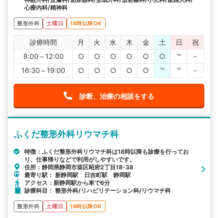
心療内科/精神科
整形外科
土曜日
18時以降OK
診療時間
月
火
水
木
金
土
日
祝
8:00～12:00
○
○
○
○
○
○
℡
-
16:30～19:00
○
○
○
○
○
℡
℡
-
診断、治療の相談をする
ふくだ整形外科リウマチ科
特徴：ふくだ整形外科リウマチ科は18時以降も診療を行ってお
り、仕事帰りなどで利用がしやすいです。
住所：静岡県静岡市葵区昭府2丁目18-38
最寄り駅： 新静岡駅 日吉町駅 静岡駅
アクセス：新静岡駅から車で6分
診療科目： 整形外科/リハビリテーション科/リウマチ科
整形外科
土曜日
18時以降OK