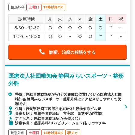
整形外科
土曜日
18時以降OK
診療時間
月
火
水
木
金
土
日
祝
8:30～12:30
○
○
○
○
○
○
℡
-
14:20～18:30
○
○
-
○
○
℡
℡
-
診断、治療の相談をする
医療法人社団唯知会 静岡みらいスポーツ・整形
外科
特徴：県総合運動場駅から1分の距離に位置している医療法人社団
唯知会 静岡みらいスポーツ・整形外科はアクセスがしやすくて便
利です。
住所：静岡県静岡市駿河区栗原6-25 静鉄栗原ビル1F
最寄り駅： 県総合運動場駅 古庄駅 県立美術館前駅
アクセス： 県総合運動場駅 から徒歩1分
診療科目： 整形外科/リハビリテーション科/リウマチ科
整形外科
土曜日
18時以降OK
駅チカ