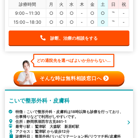
診療時間
月
火
水
木
金
土
日
祝
9:00～11:30
○
○
○
-
○
○
℡
-
15:00～18:30
○
○
○
-
○
○
℡
-
診断、治療の相談をする
どの通院先を選べばよいか分からない...
そんな時は無料相談窓口へ
こいで整形外科・皮膚科
特徴：こいで整形外科・皮膚科は18時以降も診療を行っており、
仕事帰りなどで利用がしやすいです。
住所：静岡県湖西市古見861-1
最寄り駅： 鷲津駅 大森駅 新居町駅
アクセス： 鷲津駅 から徒歩12分
診療科目： 整形外科/リハビリテーション科/リウマチ科/皮膚科