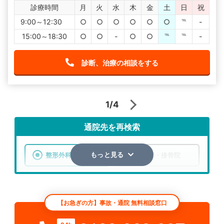
診療時間
月
火
水
木
金
土
日
祝
9:00～12:30
○
○
○
○
○
○
℡
-
15:00～18:30
○
○
-
○
○
℡
℡
-
診断、治療の相談をする
1/4
通院先を再検索
整形外科
整骨院・接骨院
もっと見る
エリア
静岡県
市区町村
【お急ぎの方】事故・通院 無料相談窓口
検索する