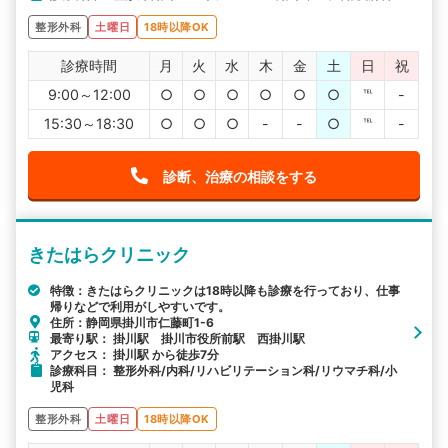
整形外科
土曜日
18時以降OK
診療時間
月
火
水
木
金
土
日
祝
9:00～12:00
○
○
○
○
○
○
℡
-
15:30～18:30
○
○
○
-
-
○
℡
-
診断、治療の相談をする
きたはらクリニック
特徴：きたはらクリニックは18時以降も診療を行っており、仕事
帰りなどで利用がしやすいです。
住所：静岡県掛川市仁藤町1-6
最寄り駅： 掛川駅 掛川市役所前駅 西掛川駅
アクセス： 掛川駅 から徒歩7分
診療科目： 整形外科/内科/リハビリテーション科/リウマチ科/小
児科
整形外科
土曜日
18時以降OK