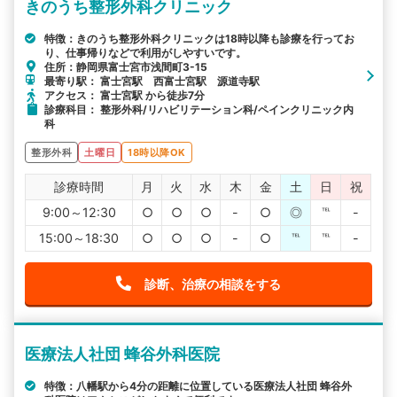
きのうち整形外科クリニック
特徴：きのうち整形外科クリニックは18時以降も診療を行ってお
り、仕事帰りなどで利用がしやすいです。
住所：静岡県富士宮市浅間町3-15
最寄り駅： 富士宮駅 西富士宮駅 源道寺駅
アクセス： 富士宮駅 から徒歩7分
診療科目： 整形外科/リハビリテーション科/ペインクリニック内
科
整形外科
土曜日
18時以降OK
診療時間
月
火
水
木
金
土
日
祝
9:00～12:30
○
○
○
-
○
◎
℡
-
15:00～18:30
○
○
○
-
○
℡
℡
-
診断、治療の相談をする
医療法人社団 蜂谷外科医院
特徴：八幡駅から4分の距離に位置している医療法人社団 蜂谷外