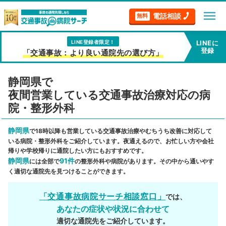
menu
電話相談
無料
LINE登録者限定！
LINEに
登録
「交通事故：より良い通院先の選び方」
静岡県で
夜間営業している交通事故治療対応の病
院・整形外科
静岡県
で18時以降も営業している交通事故治療やむちうち改善に対応して
いる病院・整形外科をご紹介しています。夜通えるので、お忙しい方や会社
帰りや学校帰りに通院したい方にもおすすめです。
静岡県
91件
には全部で
の整形外科や病院があります。その中から通いやす
く適切な通院先を見つけることができます。
「交通事故病院サーチ相談窓口」
では、
あなたの症状や状況に合わせて
適切な通院先をご紹介しています。