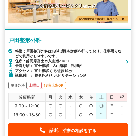
戸田整形外科
特徴：戸田整形外科は18時以降も診療を行っており、仕事帰りな
どで利用がしやすいです。
住所：静岡県富士市入山瀬710-1
最寄り駅： 富士根駅 入山瀬駅 竪堀駅
アクセス： 富士根駅 から徒歩14分
診療科目： 整形外科/リハビリテーション科
整形外科
土曜日
18時以降OK
診療時間
月
火
水
木
金
土
日
祝
9:00～12:00
○
○
-
○
○
◎
℡
-
15:00～18:30
○
○
-
○
○
℡
℡
-
診断、治療の相談をする