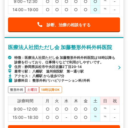
9:00～12:30
○
○
○
○
○
○
℡
-
14:00～19:00
○
○
○
○
○
○
℡
-
診断、治療の相談をする
医療法人社団ただし会 加藤整形外科外科医院
特徴：医療法人社団ただし会 加藤整形外科外科医院は18時以降も
診療を行っており、仕事帰りなどで利用がしやすいです。
住所：静岡県浜松市中央区佐藤2丁目20-14
最寄り駅： 八幡駅 遠州病院駅 第一通り駅
アクセス： 八幡駅 から徒歩17分
診療科目： 整形外科/リハビリテーション科/外科
整形外科
土曜日
18時以降OK
診療時間
月
火
水
木
金
土
日
祝
9:00～12:00
○
○
○
○
○
○
℡
-
15:00～18:30
○
○
-
○
○
℡
℡
-