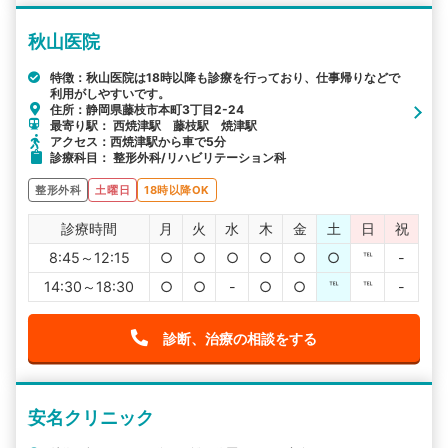
秋山医院
特徴：秋山医院は18時以降も診療を行っており、仕事帰りなどで
利用がしやすいです。
住所：静岡県藤枝市本町3丁目2-24
最寄り駅： 西焼津駅 藤枝駅 焼津駅
アクセス：西焼津駅から車で5分
診療科目： 整形外科/リハビリテーション科
整形外科
土曜日
18時以降OK
診療時間
月
火
水
木
金
土
日
祝
8:45～12:15
○
○
○
○
○
○
℡
-
14:30～18:30
○
○
-
○
○
℡
℡
-
診断、治療の相談をする
安名クリニック