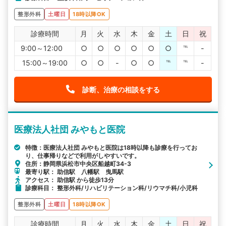
整形外科
土曜日
18時以降OK
診療時間
月
火
水
木
金
土
日
祝
9:00～12:00
○
○
○
○
○
○
℡
-
15:00～19:00
○
○
-
○
○
℡
℡
-
診断、治療の相談をする
医療法人社団 みやもと医院
特徴：医療法人社団 みやもと医院は18時以降も診療を行ってお
り、仕事帰りなどで利用がしやすいです。
住所：静岡県浜松市中央区船越町34-3
最寄り駅： 助信駅 八幡駅 曳馬駅
アクセス： 助信駅 から徒歩13分
診療科目： 整形外科/リハビリテーション科/リウマチ科/小児科
整形外科
土曜日
18時以降OK
診療時間
月
火
水
木
金
土
日
祝