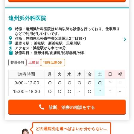
遠州浜外科医院
特徴：遠州浜外科医院は18時以降も診療を行っており、仕事帰り
などで利用がしやすいです。
住所：静岡県浜松市中央区遠州浜2丁目15-1
最寄り駅： 浜松駅 新浜松駅 天竜川駅
アクセス：浜松駅から車で10分
診療科目： 整形外科/皮膚科/泌尿器科/外科
整形外科
土曜日
18時以降OK
診療時間
月
火
水
木
金
土
日
祝
9:00～12:00
○
○
○
○
○
○
℡
-
15:00～18:30
○
○
○
-
○
℡
℡
-
診断、治療の相談をする
どの通院先を選べばよいか分からない...