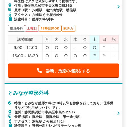
科医院はアクセスがしやすくて便利です。
住所：静岡県浜松市中央区野口町260
最寄り駅： 八幡駅 遠州病院駅 助信駅
アクセス： 八幡駅 から徒歩4分
診療科目： 整形外科/外科
整形外科
土曜日
18時以降OK
駅チカ
診療時間
月
火
水
木
金
土
日
祝
9:00～12:00
○
○
○
-
○
○
℡
-
15:00～18:30
○
○
○
○
○
℡
℡
-
診断、治療の相談をする
とみなが整形外科
特徴：とみなが整形外科は18時以降も診療を行っており、仕事帰
りなどで利用がしやすいです。
住所：静岡県浜松市中央区中島2-27-17
最寄り駅： 浜松駅 新浜松駅 第一通り駅
アクセス： 浜松駅 から徒歩18分
診療科目： 整形外科/リハビリテーション科