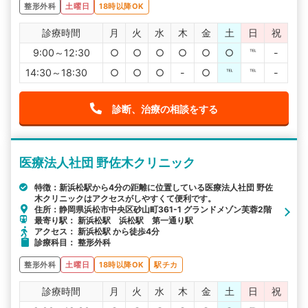
整形外科
土曜日
18時以降OK
診療時間
月
火
水
木
金
土
日
祝
9:00～12:30
○
○
○
○
○
○
℡
-
14:30～18:30
○
○
○
-
○
℡
℡
-
診断、治療の相談をする
医療法人社団 野佐木クリニック
特徴：新浜松駅から4分の距離に位置している医療法人社団 野佐
木クリニックはアクセスがしやすくて便利です。
住所：静岡県浜松市中央区砂山町361-1 グランドメゾン芙蓉2階
最寄り駅： 新浜松駅 浜松駅 第一通り駅
アクセス： 新浜松駅 から徒歩4分
診療科目： 整形外科
整形外科
土曜日
18時以降OK
駅チカ
診療時間
月
火
水
木
金
土
日
祝