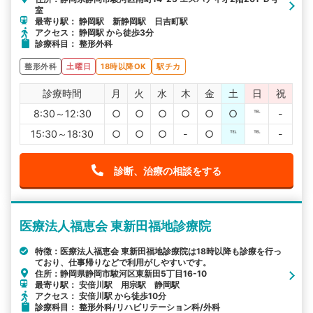
室
最寄り駅： 静岡駅 新静岡駅 日吉町駅
アクセス： 静岡駅 から徒歩3分
診療科目： 整形外科
整形外科
土曜日
18時以降OK
駅チカ
診療時間
月
火
水
木
金
土
日
祝
8:30～12:30
○
○
○
○
○
○
℡
-
15:30～18:30
○
○
○
-
○
℡
℡
-
診断、治療の相談をする
医療法人福恵会 東新田福地診療院
特徴：医療法人福恵会 東新田福地診療院は18時以降も診療を行っ
ており、仕事帰りなどで利用がしやすいです。
住所：静岡県静岡市駿河区東新田5丁目16-10
最寄り駅： 安倍川駅 用宗駅 静岡駅
アクセス： 安倍川駅 から徒歩10分
診療科目： 整形外科/リハビリテーション科/外科