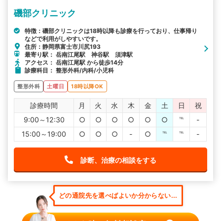
磯部クリニック
特徴：磯部クリニックは18時以降も診療を行っており、仕事帰り
などで利用がしやすいです。
住所：静岡県富士市川尻193
最寄り駅： 岳南江尾駅 神谷駅 須津駅
アクセス： 岳南江尾駅 から徒歩14分
診療科目： 整形外科/内科/小児科
整形外科
土曜日
18時以降OK
診療時間
月
火
水
木
金
土
日
祝
9:00～12:30
○
○
○
○
○
○
℡
-
15:00～19:00
○
○
○
-
○
℡
℡
-
診断、治療の相談をする
どの通院先を選べばよいか分からない...