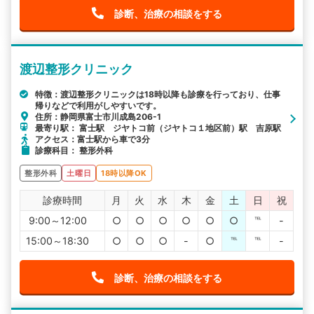
診断、治療の相談をする
渡辺整形クリニック
特徴：渡辺整形クリニックは18時以降も診療を行っており、仕事
帰りなどで利用がしやすいです。
住所：静岡県富士市川成島206-1
最寄り駅： 富士駅 ジヤトコ前（ジヤトコ１地区前）駅 吉原駅
アクセス：富士駅から車で3分
診療科目： 整形外科
整形外科
土曜日
18時以降OK
診療時間
月
火
水
木
金
土
日
祝
9:00～12:00
○
○
○
○
○
○
℡
-
15:00～18:30
○
○
○
-
○
℡
℡
-
診断、治療の相談をする