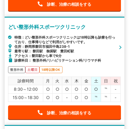
診断、治療の相談をする
どい整形外科スポーツクリニック
特徴：どい整形外科スポーツクリニックは18時以降も診療を行っ
ており、仕事帰りなどで利用がしやすいです。
住所：静岡県磐田市福田中島238-1
最寄り駅： 磐田駅 御厨駅 豊田町駅
アクセス：磐田駅から車で6分
診療科目： 整形外科/リハビリテーション科/リウマチ科
整形外科
土曜日
18時以降OK
診療時間
月
火
水
木
金
土
日
祝
8:30～12:00
○
○
○
○
○
○
℡
-
15:00～18:30
○
○
-
○
○
℡
℡
-
診断、治療の相談をする