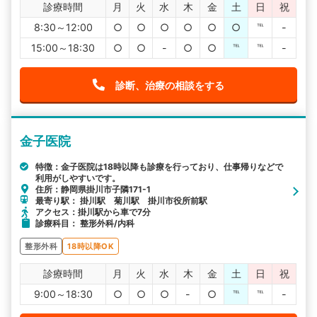
診療時間
月
火
水
木
金
土
日
祝
8:30～12:00
○
○
○
○
○
○
℡
-
15:00～18:30
○
○
-
○
○
℡
℡
-
診断、治療の相談をする
金子医院
特徴：金子医院は18時以降も診療を行っており、仕事帰りなどで
利用がしやすいです。
住所：静岡県掛川市子隣171-1
最寄り駅： 掛川駅 菊川駅 掛川市役所前駅
アクセス：掛川駅から車で7分
診療科目： 整形外科/内科
整形外科
18時以降OK
診療時間
月
火
水
木
金
土
日
祝
9:00～18:30
○
○
○
-
○
℡
℡
-