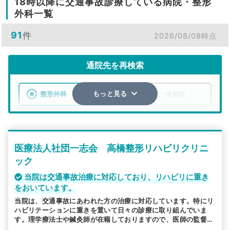
18時以降に交通事故診療している病院・整形
外科一覧
91
件
2026/08/08時点
通院先を再検索
整形外科
整骨院・接骨院
もっと見る
エリア
静岡県
市区町村
医療法人社団一志会 高橋整形リハビリクリニ
検索する
ック
詳細条件で絞り込む
当院は交通事故治療に対応しており、リハビリに重き
をおいています。
その他の検索方法
当院は、交通事故にあわれた方の治療に対応しています。特にリ
ハビリテーションに重きを置いて日々の診療に取り組んでいま
駅から探す
院名から探す
す。理学療法士や鍼灸師が在籍しておりますので、医師の監督の
もと患者様の症状や必要に応じてリハビリをおこなっておりま