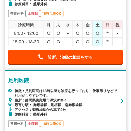
診療科目： 整形外科
整形外科
土曜日
18時以降OK
診療時間
月
火
水
木
金
土
日
祝
8:00～12:00
○
○
-
○
○
○
℡
-
15:00～18:30
○
○
-
○
○
○
℡
-
診断、治療の相談をする
足利医院
特徴：足利医院は18時以降も診療を行っており、仕事帰りなどで
利用がしやすいです。
住所：静岡県御殿場市深沢910-1
最寄り駅： 御殿場駅 足柄駅 南御殿場駅
アクセス：御殿場駅から車で4分
診療科目： 整形外科
整形外科
土曜日
18時以降OK