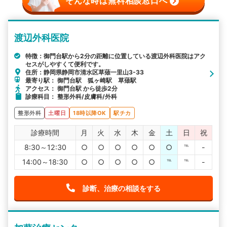
そんな時は無料相談窓口へ
渡辺外科医院
特徴：御門台駅から2分の距離に位置している渡辺外科医院はアク
セスがしやすくて便利です。
住所：静岡県静岡市清水区草薙一里山3-33
最寄り駅： 御門台駅 狐ヶ崎駅 草薙駅
アクセス： 御門台駅 から徒歩2分
診療科目： 整形外科/皮膚科/外科
整形外科
土曜日
18時以降OK
駅チカ
診療時間
月
火
水
木
金
土
日
祝
8:30～12:30
○
○
○
○
○
○
℡
-
14:00～18:30
○
○
○
○
○
℡
℡
-
診断、治療の相談をする