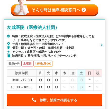
そんな時は無料相談窓口へ
友成医院（医療法人社団）
特徴：友成医院（医療法人社団）は18時以降も診療を行ってお
り、仕事帰りなどで利用がしやすいです。
住所：静岡県浜松市中央区豊町2752-1
最寄り駅： 遠州西ヶ崎駅 遠州小松駅 浜北駅
アクセス：遠州西ヶ崎駅から車で5分
診療科目： 整形外科/内科/リハビリテーション科
整形外科
土曜日
18時以降OK
診療時間
月
火
水
木
金
土
日
祝
9:00～12:00
○
○
○
-
○
○
℡
-
15:00～18:30
○
○
○
-
○
○
℡
-
診断、治療の相談をする