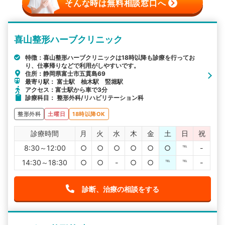
そんな時は無料相談窓口へ
喜山整形ハーブクリニック
特徴：喜山整形ハーブクリニックは18時以降も診療を行ってお
り、仕事帰りなどで利用がしやすいです。
住所：静岡県富士市五貫島69
最寄り駅： 富士駅 柚木駅 竪堀駅
アクセス：富士駅から車で3分
診療科目： 整形外科/リハビリテーション科
整形外科
土曜日
18時以降OK
診療時間
月
火
水
木
金
土
日
祝
8:30～12:00
○
○
○
○
○
○
℡
-
14:30～18:30
○
○
-
○
○
℡
℡
-
診断、治療の相談をする