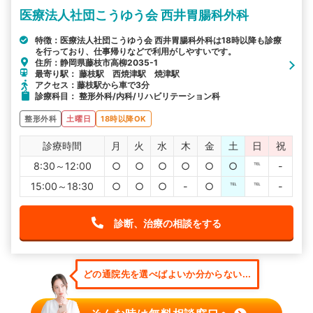
医療法人社団こうゆう会 西井胃腸科外科
特徴：医療法人社団こうゆう会 西井胃腸科外科は18時以降も診療
を行っており、仕事帰りなどで利用がしやすいです。
住所：静岡県藤枝市高柳2035-1
最寄り駅： 藤枝駅 西焼津駅 焼津駅
アクセス：藤枝駅から車で3分
診療科目： 整形外科/内科/リハビリテーション科
整形外科
土曜日
18時以降OK
診療時間
月
火
水
木
金
土
日
祝
8:30～12:00
○
○
○
○
○
○
℡
-
15:00～18:30
○
○
○
-
○
℡
℡
-
診断、治療の相談をする
どの通院先を選べばよいか分からない...