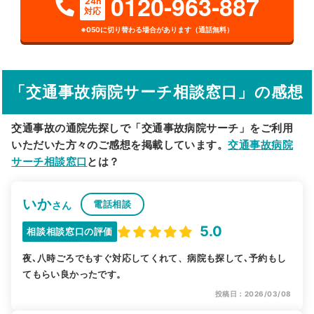
0120-963-887
24h
対応
詳細条件で絞り込む
※050に切り替わる場合があります（通話無料）
その他の検索方法
駅から探す
院名から探す
「交通事故病院サーチ相談窓口」の感想
交通事故の通院先探しで「交通事故病院サーチ」をご利用
いただいた方々のご感想を掲載しています。
交通事故病院
サーチ相談窓口
とは？
いか
電話相談
さん
5.0
相談相談窓口の評価
夜､八時ごろでもすぐ対応してくれて、病院も探して､予約もし
てもらい良かったです。
投稿日：2026/03/08