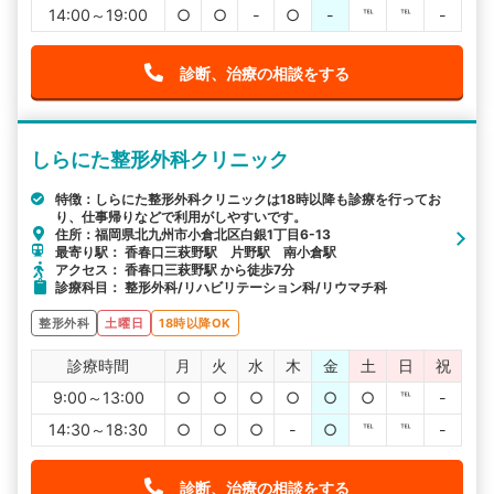
14:00～19:00
○
○
-
○
-
℡
℡
-
診断、治療の相談をする
しらにた整形外科クリニック
特徴：しらにた整形外科クリニックは18時以降も診療を行ってお
り、仕事帰りなどで利用がしやすいです。
住所：福岡県北九州市小倉北区白銀1丁目6-13
最寄り駅： 香春口三萩野駅 片野駅 南小倉駅
アクセス： 香春口三萩野駅 から徒歩7分
診療科目： 整形外科/リハビリテーション科/リウマチ科
整形外科
土曜日
18時以降OK
診療時間
月
火
水
木
金
土
日
祝
9:00～13:00
○
○
○
○
○
○
℡
-
14:30～18:30
○
○
○
-
○
℡
℡
-
診断、治療の相談をする