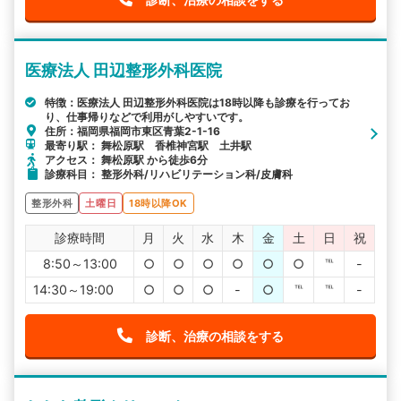
医療法人 田辺整形外科医院
特徴：医療法人 田辺整形外科医院は18時以降も診療を行ってお
り、仕事帰りなどで利用がしやすいです。
住所：福岡県福岡市東区青葉2-1-16
最寄り駅： 舞松原駅 香椎神宮駅 土井駅
アクセス： 舞松原駅 から徒歩6分
診療科目： 整形外科/リハビリテーション科/皮膚科
整形外科
土曜日
18時以降OK
診療時間
月
火
水
木
金
土
日
祝
8:50～13:00
○
○
○
○
○
○
℡
-
14:30～19:00
○
○
○
-
○
℡
℡
-
診断、治療の相談をする