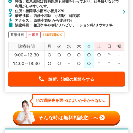
特徴：松尾医院は18時以降も診療を行っており、仕事帰りなどで
利用がしやすいです。
住所：福岡県小郡市小板井279
最寄り駅： 西鉄小郡駅 小郡駅 端間駅
アクセス： 西鉄小郡駅 から徒歩7分
診療科目： 整形外科/内科/リハビリテーション科/リウマチ科
整形外科
土曜日
18時以降OK
診療時間
月
火
水
木
金
土
日
祝
9:00～12:30
○
○
○
○
○
○
℡
-
14:00～18:30
○
○
-
○
○
℡
℡
-
診断、治療の相談をする
どの通院先を選べばよいか分からない...
そんな時は無料相談窓口へ