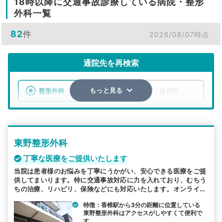
18時以降に交通事故診療している病院・整形
外科一覧
82
件
2026/08/07時点
通院先を再検索
整形外科
整骨院・接骨院
もっと見る
エリア
福岡県
市区町村
東野整形外科
検索する
丁寧な医療をご提供いたします
詳細条件で絞り込む
当院は患者様のお悩みを丁寧にうかがい、安心できる医療をご提
供してまいります。特に交通事故対応に力を入れており、むちう
ちの治療、リハビリ、保険などにも対応いたします。オンライン
その他の検索方法
順番受付などにより院内での待ち時間軽減に努め、スムーズな治
特徴：香椎駅から3分の距離に位置している
療環境を整えております。
駅から探す
院名から探す
東野整形外科はアクセスがしやすくて便利で
す。