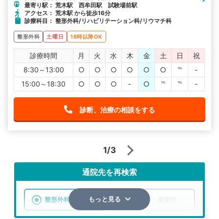
最寄り駅： 荒木駅 西牟田駅 試験場前駅
アクセス： 荒木駅 から徒歩16分
診療科目： 整形外科/リハビリテーション科/リウマチ科
整形外科
土曜日
18時以降OK
診療時間
月
火
水
木
金
土
日
祝
8:30～13:00
○
○
○
○
○
○
℡
-
15:00～18:30
○
○
○
-
○
℡
℡
-
診断、治療の相談をする
1/3
通院先を再検索
整形外科
整骨院・接骨院
もっと見る