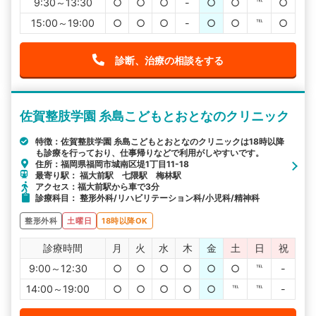
9:30～13:30
○
○
○
-
○
○
℡
○
15:00～19:00
○
○
○
-
○
○
℡
○
診断、治療の相談をする
佐賀整肢学園 糸島こどもとおとなのクリニック
特徴：佐賀整肢学園 糸島こどもとおとなのクリニックは18時以降
も診療を行っており、仕事帰りなどで利用がしやすいです。
住所：福岡県福岡市城南区堤1丁目11-18
最寄り駅： 福大前駅 七隈駅 梅林駅
アクセス：福大前駅から車で3分
診療科目： 整形外科/リハビリテーション科/小児科/精神科
整形外科
土曜日
18時以降OK
診療時間
月
火
水
木
金
土
日
祝
9:00～12:30
○
○
○
○
○
○
℡
-
14:00～19:00
○
○
○
○
○
℡
℡
-