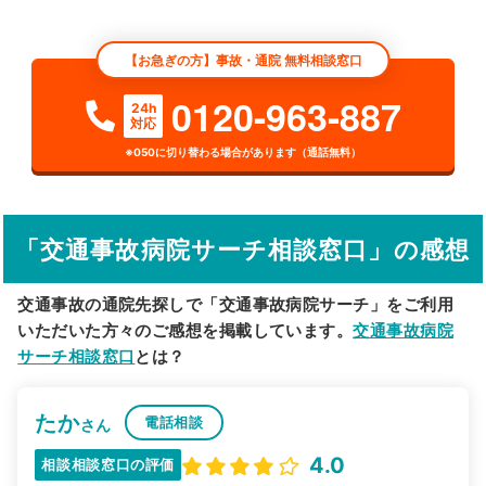
エリア
福岡県
市区町村
【お急ぎの方】事故・通院 無料相談窓口
検索する
0120-963-887
24h
対応
詳細条件で絞り込む
※050に切り替わる場合があります（通話無料）
その他の検索方法
駅から探す
院名から探す
「交通事故病院サーチ相談窓口」の感想
交通事故の通院先探しで「交通事故病院サーチ」をご利用
いただいた方々のご感想を掲載しています。
交通事故病院
サーチ相談窓口
とは？
たか
電話相談
さん
4.0
相談相談窓口の評価