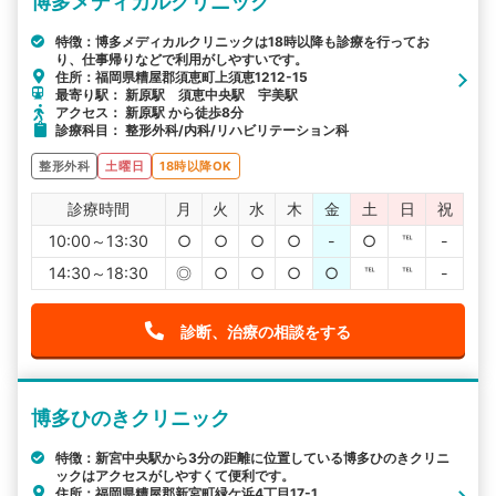
博多メディカルクリニック
特徴：博多メディカルクリニックは18時以降も診療を行ってお
り、仕事帰りなどで利用がしやすいです。
住所：福岡県糟屋郡須恵町上須恵1212-15
最寄り駅： 新原駅 須恵中央駅 宇美駅
アクセス： 新原駅 から徒歩8分
診療科目： 整形外科/内科/リハビリテーション科
整形外科
土曜日
18時以降OK
診療時間
月
火
水
木
金
土
日
祝
10:00～13:30
○
○
○
○
-
○
℡
-
14:30～18:30
◎
○
○
○
○
℡
℡
-
診断、治療の相談をする
博多ひのきクリニック
特徴：新宮中央駅から3分の距離に位置している博多ひのきクリニ
ックはアクセスがしやすくて便利です。
住所：福岡県糟屋郡新宮町緑ケ浜4丁目17-1