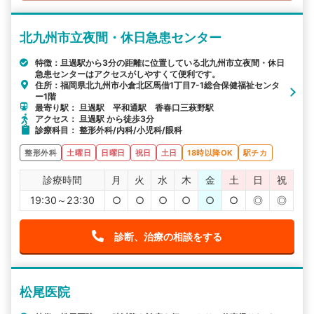
北九州市立夜間・休日急患センター
特徴：旦過駅から3分の距離に位置している北九州市立夜間・休日
急患センターはアクセスがしやすくて便利です。
住所：福岡県北九州市小倉北区馬借1丁目7-1総合保健福祉センタ
ー1階
最寄り駅： 旦過駅 平和通駅 香春口三萩野駅
アクセス： 旦過駅 から徒歩3分
診療科目： 整形外科/内科/小児科/眼科
整形外科
土曜日
日曜日
祝日
土日
18時以降OK
駅チカ
診療時間
月
火
水
木
金
土
日
祝
19:30～23:30
○
○
○
○
○
○
◎
◎
診断、治療の相談をする
松尾医院