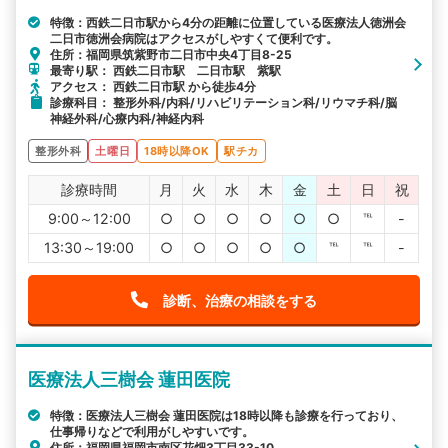
特徴：西鉄二日市駅から4分の距離に位置している医療法人徳洲会
二日市徳洲会病院はアクセスがしやすくて便利です。
住所：福岡県筑紫野市二日市中央4丁目8-25
最寄り駅： 西鉄二日市駅 二日市駅 紫駅
アクセス： 西鉄二日市駅 から徒歩4分
診療科目： 整形外科/内科/リハビリテーション科/リウマチ科/脳
神経外科/心療内科/神経内科
整形外科
土曜日
18時以降OK
駅チカ
診療時間
月
火
水
木
金
土
日
祝
9:00～12:00
○
○
○
○
○
○
℡
-
13:30～19:00
○
○
○
○
○
℡
℡
-
診断、治療の相談をする
医療法人三樹会 蓮田医院
特徴：医療法人三樹会 蓮田医院は18時以降も診療を行っており、
仕事帰りなどで利用がしやすいです。
住所：福岡県福岡市南区花畑3丁目33-10