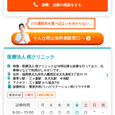
診断、治療の相談をする
どの通院先を選べばよいか分からない...
そんな時は無料相談窓口へ
医療法人 桜クリニック
特徴：医療法人 桜クリニックは18時以降も診療を行っており、仕
事帰りなどで利用がしやすいです。
住所：福岡県北九州市八幡西区永犬丸東町3丁目11-11
最寄り駅： 三ヶ森駅 永犬丸駅 今池駅
アクセス： 三ヶ森駅 から徒歩7分
診療科目： 整形外科/リハビリテーション科/リウマチ科
整形外科
土曜日
18時以降OK
診療時間
月
火
水
木
金
土
日
祝
9:00～13:00
○
◎
◎
○
◎
○
℡
-