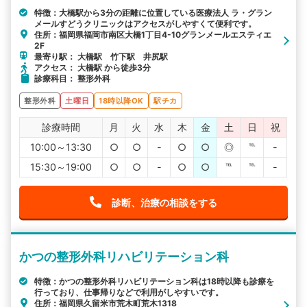
特徴：大橋駅から3分の距離に位置している医療法人 ラ・グラン
メールすどうクリニックはアクセスがしやすくて便利です。
住所：福岡県福岡市南区大橋1丁目4-10グランメールエスティエ
2F
最寄り駅： 大橋駅 竹下駅 井尻駅
アクセス： 大橋駅 から徒歩3分
診療科目： 整形外科
整形外科
土曜日
18時以降OK
駅チカ
診療時間
月
火
水
木
金
土
日
祝
10:00～13:30
○
○
-
○
○
◎
℡
-
15:30～19:00
○
○
-
○
○
℡
℡
-
診断、治療の相談をする
かつの整形外科リハビリテーション科
特徴：かつの整形外科リハビリテーション科は18時以降も診療を
行っており、仕事帰りなどで利用がしやすいです。
住所：福岡県久留米市荒木町荒木1318