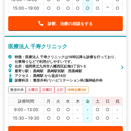
15:00～19:00
○
○
○
○
○
○
℡
○
診断、治療の相談をする
医療法人 千寿クリニック
特徴：医療法人 千寿クリニックは18時以降も診療を行っており、
仕事帰りなどで利用がしやすいです。
住所：福岡県北九州市八幡西区紅梅3丁目1-5
最寄り駅： 黒崎駅 黒崎駅前駅 西黒崎駅
アクセス： 黒崎駅 から徒歩14分
診療科目： 整形外科/リハビリテーション科/脳神経外科
整形外科
土曜日
日曜日
土日
18時以降OK
診療時間
月
火
水
木
金
土
日
祝
9:00～13:00
○
○
○
-
-
○
○
-
15:30～19:30
○
○
○
-
-
○
○
-