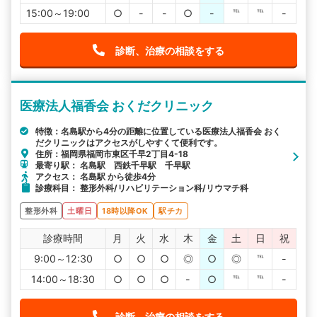
15:00～19:00
○
-
-
○
-
℡
℡
-
診断、治療の相談をする
医療法人福香会 おくだクリニック
特徴：名島駅から4分の距離に位置している医療法人福香会 おく
だクリニックはアクセスがしやすくて便利です。
住所：福岡県福岡市東区千早2丁目4-18
最寄り駅： 名島駅 西鉄千早駅 千早駅
アクセス： 名島駅 から徒歩4分
診療科目： 整形外科/リハビリテーション科/リウマチ科
整形外科
土曜日
18時以降OK
駅チカ
診療時間
月
火
水
木
金
土
日
祝
9:00～12:30
○
○
○
◎
○
◎
℡
-
14:00～18:30
○
○
○
-
○
℡
℡
-
診断、治療の相談をする