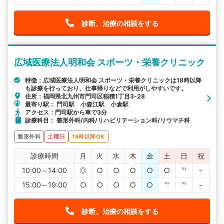
診断、治療の相談をする
広域医療法人明和会 スポーツ・栄養クリニック
特徴：広域医療法人明和会 スポーツ・栄養クリニックは18時以降
も診療を行っており、仕事帰りなどで利用がしやすいです。
住所：福岡県北九州市門司区稲積1丁目3-28
最寄り駅： 門司駅 小森江駅 小倉駅
アクセス：門司駅から車で3分
診療科目： 整形外科/内科/リハビリテーション科/リウマチ科
整形外科
土曜日
18時以降OK
診療時間
月
火
水
木
金
土
日
祝
10:00～14:00
◎
○
○
○
○
○
℡
-
15:00～19:00
○
○
○
○
○
℡
℡
-
診断、治療の相談をする