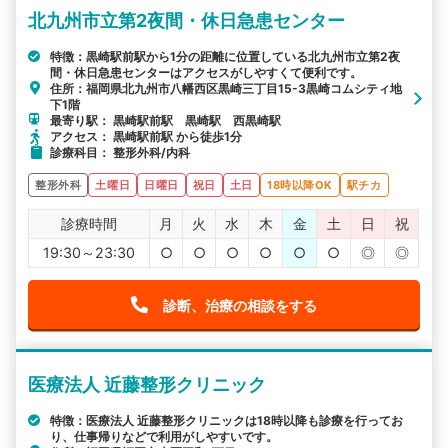
北九州市立第2夜間・休日急患センター
特徴：黒崎駅前駅から1分の距離に位置している北九州市立第2夜
間・休日急患センターはアクセスがしやすくて便利です。
住所：福岡県北九州市八幡西区黒崎三丁目15-3黒崎コムシティ地
下1階
最寄り駅： 黒崎駅前駅 黒崎駅 西黒崎駅
アクセス： 黒崎駅前駅 から徒歩1分
診療科目： 整形外科/内科
整形外科
土曜日
日曜日
祝日
土日
18時以降OK
駅チカ
診療時間
月
火
水
木
金
土
日
祝
19:30～23:30
○
○
○
○
○
○
◎
◎
診断、治療の相談をする
医療法人 近藤整形クリニック
特徴：医療法人 近藤整形クリニックは18時以降も診療を行ってお
り、仕事帰りなどで利用がしやすいです。