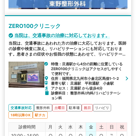
ZERO100クリニック
当院は、交通事故の治療に対応しております。
当院は、交通事故にあわれた方の治療に大応しております。医師
の診察や検査に加え、リハビリテーションにも対応しておりま
す。患者さまの症状やお怪我の状態にあわせて、リハビリテーシ
ョンを実施します。1日でも早く日常へと戻っていただけるよう
特徴：旦過駅から4分の距離に位置している
に真摯にサポートいたします。
ZERO100クリニックはアクセスがしやすく
て便利です。
住所：福岡県北九州市小倉北区馬借1-1-2
最寄り駅： 旦過駅 平和通駅 小倉駅
アクセス： 旦過駅 から徒歩4分
診療科目： 整形外科/内科/リハビリテーシ
ョン科
交通事故対応
整形外科
土曜日
駐車場
祝日
リハビリ
18時以降OK
駅チカ
診療時間
月
火
水
木
金
土
日
祝
10:00～14:00
○
○
○
○
○
○
℡
○