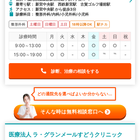
最寄り駅： 新宮中央駅 西鉄新宮駅 古賀ゴルフ場前駅
アクセス： 新宮中央駅 から徒歩3分
診療科目： 整形外科/内科/小児外科/小児科
整形外科
土曜日
日曜日
土日
18時以降OK
駅チカ
診療時間
月
火
水
木
金
土
日
祝
9:00～13:00
○
○
-
○
○
○
○
-
15:00～19:00
○
○
-
○
○
℡
℡
-
診断、治療の相談をする
どの通院先を選べばよいか分からない...
そんな時は無料相談窓口へ
医療法人 ラ・グランメールすどうクリニック