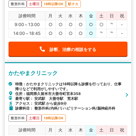
整形外科
土曜日
18時以降OK
駅チカ
診療時間
月
火
水
木
金
土
日
祝
9:00～13:00
○
○
○
○
○
◎
℡
-
14:00～18:45
○
○
○
○
○
℡
℡
-
診断、治療の相談をする
かたやまクリニック
特徴：かたやまクリニックは18時以降も診療を行っており、仕事
帰りなどで利用がしやすいです。
住所：福岡県久留米市大善寺町宮本358
最寄り駅： 安武駅 大善寺駅 荒木駅
アクセス： 安武駅 から徒歩9分
診療科目： 整形外科/内科/リハビリテーション科/脳神経外科
整形外科
土曜日
18時以降OK
診療時間
月
火
水
木
金
土
日
祝