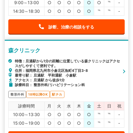
9:00～13:00
○
○
○
○
○
○
℡
-
14:30～18:30
○
○
○
○
○
℡
℡
-
診断、治療の相談をする
森クリニック
特徴：旦過駅から1分の距離に位置している森クリニックはアクセ
スがしやすくて便利です。
住所：福岡県北九州市小倉北区魚町4丁目3-8
最寄り駅： 旦過駅 平和通駅 小倉駅
アクセス： 旦過駅 から徒歩1分
診療科目： 整形外科/リハビリテーション科
整形外科
18時以降OK
駅チカ
診療時間
月
火
水
木
金
土
日
祝
10:00～13:30
○
○
○
○
○
℡
℡
-
15:00～19:00
○
○
○
○
○
℡
℡
-