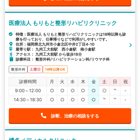
医療法人 もりもと整形リハビリクリニック
特徴：医療法人 もりもと整形リハビリクリニックは18時以降も診
療を行っており、仕事帰りなどで利用がしやすいです。
住所：福岡県北九州市小倉北区中井2丁目4-10
最寄り駅： 九州工大前駅 西小倉駅 南小倉駅
アクセス： 九州工大前駅 から徒歩18分
診療科目： 整形外科/リハビリテーション科/リウマチ科
整形外科
土曜日
18時以降OK
診療時間
月
火
水
木
金
土
日
祝
9:00～12:00
○
○
○
○
○
◎
℡
-
14:30～18:30
○
○
○
○
○
℡
℡
-
診断、治療の相談をする