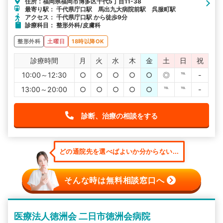
住所：福岡県福岡市博多区千代5丁目11-38
最寄り駅： 千代県庁口駅 馬出九大病院前駅 呉服町駅
アクセス： 千代県庁口駅 から徒歩9分
診療科目： 整形外科/皮膚科
整形外科
土曜日
18時以降OK
診療時間
月
火
水
木
金
土
日
祝
10:00～12:30
○
○
○
○
○
◎
℡
-
13:00～20:00
○
○
○
○
○
℡
℡
-
診断、治療の相談をする
どの通院先を選べばよいか分からない...
そんな時は無料相談窓口へ
医療法人徳洲会 二日市徳洲会病院