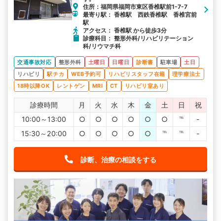
住所：福岡県福岡市東区香椎駅前1-7-7
最寄り駅： 香椎駅 西鉄香椎駅 香椎宮前
駅
アクセス： 香椎駅 から徒歩3分
診療科目： 整形外科/リハビリテーション
科/リウマチ科
交通事故対応
整形外科
土曜日
日曜日
診断書
駐車場
土日
リハビリ
駅チカ
WEB予約可
リハビリスタッフ在籍
理学療法士
18時以降OK
レントゲン
MRI
CT
リハビリ室あり
診療時間
月
火
水
木
金
土
日
祝
10:00～13:00
○
○
○
○
○
○
℡
-
15:30～20:00
○
○
○
○
○
℡
℡
-
診断、治療の相談をする