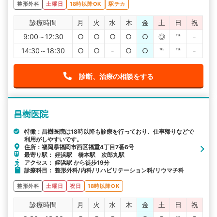
整形外科
土曜日
18時以降OK
駅チカ
診療時間
月
火
水
木
金
土
日
祝
9:00～12:30
○
○
○
○
○
◎
℡
-
14:30～18:30
○
○
-
○
○
℡
℡
-
診断、治療の相談をする
昌樹医院
特徴：昌樹医院は18時以降も診療を行っており、仕事帰りなどで
利用がしやすいです。
住所：福岡県福岡市西区福重4丁目7番6号
最寄り駅： 姪浜駅 橋本駅 次郎丸駅
アクセス： 姪浜駅 から徒歩19分
診療科目： 整形外科/内科/リハビリテーション科/リウマチ科
整形外科
土曜日
祝日
18時以降OK
診療時間
月
火
水
木
金
土
日
祝