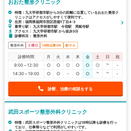
おおた整形クリニック
特徴：九大学研都市駅から3分の距離に位置しているおおた整形ク
リニックはアクセスがしやすくて便利です。
住所：福岡県福岡市西区西都1丁目4-3
最寄り駅： 九大学研都市駅 今宿駅 周船寺駅
アクセス： 九大学研都市駅 から徒歩3分
診療科目： 整形外科
整形外科
土曜日
18時以降OK
駅チカ
診療時間
月
火
水
木
金
土
日
祝
9:00～12:30
○
○
◎
○
○
◎
℡
-
14:30～19:00
○
○
-
○
○
℡
℡
-
診断、治療の相談をする
武田スポーツ整形外科クリニック
特徴：武田スポーツ整形外科クリニックは18時以降も診療を行っ
ており、仕事帰りなどで利用がしやすいです。