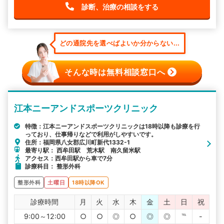
診断、治療の相談をする
どの通院先を選べばよいか分からない...
そんな時は無料相談窓口へ
江本ニーアンドスポーツクリニック
特徴：江本ニーアンドスポーツクリニックは18時以降も診療を行
っており、仕事帰りなどで利用がしやすいです。
住所：福岡県八女郡広川町新代1332-1
最寄り駅： 西牟田駅 荒木駅 南久留米駅
アクセス：西牟田駅から車で7分
診療科目： 整形外科
整形外科
土曜日
18時以降OK
診療時間
月
火
水
木
金
土
日
祝
9:00～12:00
○
○
◎
○
◎
◎
℡
-