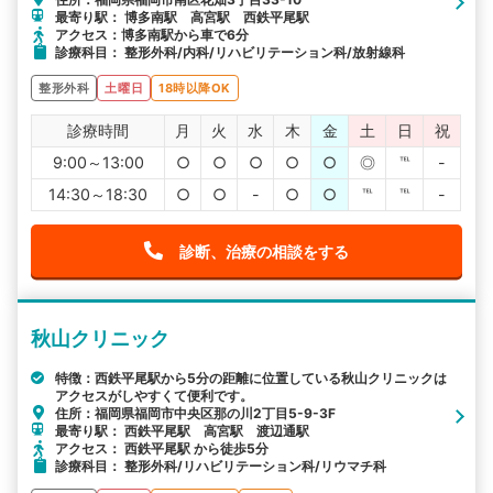
最寄り駅： 博多南駅 高宮駅 西鉄平尾駅
アクセス：博多南駅から車で6分
診療科目： 整形外科/内科/リハビリテーション科/放射線科
整形外科
土曜日
18時以降OK
診療時間
月
火
水
木
金
土
日
祝
9:00～13:00
○
○
○
○
○
◎
℡
-
14:30～18:30
○
○
-
○
○
℡
℡
-
診断、治療の相談をする
秋山クリニック
特徴：西鉄平尾駅から5分の距離に位置している秋山クリニックは
アクセスがしやすくて便利です。
住所：福岡県福岡市中央区那の川2丁目5-9-3F
最寄り駅： 西鉄平尾駅 高宮駅 渡辺通駅
アクセス： 西鉄平尾駅 から徒歩5分
診療科目： 整形外科/リハビリテーション科/リウマチ科