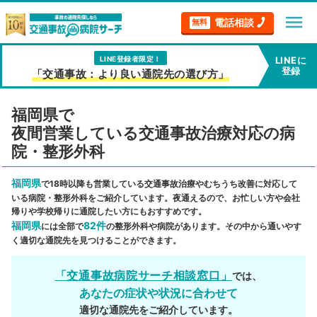
menu
電話相談
無料
LINE登録者限定！
LINEに
登録
「交通事故：より良い通院先の選び方」
福岡県で
夜間営業している交通事故治療対応の病
院・整形外科
福岡県
で18時以降も営業している交通事故治療やむちうち改善に対応して
いる病院・整形外科をご紹介しています。夜通えるので、お忙しい方や会社
帰りや学校帰りに通院したい方にもおすすめです。
福岡県
82件
には全部で
の整形外科や病院があります。その中から通いやす
く適切な通院先を見つけることができます。
「交通事故病院サーチ相談窓口」
では、
あなたの症状や状況に合わせて
適切な通院先をご紹介しています。