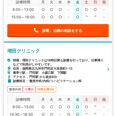
診療時間
月
火
水
木
金
土
日
祝
9:00～13:00
○
○
○
-
○
○
○
-
15:00～19:00
○
○
○
-
○
℡
℡
-
診断、治療の相談をする
増田クリニック
特徴：増田クリニックは18時以降も診療を行っており、仕事帰り
などで利用がしやすいです。
住所：福岡県北九州市門司区大里原町1-13
最寄り駅： 門司駅 小森江駅 下関駅
アクセス： 門司駅 から徒歩6分
診療科目： 整形外科/内科/リハビリテーション科
整形外科
土曜日
18時以降OK
診療時間
月
火
水
木
金
土
日
祝
9:00～13:00
○
○
○
○
○
○
℡
-
14:30～18:30
○
○
-
○
○
℡
℡
-