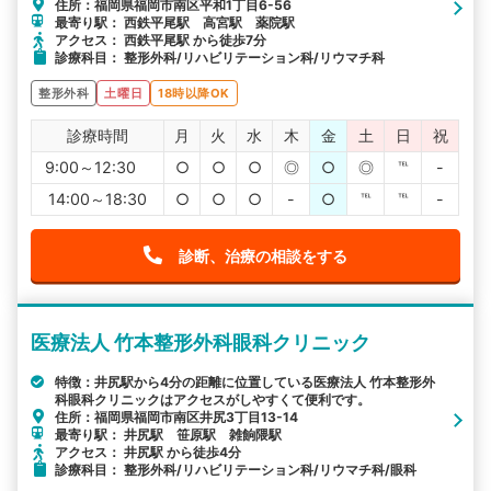
住所：福岡県福岡市南区平和1丁目6-56
最寄り駅： 西鉄平尾駅 高宮駅 薬院駅
アクセス： 西鉄平尾駅 から徒歩7分
診療科目： 整形外科/リハビリテーション科/リウマチ科
整形外科
土曜日
18時以降OK
診療時間
月
火
水
木
金
土
日
祝
9:00～12:30
○
○
○
◎
○
◎
℡
-
14:00～18:30
○
○
○
-
○
℡
℡
-
診断、治療の相談をする
医療法人 竹本整形外科眼科クリニック
特徴：井尻駅から4分の距離に位置している医療法人 竹本整形外
科眼科クリニックはアクセスがしやすくて便利です。
住所：福岡県福岡市南区井尻3丁目13-14
最寄り駅： 井尻駅 笹原駅 雑餉隈駅
アクセス： 井尻駅 から徒歩4分
診療科目： 整形外科/リハビリテーション科/リウマチ科/眼科