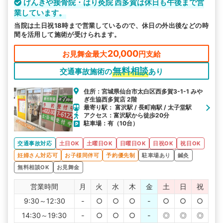
げんきや接骨院・はり灸院 西多賀は休日も午後まで営
業しています。
当院は土日祝18時まで営業しているので、休日の外出後などの時
間を活用して施術が受けられます。
20,000
お見舞金最大
円支給
無料相談
交通事故施術の
あり
住所：宮城県仙台市太白区西多賀3-1-1 みや
ぎ生協西多賀店 2階
最寄り駅： 富沢駅 / 長町南駅 / 太子堂駅
アクセス：富沢駅から徒歩20分
駐車場：有（10台）
交通事故対応
土日OK
土曜日OK
日曜日OK
日祝OK
祝日OK
妊婦さん対応可
お子様同伴可
予約優先制
駐車場あり
鍼灸
無料相談OK
お見舞金
営業時間
月
火
水
木
金
土
日
祝
9:30～12:30
-
○
○
○
-
○
○
○
14:30～19:30
-
○
○
○
-
◎
◎
◎