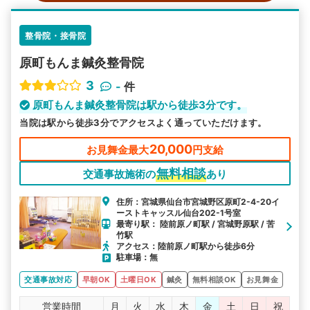
整骨院・接骨院
原町もんま鍼灸整⾻院
3
-
件
原町もんま鍼灸整⾻院は駅から徒歩3分です。
当院は駅から徒歩3分でアクセスよく通っていただけます。
20,000
お見舞金最大
円支給
無料相談
交通事故施術の
あり
住所：宮城県仙台市宮城野区原町2-4-20イ
ーストキャッスル仙台202-1号室
最寄り駅： 陸前原ノ町駅 / 宮城野原駅 / 苦
竹駅
アクセス：陸前原ノ町駅から徒歩6分
駐車場：無
交通事故対応
早朝OK
土曜日OK
鍼灸
無料相談OK
お見舞金
営業時間
月
火
水
木
金
土
日
祝