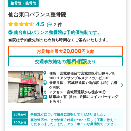
整骨院・接骨院
仙台東口バランス整骨院
4.5
2
件
仙台東口バランス整骨院は予約優先制です。
当院は予約優先制のため待ち時間なくご案内いたします。
20,000
お見舞金最大
円支給
無料相談
交通事故施術の
あり
住所：宮城県仙台市宮城野区小田原弓ノ町
100-1 アンサンブルメディカルビル1F
最寄り駅： 宮城野通駅 / 仙台駅（JR） / 榴
ケ岡駅
アクセス：宮城野通駅から徒歩10分
駐車場：有（5台、近隣にコインパーキング
もあり）
事故対応について親身に説明してくださいました。
30代女性
事故対応のことや治療方針等について詳しく丁寧に教えて
30代女性
くださいました。また、アットホームな雰囲気でアクセス
もよく通いやすかったです。