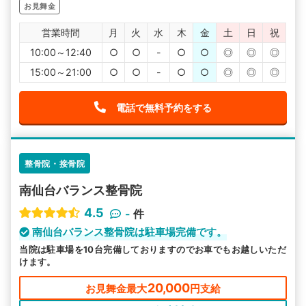
お見舞金
営業時間
月
火
水
木
金
土
日
祝
10:00～12:40
○
○
-
○
○
◎
◎
◎
15:00～21:00
○
○
-
○
○
◎
◎
◎
電話で無料予約をする
整骨院・接骨院
南仙台バランス整骨院
4.5
-
件
南仙台バランス整骨院は駐車場完備です。
当院は駐車場を10台完備しておりますのでお車でもお越しいただ
けます。
20,000
お見舞金最大
円支給