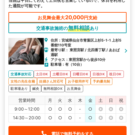
当院は平日にくわえて土日祝も営業しているので、休日を利用し
た通院が可能です。
20,000
お見舞金最大
円支給
無料相談
交通事故施術の
あり
住所：宮城県仙台市青葉区上杉5-1-1 上杉5
番館110号室
最寄り駅： 東照宮駅 / 北四番丁駅 / あおば
通駅
アクセス：東照宮駅から徒歩10分
駐車場：有（10台）
交通事故対応
土日OK
土曜日OK
日曜日OK
日祝OK
祝日OK
女性の先生在籍
妊婦さん対応可
お子様同伴可
予約優先制
駐車場あり
鍼灸
無料相談OK
お見舞金
営業時間
月
火
水
木
金
土
日
祝
9:00～12:00
○
○
○
-
○
◎
◎
◎
14:30～20:00
○
○
○
-
○
◎
◎
◎
電話で無料予約をする