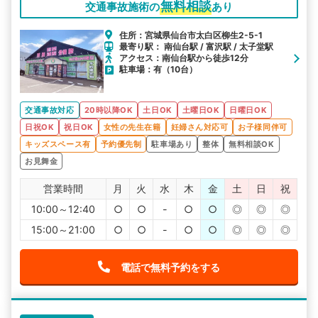
無料相談
交通事故施術の
あり
住所：宮城県仙台市太白区柳生2-5-1
最寄り駅： 南仙台駅 / 富沢駅 / 太子堂駅
アクセス：南仙台駅から徒歩12分
駐車場：有（10台）
交通事故対応
20時以降OK
土日OK
土曜日OK
日曜日OK
日祝OK
祝日OK
女性の先生在籍
妊婦さん対応可
お子様同伴可
キッズスペース有
予約優先制
駐車場あり
整体
無料相談OK
お見舞金
営業時間
月
火
水
木
金
土
日
祝
10:00～12:40
○
○
-
○
○
◎
◎
◎
15:00～21:00
○
○
-
○
○
◎
◎
◎
電話で無料予約をする