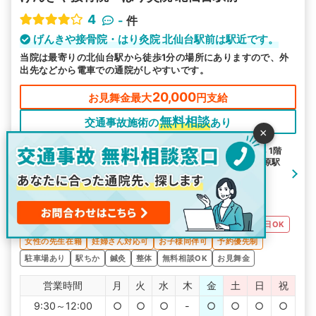
4
-
件
げんきや接骨院・はり灸院 北仙台駅前は駅近です。
当院は最寄りの北仙台駅から徒歩1分の場所にありますので、外
出先などから電車での通院がしやすいです。
20,000
お見舞金最大
円支給
無料相談
交通事故施術の
あり
×
住所：宮城県仙台市青葉区昭和町5-33 1階
最寄り駅： 北仙台駅 / 北四番丁駅 / 台原駅
アクセス：北仙台駅から徒歩2分
駐車場：有（3台）
交通事故対応
土日OK
土曜日OK
日曜日OK
日祝OK
祝日OK
女性の先生在籍
妊婦さん対応可
お子様同伴可
予約優先制
駐車場あり
駅ちか
鍼灸
整体
無料相談OK
お見舞金
営業時間
月
火
水
木
金
土
日
祝
9:30～12:00
○
○
○
-
○
○
○
○