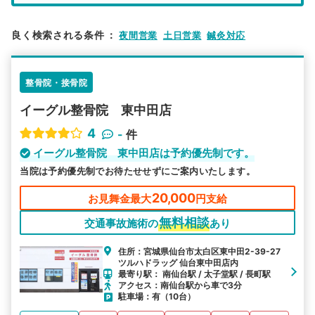
エリア
宮城県
仙台市
良く検索される条件
：
夜間営業
土日営業
鍼灸対応
検索する
整骨院・接骨院
詳細条件で絞り込む
イーグル整骨院 東中田店
その他の検索方法
4
-
件
駅から探す
院名から探す
イーグル整骨院 東中田店は予約優先制です。
当院は予約優先制でお待たせせずにご案内いたします。
20,000
お見舞金最大
円支給
無料相談
交通事故施術の
あり
住所：宮城県仙台市太白区東中田2-39-27
ツルハドラッグ 仙台東中田店内
最寄り駅： 南仙台駅 / 太子堂駅 / 長町駅
アクセス：南仙台駅から車で3分
駐車場：有（10台）