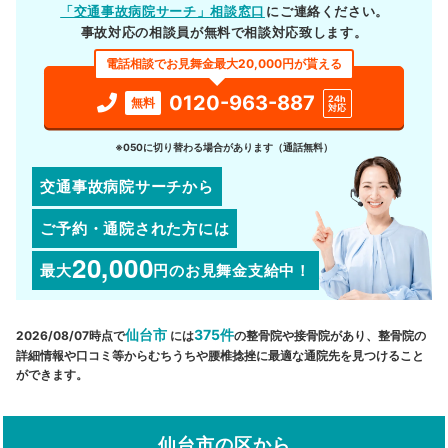
「交通事故病院サーチ」相談窓口
にご連絡ください。
事故対応の相談員が無料で相談対応致します。
電話相談でお見舞金最大20,000円が貰える
0120-963-887
24h
無料
対応
※050に切り替わる場合があります（通話無料）
交通事故病院サーチから
ご予約・通院された方には
20,000
最大
円
のお見舞金支給中！
仙台市
375件
2026/08/07時点で
には
の整骨院や接骨院があり、整骨院の
詳細情報や口コミ等からむちうちや腰椎捻挫に最適な通院先を見つけること
ができます。
仙台市の区から