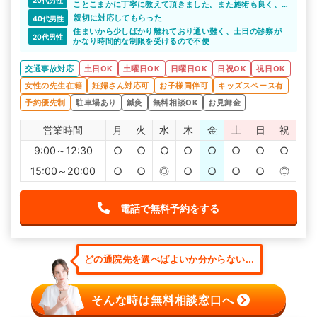
20代男性
ことこまかに丁寧に教えて頂きました。また施術も良く、
徐々に痛みの緩和がされていることを実感できるもので
親切に対応してもらった
40代男性
す。非常にやさしく爽やかな先生です。
住まいから少しばかり離れており通い難く、土日の診察が
20代男性
かなり時間的な制限を受けるので不便
交通事故対応
土日OK
土曜日OK
日曜日OK
日祝OK
祝日OK
女性の先生在籍
妊婦さん対応可
お子様同伴可
キッズスペース有
予約優先制
駐車場あり
鍼灸
無料相談OK
お見舞金
営業時間
月
火
水
木
金
土
日
祝
9:00～12:30
○
○
○
○
○
○
○
○
15:00～20:00
○
○
◎
○
○
○
○
◎
電話で無料予約をする
どの通院先を選べばよいか分からない...
そんな時は無料相談窓口へ