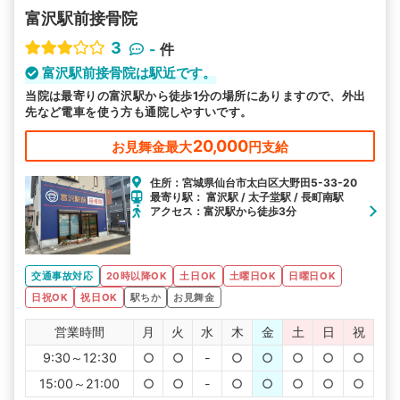
富沢駅前接骨院
3
-
件
富沢駅前接骨院は駅近です。
当院は最寄りの富沢駅から徒歩1分の場所にありますので、外出
先など電車を使う方も通院しやすいです。
20,000
お見舞金最大
円支給
住所：宮城県仙台市太白区大野田5-33-20
最寄り駅： 富沢駅 / 太子堂駅 / 長町南駅
アクセス：富沢駅から徒歩3分
交通事故対応
20時以降OK
土日OK
土曜日OK
日曜日OK
日祝OK
祝日OK
駅ちか
お見舞金
営業時間
月
火
水
木
金
土
日
祝
9:30～12:30
○
○
-
○
○
○
○
○
15:00～21:00
○
○
-
○
○
○
○
○