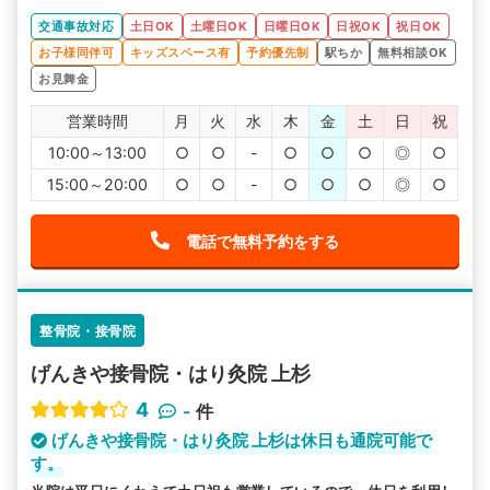
交通事故対応
土日OK
土曜日OK
日曜日OK
日祝OK
祝日OK
お子様同伴可
キッズスペース有
予約優先制
駅ちか
無料相談OK
お見舞金
営業時間
月
火
水
木
金
土
日
祝
10:00～13:00
○
○
-
○
○
○
◎
○
15:00～20:00
○
○
-
○
○
○
◎
○
電話で無料予約をする
整骨院・接骨院
げんきや接骨院・はり灸院 上杉
4
-
件
げんきや接骨院・はり灸院 上杉は休日も通院可能で
す。