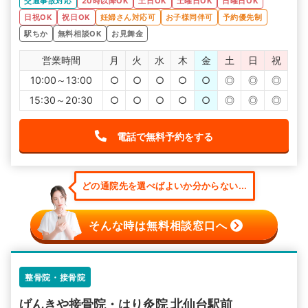
交通事故対応
20時以降OK
土日OK
土曜日OK
日曜日OK
日祝OK
祝日OK
妊婦さん対応可
お子様同伴可
予約優先制
駅ちか
無料相談OK
お見舞金
営業時間
月
火
水
木
金
土
日
祝
10:00～13:00
○
○
○
○
○
◎
◎
◎
15:30～20:30
○
○
○
○
○
◎
◎
◎
電話で無料予約をする
どの通院先を選べばよいか分からない...
そんな時は無料相談窓口へ
整骨院・接骨院
げんきや接骨院・はり灸院 北仙台駅前