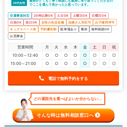
施術がとても丁寧で相談にも親身に寄り添ってくださるの
20代女性
でここを選んで良かったと思っています。
交通事故対応
20時以降OK
土日OK
土曜日OK
日曜日OK
日祝OK
祝日OK
女性の先生在籍
妊婦さん対応可
お子様同伴可
キッズスペース有
予約優先制
駐車場あり
整体
無料相談OK
お見舞金
営業時間
月
火
水
木
金
土
日
祝
10:00～12:40
○
○
○
○
○
◎
◎
◎
15:00～21:00
○
○
○
○
○
◎
◎
◎
電話で無料予約をする
どの通院先を選べばよいか分からない...
そんな時は無料相談窓口へ