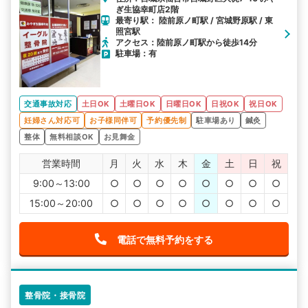
ぎ生協幸町店2階
最寄り駅： 陸前原ノ町駅 / 宮城野原駅 / 東
照宮駅
アクセス：陸前原ノ町駅から徒歩14分
駐車場：有
交通事故対応
土日OK
土曜日OK
日曜日OK
日祝OK
祝日OK
妊婦さん対応可
お子様同伴可
予約優先制
駐車場あり
鍼灸
整体
無料相談OK
お見舞金
営業時間
月
火
水
木
金
土
日
祝
9:00～13:00
○
○
○
○
○
○
○
○
15:00～20:00
○
○
○
○
○
○
○
○
電話で無料予約をする
整骨院・接骨院