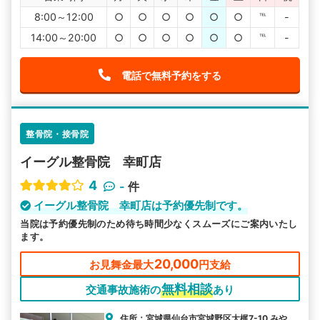
8:00～12:00
○
○
○
○
○
○
℡
-
14:00～20:00
○
○
○
○
○
○
℡
-
電話で無料予約をする
整骨院・接骨院
イーグル整骨院 幸町店
4
-
件
イーグル整骨院 幸町店は予約優先制です。
当院は予約優先制のため待ち時間少なくスムーズにご案内いたし
ます。
20,000
お見舞金最大
円支給
無料相談
交通事故施術の
あり
住所：宮城県仙台市宮城野区大梶7-10 みや