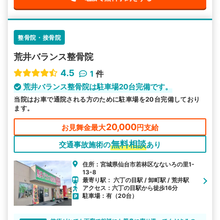
整骨院・接骨院
荒井バランス整骨院
4.5
1
件
荒井バランス整骨院は駐車場20台完備です。
当院はお車で通院される方のために駐車場を20台完備しており
ます。
20,000
お見舞金最大
円支給
無料相談
交通事故施術の
あり
住所：宮城県仙台市若林区なないろの里1-
13-8
最寄り駅： 六丁の目駅 / 卸町駅 / 荒井駅
アクセス：六丁の目駅から徒歩16分
駐車場：有（20台）