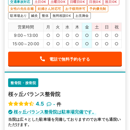
交通事故対応
土日OK
土曜日OK
日曜日OK
日祝OK
祝日OK
女性の先生在籍
妊婦さん対応可
お子様同伴可
予約優先制
駐車場あり
鍼灸
整体
無料相談OK
お見舞金
営業時間
月
火
水
木
金
土
日
祝
9:00～13:00
○
○
○
○
○
○
○
○
15:00～20:00
○
○
○
○
○
○
○
○
電話で無料予約をする
整骨院・接骨院
桜ヶ丘バランス整骨院
4.5
-
件
桜ヶ丘バランス整骨院は駐車場完備です。
当院は広々とした駐車場を完備しておりますのでお車でも通院い
ただけます。