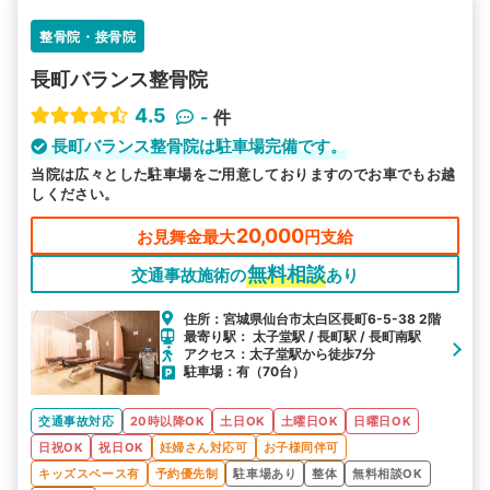
整骨院・接骨院
長町バランス整骨院
4.5
-
件
長町バランス整骨院は駐車場完備です。
当院は広々とした駐車場をご用意しておりますのでお車でもお越
しください。
20,000
お見舞金最大
円支給
無料相談
交通事故施術の
あり
住所：宮城県仙台市太白区長町6-5-38 2階
最寄り駅： 太子堂駅 / 長町駅 / 長町南駅
アクセス：太子堂駅から徒歩7分
駐車場：有（70台）
交通事故対応
20時以降OK
土日OK
土曜日OK
日曜日OK
日祝OK
祝日OK
妊婦さん対応可
お子様同伴可
キッズスペース有
予約優先制
駐車場あり
整体
無料相談OK