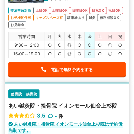
交通事故対応
土日OK
土曜日OK
日曜日OK
日祝OK
祝日OK
お子様同伴可
キッズスペース有
駐車場あり
鍼灸
無料相談OK
お見舞金
営業時間
月
火
水
木
金
土
日
祝
9:30～12:00
○
○
◎
○
○
○
◎
○
15:00～19:00
○
○
◎
○
○
○
◎
○
電話で無料予約をする
整骨院・接骨院
あい鍼灸院・接骨院 イオンモール仙台上杉院
3.5
-
件
あい鍼灸院・接骨院 イオンモール仙台上杉院は予約優
先制です。