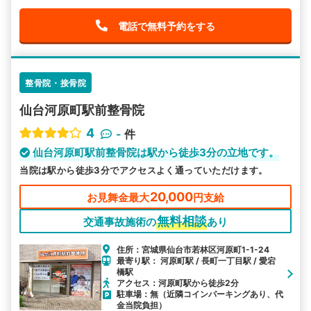
電話で無料予約をする
整骨院・接骨院
仙台河原町駅前整骨院
4
-
件
仙台河原町駅前整骨院は駅から徒歩3分の立地です。
当院は駅から徒歩3分でアクセスよく通っていただけます。
20,000
お見舞金最大
円支給
無料相談
交通事故施術の
あり
住所：宮城県仙台市若林区河原町1-1-24
最寄り駅： 河原町駅 / 長町一丁目駅 / 愛宕
橋駅
アクセス：河原町駅から徒歩2分
駐車場：無（近隣コインパーキングあり、代
金当院負担）