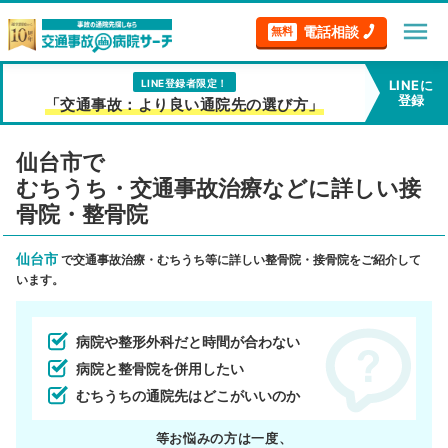
menu
電話相談
無料
LINE登録者限定！
LINEに
登録
「交通事故：より良い通院先の選び方」
仙台市で
むちうち・交通事故治療などに詳しい接
骨院・整骨院
仙台市
で交通事故治療・むちうち等に詳しい整骨院・接骨院をご紹介して
います。
病院や整形外科だと時間が合わない
病院と整骨院を併用したい
むちうちの通院先はどこがいいのか
等お悩みの方は一度、