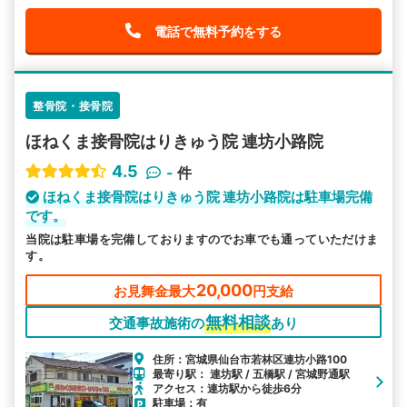
電話で無料予約をする
整骨院・接骨院
ほねくま接骨院はりきゅう院 連坊小路院
4.5
-
件
ほねくま接骨院はりきゅう院 連坊小路院は駐車場完備
です。
当院は駐車場を完備しておりますのでお車でも通っていただけま
す。
20,000
お見舞金最大
円支給
無料相談
交通事故施術の
あり
住所：宮城県仙台市若林区連坊小路100
最寄り駅： 連坊駅 / 五橋駅 / 宮城野通駅
アクセス：連坊駅から徒歩6分
駐車場：有