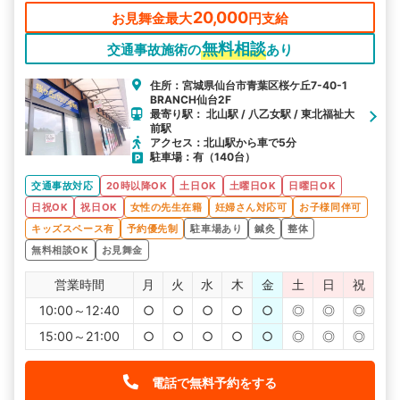
20,000
お見舞金最大
円支給
無料相談
交通事故施術の
あり
住所：宮城県仙台市青葉区桜ケ丘7-40-1
BRANCH仙台2F
最寄り駅： 北山駅 / 八乙女駅 / 東北福祉大
前駅
アクセス：北山駅から車で5分
駐車場：有（140台）
交通事故対応
20時以降OK
土日OK
土曜日OK
日曜日OK
日祝OK
祝日OK
女性の先生在籍
妊婦さん対応可
お子様同伴可
キッズスペース有
予約優先制
駐車場あり
鍼灸
整体
無料相談OK
お見舞金
営業時間
月
火
水
木
金
土
日
祝
10:00～12:40
○
○
○
○
○
◎
◎
◎
15:00～21:00
○
○
○
○
○
◎
◎
◎
電話で無料予約をする