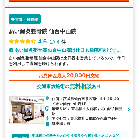
整骨院・接骨院
あい鍼灸整骨院 仙台中山院
4.5
4
件
あい鍼灸整骨院 仙台中山院は休日も通院可能です。
あい鍼灸整骨院 仙台中山院は土日祝も営業しているので、休日
を利用して通院を続けられます。
20,000
お見舞金最大
円支給
無料相談
交通事故施術の
あり
住所：宮城県仙台市泉区南中山1-35-40
イオン仙台中山店1Ｆ
最寄り駅： 東北福祉大前駅 / 北山駅 / 国見
駅
アクセス：東北福祉大前駅から車で4分
駐車場：有
事故後の保険会社とのやり取りや今後やるべきことなど、