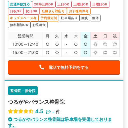
交通事故対応
20時以降OK
土日OK
土曜日OK
日曜日OK
日祝OK
祝日OK
妊婦さん対応可
お子様同伴可
キッズスペース有
予約優先制
駐車場あり
鍼灸
整体
無料相談OK
お見舞金
営業時間
月
火
水
木
金
土
日
祝
10:00～12:40
○
○
-
○
○
◎
◎
◎
15:00～21:00
○
○
-
○
○
◎
◎
◎
電話で無料予約をする
整骨院・接骨院
つるがやバランス整骨院
4.5
-
件
つるがやバランス整骨院は駐車場を完備しておりま
す。