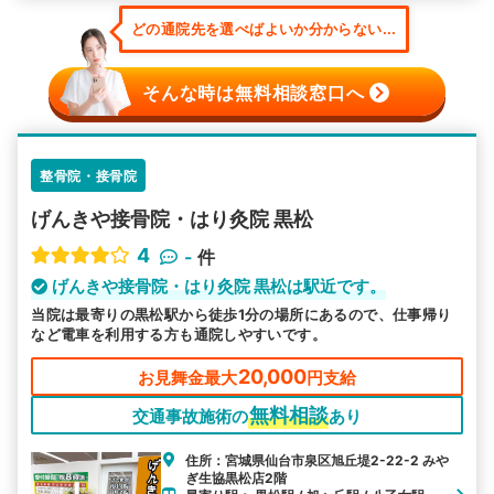
どの通院先を選べばよいか分からない...
そんな時は無料相談窓口へ
整骨院・接骨院
げんきや接骨院・はり灸院 黒松
4
-
件
げんきや接骨院・はり灸院 黒松は駅近です。
当院は最寄りの黒松駅から徒歩1分の場所にあるので、仕事帰り
など電車を利用する方も通院しやすいです。
20,000
お見舞金最大
円支給
無料相談
交通事故施術の
あり
住所：宮城県仙台市泉区旭丘堤2-22-2 みや
ぎ生協黒松店2階