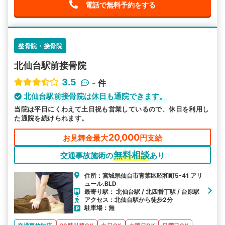
電話で無料予約をする
整骨院・接骨院
北仙台駅前接骨院
3.5
-
件
北仙台駅前接骨院は休日も通院できます。
当院は平日にくわえて土日祝も営業しているので、休日を利用し
た通院を続けられます。
20,000
お見舞金最大
円支給
無料相談
交通事故施術の
あり
住所：宮城県仙台市青葉区昭和町5-41 アリ
ュール.BLD
最寄り駅： 北仙台駅 / 北四番丁駅 / 台原駅
アクセス：北仙台駅から徒歩2分
駐車場：無