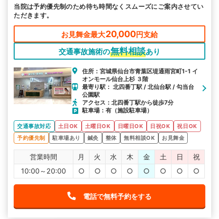
当院は予約優先制のため待ち時間なくスムーズにご案内させてい
ただきます。
20,000
お見舞金最大
円支給
無料相談
交通事故施術の
あり
住所：宮城県仙台市青葉区堤通雨宮町1-1 イ
オンモール仙台上杉 ３階
最寄り駅： 北四番丁駅 / 北仙台駅 / 勾当台
公園駅
アクセス：北四番丁駅から徒歩7分
駐車場：有（施設駐車場）
交通事故対応
土日OK
土曜日OK
日曜日OK
日祝OK
祝日OK
予約優先制
駐車場あり
鍼灸
整体
無料相談OK
お見舞金
営業時間
月
火
水
木
金
土
日
祝
10:00～20:00
○
○
○
○
○
○
○
○
電話で無料予約をする