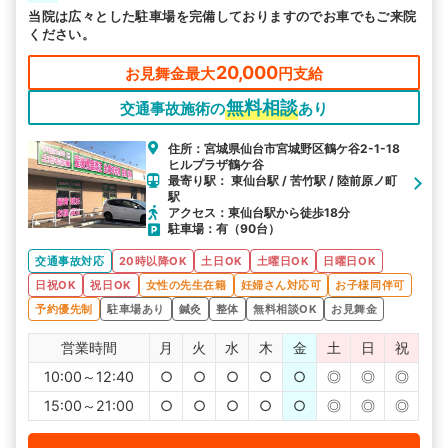
当院は広々とした駐車場を完備しておりますのでお車でもご来院
ください。
20,000
お見舞金最大
円支給
無料相談
交通事故施術の
あり
住所：宮城県仙台市宮城野区鶴ケ谷2-1-18
ヒルプラザ鶴ケ谷
最寄り駅： 東仙台駅 / 苦竹駅 / 陸前原ノ町
駅
アクセス：東仙台駅から徒歩18分
駐車場：有（90台）
交通事故対応
20時以降OK
土日OK
土曜日OK
日曜日OK
日祝OK
祝日OK
女性の先生在籍
妊婦さん対応可
お子様同伴可
予約優先制
駐車場あり
鍼灸
整体
無料相談OK
お見舞金
営業時間
月
火
水
木
金
土
日
祝
10:00～12:40
○
○
○
○
○
◎
◎
◎
15:00～21:00
○
○
○
○
○
◎
◎
◎