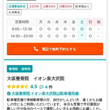
交通事故対応
土日OK
土曜日OK
日曜日OK
駐車場あり
お見舞金
営業時間
月
火
水
木
金
土
日
祝
9:00～12:30
○
○
○
○
○
○
○
-
14:30～20:00
○
○
○
○
○
℡
○
-
電話で無料予約をする
整骨院・接骨院
大坂整骨院 イオン泉大沢院
4.5
4
件
大坂整骨院 イオン泉大沢院は駐車場完備
駐車場完備で車移動希望の方、歩行がしんどい方、遠くからお越
しの方にもご利用いただいています。 休日も営業で平日通院が
難しい方や自分のペースで通院したい方もお気軽にお越しくださ