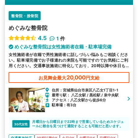
整骨院・接骨院
めぐみな整骨院
4.5
1
件
めぐみな整骨院は女性施術者在籍・駐車場完備
女性施術者が在籍で男性施術者に話しづらい悩みもご相談くださ
い。駐車場完備でお子様連れの来院も可能ですのでお気軽にご利
用ください。交通事故施術に特化しており、20時以降や休日も
営業でお忙しい方も通いやすいと好評です。
20,000
お見舞金最大
円支給
住所：宮城県仙台市泉区八乙女1丁目1-1
最寄り駅： 八乙女駅 / 黒松駅 / 泉中央駅
アクセス：八乙女駅から徒歩6分
駐車場：有3台
月曜日から日曜日まで22時まで営業しているためスケジュ
30代女性
ールに都合を見つけて通院することも可能だと思います。
交通事故対応
20時以降OK
土日OK
土曜日OK
日曜日OK