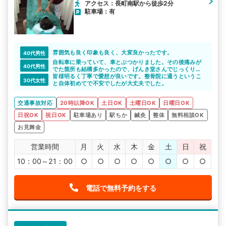
アクセス：長町南駅から徒歩2分
駐車場：有
雰囲気も良く印象も良く、大変良かったです。
40代男性
自転車に乗っていて、車とぶつかりました。その後痛みが
40代男性
でた箇所も結構多かったので、げんき堂さんでじっくり見
てもらえて本当に良かったと思います。
皆様明るく丁寧で愛想が良いです。整骨院に通うというこ
30代女性
ありがとうございました。
と自体初めてで不安でしたが大丈夫でした。
また、事故後の対応などいろいろ相談にのってもらった交
通事故病院の相談員の方もありがとうございました。
交通事故対応
20時以降OK
土日OK
土曜日OK
日曜日OK
日祝OK
祝日OK
駐車場あり
駅ちか
鍼灸
整体
無料相談OK
お見舞金
営業時間
月
火
水
木
金
土
日
祝
10：00～21：00
○
○
○
○
○
○
○
○
電話で無料予約をする