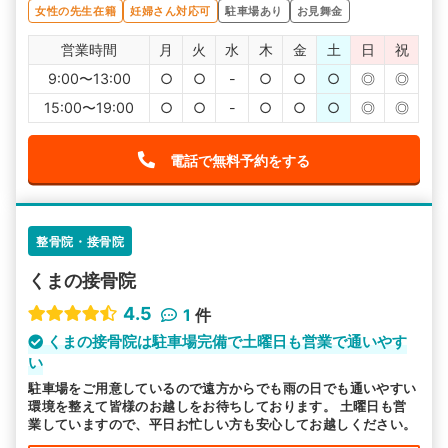
女性の先生在籍
妊婦さん対応可
駐車場あり
お見舞金
営業時間
月
火
水
木
金
土
日
祝
9:00〜13:00
○
○
-
○
○
○
◎
◎
15:00〜19:00
○
○
-
○
○
○
◎
◎
電話で無料予約をする
整骨院・接骨院
くまの接骨院
4.5
1
件
くまの接骨院は駐車場完備で土曜日も営業で通いやす
い
駐車場をご用意しているので遠方からでも雨の日でも通いやすい
環境を整えて皆様のお越しをお待ちしております。 土曜日も営
業していますので、平日お忙しい方も安心してお越しください。