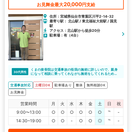
20,000
お見舞金最大
円支給
住所：宮城県仙台市青葉区川平2-14-32
最寄り駅： 北山駅 / 東北福祉大前駅 / 国見
駅
アクセス：北山駅から徒歩20分
駐車場：有（4台）
くまの接骨院は交通事故の怪我の施術に詳しいので、親身
30代男性
になって相談に乗ってくれながら施術をしてくれるため頼
もしいです。
交通事故対応
土曜日OK
駐車場あり
整体
無料相談OK
お見舞金
営業時間
月
火
水
木
金
土
日
祝
9:00〜13:00
○
○
○
○
○
○
℡
-
14:30~19:00
○
○
-
○
○
◎
℡
-