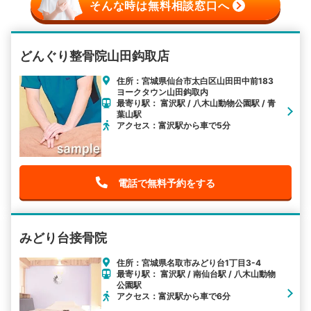
そんな時は無料相談窓口へ
どんぐり整骨院山田鈎取店
住所：宮城県仙台市太白区山田田中前183
ヨークタウン山田鈎取内
最寄り駅： 富沢駅 / 八木山動物公園駅 / 青
葉山駅
アクセス：富沢駅から車で5分
電話で無料予約をする
みどり台接骨院
住所：宮城県名取市みどり台1丁目3-4
最寄り駅： 富沢駅 / 南仙台駅 / 八木山動物
公園駅
アクセス：富沢駅から車で6分