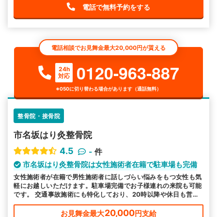
電話で無料予約をする
電話相談でお見舞金最大20,000円が貰える
0120-963-887
24h
対応
※050に切り替わる場合があります（通話無料）
整骨院・接骨院
市名坂はり灸整骨院
4.5
-
件
市名坂はり灸整骨院は女性施術者在籍で駐車場も完備
女性施術者が在籍で男性施術者に話しづらい悩みをもつ女性も気
軽にお越しいただけます。駐車場完備でお子様連れの来院も可能
です。 交通事故施術にも特化しており、20時以降や休日も営業
でお忙しい方も通いやすいと好評です。
20,000
お見舞金最大
円支給