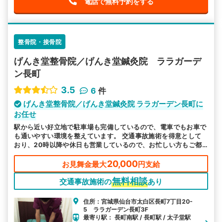
電話で無料予約をする
整骨院・接骨院
げんき堂整骨院／げんき堂鍼灸院 ララガーデ
ン長町
3.5
6
件
げんき堂整骨院／げんき堂鍼灸院 ララガーデン長町に
お任せ
駅から近い好立地で駐車場も完備しているので、電車でもお車で
も通いやすい環境を整えています。 交通事故施術を得意として
おり、20時以降や休日も営業しているので、お忙しい方もご都
合に合わせてお越しいただけます。
20,000
お見舞金最大
円支給
無料相談
交通事故施術の
あり
住所：宮城県仙台市太白区長町7丁目20-
5 ララガーデン長町3F
最寄り駅： 長町南駅 / 長町駅 / 太子堂駅