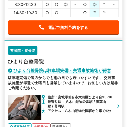
8:30-12:30
○
○
◎
-
○
◎
℡
-
14:30-19:30
○
○
-
-
○
℡
℡
-
電話で無料予約をする
整骨院・接骨院
ひより台整骨院
ひより台整骨院は駐車場完備・交通事故施術が得意
駐車場完備で遠方からでも雨の日でも通いやすいです。 交通事
故施術が得意で土曜日も営業していますので、お忙しい方は是非
ご利用ください。
住所：宮城県仙台市太白区ひより台35-16
最寄り駅： 八木山動物公園駅 / 青葉山
駅 / 葛岡駅
アクセス：八木山動物公園駅から車で4分
交通事故対応
土曜日OK
駐車場あり