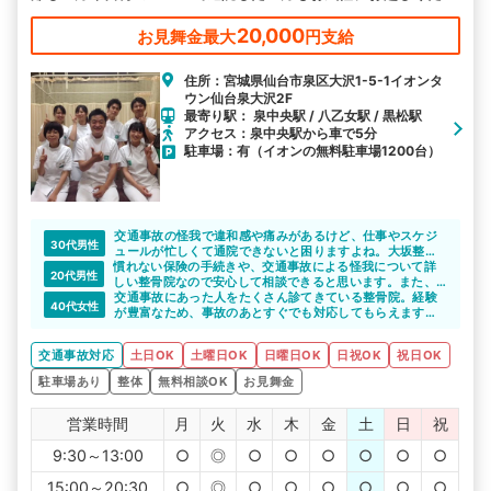
い。 むち打ち等、交通事故後の各症状を得意としています。
20,000
お見舞金最大
円支給
住所：宮城県仙台市泉区大沢1-5-1イオンタ
ウン仙台泉大沢2F
最寄り駅： 泉中央駅 / 八乙女駅 / 黒松駅
アクセス：泉中央駅から車で5分
駐車場：有（イオンの無料駐車場1200台）
交通事故の怪我で違和感や痛みがあるけど、仕事やスケジ
30代男性
ュールが忙しくて通院できないと困りますよね。大坂整骨
慣れない保険の手続きや、交通事故による怪我について詳
院 イオン泉大沢院は土日祝も夜20:30まで営業している
20代男性
しい整骨院なので安心して相談できると思います。また、
ので忙しい方でも通院しやすいと思います。後遺症になら
病院や整形外科から転院したいという相談にも乗ってくれ
ないためにも定期的に通いたいですね。
交通事故にあった人をたくさん診てきている整骨院。経験
40代女性
るのでよいですね。
が豊富なため、事故のあとすぐでも対応してもらえます。
保険の手続きについても詳しく、事故あとにすべきことも
アドバイスしてもらえるので、頼れる整骨院だと思いま
交通事故対応
土日OK
土曜日OK
日曜日OK
日祝OK
祝日OK
す。近くの大型ショッピングセンターの駐車場の使用がで
きるので、車での通院も便利ですね。
駐車場あり
整体
無料相談OK
お見舞金
営業時間
月
火
水
木
金
土
日
祝
9:30～13:00
○
◎
○
○
○
○
○
○
15:00～20:30
○
◎
○
○
○
○
○
○