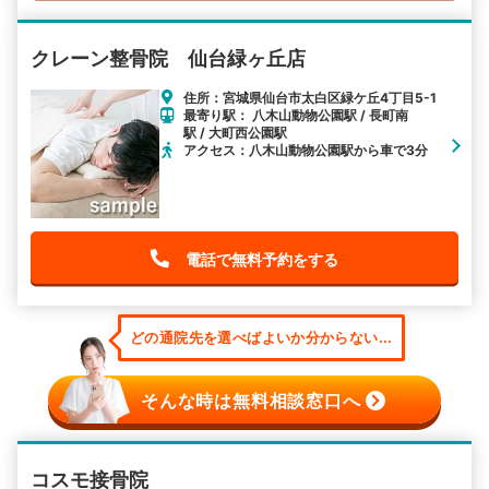
クレーン整骨院 仙台緑ヶ丘店
住所：宮城県仙台市太白区緑ケ丘4丁目5-1
最寄り駅： 八木山動物公園駅 / 長町南
駅 / 大町西公園駅
アクセス：八木山動物公園駅から車で3分
電話で無料予約をする
どの通院先を選べばよいか分からない...
そんな時は無料相談窓口へ
コスモ接骨院