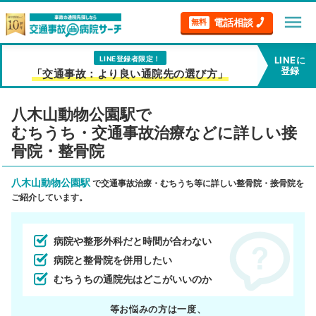
menu
電話相談
無料
LINE登録者限定！
LINEに
登録
「交通事故：より良い通院先の選び方」
八木山動物公園駅で
むちうち・交通事故治療などに詳しい接
骨院・整骨院
八木山動物公園駅
で交通事故治療・むちうち等に詳しい整骨院・接骨院を
ご紹介しています。
病院や整形外科だと時間が合わない
病院と整骨院を併用したい
むちうちの通院先はどこがいいのか
等お悩みの方は一度、