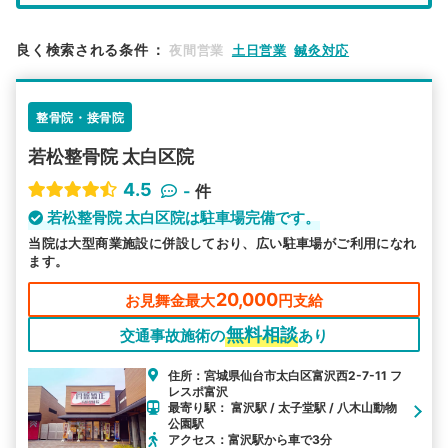
エリア
宮城県
仙台市太白区
良く検索される条件
：
夜間営業
土日営業
鍼灸対応
検索する
整骨院・接骨院
詳細条件で絞り込む
若松整骨院 太白区院
その他の検索方法
4.5
-
件
駅から探す
院名から探す
若松整骨院 太白区院は駐車場完備です。
当院は大型商業施設に併設しており、広い駐車場がご利用になれ
ます。
20,000
お見舞金最大
円支給
無料相談
交通事故施術の
あり
住所：宮城県仙台市太白区富沢西2-7-11 フ
レスポ富沢
最寄り駅： 富沢駅 / 太子堂駅 / 八木山動物
公園駅
アクセス：富沢駅から車で3分