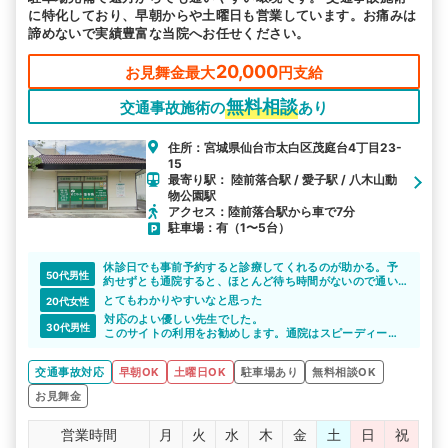
に特化しており、早朝からや土曜日も営業しています。お痛みは
諦めないで実績豊富な当院へお任せください。
20,000
お見舞金最大
円支給
無料相談
交通事故施術の
あり
住所：宮城県仙台市太白区茂庭台4丁目23-
15
最寄り駅： 陸前落合駅 / 愛子駅 / 八木山動
物公園駅
アクセス：陸前落合駅から車で7分
駐車場：有（1〜5台）
休診日でも事前予約すると診療してくれるのが助かる。予
50代男性
約せずとも通院すると、ほとんど待ち時間がないので通い
やすい。
とてもわかりやすいなと思った
20代女性
対応のよい優しい先生でした。
30代男性
このサイトの利用をお勧めします。通院はスピーディーに
行う事が大切だと改めて思います。
交通事故対応
早朝OK
土曜日OK
駐車場あり
無料相談OK
お見舞金
営業時間
月
火
水
木
金
土
日
祝