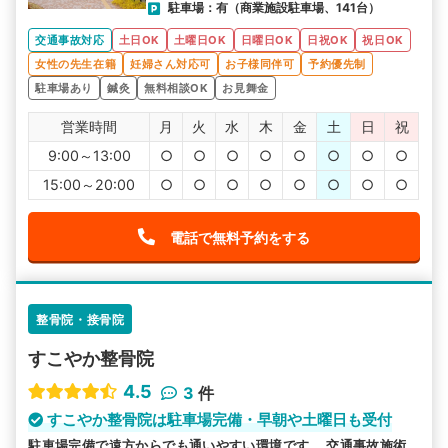
駐車場：有（商業施設駐車場、141台）
交通事故対応
土日OK
土曜日OK
日曜日OK
日祝OK
祝日OK
女性の先生在籍
妊婦さん対応可
お子様同伴可
予約優先制
駐車場あり
鍼灸
無料相談OK
お見舞金
営業時間
月
火
水
木
金
土
日
祝
9:00～13:00
○
○
○
○
○
○
○
○
15:00～20:00
○
○
○
○
○
○
○
○
電話で無料予約をする
整骨院・接骨院
すこやか整骨院
4.5
3
件
すこやか整骨院は駐車場完備・早朝や土曜日も受付
駐車場完備で遠方からでも通いやすい環境です。 交通事故施術