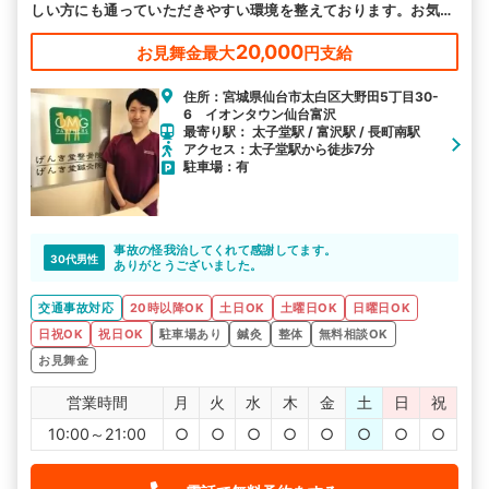
しい方にも通っていただきやすい環境を整えております。お気軽
にお越しください。
20,000
お見舞金最大
円支給
住所：宮城県仙台市太白区大野田5丁目30-
6 イオンタウン仙台富沢
最寄り駅： 太子堂駅 / 富沢駅 / 長町南駅
アクセス：太子堂駅から徒歩7分
駐車場：有
事故の怪我治してくれて感謝してます。
30代男性
ありがとうございました。
交通事故対応
20時以降OK
土日OK
土曜日OK
日曜日OK
日祝OK
祝日OK
駐車場あり
鍼灸
整体
無料相談OK
お見舞金
営業時間
月
火
水
木
金
土
日
祝
10:00～21:00
○
○
○
○
○
○
○
○