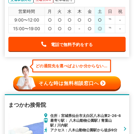
営業時間
月
火
水
木
金
土
日
祝
9:00〜12:00
○
○
○
○
○
○
℡
-
15:00〜19:00
○
○
○
-
○
◎
℡
-
電話で無料予約をする
どの通院先を選べばよいか分からない...
そんな時は無料相談窓口へ
まつかわ接骨院
住所：宮城県仙台市太白区八木山東2-26-6
最寄り駅： 八木山動物公園駅 / 青葉山
駅 / 川内駅
アクセス：八木山動物公園駅から徒歩9分