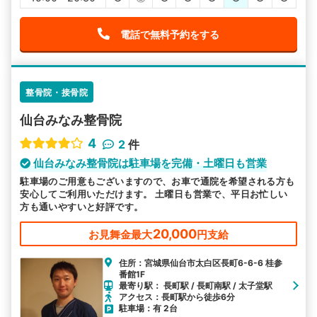
電話で無料予約をする
整骨院・接骨院
仙台みなみ整骨院
4
2
件
仙台みなみ整骨院は駐車場を完備・土曜日も営業
駐車場のご用意もございますので、お車で通院を希望される方も
安心してご利用いただけます。 土曜日も営業で、平日お忙しい
方も通いやすいと好評です。
20,000
お見舞金最大
円支給
住所：宮城県仙台市太白区長町6-6-6 桂参
番館1F
最寄り駅： 長町駅 / 長町南駅 / 太子堂駅
アクセス：長町駅から徒歩6分
駐車場：有 2台