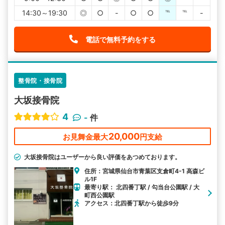
14:30～19:30
◎
○
-
○
○
℡
℡
-
電話で無料予約をする
整骨院・接骨院
大坂接骨院
4
-
件
20,000
お見舞金最大
円支給
大坂接骨院はユーザーから良い評価をあつめております。
住所：宮城県仙台市青葉区支倉町4-1 高森ビ
ル1F
最寄り駅： 北四番丁駅 / 勾当台公園駅 / 大
町西公園駅
アクセス：北四番丁駅から徒歩9分