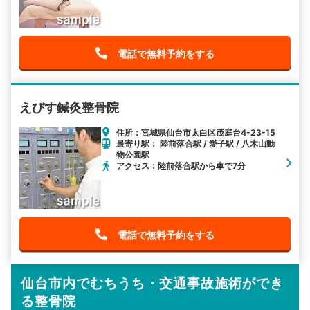
電話で無料予約をする
えびす鍼灸整骨院
住所：宮城県仙台市太白区茂庭台4-23-15
最寄り駅： 陸前落合駅 / 愛子駅 / 八木山動
物公園駅
アクセス：陸前落合駅から車で7分
電話で無料予約をする
仙台市内でむちうち・交通事故施術ができ
る整骨院