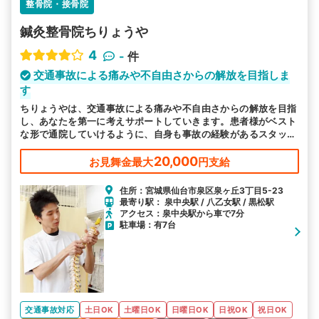
整骨院・接骨院
鍼灸整骨院ちりょうや
4
-
件
交通事故による痛みや不自由さからの解放を目指しま
す
ちりょうやは、交通事故による痛みや不自由さからの解放を目指
し、あなたを第一に考えサポートしていきます。患者様がベスト
な形で通院していけるように、自身も事故の経験があるスタッフ
がサポートしていきます。どんな小さな不安や痛みも丁寧にお伺
いします。
20,000
お見舞金最大
円支給
住所：宮城県仙台市泉区泉ヶ丘3丁目5-23
最寄り駅： 泉中央駅 / 八乙女駅 / 黒松駅
アクセス：泉中央駅から車で7分
駐車場：有7台
交通事故対応
土日OK
土曜日OK
日曜日OK
日祝OK
祝日OK