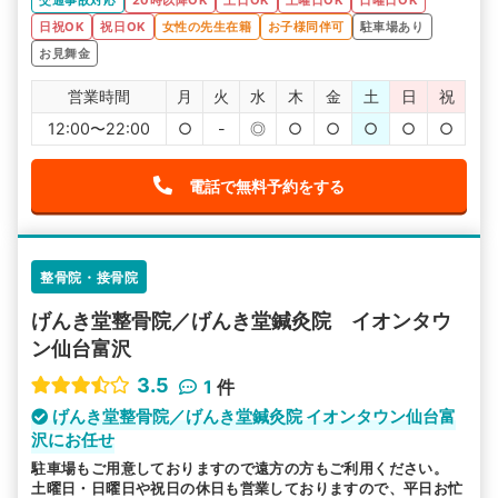
日祝OK
祝日OK
女性の先生在籍
お子様同伴可
駐車場あり
お見舞金
営業時間
月
火
水
木
金
土
日
祝
12:00〜22:00
○
-
◎
○
○
○
○
○
電話で無料予約をする
整骨院・接骨院
げんき堂整骨院／げんき堂鍼灸院 イオンタウ
ン仙台富沢
3.5
1
件
げんき堂整骨院／げんき堂鍼灸院 イオンタウン仙台富
沢にお任せ
駐車場もご用意しておりますので遠方の方もご利用ください。
土曜日・日曜日や祝日の休日も営業しておりますので、平日お忙