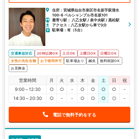
住所：宮城県仙台市泉区市名坂字萩清水
100-6 ベルシャンブル市名坂101
最寄り駅： 八乙女駅 / 泉中央駅 / 黒松駅
アクセス：八乙女駅から車で3分
駐車場：有（5台）
交通事故対応
20時以降OK
土日OK
土曜日OK
日曜日OK
女性の先生在籍
お子様同伴可
駐車場あり
鍼灸
無料相談OK
お見舞金
営業時間
月
火
水
木
金
土
日
祝
9:00～12:30
○
○
-
○
○
○
○
-
14:30～20:30
○
-
-
○
○
○
◎
-
電話で無料予約をする