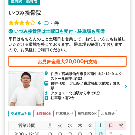
整骨院・接骨院
いづみ接骨院
4
-
件
いづみ接骨院は土曜日も受付・駐車場も完備
平日はもちろんのこと土曜日も営業して、お忙しい方にもお越し
いただける環境を整えております。 駐車場も完備しております
ので、お気軽にご利用ください。
20,000
お見舞金最大
円支給
住所：宮城県仙台市泉区南中山2-12-9 エク
ストール南中山102
最寄り駅： 北山駅 / 東北福祉大前駅 / 国見
駅
アクセス：北山駅から車で6分
駐車場：有2台
交通事故対応
土曜日OK
駐車場あり
無料相談OK
お見舞金
営業時間
月
火
水
木
金
土
日
祝
9:00～12:30
○
○
◎
○
○
◎
℡
-