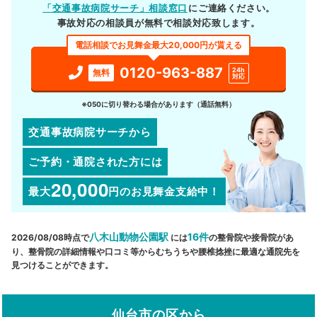
「交通事故病院サーチ」相談窓口
にご連絡ください。
事故対応の相談員が無料で相談対応致します。
電話相談でお見舞金最大20,000円が貰える
0120-963-887
24h
無料
対応
※050に切り替わる場合があります（通話無料）
交通事故病院サーチから
ご予約・通院された方には
20,000
最大
円
のお見舞金支給中！
八木山動物公園駅
16件
2026/08/08時点で
には
の整骨院や接骨院があ
り、整骨院の詳細情報や口コミ等からむちうちや腰椎捻挫に最適な通院先を
見つけることができます。
仙台市の区から