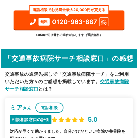
エリア
宮城県
加美郡色麻町
電話相談でお見舞金最大20,000円が貰える
検索する
0120-963-887
24h
無料
対応
詳細条件で絞り込む
※050に切り替わる場合があります（通話無料）
その他の検索方法
「交通事故病院サーチ相談窓口」の感想
駅から探す
院名から探す
交通事故の通院先探しで「交通事故病院サーチ」をご利用
いただいた方々のご感想を掲載しています。
交通事故病院
サーチ相談窓口
とは？
ミア
電話相談
さん
5.0
相談相談窓口の評価
対応が早くて助かりました。自分だけだといい病院や整骨院を