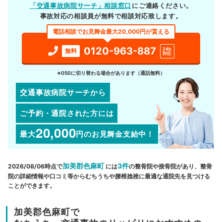
「交通事故病院サーチ」相談窓口
にご連絡ください。
事故対応の相談員が無料で相談対応致します。
電話相談でお見舞金最大20,000円が貰える
0120-963-887
24h
無料
対応
※050に切り替わる場合があります（通話無料）
交通事故病院サーチから
ご予約・通院された方には
20,000
最大
円
のお見舞金支給中！
加美郡色麻町
3件
2026/08/06時点で
には
の整骨院や接骨院があり、整骨
院の詳細情報や口コミ等からむちうちや腰椎捻挫に最適な通院先を見つける
ことができます。
加美郡色麻町で