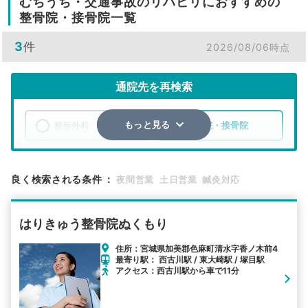
むちうち・交通事故のリハビリにおすすめの
整骨院・接骨院一覧
3
件
2026/08/06時点
通院先を再検索
整形外科
整骨院・接骨院
もっと見る
エリア
宮城県
加美郡色麻町
良く検索される条件
：
夜間営業
土日営業
鍼灸対応
検索する
はりきゅう整骨院ぬくもり
詳細条件で絞り込む
住所：宮城県加美郡色麻町清水字香ノ木前4
最寄り駅： 西古川駅 / 東大崎駅 / 塚目駅
その他の検索方法
アクセス：西古川駅から車で11分
駅から探す
院名から探す