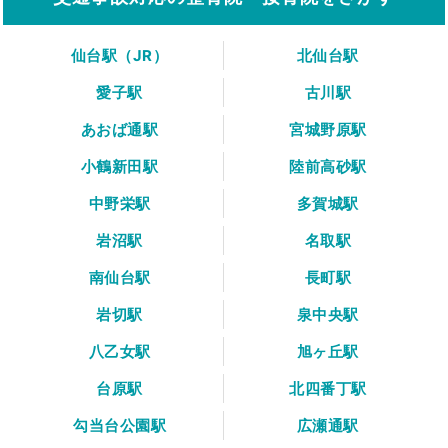
仙台駅（JR）
北仙台駅
愛子駅
古川駅
あおば通駅
宮城野原駅
小鶴新田駅
陸前高砂駅
中野栄駅
多賀城駅
岩沼駅
名取駅
南仙台駅
長町駅
岩切駅
泉中央駅
八乙女駅
旭ヶ丘駅
台原駅
北四番丁駅
勾当台公園駅
広瀬通駅