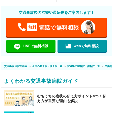
交通事故後の治療や通院先をご案内します！
電話で無料相談
無料
featured_play_list
LINEで無料相談
webで無料相談
交通事故 通院先検索
全国の整骨院・接骨院一覧
宮城県の整骨院・接骨院一覧
加美郡
よくわかる交通事故病院ガイド
むちうちの症状の伝え方ポイント4つ！伝
え方が重要な理由も解説