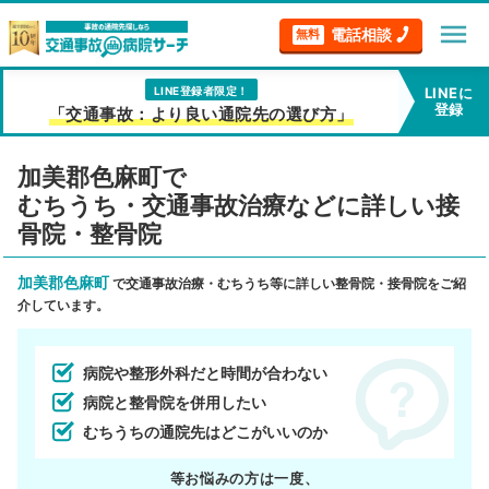
menu
電話相談
無料
LINE登録者限定！
LINEに
登録
「交通事故：より良い通院先の選び方」
加美郡色麻町で
むちうち・交通事故治療などに詳しい接
骨院・整骨院
加美郡色麻町
で交通事故治療・むちうち等に詳しい整骨院・接骨院をご紹
介しています。
病院や整形外科だと時間が合わない
病院と整骨院を併用したい
むちうちの通院先はどこがいいのか
等お悩みの方は一度、