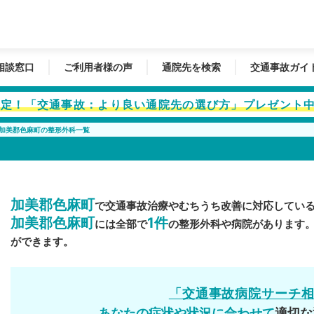
相談窓口
ご利用者様の声
通院先を検索
交通事故ガイ
者限定！「交通事故：より良い通院先の選び方」プレゼント
加美郡色麻町の整形外科一覧
加美郡色麻町
で交通事故治療やむちうち改善に対応してい
加美郡色麻町
1件
には全部で
の整形外科や病院があります
ができます。
「交通事故病院サーチ
あなたの症状や状況に合わせて
適切な