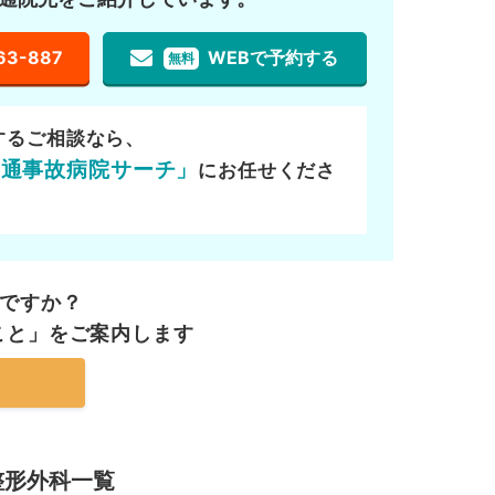
63-887
WEBで予約する
無料
するご相談なら、
交通事故病院サーチ」
にお任せくださ
ですか？
こと」を
ご案内します
整形外科一覧