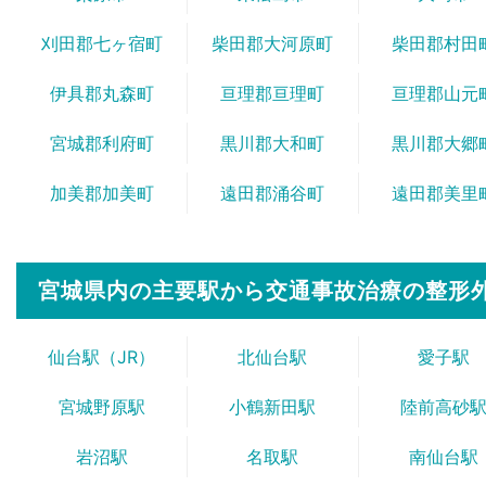
刈田郡七ヶ宿町
柴田郡大河原町
柴田郡村田
伊具郡丸森町
亘理郡亘理町
亘理郡山元
宮城郡利府町
黒川郡大和町
黒川郡大郷
加美郡加美町
遠田郡涌谷町
遠田郡美里
宮城県内の主要駅から
交通事故治療の整形
仙台駅（JR）
北仙台駅
愛子駅
宮城野原駅
小鶴新田駅
陸前高砂
岩沼駅
名取駅
南仙台駅