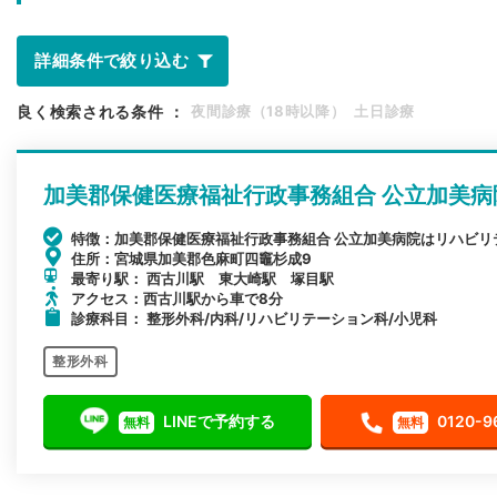
詳細条件で絞り込む
良く検索される条件
：
夜間診療（18時以降）
土日診療
加美郡保健医療福祉行政事務組合 公立加美病
特徴：加美郡保健医療福祉行政事務組合 公立加美病院はリハビ
住所：宮城県加美郡色麻町四竈杉成9
最寄り駅： 西古川駅 東大崎駅 塚目駅
アクセス：西古川駅から車で8分
診療科目： 整形外科/内科/リハビリテーション科/小児科
整形外科
LINEで予約する
0120-9
無料
無料