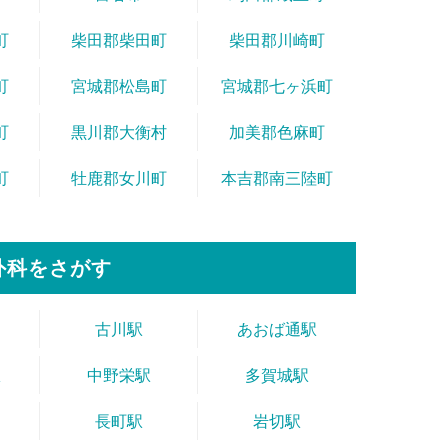
町
柴田郡柴田町
柴田郡川崎町
町
宮城郡松島町
宮城郡七ヶ浜町
町
黒川郡大衡村
加美郡色麻町
町
牡鹿郡女川町
本吉郡南三陸町
外科をさがす
古川駅
あおば通駅
駅
中野栄駅
多賀城駅
長町駅
岩切駅