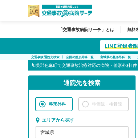
「交通事故病院サーチ」とは
無料
LINE登録
交通事故 通院先検索
全国の整形外科一覧
宮城県の整形外科一覧
加美郡色麻町で
交通事故治療対応の病院・整形外科1件
通院先を検索
整形外科
整骨院・接骨院
エリアから探す
宮城県