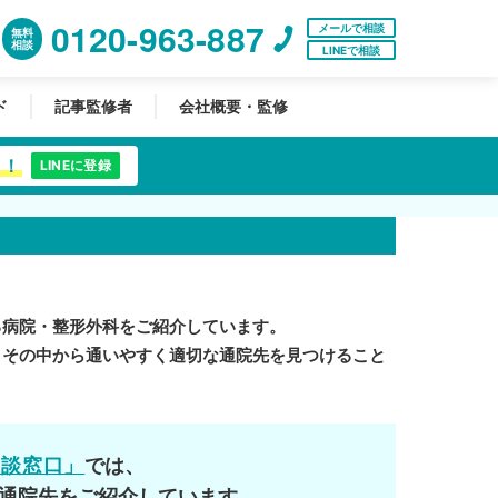
0120-963-887
メールで相談
無料
相談
LINEで相談
ド
記事監修者
会社概要・監修
中！
LINEに登録
る病院・整形外科をご紹介しています。
。その中から通いやすく適切な通院先を見つけること
相談窓口」
では、
通院先をご紹介しています。