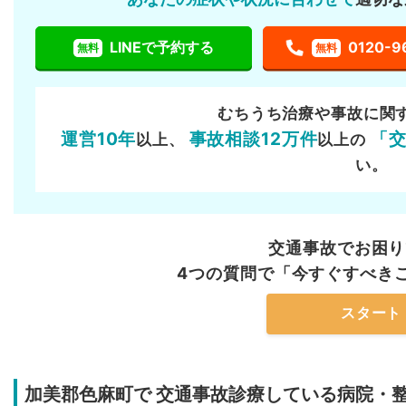
LINEで予約する
0120-9
無料
無料
むちうち治療や事故に関
運営10年
事故相談12万件
「
以上、
以上の
い。
交通事故でお困り
4つの質問で「今すぐすべき
スタート
加美郡色麻町で
交通事故診療している病院・