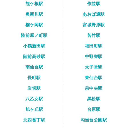
熊ケ根駅
作並駅
奥新川駅
あおば通駅
榴ケ岡駅
宮城野原駅
陸前原ノ町駅
苦竹駅
小鶴新田駅
福田町駅
陸前高砂駅
中野栄駅
南仙台駅
太子堂駅
長町駅
東仙台駅
岩切駅
泉中央駅
八乙女駅
黒松駅
旭ヶ丘駅
台原駅
北四番丁駅
勾当台公園駅