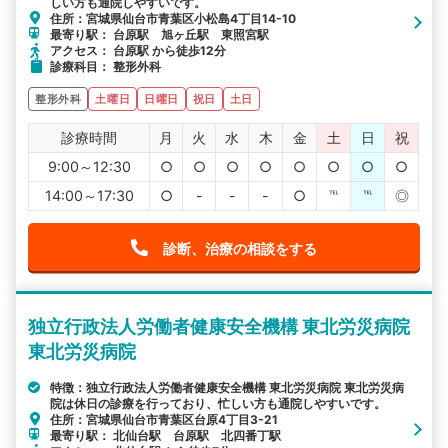
しい方も通院しやすいです。
住所：宮城県仙台市青葉区小松島4丁目14-10
最寄り駅： 台原駅 旭ヶ丘駅 東照宮駅
アクセス： 台原駅 から徒歩12分
診療科目： 整形外科
整形外科
土曜日
日曜日
祝日
土日
診療時間
月
火
水
木
金
土
日
祝
9:00～12:30
○
○
○
○
○
○
○
○
14:00～17:30
○
-
-
-
○
℡
℡
◎
診断、治療の相談をする
独立行政法人労働者健康安全機構 東北労災病院
東北労災病院
特徴：独立行政法人労働者健康安全機構 東北労災病院 東北労災病
院は休日の診療を行っており、忙しい方も通院しやすいです。
住所：宮城県仙台市青葉区台原4丁目3-21
最寄り駅： 北仙台駅 台原駅 北四番丁駅