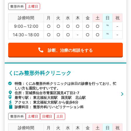
整形外科
土曜日
診療時間
月
火
水
木
金
土
日
祝
9:00～12:00
○
○
○
○
○
○
℡
-
14:30～18:00
○
○
○
-
○
○
℡
-
診断、治療の相談をする
くにみ整形外科クリニック
特徴：くにみ整形外科クリニックは休日の診療を行っており、忙
しい方も通院しやすいです。
住所：宮城県仙台市青葉区国見4丁目2-7
最寄り駅： 東北福祉大前駅 国見駅 北山駅
アクセス： 東北福祉大前駅 から徒歩6分
診療科目： 整形外科/リハビリテーション科
整形外科
土曜日
日曜日
土日
診療時間
月
火
水
木
金
土
日
祝