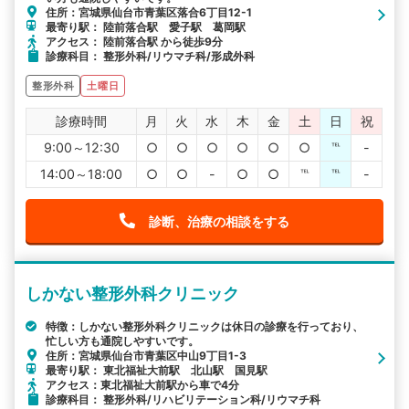
住所：宮城県仙台市青葉区落合6丁目12-1
最寄り駅： 陸前落合駅 愛子駅 葛岡駅
アクセス： 陸前落合駅 から徒歩9分
診療科目： 整形外科/リウマチ科/形成外科
整形外科
土曜日
診療時間
月
火
水
木
金
土
日
祝
9:00～12:30
○
○
○
○
○
○
℡
-
14:00～18:00
○
○
-
○
○
℡
℡
-
診断、治療の相談をする
しかない整形外科クリニック
特徴：しかない整形外科クリニックは休日の診療を行っており、
忙しい方も通院しやすいです。
住所：宮城県仙台市青葉区中山9丁目1-3
最寄り駅： 東北福祉大前駅 北山駅 国見駅
アクセス：東北福祉大前駅から車で4分
診療科目： 整形外科/リハビリテーション科/リウマチ科