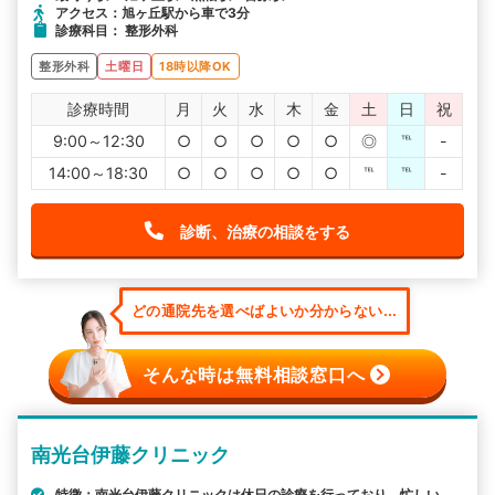
アクセス：旭ヶ丘駅から車で3分
診療科目： 整形外科
整形外科
土曜日
18時以降OK
診療時間
月
火
水
木
金
土
日
祝
9:00～12:30
○
○
○
○
○
◎
℡
-
14:00～18:30
○
○
○
○
○
℡
℡
-
診断、治療の相談をする
どの通院先を選べばよいか分からない...
そんな時は無料相談窓口へ
南光台伊藤クリニック
特徴：南光台伊藤クリニックは休日の診療を行っており、忙しい