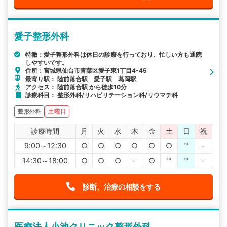
愛子整形外科
特徴：愛子整形外科は休日の診療を行っており、忙しい方も通院
しやすいです。
住所：宮城県仙台市青葉区愛子東1丁目4-45
最寄り駅： 陸前落合駅 愛子駅 葛岡駅
アクセス： 陸前落合駅 から徒歩10分
診療科目： 整形外科/リハビリテーション科/リウマチ科
整形外科
土曜日
診療時間
月
火
水
木
金
土
日
祝
9:00～12:30
○
○
○
○
○
○
℡
-
14:30～18:00
○
○
○
-
○
℡
℡
-
診断、治療の相談をする
医療法人小池クリニック整形外科