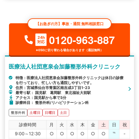
【お急ぎの方】事故・通院 無料相談窓口
0120-963-887
24h
対応
※050に切り替わる場合があります（通話無料）
医療法人社団恵泉会加藤整形外科クリニック
特徴：医療法人社団恵泉会加藤整形外科クリニックは休日の診療
を行っており、忙しい方も通院しやすいです。
住所：宮城県仙台市青葉区南吉成3丁目1-23
最寄り駅： 国見駅 葛岡駅 東北福祉大前駅
アクセス：国見駅から車で3分
診療科目： 整形外科/リハビリテーション科
整形外科
土曜日
日曜日
土日
診療時間
月
火
水
木
金
土
日
祝
9:00～12:30
○
○
○
○
○
○
℡
-