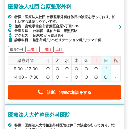
医療法人社団 台原整形外科
詳細条件で絞り込む
特徴：医療法人社団 台原整形外科は休日の診療を行っており、忙
しい方も通院しやすいです。
その他の検索方法
住所：宮城県仙台市青葉区台原5丁目1-19
最寄り駅： 台原駅 北仙台駅 東照宮駅
駅から探す
院名から探す
アクセス： 台原駅 から徒歩8分
診療科目： 整形外科/リハビリテーション科/リウマチ科
整形外科
土曜日
日曜日
土日
診療時間
月
火
水
木
金
土
日
祝
9:00～12:00
○
○
○
○
○
○
℡
-
14:00～17:30
○
○
-
○
○
○
○
-
診断、治療の相談をする
医療法人大竹整形外科医院
特徴：医療法人大竹整形外科医院は休日の診療を行っており、忙