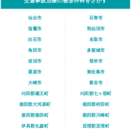
交通事故治療の整形外科をさがす
仙台市
石巻市
塩竈市
気仙沼市
白石市
名取市
角田市
多賀城市
岩沼市
登米市
栗原市
東松島市
大崎市
富谷市
刈田郡蔵王町
刈田郡七ヶ宿町
柴田郡大河原町
柴田郡村田町
柴田郡柴田町
柴田郡川崎町
伊具郡丸森町
亘理郡亘理町