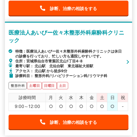
診断、治療の相談をする
医療法人あいびー佐々木整形外科麻酔科クリニ
ック
特徴：医療法人あいびー佐々木整形外科麻酔科クリニックは休日
の診療を行っており、忙しい方も通院しやすいです。
住所：宮城県仙台市青葉区北山1丁目4-8
最寄り駅： 北山駅 北仙台駅 東北福祉大前駅
アクセス： 北山駅 から徒歩9分
診療科目： 整形外科/リハビリテーション科/リウマチ科
整形外科
土曜日
日曜日
土日
診療時間
月
火
水
木
金
土
日
祝
9:00～12:00
○
○
○
○
○
○
○
-
診断、治療の相談をする