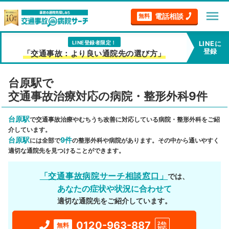
menu
電話相談
無料
LINE登録者限定！
LINEに
登録
「交通事故：より良い通院先の選び方」
台原駅で
交通事故治療対応の病院・整形外科9件
台原駅
で交通事故治療やむちうち改善に対応している病院・整形外科をご紹
介しています。
台原駅
9件
には全部で
の整形外科や病院があります。その中から通いやすく
適切な通院先を見つけることができます。
「交通事故病院サーチ相談窓口」
では、
あなたの症状や状況に合わせて
適切な通院先をご紹介しています。
0120-963-887
24h
無料
対応