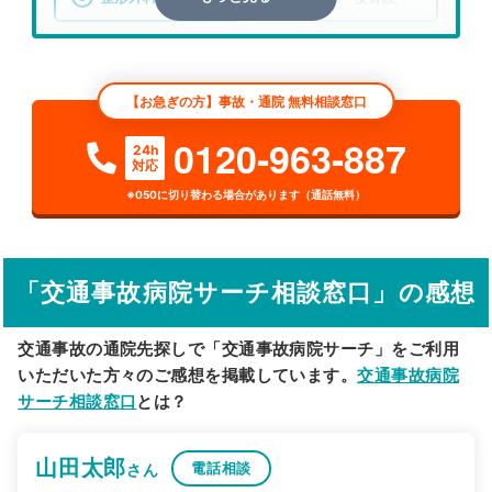
エリア
宮城県
仙台市青葉区
【お急ぎの方】事故・通院 無料相談窓口
検索する
0120-963-887
24h
対応
詳細条件で絞り込む
※050に切り替わる場合があります（通話無料）
その他の検索方法
駅から探す
院名から探す
「交通事故病院サーチ相談窓口」の感想
交通事故の通院先探しで「交通事故病院サーチ」をご利用
いただいた方々のご感想を掲載しています。
交通事故病院
サーチ相談窓口
とは？
山田太郎
電話相談
さん