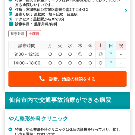
方も通院しやすいです。
住所：宮城県仙台市泉区南光台南2丁目4-22
最寄り駅： 黒松駅 旭ヶ丘駅 台原駅
アクセス：黒松駅から車で3分
診療科目： 整形外科/内科
整形外科
土曜日
診療時間
月
火
水
木
金
土
日
祝
9:00～12:30
○
○
○
◎
○
◎
℡
-
14:00～18:00
○
○
○
○
○
○
℡
-
診断、治療の相談をする
仙台市内で交通事故治療ができる病院
やん整形外科クリニック
特徴：やん整形外科クリニックは休日の診療を行っており、忙し
い方も通院しやすいです。