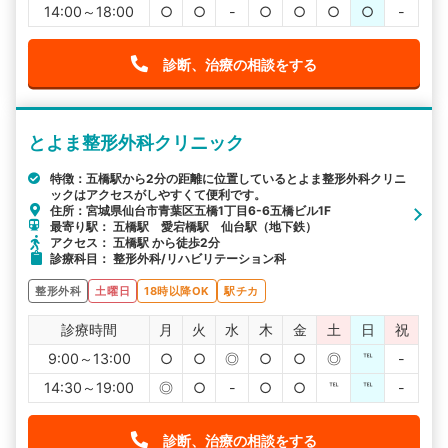
14:00～18:00
○
○
-
○
○
○
○
-
診断、治療の相談をする
とよま整形外科クリニック
特徴：五橋駅から2分の距離に位置しているとよま整形外科クリニ
ックはアクセスがしやすくて便利です。
住所：宮城県仙台市青葉区五橋1丁目6-6五橋ビル1F
最寄り駅： 五橋駅 愛宕橋駅 仙台駅（地下鉄）
アクセス： 五橋駅 から徒歩2分
診療科目： 整形外科/リハビリテーション科
整形外科
土曜日
18時以降OK
駅チカ
診療時間
月
火
水
木
金
土
日
祝
9:00～13:00
○
○
◎
○
○
◎
℡
-
14:30～19:00
◎
○
-
○
○
℡
℡
-
診断、治療の相談をする