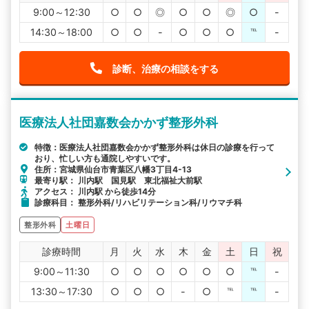
9:00～12:30
○
○
◎
○
○
◎
○
-
14:30～18:00
○
○
-
○
○
○
℡
-
診断、治療の相談をする
医療法人社団嘉数会かかず整形外科
特徴：医療法人社団嘉数会かかず整形外科は休日の診療を行って
おり、忙しい方も通院しやすいです。
住所：宮城県仙台市青葉区八幡3丁目4-13
最寄り駅： 川内駅 国見駅 東北福祉大前駅
アクセス： 川内駅 から徒歩14分
診療科目： 整形外科/リハビリテーション科/リウマチ科
整形外科
土曜日
診療時間
月
火
水
木
金
土
日
祝
9:00～11:30
○
○
○
○
○
○
℡
-
13:30～17:30
○
○
○
-
○
℡
℡
-