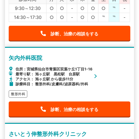
9:30～12:30
○
○
-
○
○
○
℡
-
14:30～17:30
○
○
-
○
○
℡
℡
-
診断、治療の相談をする
矢内外科医院
住所：宮城県仙台市青葉区双葉ケ丘1丁目1-16
最寄り駅： 旭ヶ丘駅 黒松駅 台原駅
アクセス： 旭ヶ丘駅 から徒歩11分
診療科目： 整形外科/皮膚科/泌尿器科/外科
整形外科
診断、治療の相談をする
さいとう伸整形外科クリニック