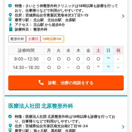
特徴：さいとう伸整形外科クリニックは18時以降も診療を行って
おり、仕事帰りなどで利用がしやすいです。
住所：宮城県仙台市青葉区荒巻本沢3丁目1-15
最寄り駅： 北山駅 北仙台駅 台原駅
アクセス： 北山駅 から徒歩8分
診療科目： 整形外科
整形外科
土曜日
18時以降OK
診療時間
月
火
水
木
金
土
日
祝
9:00～12:30
○
○
○
○
○
○
℡
-
14:30～18:30
○
○
-
○
○
℡
℡
-
診断、治療の相談をする
医療法人社団 北原整形外科
特徴：医療法人社団 北原整形外科は18時以降も診療を行ってお
り、仕事帰りなどで利用がしやすいです。
住所：宮城県仙台市泉区南光台南2丁目16-24
最寄り駅： 旭ヶ丘駅 黒松駅 台原駅