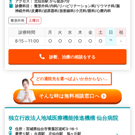
アクセス： 北仙台駅 から徒歩7分
診療科目： 整形外科/内科/リハビリテーション科/リウマチ科/脳
神経外科/皮膚科/泌尿器科/放射線科/小児科/眼科/心療内科
整形外科
土曜日
診療時間
月
火
水
木
金
土
日
祝
8:15～11:00
○
○
○
○
○
○
℡
-
診断、治療の相談をする
どの通院先を選べばよいか分からない...
そんな時は無料相談窓口へ
独立行政法人地域医療機能推進機構 仙台病院
住所：宮城県仙台市青葉区堤町3-16-1
最寄り駅： 台原駅 北仙台駅 旭ヶ丘駅