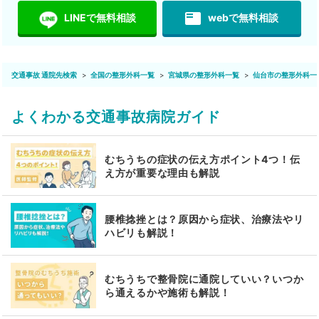
featured_play_list
LINEで無料相談
webで無料相談
交通事故 通院先検索
全国の整形外科一覧
宮城県の整形外科一覧
仙台市の整形外科一
よくわかる交通事故病院ガイド
むちうちの症状の伝え方ポイント4つ！伝
え方が重要な理由も解説
腰椎捻挫とは？原因から症状、治療法やリ
ハビリも解説！
むちうちで整骨院に通院していい？いつか
ら通えるかや施術も解説！