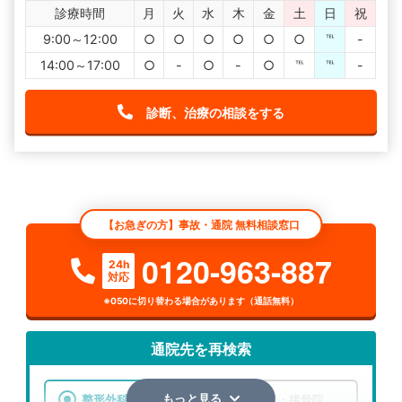
診療時間
月
火
水
木
金
土
日
祝
9:00～12:00
○
○
○
○
○
○
℡
-
14:00～17:00
○
-
○
-
○
℡
℡
-
診断、治療の相談をする
【お急ぎの方】事故・通院 無料相談窓口
0120-963-887
24h
対応
※050に切り替わる場合があります（通話無料）
通院先を再検索
整形外科
整骨院・接骨院
もっと見る