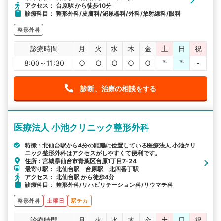
アクセス： 台原駅 から徒歩10分
診療科目： 整形外科/皮膚科/泌尿器科/外科/放射線科/眼科
整形外科
診療時間
月
火
水
木
金
土
日
祝
8:00～11:30
○
○
○
○
○
℡
℡
-
診断、治療の相談をする
医療法人 小池クリニック整形外科
特徴：北仙台駅から4分の距離に位置している医療法人 小池クリ
ニック整形外科はアクセスがしやすくて便利です。
住所：宮城県仙台市青葉区台原1丁目7-24
最寄り駅： 北仙台駅 台原駅 北四番丁駅
アクセス： 北仙台駅 から徒歩4分
診療科目： 整形外科/リハビリテーション科/リウマチ科
整形外科
土曜日
駅チカ
診療時間
月
火
水
木
金
土
日
祝