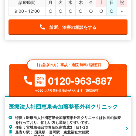
診療時間
月
火
水
木
金
土
日
祝
9:00～12:00
○
○
○
○
○
○
○
-
診断、治療の相談をする
【お急ぎの方】事故・通院 無料相談窓口
0120-963-887
24h
対応
※050に切り替わる場合があります（通話無料）
医療法人社団恵泉会加藤整形外科クリニック
特徴：医療法人社団恵泉会加藤整形外科クリニックは休日の診療
を行っており、忙しい方も通院しやすいです。
住所：宮城県仙台市青葉区南吉成3丁目1-23
最寄り駅： 国見駅 葛岡駅 東北福祉大前駅