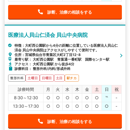
診断、治療の相談をする
医療法人貝山仁済会 貝山中央病院
特徴：大町西公園駅から4分の距離に位置している医療法人貝山仁
済会 貝山中央病院はアクセスがしやすくて便利です。
住所：宮城県仙台市青葉区大町2丁目12-8
最寄り駅： 大町西公園駅 青葉通一番町駅 国際センター駅
アクセス： 大町西公園駅 から徒歩4分
診療科目： 整形外科/内科/形成外科
整形外科
土曜日
日曜日
土日
駅チカ
診療時間
月
火
水
木
金
土
日
祝
8:30～12:30
○
○
○
○
○
○
℡
-
13:30～17:30
○
○
○
○
○
○
○
-
診断、治療の相談をする