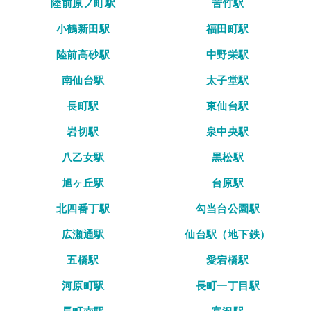
陸前原ノ町駅
苦竹駅
小鶴新田駅
福田町駅
陸前高砂駅
中野栄駅
南仙台駅
太子堂駅
長町駅
東仙台駅
岩切駅
泉中央駅
八乙女駅
黒松駅
旭ヶ丘駅
台原駅
北四番丁駅
勾当台公園駅
広瀬通駅
仙台駅（地下鉄）
五橋駅
愛宕橋駅
河原町駅
長町一丁目駅