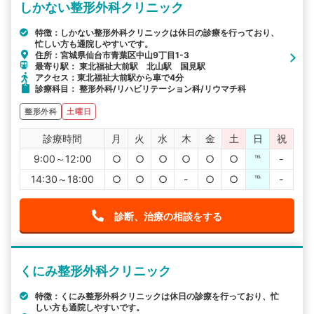
しかない整形外科クリニック
特徴：しかない整形外科クリニックは休日の診療を行っており、
忙しい方も通院しやすいです。
住所：宮城県仙台市青葉区中山9丁目1-3
最寄り駅： 東北福祉大前駅 北山駅 国見駅
アクセス：東北福祉大前駅から車で4分
診療科目： 整形外科/リハビリテーション科/リウマチ科
整形外科
土曜日
診療時間
月
火
水
木
金
土
日
祝
9:00～12:00
○
○
○
○
○
○
℡
-
14:30～18:00
○
○
○
-
○
○
℡
-
診断、治療の相談をする
くにみ整形外科クリニック
特徴：くにみ整形外科クリニックは休日の診療を行っており、忙
しい方も通院しやすいです。