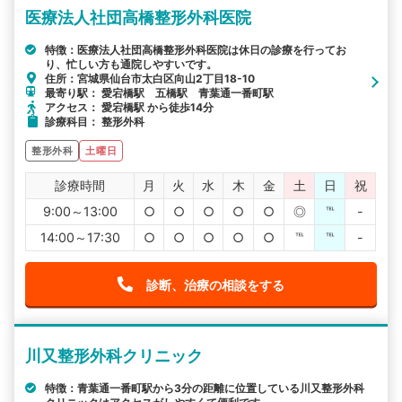
医療法人社団高橋整形外科医院
特徴：医療法人社団高橋整形外科医院は休日の診療を行ってお
り、忙しい方も通院しやすいです。
住所：宮城県仙台市太白区向山2丁目18-10
最寄り駅： 愛宕橋駅 五橋駅 青葉通一番町駅
アクセス： 愛宕橋駅 から徒歩14分
診療科目： 整形外科
整形外科
土曜日
診療時間
月
火
水
木
金
土
日
祝
9:00～13:00
○
○
○
○
○
◎
℡
-
14:00～17:30
○
○
○
○
○
℡
℡
-
診断、治療の相談をする
川又整形外科クリニック
特徴：青葉通一番町駅から3分の距離に位置している川又整形外科