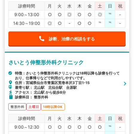
診療時間
月
火
水
木
金
土
日
祝
9:00～13:00
○
○
◎
○
○
◎
℡
-
14:30～19:00
◎
○
-
○
○
℡
℡
-
診断、治療の相談をする
さいとう伸整形外科クリニック
特徴：さいとう伸整形外科クリニックは18時以降も診療を行って
おり、仕事帰りなどで利用がしやすいです。
住所：宮城県仙台市青葉区荒巻本沢3丁目1-15
最寄り駅： 北山駅 北仙台駅 台原駅
アクセス： 北山駅 から徒歩8分
診療科目： 整形外科
整形外科
土曜日
18時以降OK
診療時間
月
火
水
木
金
土
日
祝
9:00～12:30
○
○
○
○
○
○
℡
-