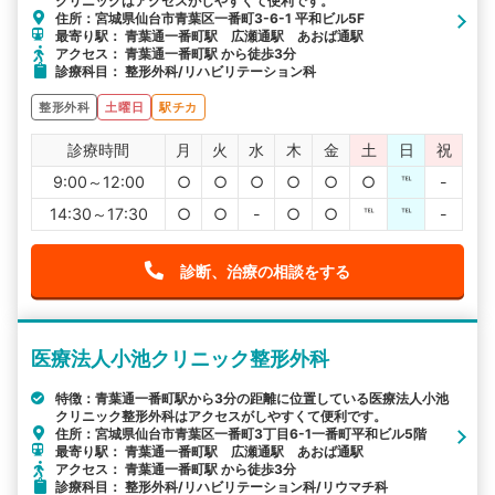
クリニックはアクセスがしやすくて便利です。
住所：宮城県仙台市青葉区一番町3-6-1 平和ビル5F
最寄り駅： 青葉通一番町駅 広瀬通駅 あおば通駅
アクセス： 青葉通一番町駅 から徒歩3分
診療科目： 整形外科/リハビリテーション科
整形外科
土曜日
駅チカ
診療時間
月
火
水
木
金
土
日
祝
9:00～12:00
○
○
○
○
○
○
℡
-
14:30～17:30
○
○
-
○
○
℡
℡
-
診断、治療の相談をする
医療法人小池クリニック整形外科
特徴：青葉通一番町駅から3分の距離に位置している医療法人小池
クリニック整形外科はアクセスがしやすくて便利です。
住所：宮城県仙台市青葉区一番町3丁目6-1一番町平和ビル5階
最寄り駅： 青葉通一番町駅 広瀬通駅 あおば通駅
アクセス： 青葉通一番町駅 から徒歩3分
診療科目： 整形外科/リハビリテーション科/リウマチ科