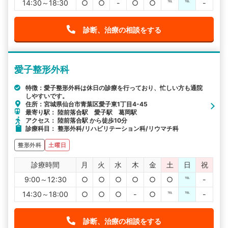
14:30～18:30
○
○
-
○
○
℡
℡
-
診断、治療の相談をする
愛子整形外科
特徴：愛子整形外科は休日の診療を行っており、忙しい方も通院
しやすいです。
住所：宮城県仙台市青葉区愛子東1丁目4-45
最寄り駅： 陸前落合駅 愛子駅 葛岡駅
アクセス： 陸前落合駅 から徒歩10分
診療科目： 整形外科/リハビリテーション科/リウマチ科
整形外科
土曜日
診療時間
月
火
水
木
金
土
日
祝
9:00～12:30
○
○
○
○
○
○
℡
-
14:30～18:00
○
○
○
-
○
℡
℡
-
診断、治療の相談をする