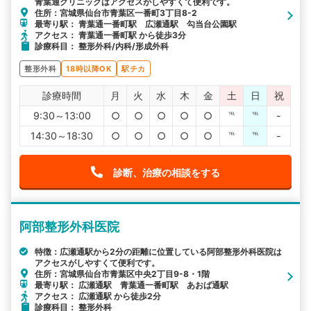
青葉通クリニックはアクセスがしやすくて便利です。
住所：宮城県仙台市青葉区一番町3丁目8-2
最寄り駅： 青葉通一番町駅 広瀬通駅 勾当台公園駅
アクセス： 青葉通一番町駅 から徒歩3分
診療科目： 整形外科/内科/形成外科
整形外科
18時以降OK
駅チカ
診療時間
月
火
水
木
金
土
日
祝
9:30～13:00
○
○
○
○
○
℡
℡
-
14:30～18:30
○
○
○
○
○
℡
℡
-
診断、治療の相談をする
阿部整形外科医院
特徴：広瀬通駅から2分の距離に位置している阿部整形外科医院は
アクセスがしやすくて便利です。
住所：宮城県仙台市青葉区中央2丁目9-8・1階
最寄り駅： 広瀬通駅 青葉通一番町駅 あおば通駅
アクセス： 広瀬通駅 から徒歩2分
診療科目： 整形外科