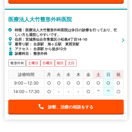
医療法人大竹整形外科医院
特徴：医療法人大竹整形外科医院は休日の診療を行っており、忙
しい方も通院しやすいです。
住所：宮城県仙台市青葉区小松島4丁目14-10
最寄り駅： 台原駅 旭ヶ丘駅 東照宮駅
アクセス： 台原駅 から徒歩12分
診療科目： 整形外科
整形外科
土曜日
日曜日
祝日
土日
診療時間
月
火
水
木
金
土
日
祝
9:00～12:30
○
○
○
○
○
○
○
○
14:00～17:30
○
-
-
-
○
℡
℡
◎
診断、治療の相談をする