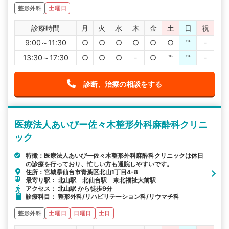
整形外科
土曜日
診療時間
月
火
水
木
金
土
日
祝
9:00～11:30
○
○
○
○
○
○
℡
-
13:30～17:30
○
○
○
-
○
℡
℡
-
診断、治療の相談をする
医療法人あいびー佐々木整形外科麻酔科クリニ
ック
特徴：医療法人あいびー佐々木整形外科麻酔科クリニックは休日
の診療を行っており、忙しい方も通院しやすいです。
住所：宮城県仙台市青葉区北山1丁目4-8
最寄り駅： 北山駅 北仙台駅 東北福祉大前駅
アクセス： 北山駅 から徒歩9分
診療科目： 整形外科/リハビリテーション科/リウマチ科
整形外科
土曜日
日曜日
土日