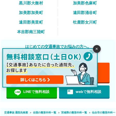
黒川郡大衡村
加美郡色麻町
加美郡加美町
遠田郡涌谷町
遠田郡美里町
牡鹿郡女川町
本吉郡南三陸町
はじめての交通事故でお悩みの方へ。
×
交通事故に関する知識や通院について
無料でサポートいたします。
電話で無料相談
無料
featured_play_list
LINEで無料相談
webで無料相談
交通事故 通院先検索
全国の整形外科一覧
宮城県の整形外科一覧
仙台市の整形外科一