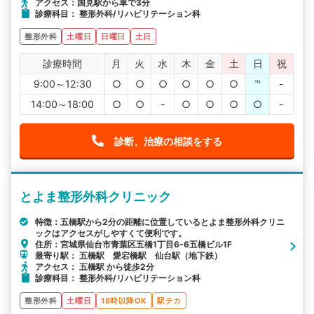
アクセス：国見駅から車で3分
診療科目： 整形外科/リハビリテーション科
整形外科
土曜日
日曜日
土日
診療時間
月
火
水
木
金
土
日
祝
9:00～12:30
○
○
○
○
○
○
℡
-
14:00～18:00
○
○
-
○
○
○
○
-
診断、治療の相談をする
とよま整形外科クリニック
特徴：五橋駅から2分の距離に位置しているとよま整形外科クリニ
ックはアクセスがしやすくて便利です。
住所：宮城県仙台市青葉区五橋1丁目6-6五橋ビル1F
最寄り駅： 五橋駅 愛宕橋駅 仙台駅（地下鉄）
アクセス： 五橋駅 から徒歩2分
診療科目： 整形外科/リハビリテーション科
整形外科
土曜日
18時以降OK
駅チカ