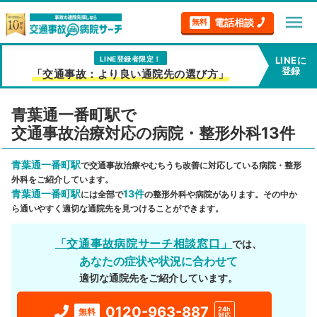
menu
電話相談
無料
LINE登録者限定！
LINEに
登録
「交通事故：より良い通院先の選び方」
青葉通一番町駅で
交通事故治療対応の病院・整形外科13件
青葉通一番町駅
で交通事故治療やむちうち改善に対応している病院・整形
外科をご紹介しています。
青葉通一番町駅
13件
には全部で
の整形外科や病院があります。その中か
ら通いやすく適切な通院先を見つけることができます。
「交通事故病院サーチ相談窓口」
では、
あなたの症状や状況に合わせて
適切な通院先をご紹介しています。
0120-963-887
24h
無料
対応