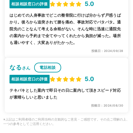
5.0
相談相談窓口の評価
はじめての人身事故でどこの整骨院に行けば分からず戸惑うば
かり。後ろから追突されて腰を痛め、事故対応でバタバタ。通
院先のことなんて考える余裕がない。そんな時に迅速に通院先
の案内から予約まで全てやってくれたから負担が減った。場所
も通いやすく、大変ありがたかった。
投稿日：2024/09/28
なる
電話相談
さん
5.0
相談相談窓口の評価
テキパキとした案内で即日その日に案内して頂きスピード対応
が素晴らしいと思いました
投稿日：2024/08/30
※上記はご利用者様のご利用当時の主観的なご意見・ご感想です。その点ご理解の上、
一つの参考としてご活用ください。