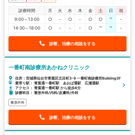
診療時間
月
火
水
木
金
土
日
祝
9:00～13:00
○
-
○
-
○
○
℡
-
14:30～18:00
○
-
-
-
○
℡
℡
-
診断、治療の相談をする
一番町南診療所あかねクリニック
住所：宮城県仙台市青葉区北目町3-9 一番町南診療所Building3F
最寄り駅： 青葉通一番町駅 あおば通駅 広瀬通駅
アクセス： 青葉通一番町駅 から徒歩8分
診療科目： 整形外科/内科/皮膚科/外科
整形外科
診断、治療の相談をする