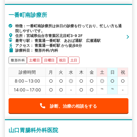
一番町南診療所
特徴：一番町南診療所は休日の診療を行っており、忙しい方も通
院しやすいです。
住所：宮城県仙台市青葉区北目町3-9 2F
最寄り駅： 青葉通一番町駅 あおば通駅 広瀬通駅
アクセス： 青葉通一番町駅 から徒歩8分
診療科目： 整形外科/内科
整形外科
土曜日
日曜日
祝日
土日
診療時間
月
火
水
木
金
土
日
祝
8:00～13:00
○
○
◎
○
○
◎
○
○
14:00～17:00
○
○
-
○
○
℡
℡
-
診断、治療の相談をする
山口胃腸科外科医院