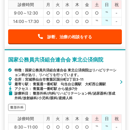
診療時間
月
火
水
木
金
土
日
祝
9:00～12:30
○
○
○
○
○
○
℡
-
14:00～17:30
○
○
○
○
○
℡
℡
-
診断、治療の相談をする
国家公務員共済組合連合会 東北公済病院
特徴：国家公務員共済組合連合会 東北公済病院はリハビリテーシ
ョン科があり、リハビリを行っています。
住所：宮城県仙台市青葉区国分町2丁目3-11
最寄り駅： 青葉通一番町駅 勾当台公園駅 大町西公園駅
アクセス： 青葉通一番町駅 から徒歩7分
診療科目： 整形外科/内科/リハビリテーション科/泌尿器科/形成
外科/放射線科/小児科/眼科/産婦人科
整形外科
診療時間
月
火
水
木
金
土
日
祝
8:30～11:00
○
○
○
○
○
℡
℡
-