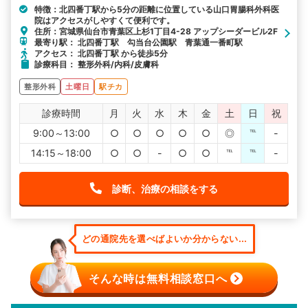
特徴：北四番丁駅から5分の距離に位置している山口胃腸科外科医
院はアクセスがしやすくて便利です。
住所：宮城県仙台市青葉区上杉1丁目4-28 アップシーダービル2F
最寄り駅： 北四番丁駅 勾当台公園駅 青葉通一番町駅
アクセス： 北四番丁駅 から徒歩5分
診療科目： 整形外科/内科/皮膚科
整形外科
土曜日
駅チカ
診療時間
月
火
水
木
金
土
日
祝
9:00～13:00
○
○
○
○
○
◎
℡
-
14:15～18:00
○
○
-
○
○
℡
℡
-
診断、治療の相談をする
どの通院先を選べばよいか分からない...
そんな時は無料相談窓口へ