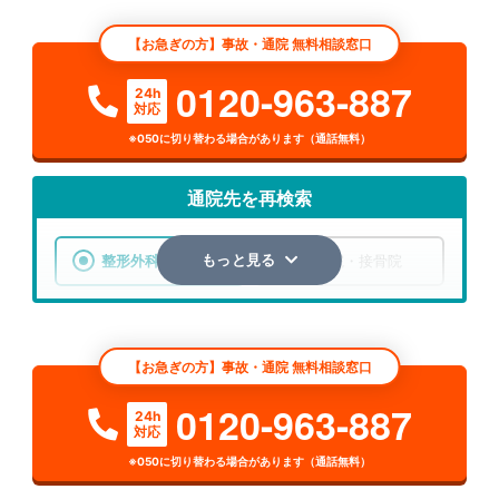
【お急ぎの方】事故・通院 無料相談窓口
0120-963-887
24h
対応
※050に切り替わる場合があります（通話無料）
通院先を再検索
整形外科
整骨院・接骨院
もっと見る
エリア
宮城県
仙台市青葉区
【お急ぎの方】事故・通院 無料相談窓口
検索する
0120-963-887
24h
対応
詳細条件で絞り込む
※050に切り替わる場合があります（通話無料）
その他の検索方法