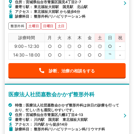
住所：宮城県仙台市青葉区国見4丁目2-7
最寄り駅： 東北福祉大前駅 国見駅 北山駅
アクセス： 東北福祉大前駅 から徒歩6分
診療科目： 整形外科/リハビリテーション科
整形外科
土曜日
日曜日
土日
診療時間
月
火
水
木
金
土
日
祝
9:00～12:30
○
○
◎
○
○
◎
○
-
14:30～18:00
○
○
-
○
○
○
℡
-
診断、治療の相談をする
医療法人社団嘉数会かかず整形外科
特徴：医療法人社団嘉数会かかず整形外科は休日の診療を行って
おり、忙しい方も通院しやすいです。
住所：宮城県仙台市青葉区八幡3丁目4-13
最寄り駅： 川内駅 国見駅 東北福祉大前駅
アクセス： 川内駅 から徒歩14分
診療科目： 整形外科/リハビリテーション科/リウマチ科