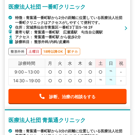
医療法人社団 一番町クリニック
詳細条件で絞り込む
特徴：青葉通一番町駅から2分の距離に位置している医療法人社団
一番町クリニックはアクセスがしやすくて便利です。
その他の検索方法
住所：宮城県仙台市青葉区一番町3丁目5-16 2F
最寄り駅： 青葉通一番町駅 広瀬通駅 勾当台公園駅
駅から探す
院名から探す
アクセス： 青葉通一番町駅 から徒歩2分
診療科目： 整形外科/内科/皮膚科
整形外科
土曜日
18時以降OK
駅チカ
診療時間
月
火
水
木
金
土
日
祝
9:00～13:00
○
○
○
○
○
○
℡
-
14:30～19:00
○
○
○
○
○
℡
℡
-
診断、治療の相談をする
医療法人社団 青葉通クリニック
特徴：青葉通一番町駅から3分の距離に位置している医療法人社団