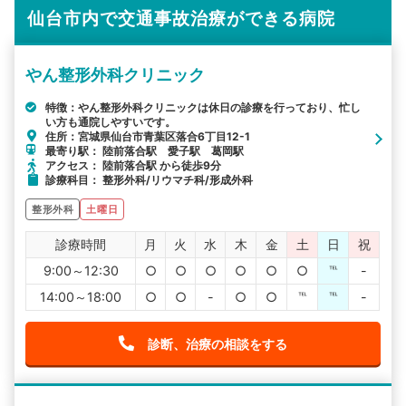
仙台市内で交通事故治療ができる病院
やん整形外科クリニック
特徴：やん整形外科クリニックは休日の診療を行っており、忙し
い方も通院しやすいです。
住所：宮城県仙台市青葉区落合6丁目12-1
最寄り駅： 陸前落合駅 愛子駅 葛岡駅
アクセス： 陸前落合駅 から徒歩9分
診療科目： 整形外科/リウマチ科/形成外科
整形外科
土曜日
診療時間
月
火
水
木
金
土
日
祝
9:00～12:30
○
○
○
○
○
○
℡
-
14:00～18:00
○
○
-
○
○
℡
℡
-
診断、治療の相談をする