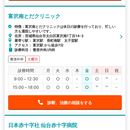
富沢南とだクリニック
特徴：富沢南とだクリニックは休日の診療を行っており、忙しい
方も通院しやすいです。
住所：宮城県仙台市太白区富沢南1丁目14-3
最寄り駅： 富沢駅 長町南駅 太子堂駅
アクセス： 富沢駅 から徒歩7分
診療科目： 整形外科/内科
整形外科
土曜日
診療時間
月
火
水
木
金
土
日
祝
9:00～12:30
○
○
○
-
○
◎
℡
-
15:00～18:00
◎
○
○
-
○
℡
℡
-
診断、治療の相談をする
日本赤十字社 仙台赤十字病院