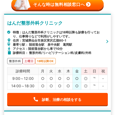
そんな時は無料相談窓口へ
はんだ整形外科クリニック
特徴：はんだ整形外科クリニックは18時以降も診療を行ってお
り、仕事帰りなどで利用がしやすいです。
住所：宮城県仙台市泉区実沢広畑80-1
最寄り駅： 陸前落合駅 泉中央駅 葛岡駅
アクセス：陸前落合駅から車で10分
診療科目： 整形外科/リハビリテーション科/皮膚科/外科
整形外科
土曜日
18時以降OK
診療時間
月
火
水
木
金
土
日
祝
9:00～12:00
○
○
○
○
○
◎
℡
-
14:00～18:30
○
○
○
○
○
◎
℡
-
診断、治療の相談をする