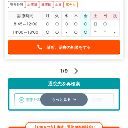
整形外科
土曜日
日曜日
土日
駅チカ
診療時間
月
火
水
木
金
土
日
祝
8:45～12:00
○
○
○
○
○
◎
○
-
14:00～18:00
○
○
-
○
○
℡
℡
-
診断、治療の相談をする
1/9
通院先を再検索
整形外科
整骨院・接骨院
もっと見る
エリア
宮城県
仙台市
【お急ぎの方】事故・通院 無料相談窓口