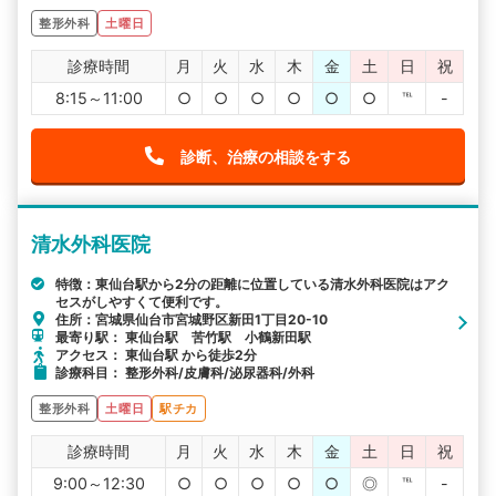
整形外科
土曜日
診療時間
月
火
水
木
金
土
日
祝
8:15～11:00
○
○
○
○
○
○
℡
-
診断、治療の相談をする
清水外科医院
特徴：東仙台駅から2分の距離に位置している清水外科医院はアク
セスがしやすくて便利です。
住所：宮城県仙台市宮城野区新田1丁目20-10
最寄り駅： 東仙台駅 苦竹駅 小鶴新田駅
アクセス： 東仙台駅 から徒歩2分
診療科目： 整形外科/皮膚科/泌尿器科/外科
整形外科
土曜日
駅チカ
診療時間
月
火
水
木
金
土
日
祝
9:00～12:30
○
○
○
○
○
◎
℡
-