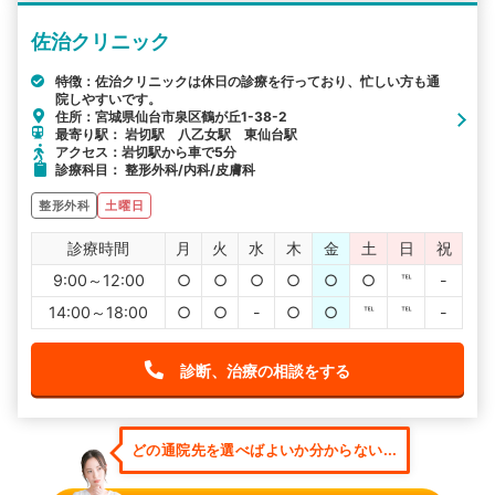
佐治クリニック
特徴：佐治クリニックは休日の診療を行っており、忙しい方も通
院しやすいです。
住所：宮城県仙台市泉区鶴が丘1-38-2
最寄り駅： 岩切駅 八乙女駅 東仙台駅
アクセス：岩切駅から車で5分
診療科目： 整形外科/内科/皮膚科
整形外科
土曜日
診療時間
月
火
水
木
金
土
日
祝
9:00～12:00
○
○
○
○
○
○
℡
-
14:00～18:00
○
○
-
○
○
℡
℡
-
診断、治療の相談をする
どの通院先を選べばよいか分からない...