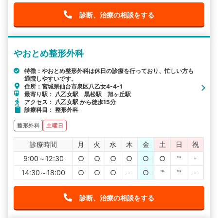
診断、治療の相談をする
やおとめ整形外科
特徴：やおとめ整形外科は休日の診療を行っており、忙しい方も
通院しやすいです。
住所：宮城県仙台市泉区八乙女4-4-1
最寄り駅： 八乙女駅 黒松駅 旭ヶ丘駅
アクセス： 八乙女駅 から徒歩15分
診療科目： 整形外科
整形外科
土曜日
診療時間
月
火
水
木
金
土
日
祝
9:00～12:30
○
○
○
○
○
○
℡
-
14:30～18:00
○
○
○
-
○
℡
℡
-
診断、治療の相談をする