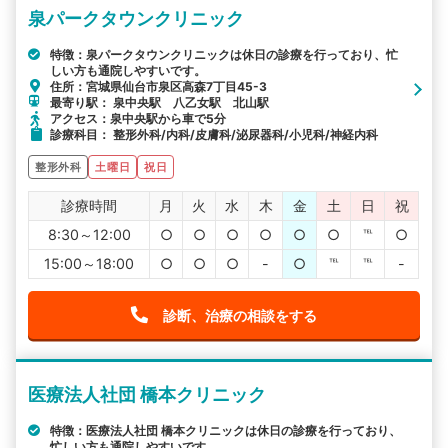
泉パークタウンクリニック
特徴：泉パークタウンクリニックは休日の診療を行っており、忙
しい方も通院しやすいです。
住所：宮城県仙台市泉区高森7丁目45-3
最寄り駅： 泉中央駅 八乙女駅 北山駅
アクセス：泉中央駅から車で5分
診療科目： 整形外科/内科/皮膚科/泌尿器科/小児科/神経内科
整形外科
土曜日
祝日
診療時間
月
火
水
木
金
土
日
祝
8:30～12:00
○
○
○
○
○
○
℡
○
15:00～18:00
○
○
○
-
○
℡
℡
-
診断、治療の相談をする
医療法人社団 橋本クリニック
特徴：医療法人社団 橋本クリニックは休日の診療を行っており、
忙しい方も通院しやすいです。