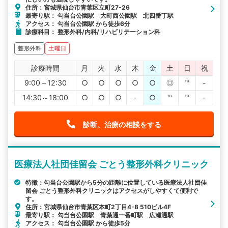
住所：宮城県仙台市青葉区立町27-26
最寄り駅： 勾当台公園駅 大町西公園駅 北四番丁駅
アクセス： 勾当台公園駅 から徒歩6分
診療科目： 整形外科/内科/リハビリテーション科
整形外科
土曜日
診療時間
月
火
水
木
金
土
日
祝
9:00～12:30
○
○
○
○
○
◎
℡
-
14:30～18:00
○
○
○
-
○
℡
℡
-
診断、治療の相談をする
医療法人社団佳留会 ごとう整形外科クリニック
特徴：勾当台公園駅から5分の距離に位置している医療法人社団佳
留会 ごとう整形外科クリニックはアクセスがしやすくて便利で
す。
住所：宮城県仙台市青葉区本町2丁目4-8 510ビル4F
最寄り駅： 勾当台公園駅 青葉通一番町駅 広瀬通駅
アクセス： 勾当台公園駅 から徒歩5分