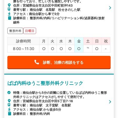
療を行っており、忙しい方も通院しやすいです。
住所：宮城県仙台市太白区中田町前沖143
最寄り駅： 南仙台駅 名取駅 杜せきのした駅
アクセス：南仙台駅から車で3分
診療科目： 整形外科/内科/リハビリテーション科/泌尿器科/放射
線科
整形外科
日曜日
診療時間
月
火
水
木
金
土
日
祝
8:00～11:30
○
○
○
○
○
℡
○
-
診断、治療の相談をする
ばば内科ゆうこ整形外科クリニック
特徴：南仙台駅から5分の距離に位置しているばば内科ゆうこ整形
外科クリニックはアクセスがしやすくて便利です。
住所：宮城県仙台市太白区中田5丁目7-16
最寄り駅： 南仙台駅 太子堂駅 名取駅
アクセス： 南仙台駅 から徒歩5分
診療科目： 整形外科/内科