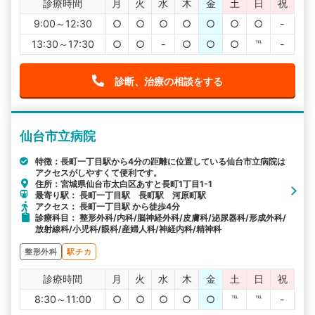
診療時間
月
火
水
木
金
土
日
祝
9:00～12:30
○
○
○
○
○
○
○
-
13:30～17:30
○
○
-
○
○
○
℡
-
診断、治療の相談をする
仙台市立病院
特徴：長町一丁目駅から4分の距離に位置している仙台市立病院は
アクセスがしやすくて便利です。
住所：宮城県仙台市太白区あすと長町1丁目1-1
最寄り駅： 長町一丁目駅 長町駅 河原町駅
アクセス： 長町一丁目駅 から徒歩4分
診療科目： 整形外科/内科/脳神経外科/皮膚科/泌尿器科/形成外科/
放射線科/小児科/眼科/産婦人科/神経内科/精神科
整形外科
駅チカ
診療時間
月
火
水
木
金
土
日
祝
8:30～11:00
○
○
○
○
○
℡
℡
-