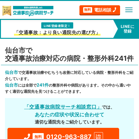
menu
電話相談
無料
LINE登録者限定！
LINEに
登録
「交通事故：より良い通院先の選び方」
仙台市で
交通事故治療対応の病院・整形外科241件
仙台市
で交通事故治療やむちうち改善に対応している病院・整形外科をご紹
介しています。
仙台市
241件
には全部で
の整形外科や病院があります。その中から通いや
すく適切な通院先を見つけることができます。
「交通事故病院サーチ相談窓口」
では、
あなたの症状や状況に合わせて
適切な通院先をご紹介しています。
0120-963-887
24h
無料
対応