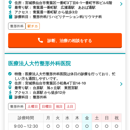
住所：宮城県仙台市青葉区一番町3丁目6-1一番町平和ビル5階
最寄り駅： 青葉通一番町駅 広瀬通駅 あおば通駅
アクセス： 青葉通一番町駅 から徒歩3分
診療科目： 整形外科/リハビリテーション科/リウマチ科
整形外科
駅チカ
診断、治療の相談をする
医療法人大竹整形外科医院
特徴：医療法人大竹整形外科医院は休日の診療を行っており、忙
しい方も通院しやすいです。
住所：宮城県仙台市青葉区小松島4丁目14-10
最寄り駅： 台原駅 旭ヶ丘駅 東照宮駅
アクセス： 台原駅 から徒歩12分
診療科目： 整形外科
整形外科
土曜日
日曜日
祝日
土日
診療時間
月
火
水
木
金
土
日
祝
9:00～12:30
○
○
○
○
○
○
○
○