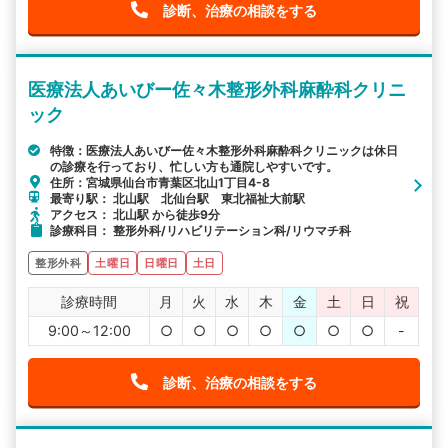
診断、治療の相談をする
医療法人あいびー佐々木整形外科麻酔科クリニ
ック
特徴：医療法人あいびー佐々木整形外科麻酔科クリニックは休日
の診療を行っており、忙しい方も通院しやすいです。
住所：宮城県仙台市青葉区北山1丁目4-8
最寄り駅： 北山駅 北仙台駅 東北福祉大前駅
アクセス： 北山駅 から徒歩9分
診療科目： 整形外科/リハビリテーション科/リウマチ科
整形外科
土曜日
日曜日
土日
診療時間
月
火
水
木
金
土
日
祝
9:00～12:00
○
○
○
○
○
○
○
-
診断、治療の相談をする