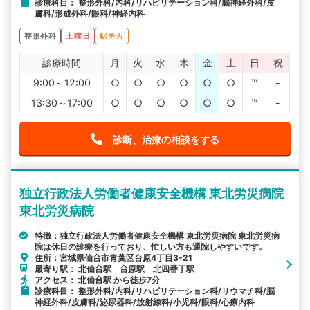
診療科目： 整形外科/内科/リハビリテーション科/脳神経外科/皮
膚科/形成外科/眼科/神経内科
整形外科
土曜日
駅チカ
診療時間
月
火
水
木
金
土
日
祝
9:00～12:00
○
○
○
○
○
○
℡
-
13:30～17:00
○
○
○
○
○
○
℡
-
診断、治療の相談をする
独立行政法人労働者健康安全機構 東北労災病院
東北労災病院
特徴：独立行政法人労働者健康安全機構 東北労災病院 東北労災病
院は休日の診療を行っており、忙しい方も通院しやすいです。
住所：宮城県仙台市青葉区台原4丁目3-21
最寄り駅： 北仙台駅 台原駅 北四番丁駅
アクセス： 北仙台駅 から徒歩7分
診療科目： 整形外科/内科/リハビリテーション科/リウマチ科/脳
神経外科/皮膚科/泌尿器科/放射線科/小児科/眼科/心療内科