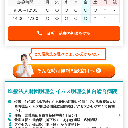
診療時間
月
火
水
木
金
土
日
祝
9:00～12:00
○
○
○
○
○
○
℡
-
14:00～17:00
○
○
○
○
○
℡
℡
-
診断、治療の相談をする
どの通院先を選べばよいか分からない...
そんな時は無料相談窓口へ
医療法人財団明理会 イムス明理会仙台総合病院
特徴：仙台駅（地下鉄）から5分の距離に位置している医療法人財
団明理会 イムス明理会仙台総合病院はアクセスがしやすくて便利
です。
住所：宮城県仙台市青葉区中央4丁目5-1
最寄り駅： 仙台駅（地下鉄） あおば通駅 広瀬通駅
アクセス： 仙台駅（地下鉄） から徒歩5分