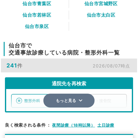
仙台市青葉区
仙台市宮城野区
仙台市若林区
仙台市太白区
仙台市泉区
仙台市で
交通事故診療している病院・整形外科一覧
241
件
2026/08/07時点
通院先を再検索
整形外科
整骨院・接骨院
もっと見る
エリア
宮城県
仙台市
良く検索される条件
：
夜間診療（18時以降）
土日診療
検索する