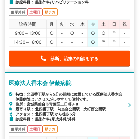
診療科目： 整形外科/リハビリテーション科
整形外科
土曜日
駅チカ
診療時間
月
火
水
木
金
土
日
祝
9:00～13:00
○
-
○
-
○
○
℡
-
14:30～18:00
○
-
-
-
○
℡
℡
-
診断、治療の相談をする
医療法人香木会 伊藤病院
特徴：北四番丁駅から5分の距離に位置している医療法人香木会
伊藤病院はアクセスがしやすくて便利です。
住所：宮城県仙台市青葉区二日町8-8
最寄り駅： 北四番丁駅 勾当台公園駅 大町西公園駅
アクセス： 北四番丁駅 から徒歩5分
診療科目： 整形外科/形成外科/外科
整形外科
土曜日
駅チカ