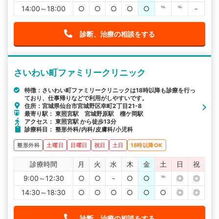
14:00～18:00
○
○
○
○
○
℡
℡
-
診断、治療の相談をする
さいわい町ファミリークリニック
特徴：さいわい町ファミリークリニックは18時以降も診療を行っ
ており、仕事帰りなどで利用がしやすいです。
住所：宮城県仙台市宮城野区幸町2丁目21-8
最寄り駅： 東照宮駅 宮城野原駅 榴ケ岡駅
アクセス： 東照宮駅 から徒歩13分
診療科目： 整形外科/内科/皮膚科/小児科
整形外科
土曜日
日曜日
祝日
土日
18時以降OK
診療時間
月
火
水
木
金
土
日
祝
9:00～12:30
○
○
-
○
○
℡
◎
◎
14:30～18:30
○
○
○
○
○
○
◎
◎
診断、治療の相談をする