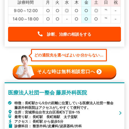
診療時間
月
火
水
木
金
土
日
祝
9:00～12:00
○
○
◎
○
○
◎
℡
-
14:00～18:00
○
○
-
○
○
○
℡
-
診断、治療の相談をする
どの通院先を選べばよいか分からない...
そんな時は無料相談窓口へ
医療法人社団一整会 藤原外科医院
特徴：長町駅から5分の距離に位置している医療法人社団一整会
藤原外科医院はアクセスがしやすくて便利です。
住所：宮城県仙台市太白区長町5丁目9-15
最寄り駅： 長町駅 長町南駅 太子堂駅
アクセス： 長町駅 から徒歩5分
診療科目： 整形外科/皮膚科/泌尿器科/外科