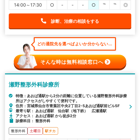
14:00～17:30
○
-
-
-
○
℡
℡
◎
診断、治療の相談をする
どの通院先を選べばよいか分からない...
そんな時は無料相談窓口へ
瀬野整形外科診療所
特徴：あおば通駅から2分の距離に位置している瀬野整形外科診療
所はアクセスがしやすくて便利です。
住所：宮城県仙台市青葉区中央2丁目2-5あおば通駅前ビル5F
最寄り駅： あおば通駅 仙台駅（地下鉄） 広瀬通駅
アクセス： あおば通駅 から徒歩2分
診療科目： 整形外科
整形外科
土曜日
駅チカ