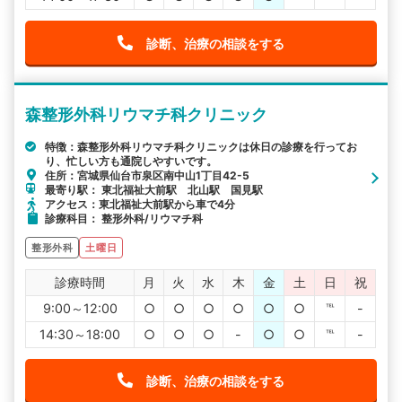
診断、治療の相談をする
森整形外科リウマチ科クリニック
特徴：森整形外科リウマチ科クリニックは休日の診療を行ってお
り、忙しい方も通院しやすいです。
住所：宮城県仙台市泉区南中山1丁目42-5
最寄り駅： 東北福祉大前駅 北山駅 国見駅
アクセス：東北福祉大前駅から車で4分
診療科目： 整形外科/リウマチ科
整形外科
土曜日
診療時間
月
火
水
木
金
土
日
祝
9:00～12:00
○
○
○
○
○
○
℡
-
14:30～18:00
○
○
○
-
○
○
℡
-
診断、治療の相談をする