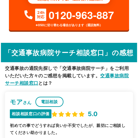
検索する
0120-963-887
24h
対応
詳細条件で絞り込む
※050に切り替わる場合があります（通話無料）
その他の検索方法
駅から探す
院名から探す
「交通事故病院サーチ相談窓口」の感想
交通事故の通院先探しで「交通事故病院サーチ」をご利用
いただいた方々のご感想を掲載しています。
交通事故病院
サーチ相談窓口
とは？
モア
電話相談
さん
5.0
相談相談窓口の評価
初めての事でどうすれば良いか不安でしたが、親切にご相談し
てください助かりました。