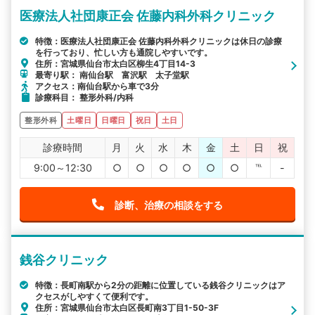
医療法人社団康正会 佐藤内科外科クリニック
詳細条件で絞り込む
特徴：医療法人社団康正会 佐藤内科外科クリニックは休日の診療
を行っており、忙しい方も通院しやすいです。
その他の検索方法
住所：宮城県仙台市太白区柳生4丁目14-3
最寄り駅： 南仙台駅 富沢駅 太子堂駅
駅から探す
院名から探す
アクセス：南仙台駅から車で3分
診療科目： 整形外科/内科
整形外科
土曜日
日曜日
祝日
土日
診療時間
月
火
水
木
金
土
日
祝
9:00～12:30
○
○
○
○
○
○
℡
-
診断、治療の相談をする
銭谷クリニック
特徴：長町南駅から2分の距離に位置している銭谷クリニックはア
クセスがしやすくて便利です。
住所：宮城県仙台市太白区長町南3丁目1-50-3F