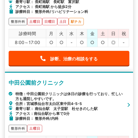
最寄り駅： 長町南駅 長町駅 富沢駅
アクセス： 長町南駅 から徒歩2分
診療科目： 整形外科/リハビリテーション科
整形外科
土曜日
日曜日
土日
駅チカ
診療時間
月
火
水
木
金
土
日
祝
8:00～17:00
○
○
-
○
○
○
◎
-
診断、治療の相談をする
中田公園前クリニック
特徴：中田公園前クリニックは休日の診療を行っており、忙しい
方も通院しやすいです。
住所：宮城県仙台市太白区東中田4-5-5
最寄り駅： 南仙台駅 太子堂駅 杜せきのした駅
アクセス：南仙台駅から車で3分
診療科目： 整形外科/内科
整形外科
土曜日