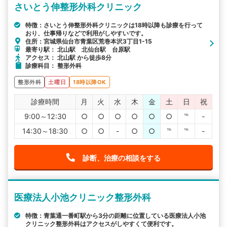
さいとう伸整形外科クリニック
特徴：さいとう伸整形外科クリニックは18時以降も診療を行って
おり、仕事帰りなどで利用がしやすいです。
住所：宮城県仙台市青葉区荒巻本沢3丁目1-15
最寄り駅： 北山駅 北仙台駅 台原駅
アクセス： 北山駅 から徒歩8分
診療科目： 整形外科
整形外科
土曜日
18時以降OK
診療時間
月
火
水
木
金
土
日
祝
9:00～12:30
○
○
○
○
○
○
℡
-
14:30～18:30
○
○
-
○
○
℡
℡
-
診断、治療の相談をする
医療法人小池クリニック整形外科
特徴：青葉通一番町駅から3分の距離に位置している医療法人小池
クリニック整形外科はアクセスがしやすくて便利です。