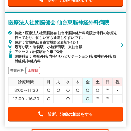
医療法人社団脳健会 仙台東脳神経外科病院
特徴：医療法人社団脳健会 仙台東脳神経外科病院は休日の診療を
行っており、忙しい方も通院しやすいです。
住所：宮城県仙台市宮城野区岩切1-12-1
最寄り駅： 岩切駅 小鶴新田駅 東仙台駅
アクセス：岩切駅から車で3分
診療科目： 整形外科/内科/リハビリテーション科/脳神経外科/放
射線科/神経内科
整形外科
土曜日
診療時間
月
火
水
木
金
土
日
祝
8:00～11:30
○
○
○
○
○
○
℡
-
12:00～16:30
○
-
○
-
○
℡
℡
-
診断、治療の相談をする