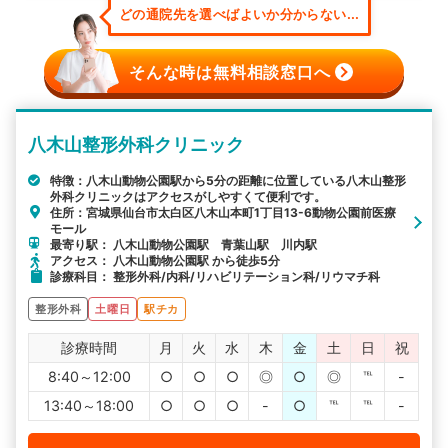
どの通院先を選べばよいか分からない...
そんな時は無料相談窓口へ
八木山整形外科クリニック
特徴：八木山動物公園駅から5分の距離に位置している八木山整形
外科クリニックはアクセスがしやすくて便利です。
住所：宮城県仙台市太白区八木山本町1丁目13-6動物公園前医療
モール
最寄り駅： 八木山動物公園駅 青葉山駅 川内駅
アクセス： 八木山動物公園駅 から徒歩5分
診療科目： 整形外科/内科/リハビリテーション科/リウマチ科
整形外科
土曜日
駅チカ
診療時間
月
火
水
木
金
土
日
祝
8:40～12:00
○
○
○
◎
○
◎
℡
-
13:40～18:00
○
○
○
-
○
℡
℡
-