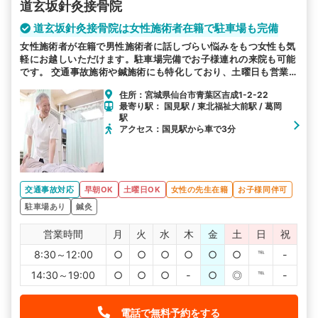
道玄坂針灸接骨院
道玄坂針灸接骨院は女性施術者在籍で駐車場も完備
女性施術者が在籍で男性施術者に話しづらい悩みをもつ女性も気
軽にお越しいただけます。駐車場完備でお子様連れの来院も可能
です。 交通事故施術や鍼施術にも特化しており、土曜日も営業
でお忙しい方も通いやすいと好評です。
住所：宮城県仙台市青葉区吉成1-2-22
最寄り駅： 国見駅 / 東北福祉大前駅 / 葛岡
駅
アクセス：国見駅から車で3分
交通事故対応
早朝OK
土曜日OK
女性の先生在籍
お子様同伴可
駐車場あり
鍼灸
営業時間
月
火
水
木
金
土
日
祝
8:30～12:00
○
○
○
○
○
○
℡
-
14:30～19:00
○
○
○
-
○
◎
℡
-
電話で無料予約をする