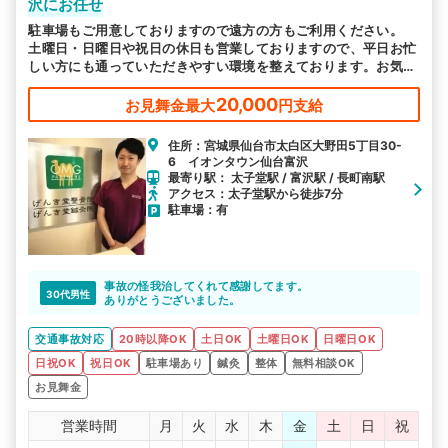
沢にお任せ
駐車場もご用意しておりますので遠方の方もご利用ください。
土曜日・日曜日や祝日の休日も営業しておりますので、平日お忙
しい方にも通っていただきやすい環境を整えております。お気軽
にお越しください。
20,000
お見舞金最大
円支給
住所：宮城県仙台市太白区大野田5丁目30-
6 イオンタウン仙台富沢
最寄り駅： 太子堂駅 / 富沢駅 / 長町南駅
アクセス：太子堂駅から徒歩7分
駐車場：有
事故の怪我治してくれて感謝してます。
30代男性
ありがとうございました。
交通事故対応
20時以降OK
土日OK
土曜日OK
日曜日OK
日祝OK
祝日OK
駐車場あり
鍼灸
整体
無料相談OK
お見舞金
営業時間
月
火
水
木
金
土
日
祝