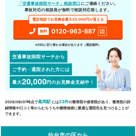
「交通事故病院サーチ」相談窓口
にご連絡ください。
事故対応の相談員が無料で相談対応致します。
電話相談でお見舞金最大20,000円が貰える
0120-963-887
24h
無料
対応
※050に切り替わる場合があります（通話無料）
交通事故病院サーチから
ご予約・通院された方には
20,000
最大
円
のお見舞金支給中！
葛岡駅
23件
2026/08/07時点で
には
の整骨院や接骨院があり、整骨院の詳
細情報や口コミ等からむちうちや腰椎捻挫に最適な通院先を見つけることが
できます。
仙台市の区から