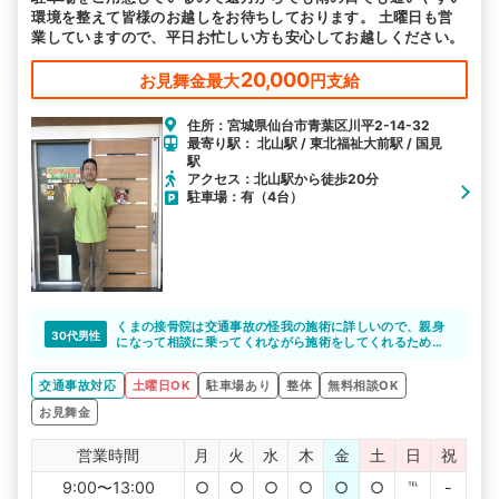
環境を整えて皆様のお越しをお待ちしております。 土曜日も営
業していますので、平日お忙しい方も安心してお越しください。
20,000
お見舞金最大
円支給
住所：宮城県仙台市青葉区川平2-14-32
最寄り駅： 北山駅 / 東北福祉大前駅 / 国見
駅
アクセス：北山駅から徒歩20分
駐車場：有（4台）
くまの接骨院は交通事故の怪我の施術に詳しいので、親身
30代男性
になって相談に乗ってくれながら施術をしてくれるため頼
もしいです。
交通事故対応
土曜日OK
駐車場あり
整体
無料相談OK
お見舞金
営業時間
月
火
水
木
金
土
日
祝
9:00〜13:00
○
○
○
○
○
○
℡
-