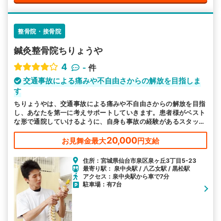
整骨院・接骨院
鍼灸整骨院ちりょうや
4
-
件
交通事故による痛みや不自由さからの解放を目指しま
す
ちりょうやは、交通事故による痛みや不自由さからの解放を目指
し、あなたを第一に考えサポートしていきます。患者様がベスト
な形で通院していけるように、自身も事故の経験があるスタッフ
がサポートしていきます。どんな小さな不安や痛みも丁寧にお伺
いします。
20,000
お見舞金最大
円支給
住所：宮城県仙台市泉区泉ヶ丘3丁目5-23
最寄り駅： 泉中央駅 / 八乙女駅 / 黒松駅
アクセス：泉中央駅から車で7分
駐車場：有7台