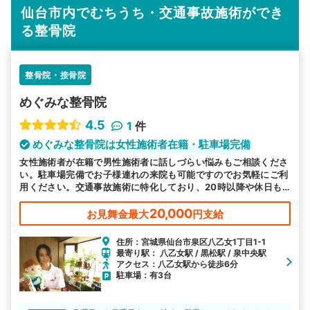
仙台市内でむちうち・交通事故施術ができ
る整骨院
整骨院・接骨院
めぐみな整骨院
4.5
1
件
めぐみな整骨院は女性施術者在籍・駐車場完備
女性施術者が在籍で男性施術者に話しづらい悩みもご相談くださ
い。駐車場完備でお子様連れの来院も可能ですのでお気軽にご利
用ください。交通事故施術に特化しており、20時以降や休日も
営業でお忙しい方も通いやすいと好評です。
20,000
お見舞金最大
円支給
住所：宮城県仙台市泉区八乙女1丁目1-1
最寄り駅： 八乙女駅 / 黒松駅 / 泉中央駅
アクセス：八乙女駅から徒歩6分
駐車場：有3台