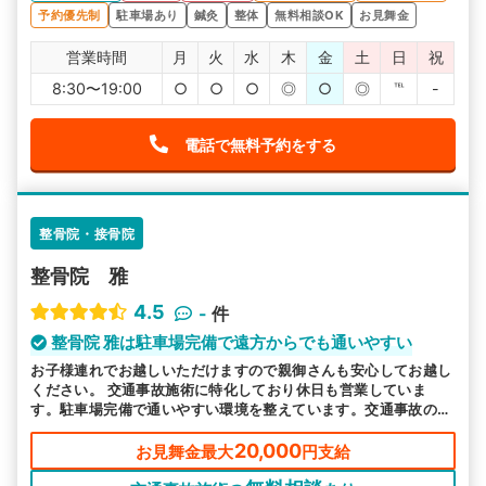
予約優先制
駐車場あり
鍼灸
整体
無料相談OK
お見舞金
営業時間
月
火
水
木
金
土
日
祝
8:30〜19:00
○
○
○
◎
○
◎
℡
-
電話で無料予約をする
整骨院・接骨院
整骨院 雅
4.5
-
件
整骨院 雅は駐車場完備で遠方からでも通いやすい
お子様連れでお越しいただけますので親御さんも安心してお越し
ください。 交通事故施術に特化しており休日も営業していま
す。駐車場完備で通いやすい環境を整えています。交通事故のお
痛みは実績豊富な当院へご相談ください。
20,000
お見舞金最大
円支給