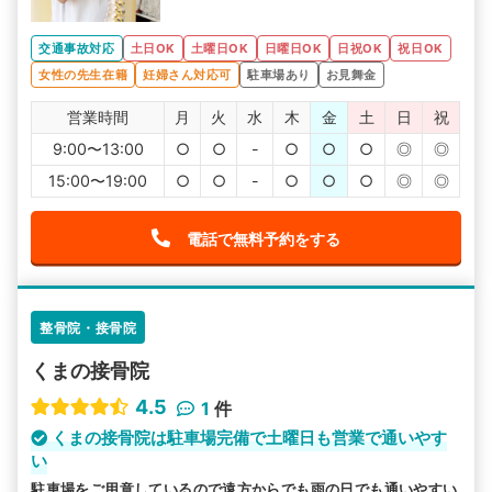
交通事故対応
土日OK
土曜日OK
日曜日OK
日祝OK
祝日OK
女性の先生在籍
妊婦さん対応可
駐車場あり
お見舞金
営業時間
月
火
水
木
金
土
日
祝
9:00〜13:00
○
○
-
○
○
○
◎
◎
15:00〜19:00
○
○
-
○
○
○
◎
◎
電話で無料予約をする
整骨院・接骨院
くまの接骨院
4.5
1
件
くまの接骨院は駐車場完備で土曜日も営業で通いやす
い
駐車場をご用意しているので遠方からでも雨の日でも通いやすい