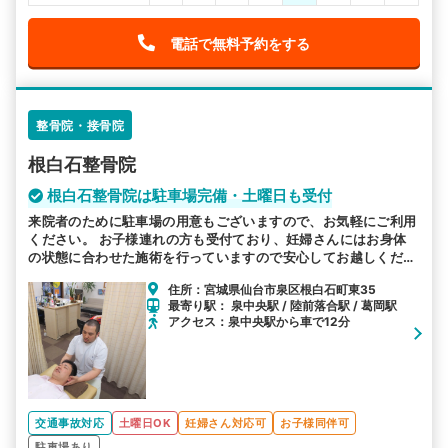
電話で無料予約をする
整骨院・接骨院
根白石整骨院
根白石整骨院は駐車場完備・土曜日も受付
来院者のために駐車場の用意もございますので、お気軽にご利用
ください。 お子様連れの方も受付ており、妊婦さんにはお身体
の状態に合わせた施術を行っていますので安心してお越しくださ
い。 平日はもちろん土曜日も営業してお忙しい方もお気軽に通
住所：宮城県仙台市泉区根白石町東35
える環境を整えています。
最寄り駅： 泉中央駅 / 陸前落合駅 / 葛岡駅
アクセス：泉中央駅から車で12分
交通事故対応
土曜日OK
妊婦さん対応可
お子様同伴可
駐車場あり