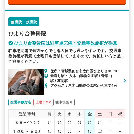
整骨院・接骨院
ひより台整骨院
ひより台整骨院は駐車場完備・交通事故施術が得意
駐車場完備で遠方からでも雨の日でも通いやすいです。 交通事
故施術が得意で土曜日も営業していますので、お忙しい方は是非
ご利用ください。
住所：宮城県仙台市太白区ひより台35-16
最寄り駅： 八木山動物公園駅 / 青葉山
駅 / 葛岡駅
アクセス：八木山動物公園駅から車で4分
交通事故対応
土曜日OK
駐車場あり
営業時間
月
火
水
木
金
土
日
祝
9:00〜12:00
○
○
○
○
○
○
℡
-
15:00〜19:00
○
○
○
-
○
◎
℡
-