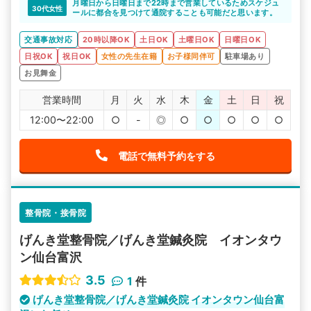
月曜日から日曜日まで22時まで営業しているためスケジュ
30代女性
ールに都合を見つけて通院することも可能だと思います。
交通事故対応
20時以降OK
土日OK
土曜日OK
日曜日OK
日祝OK
祝日OK
女性の先生在籍
お子様同伴可
駐車場あり
お見舞金
営業時間
月
火
水
木
金
土
日
祝
12:00〜22:00
○
-
◎
○
○
○
○
○
電話で無料予約をする
整骨院・接骨院
げんき堂整骨院／げんき堂鍼灸院 イオンタウ
ン仙台富沢
3.5
1
件
げんき堂整骨院／げんき堂鍼灸院 イオンタウン仙台富