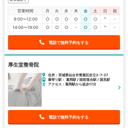
営業時間
月
火
水
木
金
土
日
祝
9:00〜12:00
○
○
○
○
○
◎
℡
-
14:00〜19:00
○
○
○
-
○
◎
℡
-
電話で無料予約をする
厚生堂整骨院
住所：宮城県仙台市青葉区折立2-7-27
最寄り駅： 葛岡駅 / 陸前落合駅 / 国見駅
アクセス：葛岡駅から徒歩17分
電話で無料予約をする