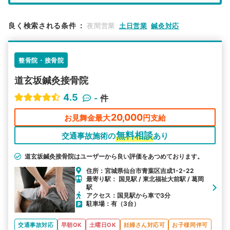
エリア
宮城県
仙台市青葉区
良く検索される条件
：
夜間営業
土日営業
鍼灸対応
検索する
整骨院・接骨院
詳細条件で絞り込む
道玄坂鍼灸接骨院
その他の検索方法
4.5
-
件
駅から探す
院名から探す
20,000
お見舞金最大
円支給
無料相談
交通事故施術の
あり
道玄坂鍼灸接骨院はユーザーから良い評価をあつめております。
住所：宮城県仙台市青葉区吉成1-2-22
最寄り駅： 国見駅 / 東北福祉大前駅 / 葛岡
駅
アクセス：国見駅から車で3分
駐車場：有（3台）
交通事故対応
早朝OK
土曜日OK
妊婦さん対応可
お子様同伴可