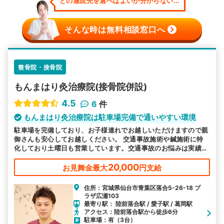
どの通院先を選べばよいか分からない...
そんな時は無料相談窓口へ
整骨院・接骨院
もんまはり灸治療院(接骨院併設)
4.5
6
件
もんまはり灸治療院は駐車場完備で通いやすい環境
駐車場を完備しており、お子様連れでお越しいただけますので親
御さんも安心してお越しください。 交通事故施術や鍼施術に特
化しており土曜日も営業しています。交通事故のお悩みは実績豊
富な当院へお任せください。
20,000
お見舞金最大
円支給
住所：宮城県仙台市青葉区落合5-26-18 プ
ラザ広瀬103
最寄り駅： 陸前落合駅 / 愛子駅 / 葛岡駅
アクセス：陸前落合駅から徒歩6分
駐車場：有（3台）