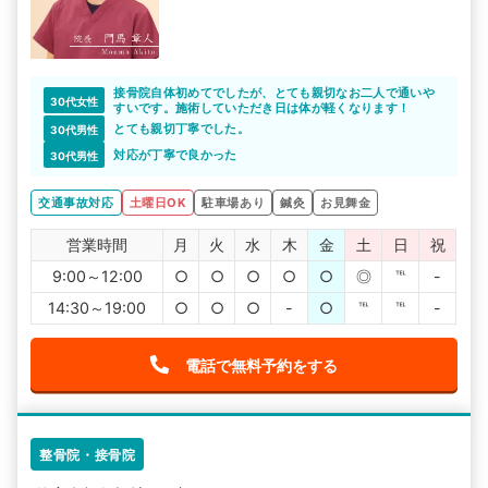
接骨院自体初めてでしたが、とても親切なお二人で通いや
30代女性
すいです。施術していただき日は体が軽くなります！
とても親切丁寧でした。
30代男性
対応が丁寧で良かった
30代男性
交通事故対応
土曜日OK
駐車場あり
鍼灸
お見舞金
営業時間
月
火
水
木
金
土
日
祝
9:00～12:00
○
○
○
○
○
◎
℡
-
14:30～19:00
○
○
○
-
○
℡
℡
-
電話で無料予約をする
整骨院・接骨院