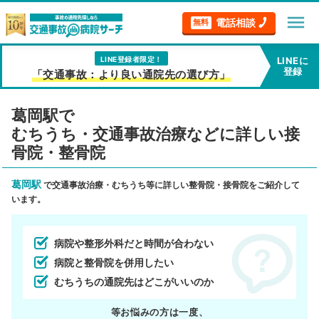
menu
電話相談
無料
LINE登録者限定！
LINEに
登録
「交通事故：より良い通院先の選び方」
葛岡駅で
むちうち・交通事故治療などに詳しい接
骨院・整骨院
葛岡駅
で交通事故治療・むちうち等に詳しい整骨院・接骨院をご紹介して
います。
病院や整形外科だと時間が合わない
病院と整骨院を併用したい
むちうちの通院先はどこがいいのか
等お悩みの方は一度、