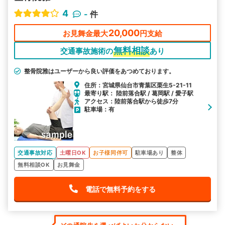
4
-
件
20,000
お見舞金最大
円支給
無料相談
交通事故施術の
あり
整骨院雅はユーザーから良い評価をあつめております。
住所：宮城県仙台市青葉区栗生5-21-11
最寄り駅： 陸前落合駅 / 葛岡駅 / 愛子駅
アクセス：陸前落合駅から徒歩7分
駐車場：有
交通事故対応
土曜日OK
お子様同伴可
駐車場あり
整体
無料相談OK
お見舞金
電話で無料予約をする