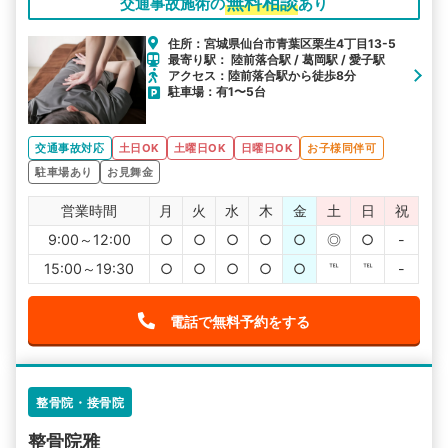
無料相談
交通事故施術の
あり
住所：宮城県仙台市青葉区栗生4丁目13-5
最寄り駅： 陸前落合駅 / 葛岡駅 / 愛子駅
アクセス：陸前落合駅から徒歩8分
駐車場：有1〜5台
交通事故対応
土日OK
土曜日OK
日曜日OK
お子様同伴可
駐車場あり
お見舞金
営業時間
月
火
水
木
金
土
日
祝
9:00～12:00
○
○
○
○
○
◎
○
-
15:00～19:30
○
○
○
○
○
℡
℡
-
電話で無料予約をする
整骨院・接骨院
整骨院雅