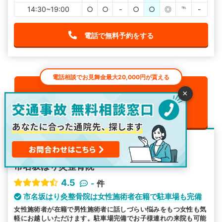
14:30~19:00
○
○
-
○
○
◎
℡
-
電話で無料予約をする
電話相談でお見舞金最大20,000円が貰える
×
0120-963-887
24h
対応
※050に切り替わる場合があります（通話無料）
整骨院・接骨院
市名坂はり灸整骨院
4.5
-
件
市名坂はり灸整骨院は女性施術者在籍で駐車場も完備
女性施術者が在籍で男性施術者に話しづらい悩みをもつ女性も気
軽にお越しいただけます。駐車場完備でお子様連れの来院も可能