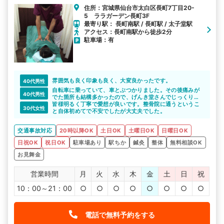
住所：宮城県仙台市太白区長町7丁目20-
5 ララガーデン長町3F
最寄り駅： 長町南駅 / 長町駅 / 太子堂駅
アクセス：長町南駅から徒歩2分
駐車場：有
雰囲気も良く印象も良く、大変良かったです。
40代男性
自転車に乗っていて、車とぶつかりました。その後痛みが
40代男性
でた箇所も結構多かったので、げんき堂さんでじっくり見
てもらえて本当に良かったと思います。
皆様明るく丁寧で愛想が良いです。整骨院に通うというこ
30代女性
ありがとうございました。
と自体初めてで不安でしたが大丈夫でした。
また、事故後の対応などいろいろ相談にのってもらった交
通事故病院の相談員の方もありがとうございました。
交通事故対応
20時以降OK
土日OK
土曜日OK
日曜日OK
日祝OK
祝日OK
駐車場あり
駅ちか
鍼灸
整体
無料相談OK
お見舞金
営業時間
月
火
水
木
金
土
日
祝
10：00～21：00
○
○
○
○
○
○
○
○
電話で無料予約をする