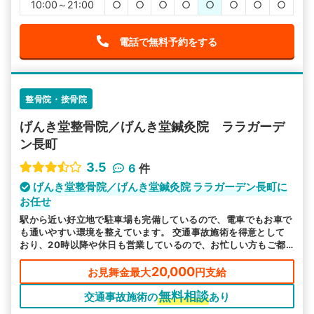
10:00～21:00
○
○
○
○
○
○
○
○
電話で無料予約をする
整骨院・接骨院
げんき堂整骨院／げんき堂鍼灸院 ララガーデ
ン長町
3.5
6
件
げんき堂整骨院／げんき堂鍼灸院 ララガーデン長町に
お任せ
駅から近い好立地で駐車場も完備しているので、電車でもお車で
も通いやすい環境を整えています。 交通事故施術を得意として
おり、20時以降や休日も営業しているので、お忙しい方もご都
合に合わせてお越しいただけます。
20,000
お見舞金最大
円支給
無料相談
交通事故施術の
あり