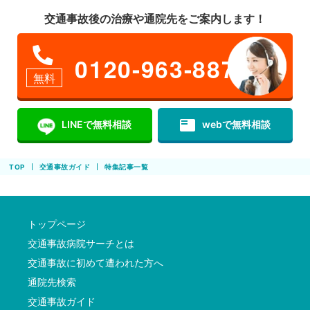
交通事故後の治療や通院先をご案内します！
0120-963-887
無料
featured_play_list
LINEで無料相談
webで無料相談
TOP
交通事故ガイド
特集記事一覧
トップページ
交通事故病院サーチとは
交通事故に初めて遭われた方へ
通院先検索
交通事故ガイド