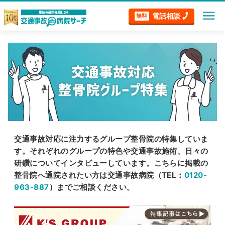
menu
電話相談
無料
交通事故対応に注力するグループ整骨院の特集していま
す。それぞれのグループの特色や交通事故施術、日々の
研鑽についてインタビューしています。こちらに掲載の
整骨院へ通院されたい方は交通事故病院（TEL：
0120-
963-887
）までご相談ください。