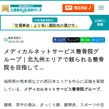
menu
電話相談
無料
LINE登録者限定！
LINEに
登録
「交通事故：より良い通院先の選び方」
最終更新日：
シェア
シェア
LINE
はてブ
2024.05.28
メディカルネットサービス整骨院グ
ループ｜北九州エリアで頼られる整骨
院を目指して…
福岡県や熊本県などの西日本エリアを中心に店舗を展開
している、
メディカルネットサービス整骨院グループ
。
腰痛、背中の痛み、ぎっくり腰、腱鞘炎、スポーツや交