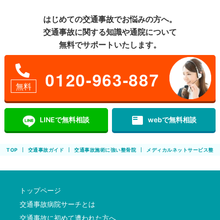
はじめての交通事故でお悩みの方へ。
交通事故に関する知識や通院について
無料でサポートいたします。
0120-963-887
無料
featured_play_list
LINEで無料相談
webで無料相談
TOP
交通事故ガイド
交通事故施術に強い整骨院
メディカルネットサービス整骨
トップページ
交通事故病院サーチとは
交通事故に初めて遭われた方へ