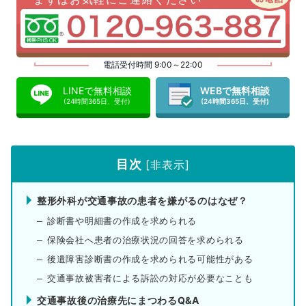
電話受付時間 9:00～22:00
LINEで無料相談
WEBで無料相談
(24時間365日、受付)
(24時間365日、受付)
目次
[
非表示
]
整形外科が交通事故の患者を嫌がるのはなぜ？
診断書や明細書の作成を求められる
保険会社へ患者の治療状況の回答を求められる
後遺障害診断書の作成を求められる可能性がある
交通事故被害者による訴訟の対応が必要なことも
交通事故後の治療先にまつわるQ&A