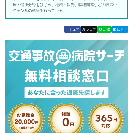
療・健康分野をはじめ、地域・観光、転職関連などの幅広い
正確さと、読者の不安の解決を意識しています。
ジャンルの執筆を行っている。
交通事故の記事は、治療や通院、費用や保険など、読んだ方
の今後に関わる情報を扱うことが多いため、医学的・制度的
に誤りのない内容であることを前提に執筆しています。
シェア
シェア
LINE
はてブ
そのうえで、事故に遭った方の悩みや不安が少しでも軽くな
るような記事づくりを大切にしています。
②分かりやすい記事を作成する上で、意識していることは
ありますか？
理学療法士として現場にいた頃、患者さんへの説明がうまく
伝わらないことがありました。専門家にとっての“当たり
前”が、患者さんにとっては決して当たり前ではないこと
を、身をもって感じた経験です。
その経験から、専門用語をわかりやすい言葉に言い換えた
り、難しい話も順を追って説明したりしながら、事故に遭っ
た知識のない方も理解しやすい記事になるよう意識していま
す。