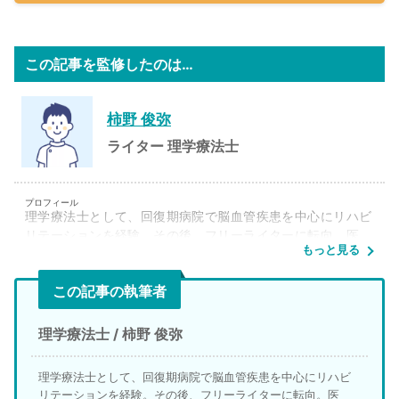
この記事を監修したのは…
柿野 俊弥
ライター
理学療法士
プロフィール
理学療法士として、回復期病院で脳血管疾患を中心にリハビ
リテーションを経験。その後、フリーライターに転向。医
もっと見る
療・健康分野をはじめ、地域・観光、転職関連などの幅広い
ジャンルの執筆を行っている。
この記事の執筆者
学位・資格
理学療法士
理学療法士 / 柿野 俊弥
Q&A
理学療法士として、回復期病院で脳血管疾患を中心にリハビ
①交通事故に関する記事を作成する上で、大切にしている
リテーションを経験。その後、フリーライターに転向。医
ことは何ですか？