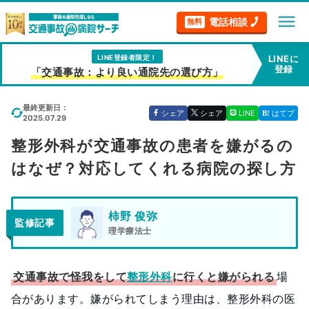
menu
電話相談
無料
LINE登録者限定！
LINEに
登録
「交通事故：より良い通院先の選び方」
最終更新日：
シェア
シェア
LINE
はてブ
2025.07.29
整形外科が交通事故の患者を嫌がるの
はなぜ？対応してくれる病院の探し方
柿野 俊弥
監修記事
理学療法士
交通事故で怪我をして
整形外科
に行くと嫌がられる
場
合があります。嫌がられてしまう理由は、整形外科の医