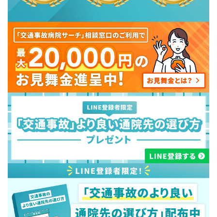
③記事を通して、交通事故病院サーチのユーザー様へ伝え
たいメッセージをお聞かせください。
交通事故に遭われた方が一人で不安を抱え込まず、交通事故
病院サーチを活用することで安心して通院先を選べるように
なってほしいです。
交通事故に遭うと、怪我のことだけでなく、仕事や学校、家
事、お金のことなど、さまざまな心配ごとが一度に押し寄せ
てくると思います。
そんなときに記事を通して、病気や怪我への対処方法やその
後の流れ、ご自身の状況に合った通院先探しなどの後押しが
できれば幸いです。