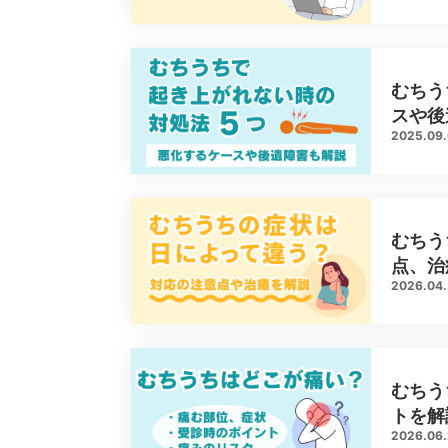
むちう
スや後
2025.09
むちう
点、治
2026.04
むちう
トを解
2026.06