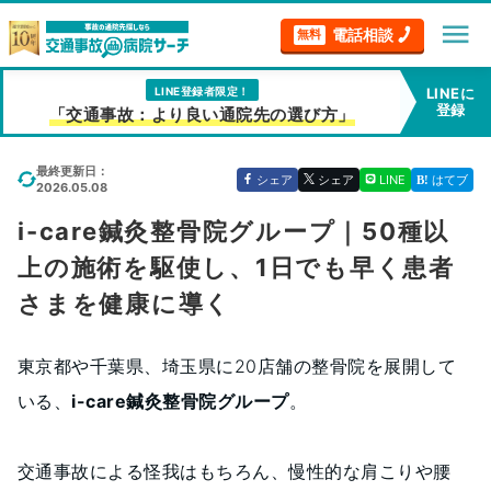
menu
電話相談
無料
LINE登録者限定！
LINEに
登録
「交通事故：より良い通院先の選び方」
最終更新日：
シェア
シェア
LINE
はてブ
2026.05.08
i-care鍼灸整骨院グループ｜50種以
上の施術を駆使し、1日でも早く患者
さまを健康に導く
東京都や千葉県、埼玉県に20店舗の整骨院を展開して
いる、
i-care鍼灸整骨院グループ
。
交通事故による怪我はもちろん、慢性的な肩こりや腰