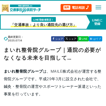
menu
電話相談
無料
LINE登録者限定！
LINEに
登録
「交通事故：より良い通院先の選び方」
最終更新日：
シェア
シェア
LINE
はてブ
2025.07.14
まいれ整骨院グループ｜通院の必要が
なくなる未来を目指して…
まいれ整骨院グループ
は、MAILE株式会社が運営する整
骨院グループです。平成29年3月に設立された会社で、
鍼灸・整骨院の運営やスポーツトレーナー派遣といった
事業を行っています。