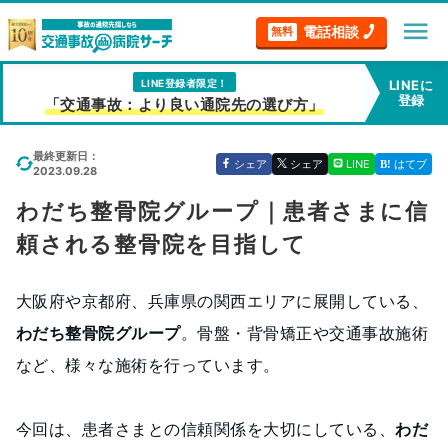
menu
電話相談
無料
LINE登録者限定！
LINEに
登録
「交通事故：より良い通院先の選び方」
最終更新日：
シェア
シェア
LINE
はてブ
2023.09.28
わだち整骨院グループ｜患者さまに信
頼される整骨院を目指して
大阪府や京都府、兵庫県の関西エリアに展開している、
わだち整骨院グループ
。骨盤・背骨矯正や交通事故施術
など、様々な施術を行っています。
今回は、患者さまとの信頼関係を大切にしている、
わだ