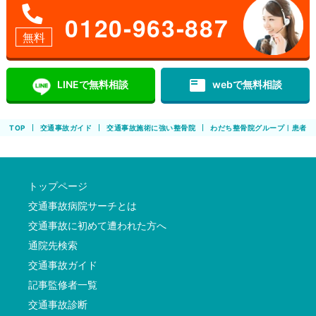
0120-963-887
無料
featured_play_list
LINEで無料相談
webで無料相談
TOP
交通事故ガイド
交通事故施術に強い整骨院
わだち整骨院グループ｜患者さ
トップページ
交通事故病院サーチとは
交通事故に初めて遭われた方へ
通院先検索
交通事故ガイド
記事監修者一覧
交通事故診断